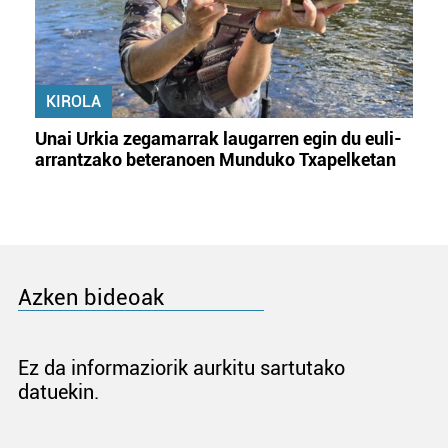
KIROLA
Unai Urkia zegamarrak laugarren egin du euli-
arrantzako beteranoen Munduko Txapelketan
Azken bideoak
Ez da informaziorik aurkitu sartutako
datuekin.