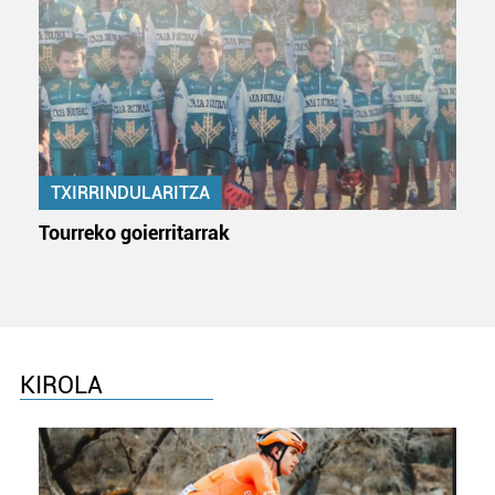
TXIRRINDULARITZA
Tourreko goierritarrak
KIROLA