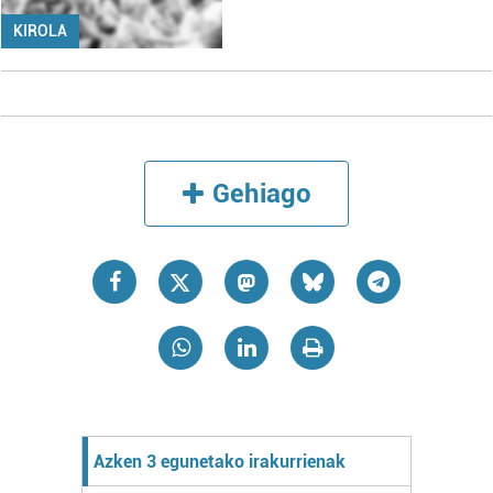
KIROLA
Gehiago
Azken 3 egunetako irakurrienak