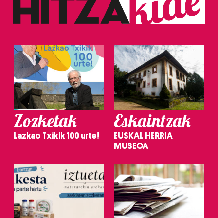
Zozketak
Eskaintzak
Lazkao Txikik 100 urte!
EUSKAL HERRIA
MUSEOA