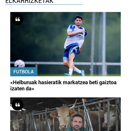
ELKARRIZKETAK
FUTBOLA
«Helburuak hasieratik markatzea beti gaiztoa
izaten da»