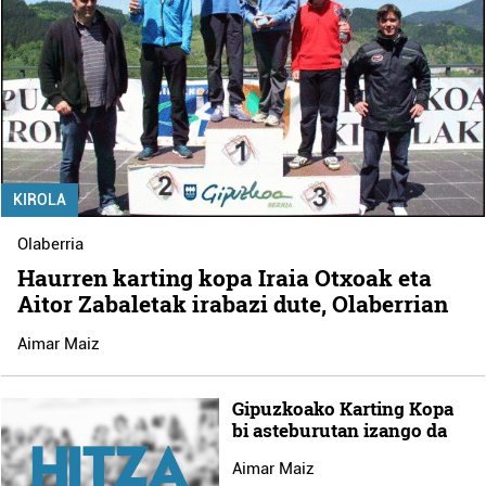
KIROLA
Olaberria
Haurren karting kopa Iraia Otxoak eta
Aitor Zabaletak irabazi dute, Olaberrian
Aimar Maiz
Gipuzkoako Karting Kopa
bi asteburutan izango da
Aimar Maiz