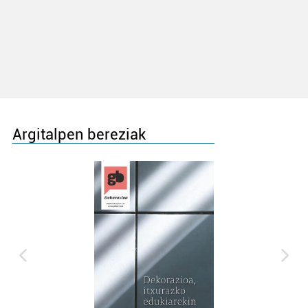
Argitalpen bereziak