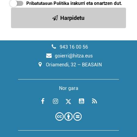
Pribatutasun Politika
irakurri eta onartzen dut.
Harpidetu
943 16 00 56
goierri@hitza.eus
Oriamendi, 32 – BEASAIN
Nor gara