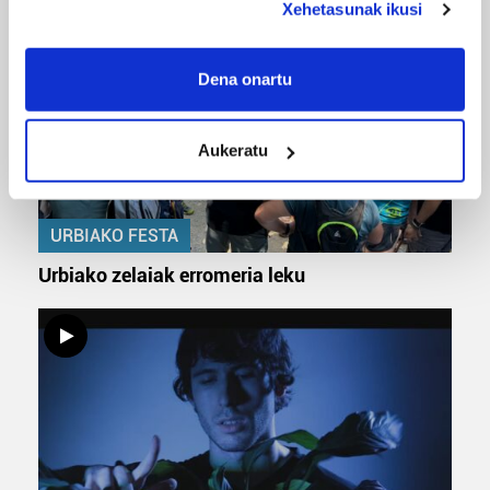
Xehetasunak ikusi
If you allow, we would also like to:
Collect information about your geographical
Dena onartu
location which can be accurate to within several
meters
Aukeratu
Identify your device by actively scanning it for
specific characteristics (fingerprinting)
Find out more about how your personal data is processed
URBIAKO FESTA
and set your preferences in the
details section
.
Urbiako zelaiak erromeria leku
Guk eta gure bazkideek zure datu pertsonalak
prozesatzen ditugu, zure IP zenbakia, besteak beste,
teknologia erabiliz, cookieak adibidez, iragarki eta eduki
pertsonalizatuak eskaintzeko, iragarkiak eta edukia
neurtzeko, jendeari buruzko informazioa biltzeko eta
produktuak garatzeko. Zure datuak nork eta zertarako
erabiltzen dituen hauta dezakezu.