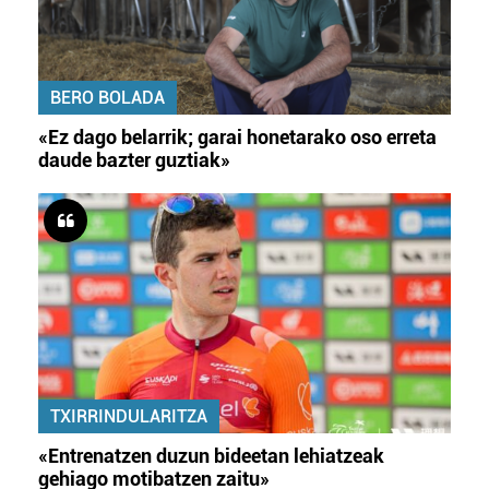
BERO BOLADA
«Ez dago belarrik; garai honetarako oso erreta
daude bazter guztiak»
TXIRRINDULARITZA
«Entrenatzen duzun bideetan lehiatzeak
gehiago motibatzen zaitu»