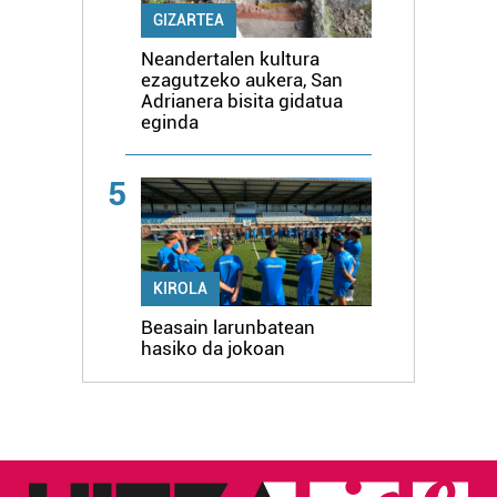
GIZARTEA
Neandertalen kultura
ezagutzeko aukera, San
Adrianera bisita gidatua
eginda
5
KIROLA
Beasain larunbatean
hasiko da jokoan