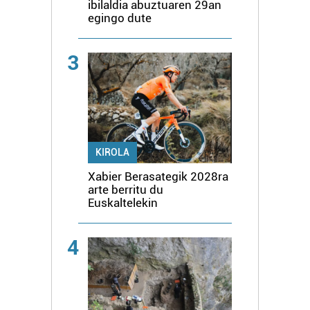
ibilaldia abuztuaren 29an
egingo dute
3
KIROLA
Xabier Berasategik 2028ra
arte berritu du
Euskaltelekin
4