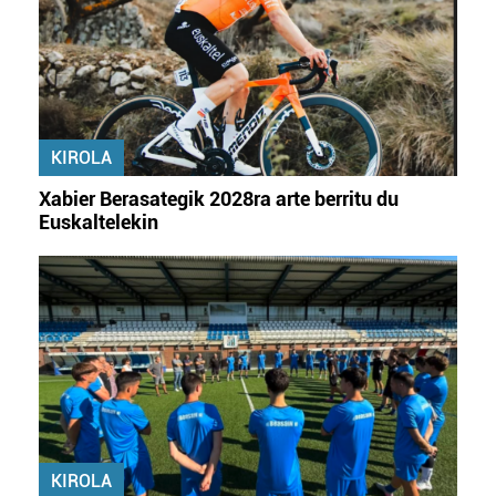
KIROLA
Xabier Berasategik 2028ra arte berritu du
Euskaltelekin
KIROLA