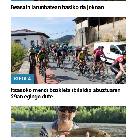
Beasain larunbatean hasiko da jokoan
KIROLA
Itsasoko mendi bizikleta ibilaldia abuztuaren
29an egingo dute