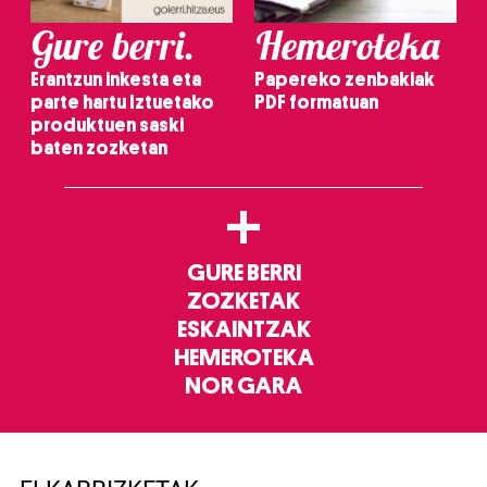
Gure berri.
Hemeroteka
Erantzun inkesta eta
Papereko zenbakiak
parte hartu Iztuetako
PDF formatuan
produktuen saski
baten zozketan
+
GURE BERRI
ZOZKETAK
ESKAINTZAK
HEMEROTEKA
NOR GARA