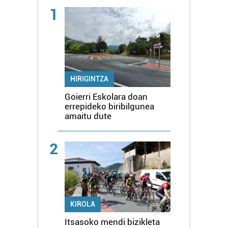
1
HIRIGINTZA
Goierri Eskolara doan
errepideko biribilgunea
amaitu dute
2
KIROLA
Itsasoko mendi bizikleta