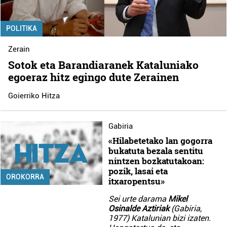
POLITIKA
Zerain
Sotok eta Barandiaranek Kataluniako
egoeraz hitz egingo dute Zerainen
Goierriko Hitza
Gabiria
«Hilabetetako lan gogorra
bukatuta bezala sentitu
nintzen bozkatutakoan:
pozik, lasai eta
OROKORRA
itxaropentsu»
Sei urte darama
Mikel
Osinalde Aztiriak
(Gabiria,
1977) Katalunian bizi izaten.