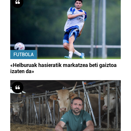
FUTBOLA
«Helburuak hasieratik markatzea beti gaiztoa
izaten da»