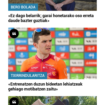
BERO BOLADA
«Ez dago belarrik; garai honetarako oso erreta
daude bazter guztiak»
TXIRRINDULARITZA
«Entrenatzen duzun bideetan lehiatzeak
gehiago motibatzen zaitu»