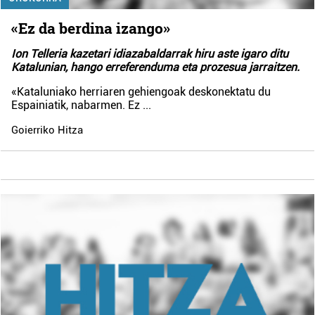
«Ez da berdina izango»
Ion Telleria kazetari idiazabaldarrak hiru aste igaro ditu
Katalunian, hango erreferenduma eta prozesua jarraitzen.
«Kataluniako herriaren gehiengoak deskonektatu du
Espainiatik, nabarmen. Ez
...
Goierriko Hitza