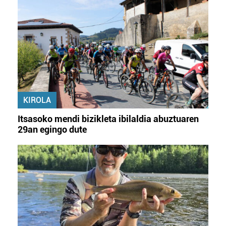
KIROLA
Itsasoko mendi bizikleta ibilaldia abuztuaren
29an egingo dute