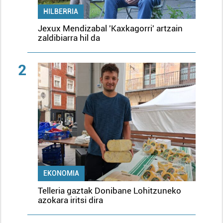
HILBERRIA
Jexux Mendizabal 'Kaxkagorri' artzain
zaldibiarra hil da
2
EKONOMIA
Telleria gaztak Donibane Lohitzuneko
azokara iritsi dira