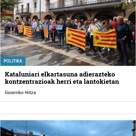
POLITIKA
Kataluniari elkartasuna adierazteko
kontzentrazioak herri eta lantokietan
Goierriko Hitza