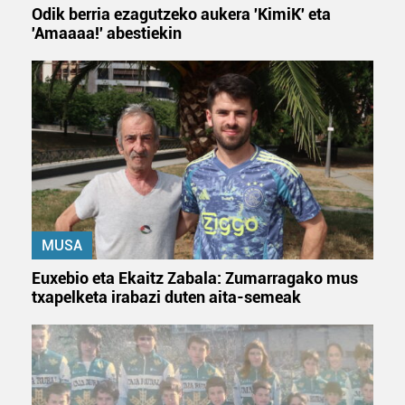
Odik berria ezagutzeko aukera 'KimiK' eta
'Amaaaa!' abestiekin
MUSA
Euxebio eta Ekaitz Zabala: Zumarragako mus
txapelketa irabazi duten aita-semeak