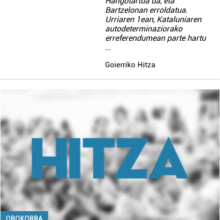
Hangotartua da, eta
Bartzelonan erroldatua.
Urriaren 1ean, Kataluniaren
autodeterminaziorako
erreferendumean parte hartu
...
Goierriko Hitza
OROKORRA