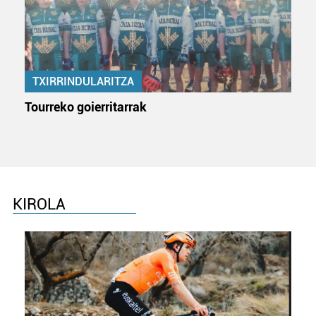
TXIRRINDULARITZA
Tourreko goierritarrak
KIROLA