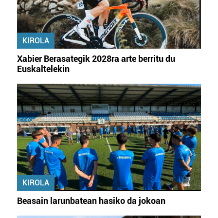
KIROLA
Xabier Berasategik 2028ra arte berritu du
Euskaltelekin
KIROLA
Beasain larunbatean hasiko da jokoan