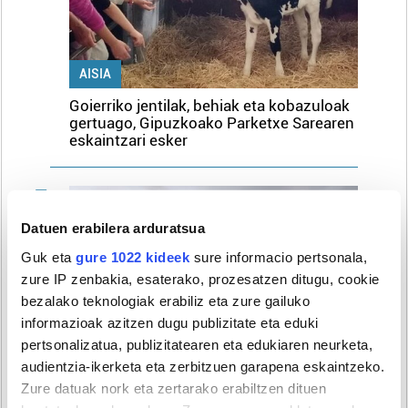
AISIA
Goierriko jentilak, behiak eta kobazuloak
gertuago, Gipuzkoako Parketxe Sarearen
eskaintzari esker
5
Datuen erabilera arduratsua
Guk eta
gure 1022 kideek
sure informacio pertsonala,
zure IP zenbakia, esaterako, prozesatzen ditugu, cookie
bezalako teknologiak erabiliz eta zure gailuko
informazioak azitzen dugu publizitate eta eduki
pertsonalizatua, publizitatearen eta edukiaren neurketa,
audientzia-ikerketa eta zerbitzuen garapena eskaintzeko.
Zure datuak nork eta zertarako erabiltzen dituen
JAIAK