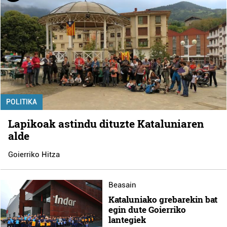
POLITIKA
Lapikoak astindu dituzte Kataluniaren
alde
Goierriko Hitza
Beasain
Kataluniako grebarekin bat
egin dute Goierriko
lantegiek