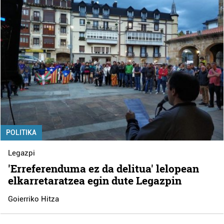
POLITIKA
Legazpi
'Erreferenduma ez da delitua' lelopean
elkarretaratzea egin dute Legazpin
Goierriko Hitza