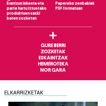
Erantzun inkesta eta
Papereko zenbakiak
parte hartu Iztuetako
PDF formatuan
produktuen saski
baten zozketan
+
GURE BERRI
ZOZKETAK
ESKAINTZAK
HEMEROTEKA
NOR GARA
ELKARRIZKETAK