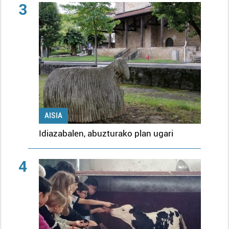
3
AISIA
Idiazabalen, abuzturako plan ugari
4