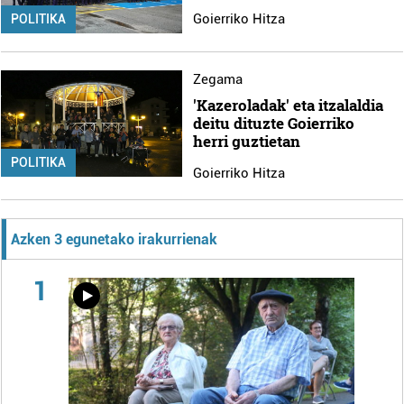
Goierriko Hitza
POLITIKA
Zegama
'Kazeroladak' eta itzalaldia
deitu dituzte Goierriko
herri guztietan
POLITIKA
Goierriko Hitza
Azken 3 egunetako irakurrienak
1