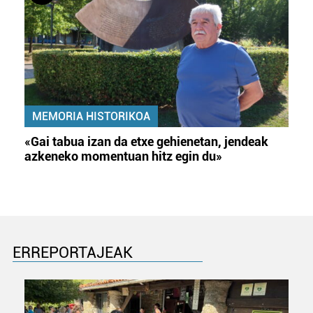
MEMORIA HISTORIKOA
«Gai tabua izan da etxe gehienetan, jendeak
azkeneko momentuan hitz egin du»
ERREPORTAJEAK