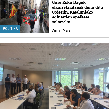
Gure Esku Dagok
elkarretaratzeak deitu ditu
Goierrin, Kataluniako
agintarien epaiketa
salatzeko
POLITIKA
Aimar Maiz