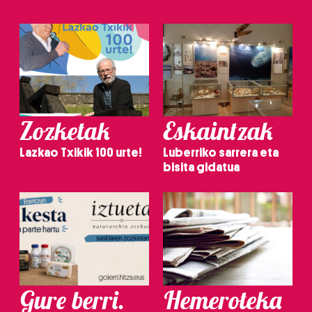
Zozketak
Eskaintzak
Lazkao Txikik 100 urte!
Luberriko sarrera eta
bisita gidatua
Gure berri.
Hemeroteka