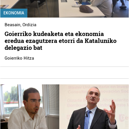
EKONOMIA
Beasain
,
Ordizia
Goierriko kudeaketa eta ekonomia
eredua ezagutzera etorri da Kataluniko
delegazio bat
Goierriko Hitza