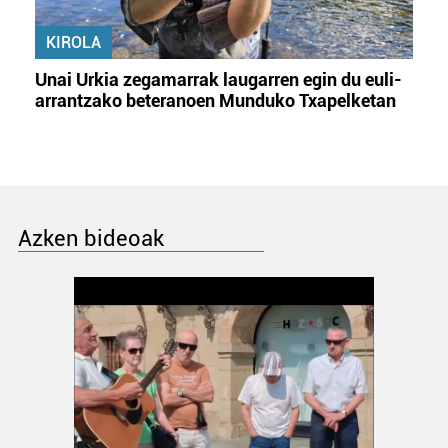
KIROLA
Unai Urkia zegamarrak laugarren egin du euli-
arrantzako beteranoen Munduko Txapelketan
Azken bideoak