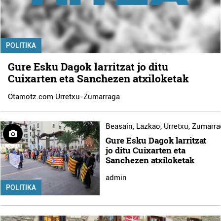
POLITIKA
Gure Esku Dagok larritzat jo ditu
Cuixarten eta Sanchezen atxiloketak
Otamotz.com Urretxu-Zumarraga
Beasain
,
Lazkao
,
Urretxu
,
Zumarra
Gure Esku Dagok larritzat
jo ditu Cuixarten eta
Sanchezen atxiloketak
admin
POLITIKA