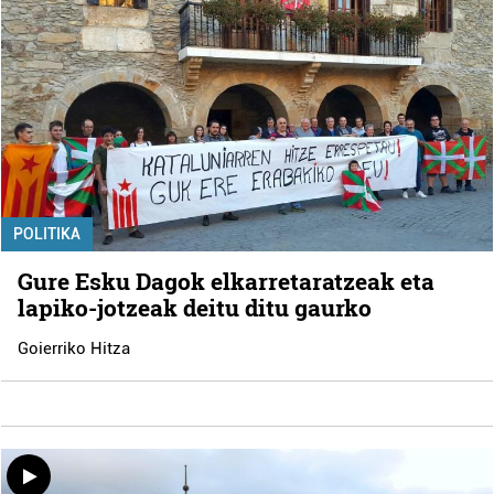
POLITIKA
Gure Esku Dagok elkarretaratzeak eta
lapiko-jotzeak deitu ditu gaurko
Goierriko Hitza