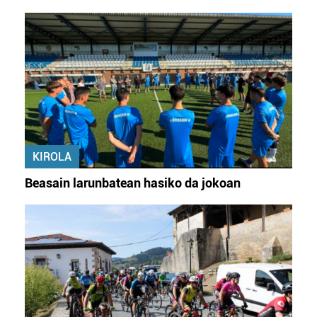
KIROLA
Beasain larunbatean hasiko da jokoan