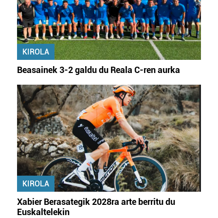
Lortu zure datu pertsonalak prozesatzeko moduari
buruzko informazio gehiago eta ezarri zure lehentasunak
datuen atalean. Edozein unetan alda edo ken dezakezu
KIROLA
zure baimena Cookieen adierazpenean.
Beasainek 3-2 galdu du Reala C-ren aurka
Webgune honek cookie propioak eta hirugarrenen cookie-
fitxategiak erabiltzen ditu. Zure esperientzia eta
zerbitzuak hobetzeko asmoz, cookie teknologiaz
baliatzen gara. Ohar hau onartuz gero, teknologia hori
erabiltzeko baimen esplizitua ematen diguzu.
Gehiago
irakurri
KIROLA
Xabier Berasategik 2028ra arte berritu du
Euskaltelekin