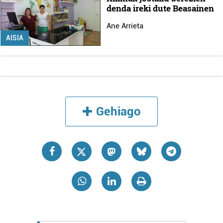
denda ireki dute Beasainen
Ane Arrieta
AISIA
Gehiago