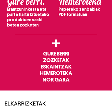
Gure berri.
Hemeroteka
Erantzun inkesta eta
Papereko zenbakiak
parte hartu Iztuetako
PDF formatuan
produktuen saski
baten zozketan
+
GURE BERRI
ZOZKETAK
ESKAINTZAK
HEMEROTEKA
NOR GARA
ELKARRIZKETAK