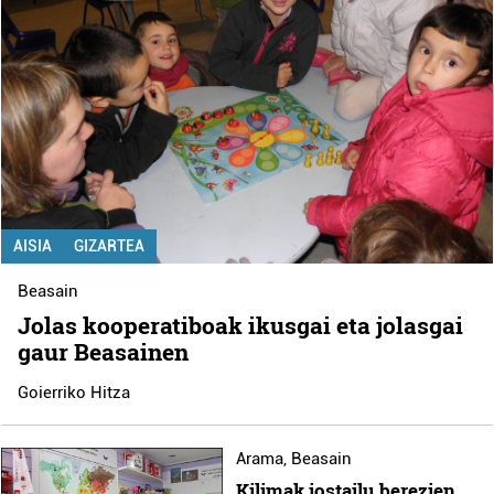
AISIA
GIZARTEA
Beasain
Jolas kooperatiboak ikusgai eta jolasgai
gaur Beasainen
Goierriko Hitza
Arama
,
Beasain
Kilimak jostailu berezien