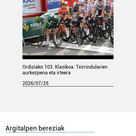
Ordiziako 103. Klasikoa. Txirrindularien
aurkezpena eta irteera
2026/07/25
Argitalpen bereziak