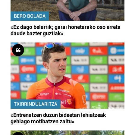
BERO BOLADA
«Ez dago belarrik; garai honetarako oso erreta
daude bazter guztiak»
TXIRRINDULARITZA
«Entrenatzen duzun bideetan lehiatzeak
gehiago motibatzen zaitu»