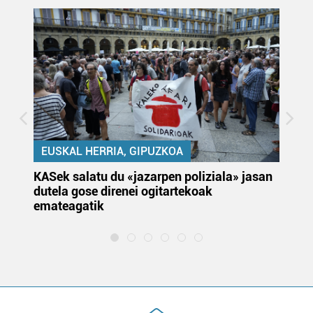
EUSKAL HERRIA, GIPUZKOA
KASek salatu du «jazarpen poliziala» jasan
Pa
dutela gose direnei ogitartekoak
da
emateagatik
«s