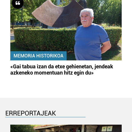
MEMORIA HISTORIKOA
«Gai tabua izan da etxe gehienetan, jendeak
azkeneko momentuan hitz egin du»
ERREPORTAJEAK