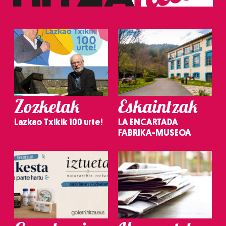
Zozketak
Eskaintzak
Lazkao Txikik 100 urte!
LA ENCARTADA
FABRIKA-MUSEOA