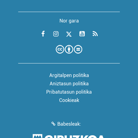
Nor gara
Argitalpen politika
Aniztasun politika
Pribatutasun politika
Cookieak
Babesleak: