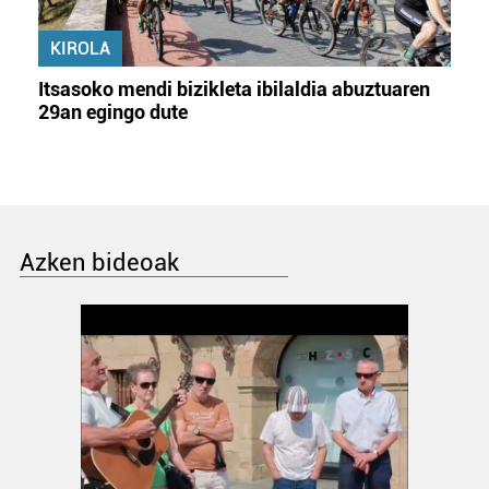
KIROLA
Itsasoko mendi bizikleta ibilaldia abuztuaren
29an egingo dute
Azken bideoak