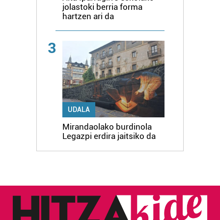
jolastoki berria forma
hartzen ari da
3
UDALA
Mirandaolako burdinola
Legazpi erdira jaitsiko da