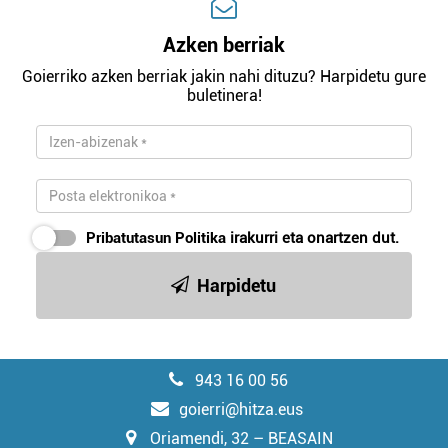
Azken berriak
Goierriko azken berriak jakin nahi dituzu? Harpidetu gure
buletinera!
Pribatutasun Politika
irakurri eta onartzen dut.
Harpidetu
943 16 00 56
goierri@hitza.eus
Oriamendi, 32 – BEASAIN