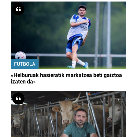
FUTBOLA
«Helburuak hasieratik markatzea beti gaiztoa
izaten da»