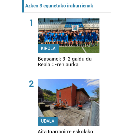
Azken 3 egunetako irakurrienak
1
KIROLA
Beasainek 3-2 galdu du
Reala C-ren aurka
2
UDALA
Aita Iparragirre eskolako