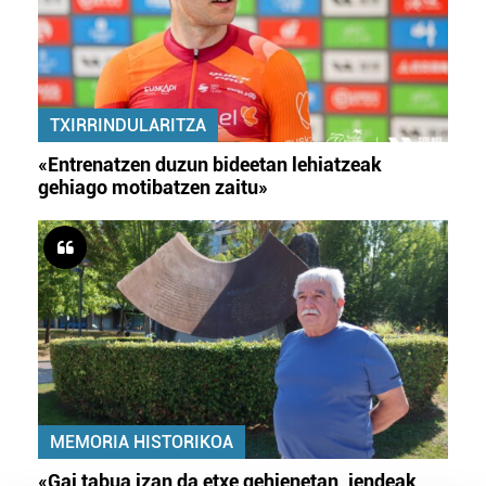
TXIRRINDULARITZA
«Entrenatzen duzun bideetan lehiatzeak
gehiago motibatzen zaitu»
MEMORIA HISTORIKOA
«Gai tabua izan da etxe gehienetan, jendeak