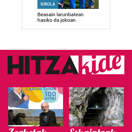
KIROLA
Beasain larunbatean
hasiko da jokoan