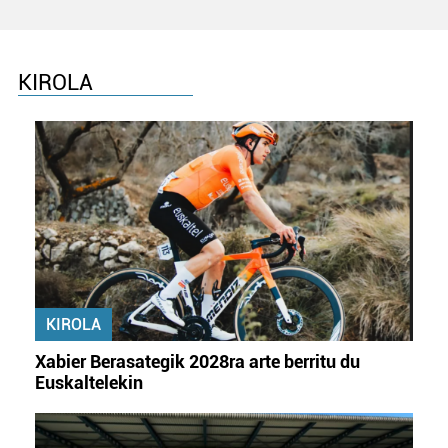
KIROLA
KIROLA
Xabier Berasategik 2028ra arte berritu du
Euskaltelekin