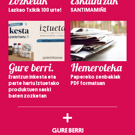
Zozketak
Eskaintzak
Lazkao Txikik 100 urte!
SANTIMAMIÑE
Gure berri.
Hemeroteka
Erantzun inkesta eta
Papereko zenbakiak
parte hartu Iztuetako
PDF formatuan
produktuen saski
baten zozketan
+
GURE BERRI