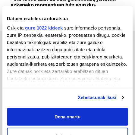
azkeneko momentuan hitz egin du»
Datuen erabilera arduratsua
Guk eta
gure 1022 kideek
sure informacio pertsonala,
zure IP zenbakia, esaterako, prozesatzen ditugu, cookie
bezalako teknologiak erabiliz eta zure gailuko
ERREPORTAJEAK
informazioak azitzen dugu publizitate eta eduki
pertsonalizatua, publizitatearen eta edukiaren neurketa,
audientzia-ikerketa eta zerbitzuen garapena eskaintzeko.
Zure datuak nork eta zertarako erabiltzen dituen
hautatzeko aukera duzu. Zure onespena aldatzen edo
deuseztatzen ahal duzu edozein momentutan, Cookie
deklaraziotik edo Privacy triggerean klikatuz.
Xehetasunak ikusi
If you allow, we would also like to:
Collect information about your geographical
Dena onartu
URBIAKO FESTA
location which can be accurate to within several
Urbiako zelaiak erromeria leku
meters