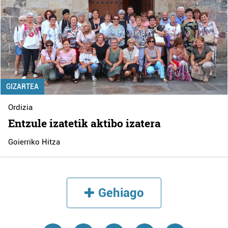
GIZARTEA
Ordizia
Entzule izatetik aktibo izatera
Goierriko Hitza
Gehiago