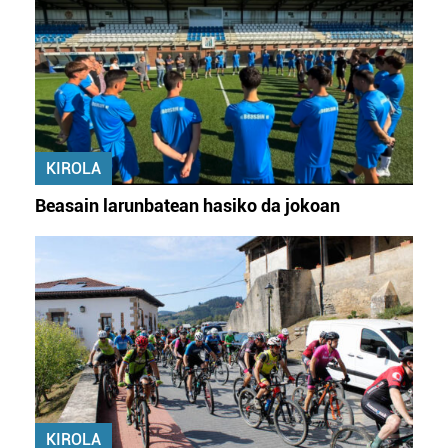
KIROLA
Beasain larunbatean hasiko da jokoan
KIROLA