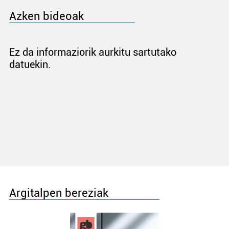
Azken bideoak
Ez da informaziorik aurkitu sartutako
datuekin.
Argitalpen bereziak