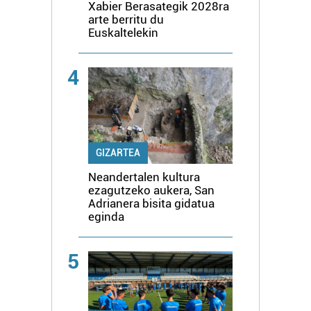
Xabier Berasategik 2028ra
arte berritu du
Euskaltelekin
4
GIZARTEA
Neandertalen kultura
ezagutzeko aukera, San
Adrianera bisita gidatua
eginda
5