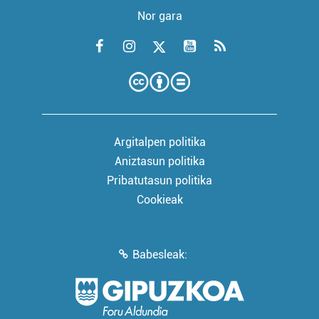
Nor gara
Argitalpen politika
Aniztasun politika
Pribatutasun politika
Cookieak
Babesleak: