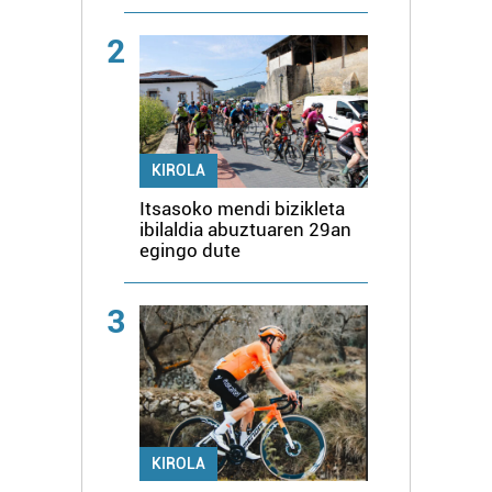
2
KIROLA
Itsasoko mendi bizikleta
ibilaldia abuztuaren 29an
egingo dute
3
KIROLA