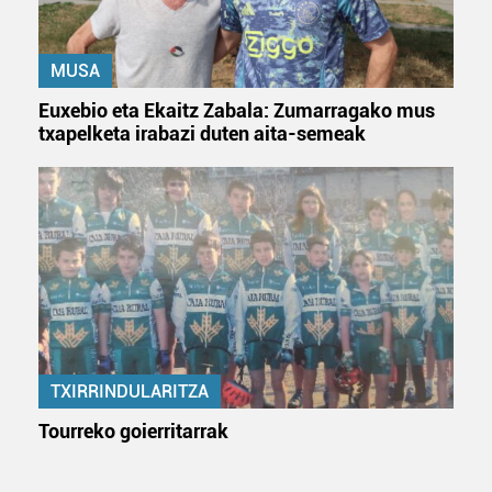
Lortu zure datu pertsonalak prozesatzeko moduari
buruzko informazio gehiago eta ezarri zure lehentasunak
MUSA
datuen atalean. Edozein unetan alda edo ken dezakezu
zure baimena Cookieen adierazpenean.
Euxebio eta Ekaitz Zabala: Zumarragako mus
txapelketa irabazi duten aita-semeak
Webgune honek cookie propioak eta hirugarrenen cookie-
fitxategiak erabiltzen ditu. Zure esperientzia eta
zerbitzuak hobetzeko asmoz, cookie teknologiaz
baliatzen gara. Ohar hau onartuz gero, teknologia hori
erabiltzeko baimen esplizitua ematen diguzu.
Gehiago
irakurri
TXIRRINDULARITZA
Tourreko goierritarrak