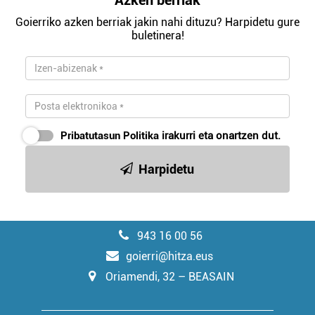
Goierriko azken berriak jakin nahi dituzu? Harpidetu gure
buletinera!
Pribatutasun Politika
irakurri eta onartzen dut.
Harpidetu
943 16 00 56
goierri@hitza.eus
Oriamendi, 32 – BEASAIN