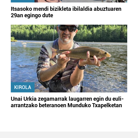
Itsasoko mendi bizikleta ibilaldia abuztuaren
29an egingo dute
KIROLA
Unai Urkia zegamarrak laugarren egin du euli-
arrantzako beteranoen Munduko Txapelketan