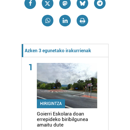
Azken 3 egunetako irakurrienak
1
HIRIGINTZA
Goierri Eskolara doan
errepideko biribilgunea
amaitu dute