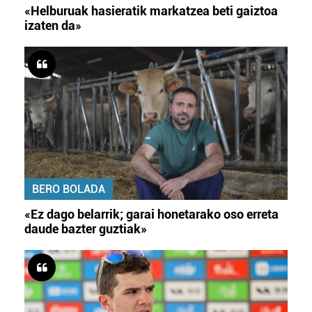
«Helburuak hasieratik markatzea beti gaiztoa
izaten da»
BERO BOLADA
«Ez dago belarrik; garai honetarako oso erreta
daude bazter guztiak»