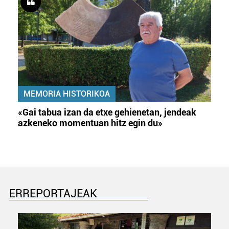
MEMORIA HISTORIKOA
«Gai tabua izan da etxe gehienetan, jendeak
azkeneko momentuan hitz egin du»
ERREPORTAJEAK