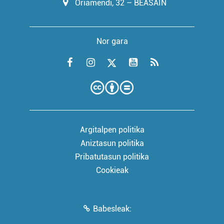
Oriamendi, 32 – BEASAIN
Nor gara
Argitalpen politika
Aniztasun politika
Pribatutasun politika
Cookieak
Babesleak: