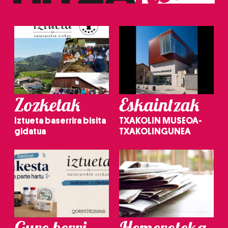
Zozketak
Eskaintzak
Iztueta baserrira bisita
TXAKOLIN MUSEOA-
gidatua
TXAKOLINGUNEA
Gure berri.
Hemeroteka