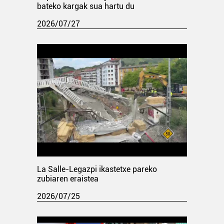
bateko kargak sua hartu du
2026/07/27
La Salle-Legazpi ikastetxe pareko
zubiaren eraistea
2026/07/25