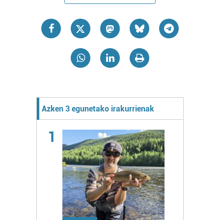
Azken 3 egunetako irakurrienak
1