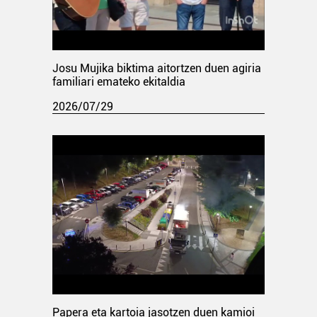
Josu Mujika biktima aitortzen duen agiria
familiari emateko ekitaldia
2026/07/29
Papera eta kartoia jasotzen duen kamioi