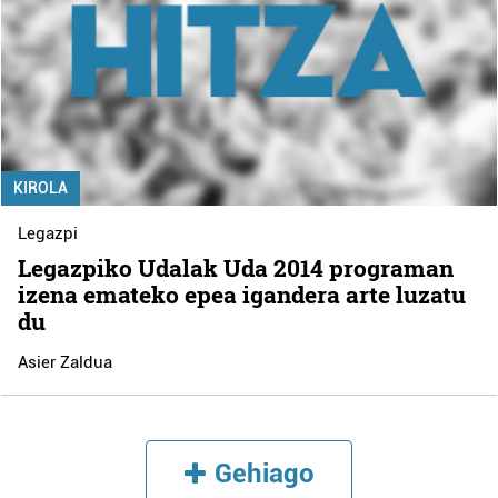
KIROLA
Legazpi
Legazpiko Udalak Uda 2014 programan
izena emateko epea igandera arte luzatu
du
Asier Zaldua
Gehiago