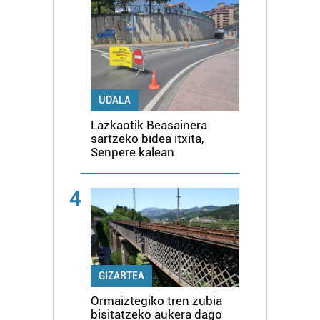
UDALA
Lazkaotik Beasainera
sartzeko bidea itxita,
Senpere kalean
4
GIZARTEA
Ormaiztegiko tren zubia
bisitatzeko aukera dago