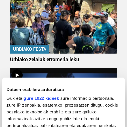
URBIAKO FESTA
Urbiako zelaiak erromeria leku
Datuen erabilera arduratsua
Guk eta
gure 1022 kideek
sure informacio pertsonala,
zure IP zenbakia, esaterako, prozesatzen ditugu, cookie
bezalako teknologiak erabiliz eta zure gailuko
informazioak azitzen dugu publizitate eta eduki
pertsonalizatua, publizitatearen eta edukiaren neurketa,
MUSIKA