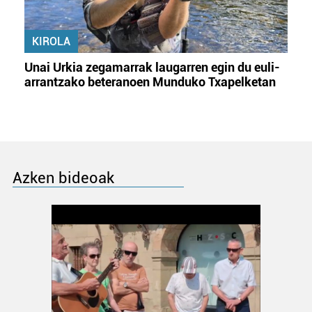
KIROLA
Unai Urkia zegamarrak laugarren egin du euli-
arrantzako beteranoen Munduko Txapelketan
Azken bideoak