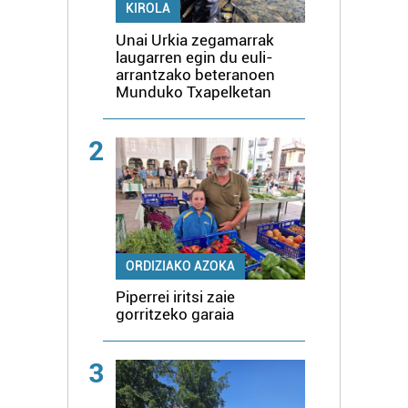
KIROLA
Unai Urkia zegamarrak
laugarren egin du euli-
arrantzako beteranoen
Munduko Txapelketan
2
ORDIZIAKO AZOKA
Piperrei iritsi zaie
gorritzeko garaia
3