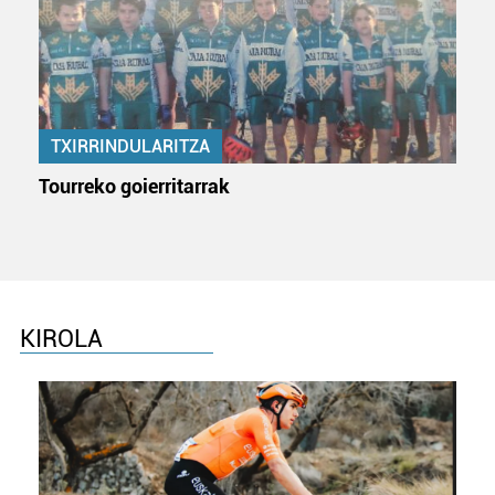
pertsonalizatuak eskaintzeko, iragarkiak eta edukia
neurtzeko, jendeari buruzko informazioa biltzeko eta
produktuak garatzeko. Zure datuak nork eta zertarako
erabiltzen dituen hauta dezakezu.
Bazkide batzuek ez dizute baimenik eskatzen, eta beren
TXIRRINDULARITZA
interes komertzial legitimoetan babesten dira. Ikusi gure
Tourreko goierritarrak
bazkideen zerrenda, beren ustez zein helburutarako
duten interes legitimoa eta horren aurka nola egin
dezakezun ikusteko.
Lortu zure datu pertsonalak prozesatzeko moduari
buruzko informazio gehiago eta ezarri zure lehentasunak
KIROLA
datuen atalean. Edozein unetan alda edo ken dezakezu
zure baimena Cookieen adierazpenean.
Webgune honek cookie propioak eta hirugarrenen cookie-
fitxategiak erabiltzen ditu. Zure esperientzia eta
zerbitzuak hobetzeko asmoz, cookie teknologiaz