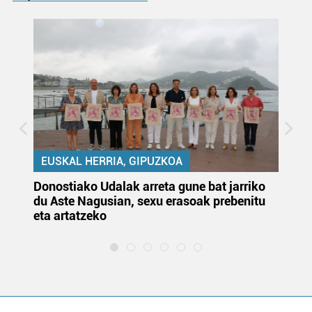
EUSKAL HERRIA, GIPUZKOA
Donostiako Udalak arreta gune bat jarriko
Ur
du Aste Nagusian, sexu erasoak prebenitu
es
eta artatzeko
lu