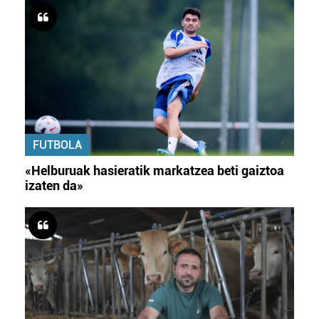
FUTBOLA
«Helburuak hasieratik markatzea beti gaiztoa
izaten da»