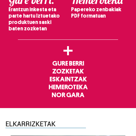
Erantzun inkesta eta
Papereko zenbakiak
parte hartu Iztuetako
PDF formatuan
produktuen saski
baten zozketan
+
GURE BERRI
ZOZKETAK
ESKAINTZAK
HEMEROTEKA
NOR GARA
ELKARRIZKETAK