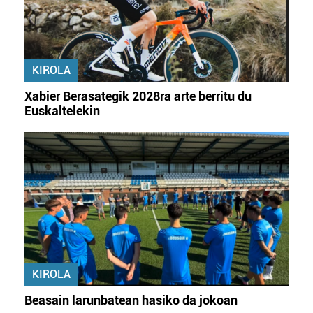
baliatzen gara. Ohar hau onartuz gero, teknologia hori
erabiltzeko baimen esplizitua ematen diguzu.
Gehiago
irakurri
KIROLA
Xabier Berasategik 2028ra arte berritu du
Euskaltelekin
KIROLA
Beasain larunbatean hasiko da jokoan