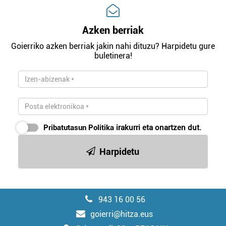
Azken berriak
Goierriko azken berriak jakin nahi dituzu? Harpidetu gure
buletinera!
Pribatutasun Politika
irakurri eta onartzen dut.
Harpidetu
943 16 00 56
goierri@hitza.eus