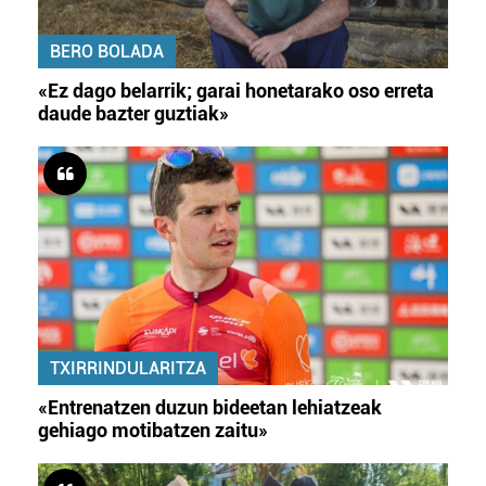
BERO BOLADA
«Ez dago belarrik; garai honetarako oso erreta
daude bazter guztiak»
TXIRRINDULARITZA
«Entrenatzen duzun bideetan lehiatzeak
gehiago motibatzen zaitu»