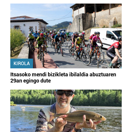
KIROLA
Itsasoko mendi bizikleta ibilaldia abuztuaren
29an egingo dute