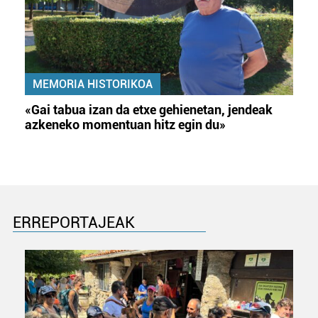
MEMORIA HISTORIKOA
«Gai tabua izan da etxe gehienetan, jendeak
azkeneko momentuan hitz egin du»
ERREPORTAJEAK