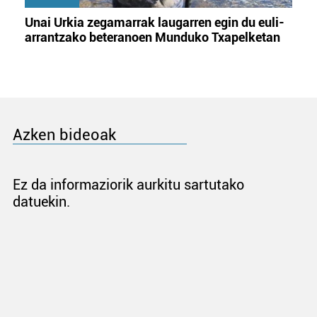
Unai Urkia zegamarrak laugarren egin du euli-
arrantzako beteranoen Munduko Txapelketan
Azken bideoak
Ez da informaziorik aurkitu sartutako
datuekin.