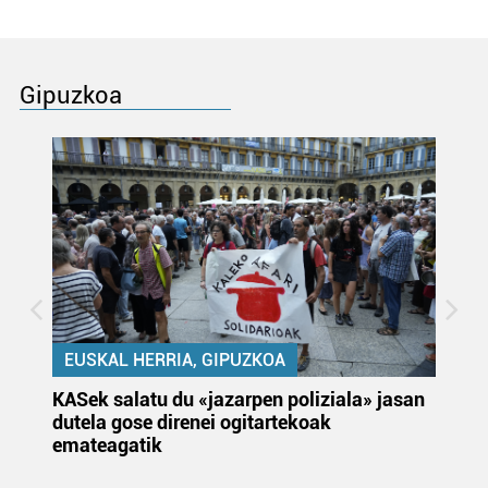
Gipuzkoa
EUSKAL HERRIA, GIPUZKOA
KASek salatu du «jazarpen poliziala» jasan
Pa
dutela gose direnei ogitartekoak
da
emateagatik
«s