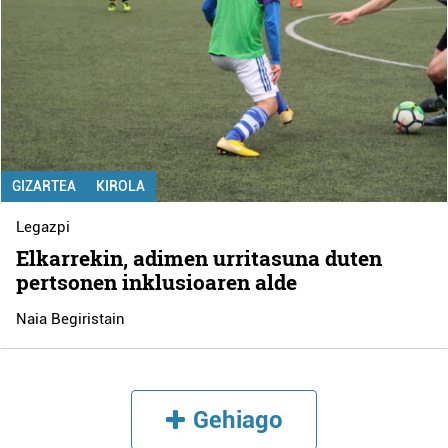
GIZARTEA
KIROLA
Legazpi
Elkarrekin, adimen urritasuna duten
pertsonen inklusioaren alde
Naia Begiristain
Gehiago