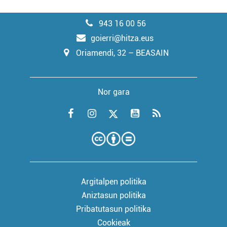
943 16 00 56
goierri@hitza.eus
Oriamendi, 32 – BEASAIN
Nor gara
Argitalpen politika
Aniztasun politika
Pribatutasun politika
Cookieak