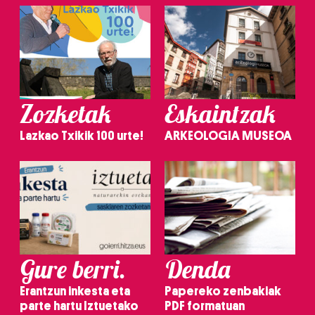
Zozketak
Eskaintzak
Lazkao Txikik 100 urte!
ARKEOLOGIA MUSEOA
Gure berri.
Denda
Erantzun inkesta eta
Papereko zenbakiak
parte hartu Iztuetako
PDF formatuan