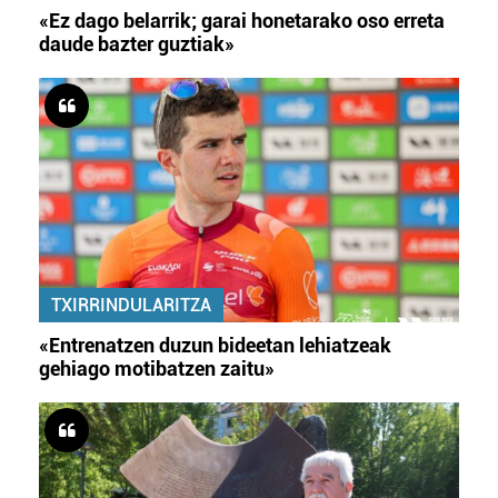
«Ez dago belarrik; garai honetarako oso erreta
daude bazter guztiak»
TXIRRINDULARITZA
«Entrenatzen duzun bideetan lehiatzeak
gehiago motibatzen zaitu»