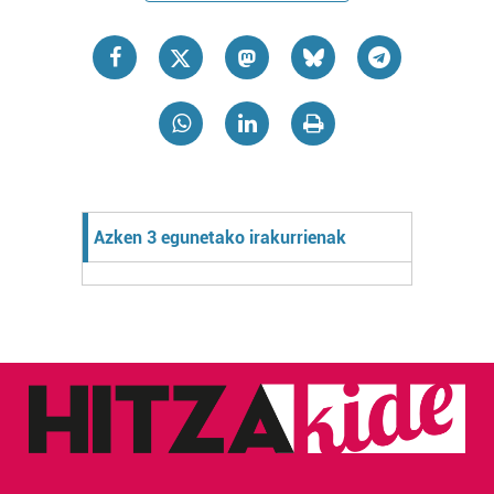
Azken 3 egunetako irakurrienak