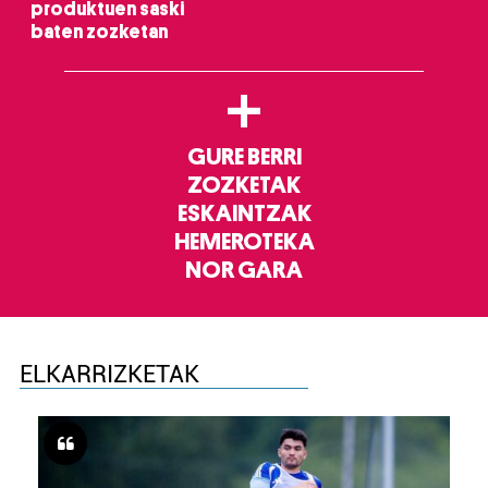
produktuen saski
baten zozketan
+
GURE BERRI
ZOZKETAK
ESKAINTZAK
HEMEROTEKA
NOR GARA
ELKARRIZKETAK