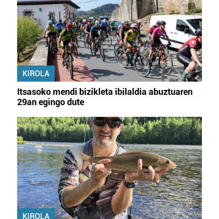
KIROLA
Itsasoko mendi bizikleta ibilaldia abuztuaren
29an egingo dute
KIROLA