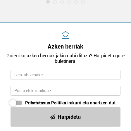
Azken berriak
Goierriko azken berriak jakin nahi dituzu? Harpidetu gure
buletinera!
Pribatutasun Politika
irakurri eta onartzen dut.
Harpidetu