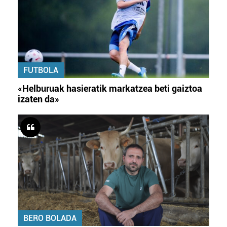
FUTBOLA
«Helburuak hasieratik markatzea beti gaiztoa
izaten da»
BERO BOLADA