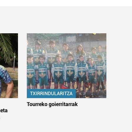
TXIRRINDULARITZA
:
Tourreko goierritarrak
eta
k