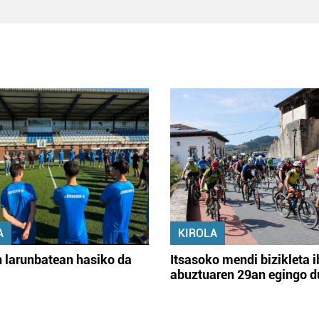
A
KIROLA
 larunbatean hasiko da
Itsasoko mendi bizikleta i
abuztuaren 29an egingo d