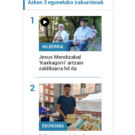
Azken 3 egunetako irakurrienak
1
HILBERRIA
Jexux Mendizabal
'Kaxkagorri' artzain
zaldibiarra hil da
2
EKONOMIA