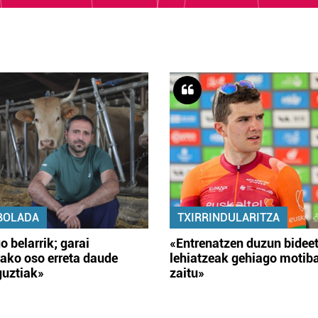
BOLADA
TXIRRINDULARITZA
o belarrik; garai
«Entrenatzen duzun bidee
ako oso erreta daude
lehiatzeak gehiago motib
guztiak»
zaitu»