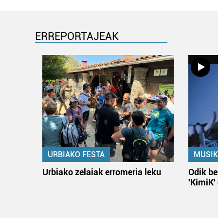
ERREPORTAJEAK
URBIAKO FESTA
MUSIK
Urbiako zelaiak erromeria leku
Odik be
'KimiK'