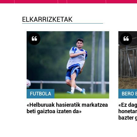
ELKARRIZKETAK
FUTBOLA
BERO 
«Helburuak hasieratik markatzea
«Ez dag
beti gaiztoa izaten da»
honetar
bazter 