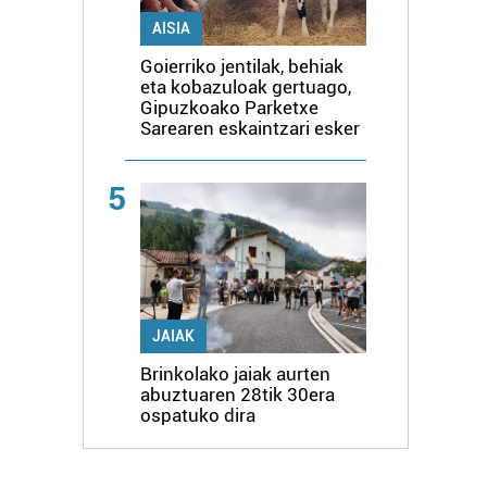
AISIA
Goierriko jentilak, behiak
eta kobazuloak gertuago,
Gipuzkoako Parketxe
Sarearen eskaintzari esker
5
JAIAK
Brinkolako jaiak aurten
abuztuaren 28tik 30era
ospatuko dira