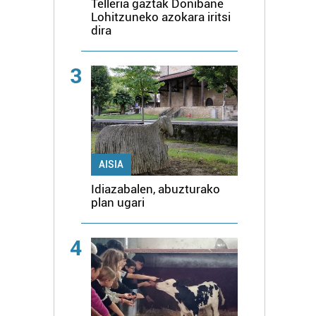
Telleria gaztak Donibane
Lohitzuneko azokara iritsi
dira
3
AISIA
Idiazabalen, abuzturako
plan ugari
4