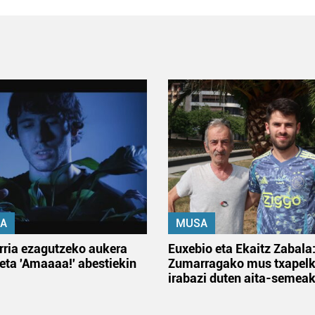
A
MUSA
rria ezagutzeko aukera
Euxebio eta Ekaitz Zabala
 eta 'Amaaaa!' abestiekin
Zumarragako mus txapelk
irabazi duten aita-semea