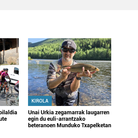
KIROLA
bilaldia
Unai Urkia zegamarrak laugarren
ute
egin du euli-arrantzako
beteranoen Munduko Txapelketan