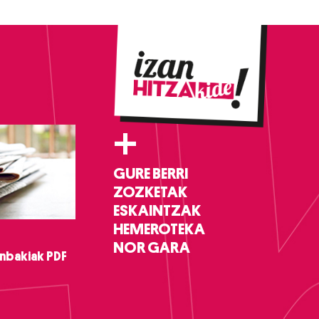
+
GURE BERRI
ZOZKETAK
ESKAINTZAK
HEMEROTEKA
NOR GARA
nbakiak PDF