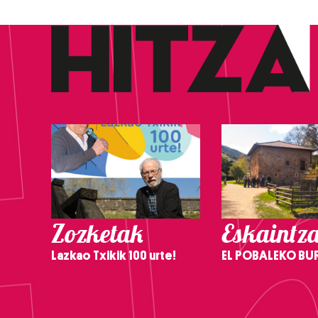
Zozketak
Eskaintz
Lazkao Txikik 100 urte!
EL POBALEKO BU