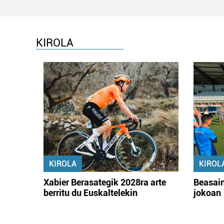
KIROLA
KIROLA
KIROL
Xabier Berasategik 2028ra arte
Beasain
berritu du Euskaltelekin
jokoan