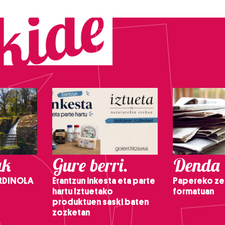
ak
Gure berri.
Denda
RDINOLA
Erantzun inkesta eta parte
Papereko ze
hartu Iztuetako
formatuan
produktuen saski baten
zozketan