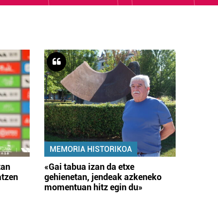
MEMORIA HISTORIKOA
tan
«Gai tabua izan da etxe
atzen
gehienetan, jendeak azkeneko
momentuan hitz egin du»