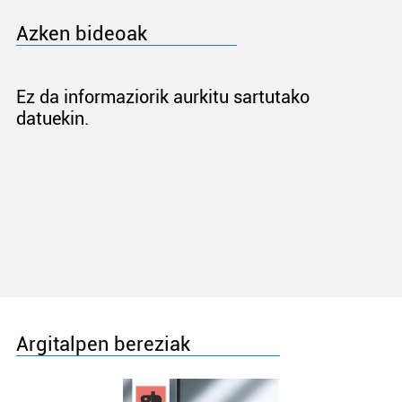
Azken bideoak
Ez da informaziorik aurkitu sartutako
datuekin.
Argitalpen bereziak