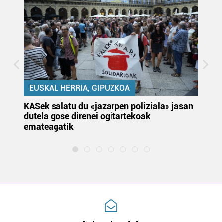
EUSKAL HERRIA, GIPUZKOA
KASek salatu du «jazarpen poliziala» jasan
Pa
dutela gose direnei ogitartekoak
da
emateagatik
«s