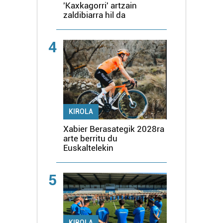
'Kaxkagorri' artzain
zaldibiarra hil da
4
KIROLA
Xabier Berasategik 2028ra
arte berritu du
Euskaltelekin
5
KIROLA