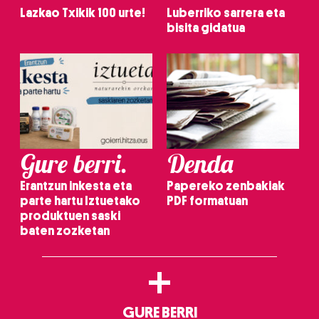
Lazkao Txikik 100 urte!
Luberriko sarrera eta
bisita gidatua
Gure berri.
Denda
Erantzun inkesta eta
Papereko zenbakiak
parte hartu Iztuetako
PDF formatuan
produktuen saski
baten zozketan
+
GURE BERRI