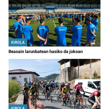
KIROLA
Beasain larunbatean hasiko da jokoan
KIROLA