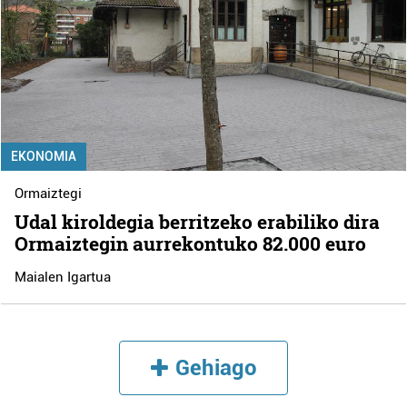
EKONOMIA
Ormaiztegi
Udal kiroldegia berritzeko erabiliko dira
Ormaiztegin aurrekontuko 82.000 euro
Maialen Igartua
Gehiago