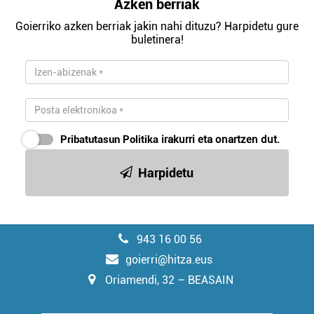
Azken berriak
Goierriko azken berriak jakin nahi dituzu? Harpidetu gure
buletinera!
Pribatutasun Politika
irakurri eta onartzen dut.
Harpidetu
943 16 00 56
goierri@hitza.eus
Oriamendi, 32 – BEASAIN