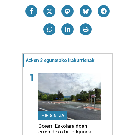
Azken 3 egunetako irakurrienak
1
HIRIGINTZA
Goierri Eskolara doan
errepideko biribilgunea