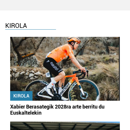
KIROLA
KIROLA
Xabier Berasategik 2028ra arte berritu du
Euskaltelekin