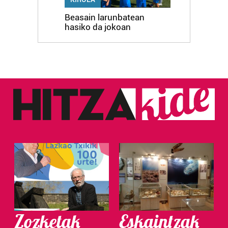
Beasain larunbatean
hasiko da jokoan
Zozketak
Eskaintzak