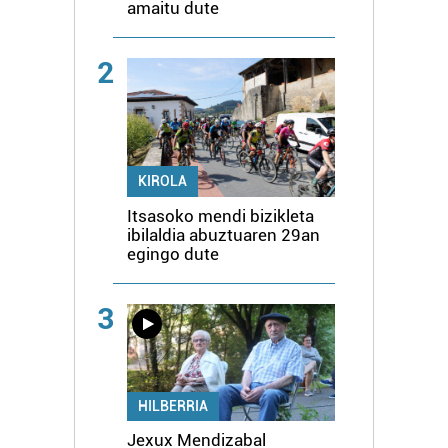
amaitu dute
2
KIROLA
Itsasoko mendi bizikleta
ibilaldia abuztuaren 29an
egingo dute
3
HILBERRIA
Jexux Mendizabal