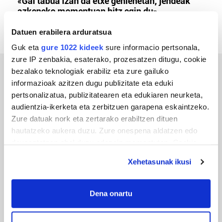
«Gai tabua izan da etxe gehienetan, jendeak
azkeneko momentuan hitz egin du»
Datuen erabilera arduratsua
Guk eta
gure 1022 kideek
sure informacio pertsonala,
zure IP zenbakia, esaterako, prozesatzen ditugu, cookie
bezalako teknologiak erabiliz eta zure gailuko
ERREPORTAJEAK
informazioak azitzen dugu publizitate eta eduki
pertsonalizatua, publizitatearen eta edukiaren neurketa,
audientzia-ikerketa eta zerbitzuen garapena eskaintzeko.
Zure datuak nork eta zertarako erabiltzen dituen
hautatzeko aukera duzu. Zure onespena aldatzen edo
deuseztatzen ahal duzu edozein momentutan, Cookie
deklaraziotik edo Privacy triggerean klikatuz.
Xehetasunak ikusi
If you allow, we would also like to:
Collect information about your geographical
Dena onartu
URBIAKO FESTA
location which can be accurate to within several
meters
Urbiako zelaiak erromeria leku