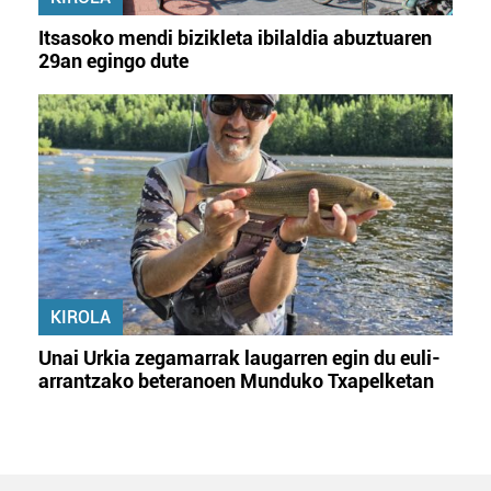
Itsasoko mendi bizikleta ibilaldia abuztuaren
29an egingo dute
KIROLA
Unai Urkia zegamarrak laugarren egin du euli-
arrantzako beteranoen Munduko Txapelketan