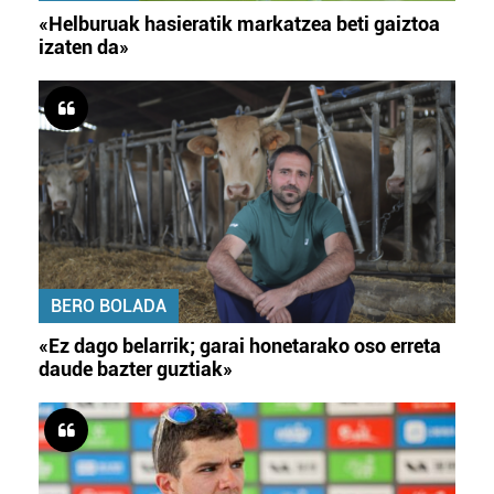
«Helburuak hasieratik markatzea beti gaiztoa
izaten da»
BERO BOLADA
«Ez dago belarrik; garai honetarako oso erreta
daude bazter guztiak»