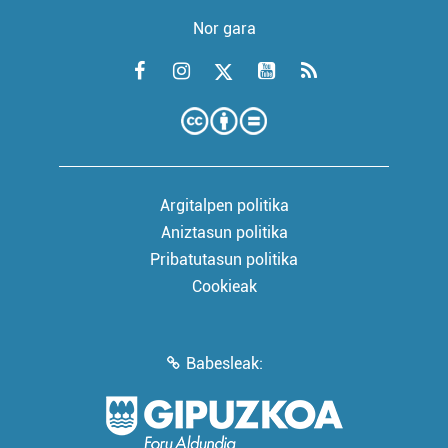
Nor gara
Argitalpen politika
Aniztasun politika
Pribatutasun politika
Cookieak
Babesleak: