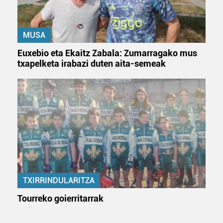
Lortu zure datu pertsonalak prozesatzeko moduari
buruzko informazio gehiago eta ezarri zure lehentasunak
MUSA
datuen atalean. Edozein unetan alda edo ken dezakezu
zure baimena Cookieen adierazpenean.
Euxebio eta Ekaitz Zabala: Zumarragako mus
txapelketa irabazi duten aita-semeak
Webgune honek cookie propioak eta hirugarrenen cookie-
fitxategiak erabiltzen ditu. Zure esperientzia eta
zerbitzuak hobetzeko asmoz, cookie teknologiaz
baliatzen gara. Ohar hau onartuz gero, teknologia hori
erabiltzeko baimen esplizitua ematen diguzu.
Gehiago
irakurri
TXIRRINDULARITZA
Tourreko goierritarrak