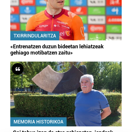
TXIRRINDULARITZA
«Entrenatzen duzun bideetan lehiatzeak
gehiago motibatzen zaitu»
MEMORIA HISTORIKOA