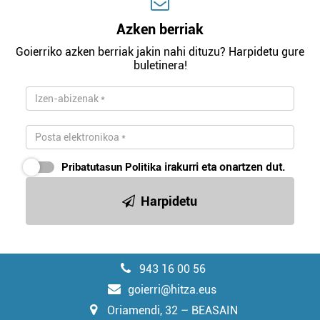
Azken berriak
Goierriko azken berriak jakin nahi dituzu? Harpidetu gure
buletinera!
Pribatutasun Politika
irakurri eta onartzen dut.
Harpidetu
943 16 00 56
goierri@hitza.eus
Oriamendi, 32 – BEASAIN