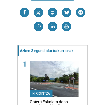
Azken 3 egunetako irakurrienak
1
HIRIGINTZA
Goierri Eskolara doan