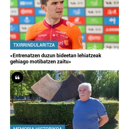
TXIRRINDULARITZA
«Entrenatzen duzun bideetan lehiatzeak
gehiago motibatzen zaitu»