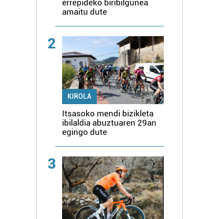
errepideko biribilgunea
amaitu dute
2
KIROLA
Itsasoko mendi bizikleta
ibilaldia abuztuaren 29an
egingo dute
3