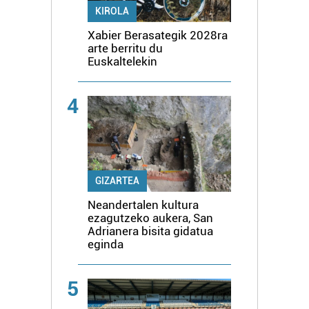
KIROLA
Xabier Berasategik 2028ra
arte berritu du
Euskaltelekin
4
GIZARTEA
Neandertalen kultura
ezagutzeko aukera, San
Adrianera bisita gidatua
eginda
5