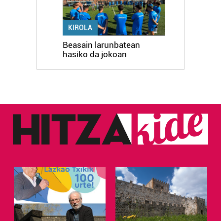
KIROLA
Beasain larunbatean
hasiko da jokoan