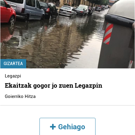
GIZARTEA
Legazpi
Ekaitzak gogor jo zuen Legazpin
Goierriko Hitza
Gehiago