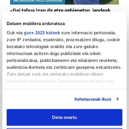
MEMORIA HISTORIKOA
«Gai tabua izan da etxe gehienetan, jendeak
azkeneko momentuan hitz egin du»
Datuen erabilera arduratsua
Guk eta
gure 1022 kideek
sure informacio pertsonala,
zure IP zenbakia, esaterako, prozesatzen ditugu, cookie
bezalako teknologiak erabiliz eta zure gailuko
informazioak azitzen dugu publizitate eta eduki
ERREPORTAJEAK
pertsonalizatua, publizitatearen eta edukiaren neurketa,
audientzia-ikerketa eta zerbitzuen garapena eskaintzeko.
Zure datuak nork eta zertarako erabiltzen dituen
hautatzeko aukera duzu. Zure onespena aldatzen edo
deuseztatzen ahal duzu edozein momentutan, Cookie
deklaraziotik edo Privacy triggerean klikatuz.
Xehetasunak ikusi
If you allow, we would also like to:
Collect information about your geographical
Dena onartu
location which can be accurate to within several
URBIAKO FESTA