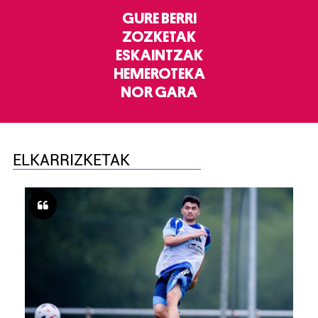
GURE BERRI
ZOZKETAK
ESKAINTZAK
HEMEROTEKA
NOR GARA
ELKARRIZKETAK