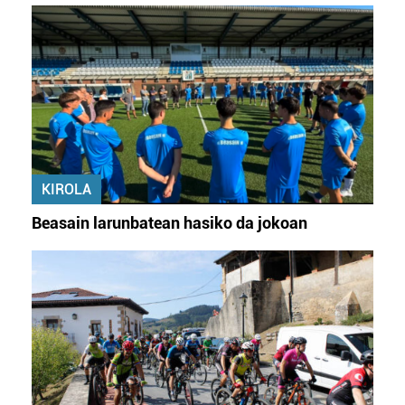
KIROLA
Beasain larunbatean hasiko da jokoan