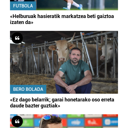
FUTBOLA
«Helburuak hasieratik markatzea beti gaiztoa
izaten da»
BERO BOLADA
«Ez dago belarrik; garai honetarako oso erreta
daude bazter guztiak»