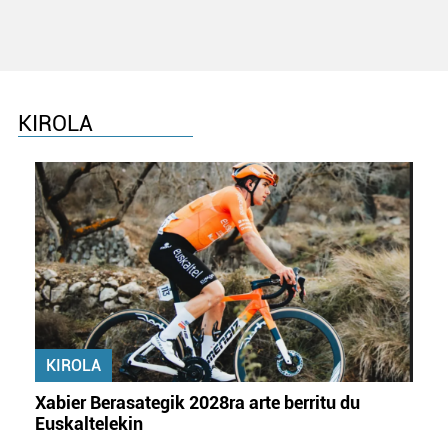
KIROLA
KIROLA
Xabier Berasategik 2028ra arte berritu du
Euskaltelekin