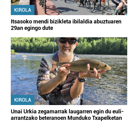
KIROLA
Itsasoko mendi bizikleta ibilaldia abuztuaren
29an egingo dute
KIROLA
Unai Urkia zegamarrak laugarren egin du euli-
arrantzako beteranoen Munduko Txapelketan