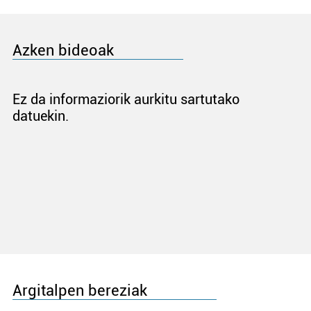
Azken bideoak
Ez da informaziorik aurkitu sartutako
datuekin.
Argitalpen bereziak