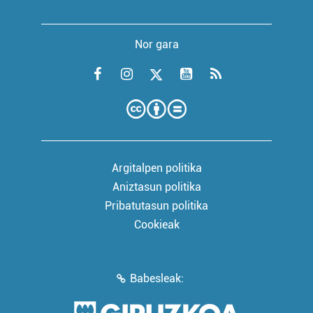
Nor gara
Argitalpen politika
Aniztasun politika
Pribatutasun politika
Cookieak
Babesleak: