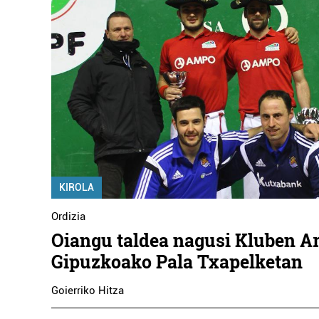
KIROLA
Ordizia
Oiangu taldea nagusi Kluben A
Gipuzkoako Pala Txapelketan
Goierriko Hitza