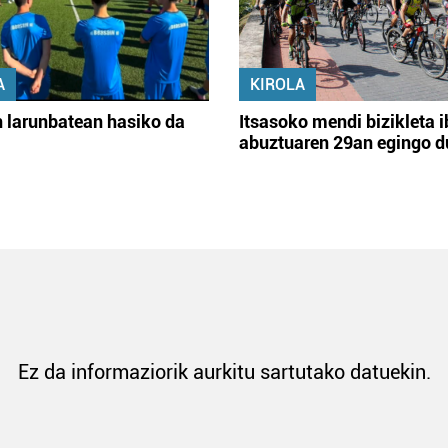
A
KIROLA
 larunbatean hasiko da
Itsasoko mendi bizikleta i
abuztuaren 29an egingo d
Ez da informaziorik aurkitu sartutako datuekin.