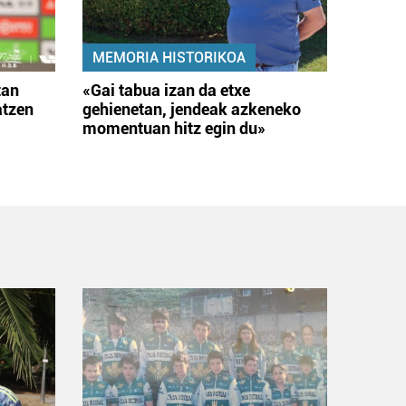
MEMORIA HISTORIKOA
tan
«Gai tabua izan da etxe
atzen
gehienetan, jendeak azkeneko
momentuan hitz egin du»