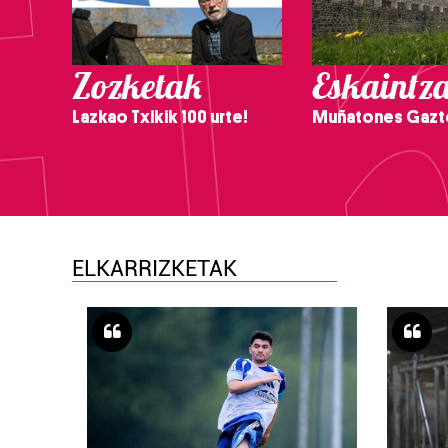
Zozketak
Eskaintz
Lazkao Txikik 100 urte!
Muñatones Gazt
ELKARRIZKETAK