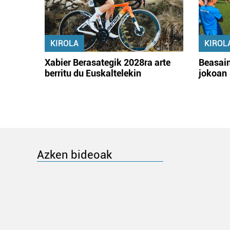
KIROLA
KIROL
Xabier Berasategik 2028ra arte
Beasain
berritu du Euskaltelekin
jokoan
Azken bideoak