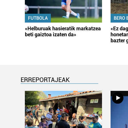
FUTBOLA
BERO 
«Helburuak hasieratik markatzea
«Ez dag
beti gaiztoa izaten da»
honetar
bazter 
ERREPORTAJEAK