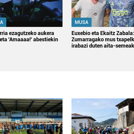
A
MUSA
rria ezagutzeko aukera
Euxebio eta Ekaitz Zabala
 eta 'Amaaaa!' abestiekin
Zumarragako mus txapelk
irabazi duten aita-semea