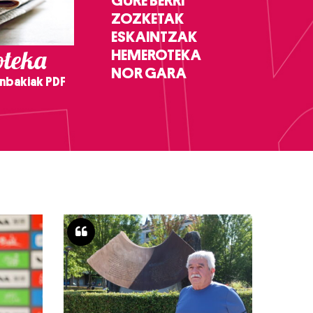
GURE BERRI
ZOZKETAK
ESKAINTZAK
teka
HEMEROTEKA
NOR GARA
nbakiak PDF