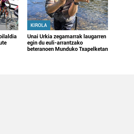
KIROLA
bilaldia
Unai Urkia zegamarrak laugarren
ute
egin du euli-arrantzako
beteranoen Munduko Txapelketan