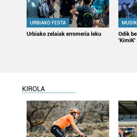
URBIAKO FESTA
MUSIK
Urbiako zelaiak erromeria leku
Odik be
'KimiK'
KIROLA