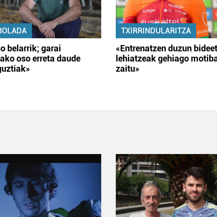
BOLADA
TXIRRINDULARITZA
o belarrik; garai
«Entrenatzen duzun bidee
ako oso erreta daude
lehiatzeak gehiago motib
guztiak»
zaitu»