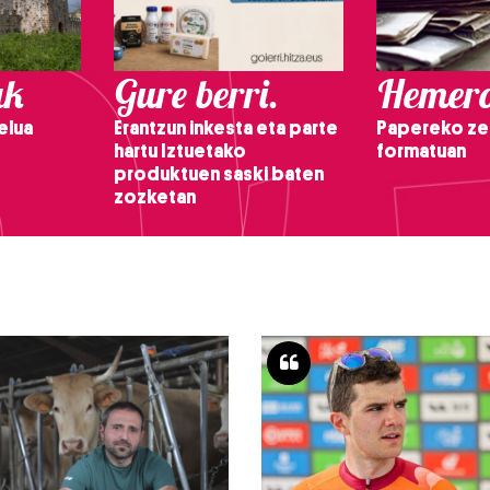
ak
Gure berri.
Hemero
elua
Erantzun inkesta eta parte
Papereko ze
hartu Iztuetako
formatuan
produktuen saski baten
zozketan