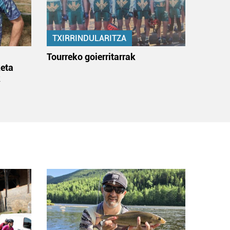
TXIRRINDULARITZA
:
Tourreko goierritarrak
eta
k