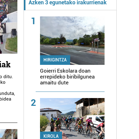
Azken 3 egunetako irakurrienak
1
HIRIGINTZA
iak
Goierri Eskolara doan
errepideko biribilgunea
 ditu.
oko
amaitu dute
gunduta,
 bidea
2
KIROLA