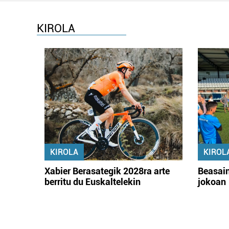
KIROLA
KIROLA
KIROL
Xabier Berasategik 2028ra arte
Beasain
berritu du Euskaltelekin
jokoan