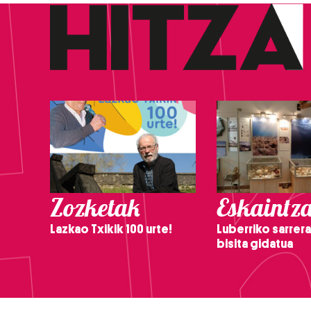
Zozketak
Eskaintz
Lazkao Txikik 100 urte!
Luberriko sarrera
bisita gidatua