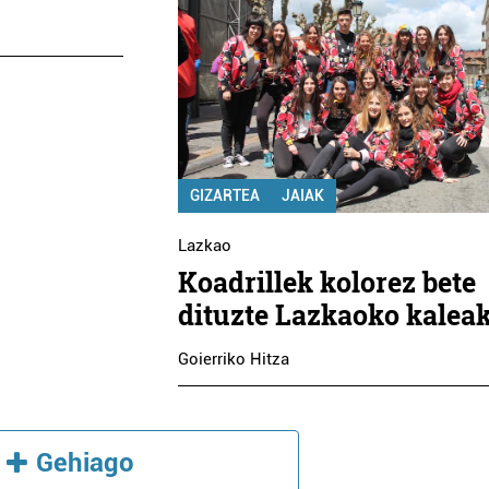
GIZARTEA
JAIAK
Lazkao
Koadrillek kolorez bete
dituzte Lazkaoko kalea
Goierriko Hitza
Gehiago