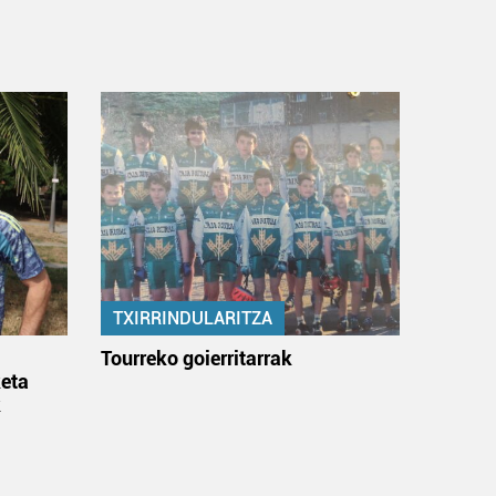
TXIRRINDULARITZA
:
Tourreko goierritarrak
eta
k