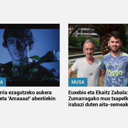
A
MUSA
rria ezagutzeko aukera
Euxebio eta Ekaitz Zabala
 eta 'Amaaaa!' abestiekin
Zumarragako mus txapelk
irabazi duten aita-semea