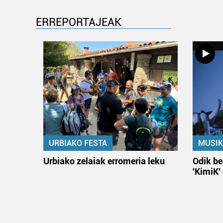
ERREPORTAJEAK
URBIAKO FESTA
MUSIK
Urbiako zelaiak erromeria leku
Odik be
'KimiK'