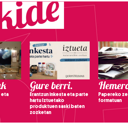
ak
Gure berri.
Hemero
 eta
Erantzun inkesta eta parte
Papereko ze
hartu Iztuetako
formatuan
produktuen saski baten
zozketan