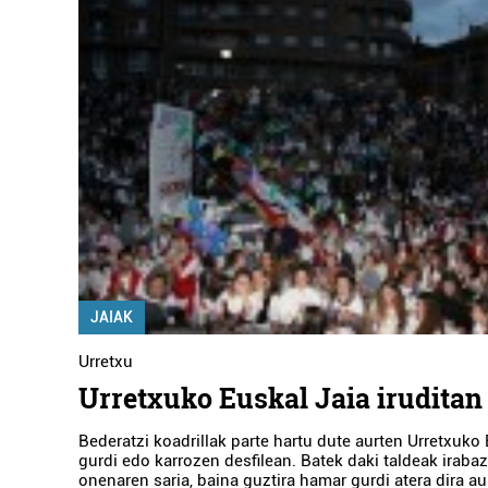
JAIAK
Urretxu
Urretxuko Euskal Jaia iruditan
Bederatzi koadrillak parte hartu dute aurten Urretxuko
gurdi edo karrozen desfilean. Batek daki taldeak irabaz
onenaren saria, baina guztira hamar gurdi atera dira au