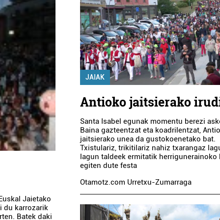
JAIAK
Antioko jaitsierako irud
Santa Isabel egunak momentu berezi asko
Baina gazteentzat eta koadrilentzat, Anti
jaitsierako unea da gustokoenetako bat.
Txistulariz, trikitilariz nahiz txarangaz la
lagun taldeek ermitatik herrigunerainoko
egiten dute festa
Otamotz.com Urretxu-Zumarraga
 Euskal Jaietako
i du karrozarik
rten. Batek daki