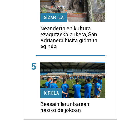
GIZARTEA
Neandertalen kultura
ezagutzeko aukera, San
Adrianera bisita gidatua
eginda
5
KIROLA
Beasain larunbatean
hasiko da jokoan