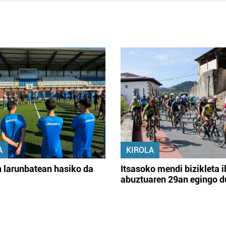
A
KIROLA
 larunbatean hasiko da
Itsasoko mendi bizikleta i
abuztuaren 29an egingo d