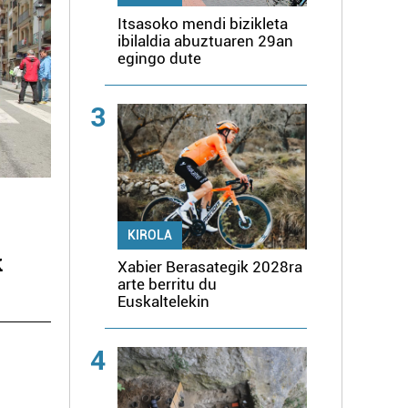
Itsasoko mendi bizikleta
ibilaldia abuztuaren 29an
egingo dute
3
KIROLA
k
Xabier Berasategik 2028ra
arte berritu du
Euskaltelekin
4