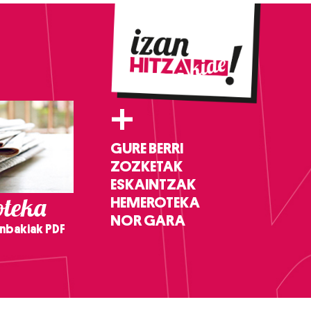
+
GURE BERRI
ZOZKETAK
ESKAINTZAK
teka
HEMEROTEKA
NOR GARA
nbakiak PDF