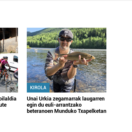
KIROLA
bilaldia
Unai Urkia zegamarrak laugarren
ute
egin du euli-arrantzako
beteranoen Munduko Txapelketan