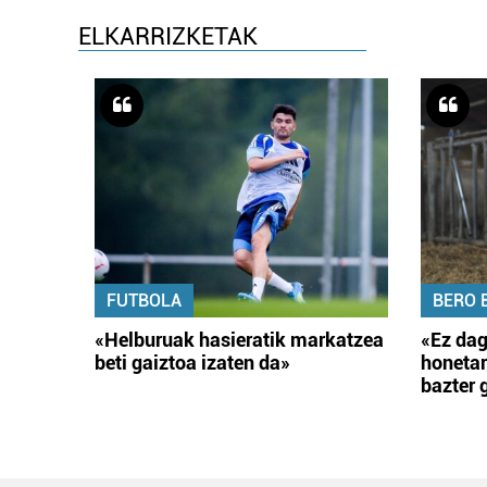
ELKARRIZKETAK
FUTBOLA
BERO 
«Helburuak hasieratik markatzea
«Ez dag
beti gaiztoa izaten da»
honetar
bazter 