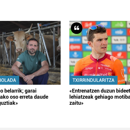
BOLADA
TXIRRINDULARITZA
o belarrik; garai
«Entrenatzen duzun bidee
ako oso erreta daude
lehiatzeak gehiago motib
guztiak»
zaitu»