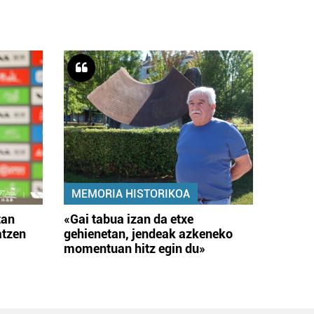
MEMORIA HISTORIKOA
tan
«Gai tabua izan da etxe
atzen
gehienetan, jendeak azkeneko
momentuan hitz egin du»