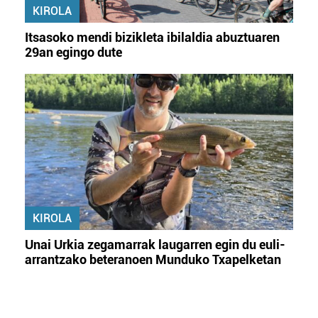
KIROLA
Itsasoko mendi bizikleta ibilaldia abuztuaren
29an egingo dute
KIROLA
Unai Urkia zegamarrak laugarren egin du euli-
arrantzako beteranoen Munduko Txapelketan