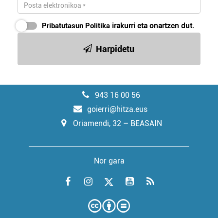
Pribatutasun Politika
irakurri eta onartzen dut.
Harpidetu
943 16 00 56
goierri@hitza.eus
Oriamendi, 32 – BEASAIN
Nor gara