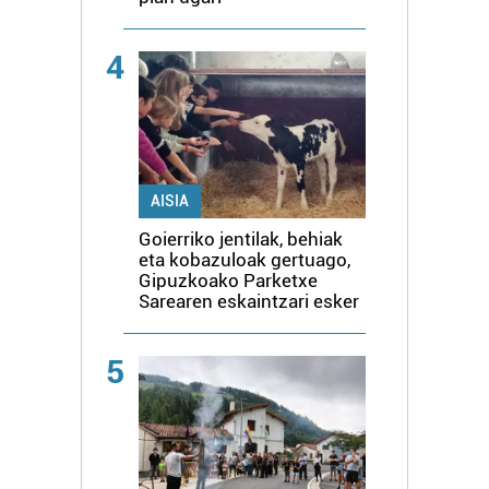
4
AISIA
Goierriko jentilak, behiak
eta kobazuloak gertuago,
Gipuzkoako Parketxe
Sarearen eskaintzari esker
5