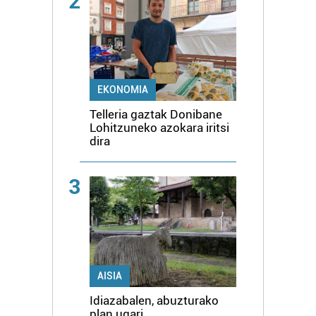
2
EKONOMIA
Telleria gaztak Donibane
Lohitzuneko azokara iritsi
dira
3
AISIA
Idiazabalen, abuzturako
plan ugari