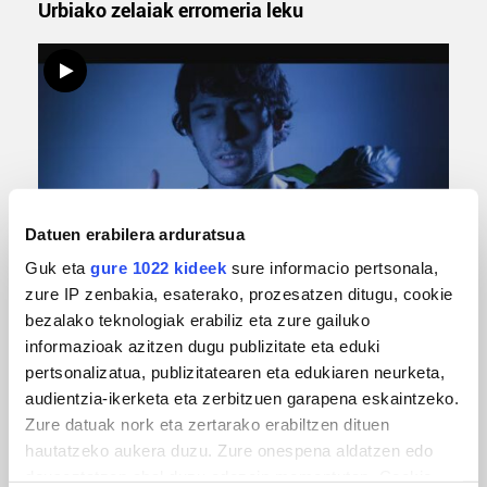
Urbiako zelaiak erromeria leku
Datuen erabilera arduratsua
MUSIKA
Guk eta
gure 1022 kideek
sure informacio pertsonala,
zure IP zenbakia, esaterako, prozesatzen ditugu, cookie
Odik berria ezagutzeko aukera 'KimiK' eta
bezalako teknologiak erabiliz eta zure gailuko
'Amaaaa!' abestiekin
informazioak azitzen dugu publizitate eta eduki
pertsonalizatua, publizitatearen eta edukiaren neurketa,
audientzia-ikerketa eta zerbitzuen garapena eskaintzeko.
Zure datuak nork eta zertarako erabiltzen dituen
hautatzeko aukera duzu. Zure onespena aldatzen edo
deuseztatzen ahal duzu edozein momentutan, Cookie