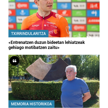
TXIRRINDULARITZA
«Entrenatzen duzun bideetan lehiatzeak
gehiago motibatzen zaitu»
MEMORIA HISTORIKOA