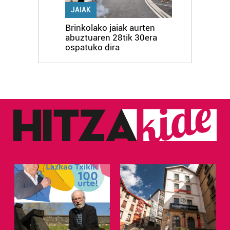
JAIAK
Brinkolako jaiak aurten
abuztuaren 28tik 30era
ospatuko dira