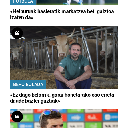
FUTBOLA
«Helburuak hasieratik markatzea beti gaiztoa
izaten da»
BERO BOLADA
«Ez dago belarrik; garai honetarako oso erreta
daude bazter guztiak»