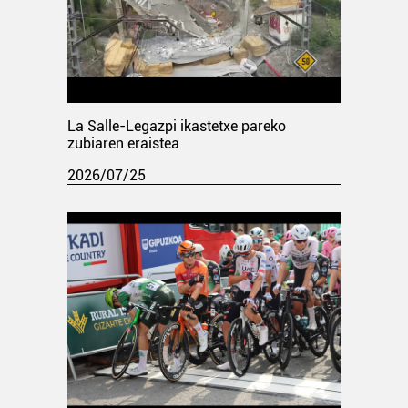
La Salle-Legazpi ikastetxe pareko
zubiaren eraistea
2026/07/25