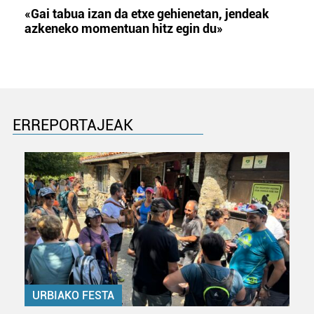
«Gai tabua izan da etxe gehienetan, jendeak
azkeneko momentuan hitz egin du»
ERREPORTAJEAK
URBIAKO FESTA