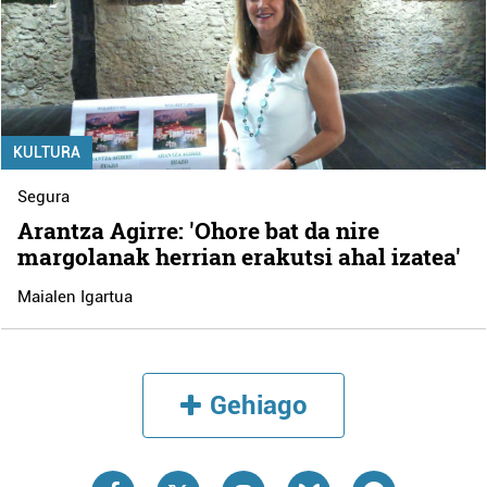
KULTURA
Segura
Arantza Agirre: 'Ohore bat da nire
margolanak herrian erakutsi ahal izatea'
Maialen Igartua
Gehiago