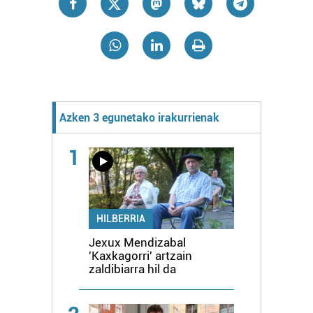
Azken 3 egunetako irakurrienak
1
HILBERRIA
Jexux Mendizabal
'Kaxkagorri' artzain
zaldibiarra hil da