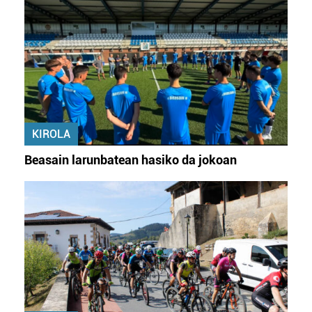
KIROLA
Beasain larunbatean hasiko da jokoan