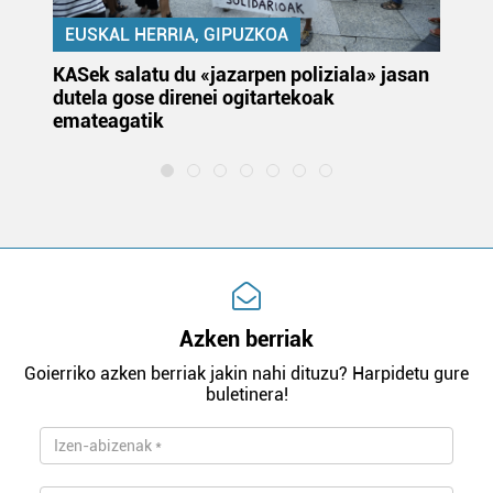
EUSKAL HERRIA, GIPUZKOA
KASek salatu du «jazarpen poliziala» jasan
Pa
dutela gose direnei ogitartekoak
da
emateagatik
«s
Azken berriak
Goierriko azken berriak jakin nahi dituzu? Harpidetu gure
buletinera!