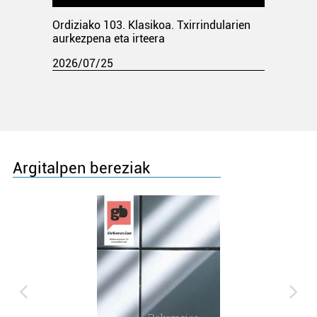
Ordiziako 103. Klasikoa. Txirrindularien
aurkezpena eta irteera
2026/07/25
Argitalpen bereziak