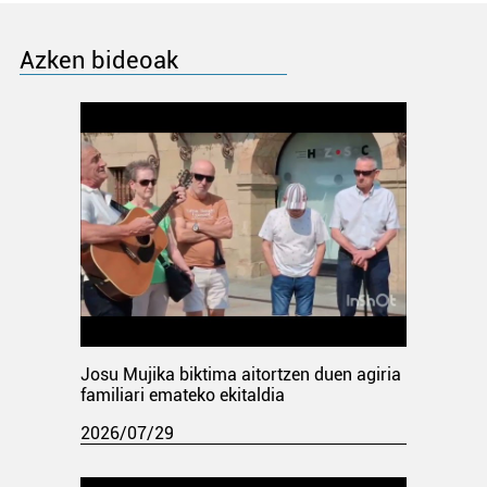
Azken bideoak
Josu Mujika biktima aitortzen duen agiria
familiari emateko ekitaldia
2026/07/29