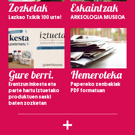
Zozketak
Eskaintzak
Lazkao Txikik 100 urte!
ARKEOLOGIA MUSEOA
Gure berri.
Hemeroteka
Erantzun inkesta eta
Papereko zenbakiak
parte hartu Iztuetako
PDF formatuan
produktuen saski
baten zozketan
+