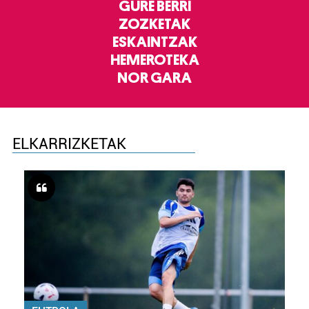
GURE BERRI
ZOZKETAK
ESKAINTZAK
HEMEROTEKA
NOR GARA
ELKARRIZKETAK