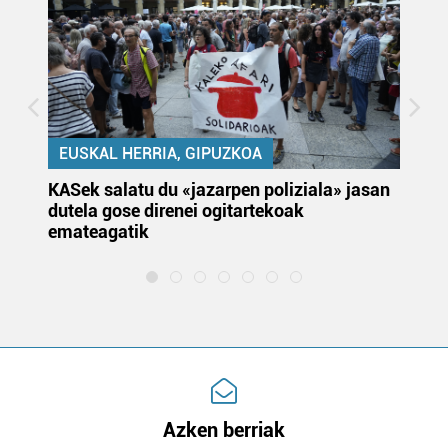
EUSKAL HERRIA, GIPUZKOA
KASek salatu du «jazarpen poliziala» jasan
Pa
dutela gose direnei ogitartekoak
da
emateagatik
«s
Azken berriak