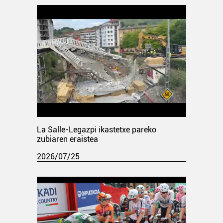
La Salle-Legazpi ikastetxe pareko
zubiaren eraistea
2026/07/25