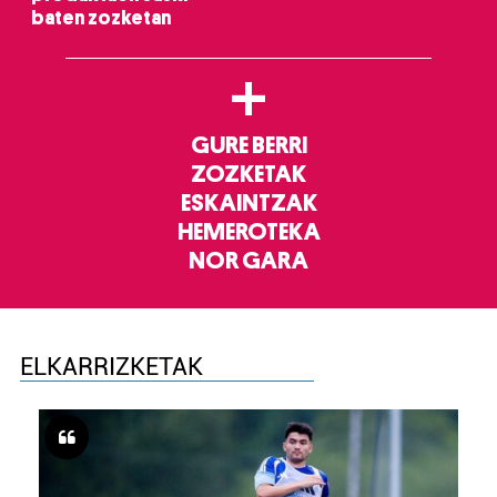
baten zozketan
+
GURE BERRI
ZOZKETAK
ESKAINTZAK
HEMEROTEKA
NOR GARA
ELKARRIZKETAK