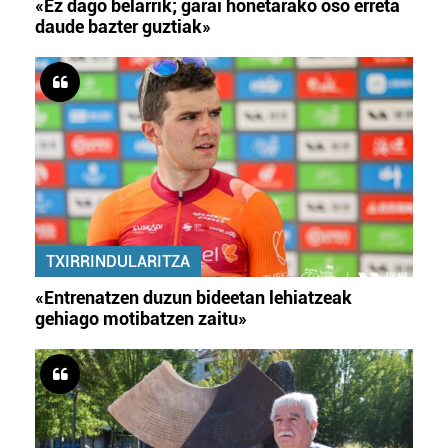
«Ez dago belarrik; garai honetarako oso erreta
daude bazter guztiak»
TXIRRINDULARITZA
«Entrenatzen duzun bideetan lehiatzeak
gehiago motibatzen zaitu»