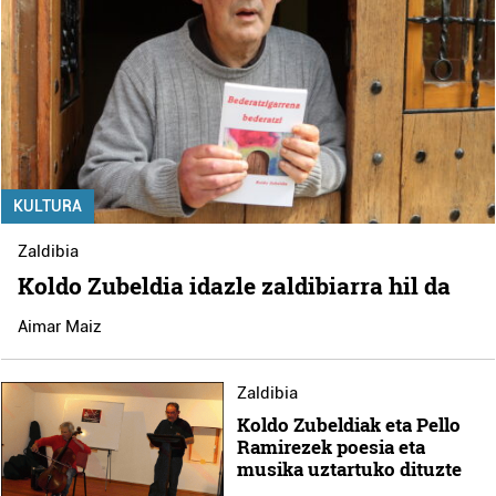
KULTURA
Zaldibia
Koldo Zubeldia idazle zaldibiarra hil da
Aimar Maiz
Zaldibia
Koldo Zubeldiak eta Pello
Ramirezek poesia eta
musika uztartuko dituzte