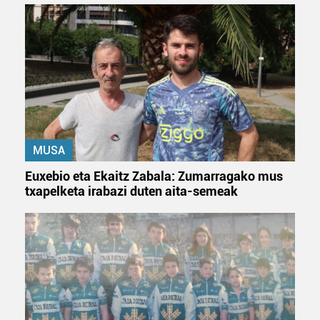
produktuak garatzeko. Zure datuak nork eta zertarako
erabiltzen dituen hauta dezakezu.
Bazkide batzuek ez dizute baimenik eskatzen, eta beren
interes komertzial legitimoetan babesten dira. Ikusi gure
bazkideen zerrenda, beren ustez zein helburutarako
duten interes legitimoa eta horren aurka nola egin
dezakezun ikusteko.
MUSA
Lortu zure datu pertsonalak prozesatzeko moduari
Euxebio eta Ekaitz Zabala: Zumarragako mus
buruzko informazio gehiago eta ezarri zure lehentasunak
txapelketa irabazi duten aita-semeak
datuen atalean. Edozein unetan alda edo ken dezakezu
zure baimena Cookieen adierazpenean.
Webgune honek cookie propioak eta hirugarrenen cookie-
fitxategiak erabiltzen ditu. Zure esperientzia eta
zerbitzuak hobetzeko asmoz, cookie teknologiaz
baliatzen gara. Ohar hau onartuz gero, teknologia hori