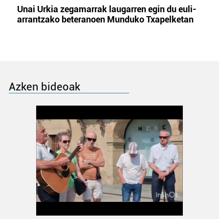
Unai Urkia zegamarrak laugarren egin du euli-
arrantzako beteranoen Munduko Txapelketan
Azken bideoak