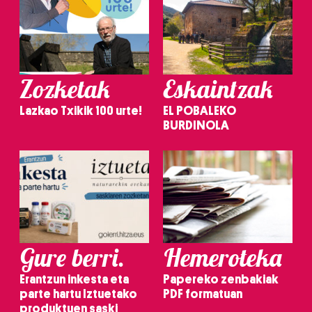
Zozketak
Eskaintzak
Lazkao Txikik 100 urte!
EL POBALEKO
BURDINOLA
Gure berri.
Hemeroteka
Erantzun inkesta eta
Papereko zenbakiak
parte hartu Iztuetako
PDF formatuan
produktuen saski