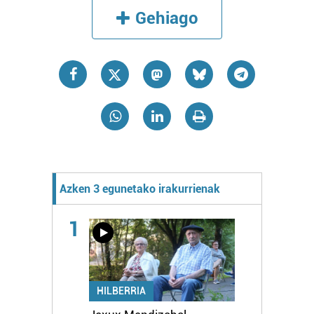
Gehiago
Azken 3 egunetako irakurrienak
1
HILBERRIA