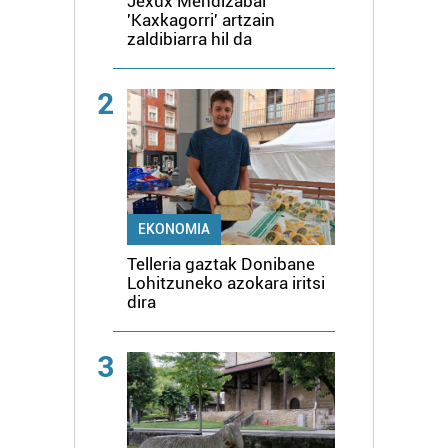
Jexux Mendizabal
'Kaxkagorri' artzain
zaldibiarra hil da
2
EKONOMIA
Telleria gaztak Donibane
Lohitzuneko azokara iritsi
dira
3