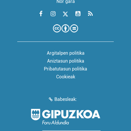
Nor gara
Argitalpen politika
Aniztasun politika
Pribatutasun politika
Cookieak
Babesleak: