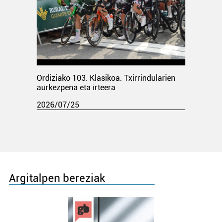
Ordiziako 103. Klasikoa. Txirrindularien
aurkezpena eta irteera
2026/07/25
Argitalpen bereziak