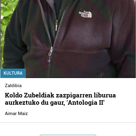
KULTURA
Zaldibia
Koldo Zubeldiak zazpigarren liburua
aurkeztuko du gaur, 'Antologia II'
Aimar Maiz