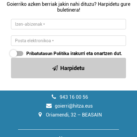
Goierriko azken berriak jakin nahi dituzu? Harpidetu gure
buletinera!
Pribatutasun Politika
irakurri eta onartzen dut.
Harpidetu
943 16 00 56
goierri@hitza.eus
Oriamendi, 32 – BEASAIN