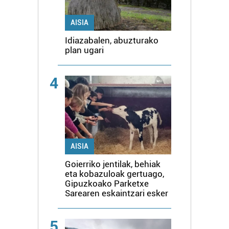
AISIA
Idiazabalen, abuzturako
plan ugari
4
AISIA
Goierriko jentilak, behiak
eta kobazuloak gertuago,
Gipuzkoako Parketxe
Sarearen eskaintzari esker
5