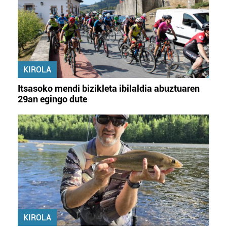
KIROLA
Itsasoko mendi bizikleta ibilaldia abuztuaren
29an egingo dute
KIROLA