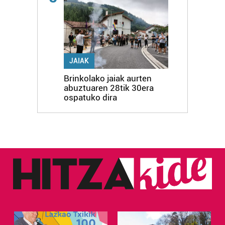
JAIAK
Brinkolako jaiak aurten
abuztuaren 28tik 30era
ospatuko dira