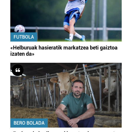
FUTBOLA
«Helburuak hasieratik markatzea beti gaiztoa
izaten da»
BERO BOLADA