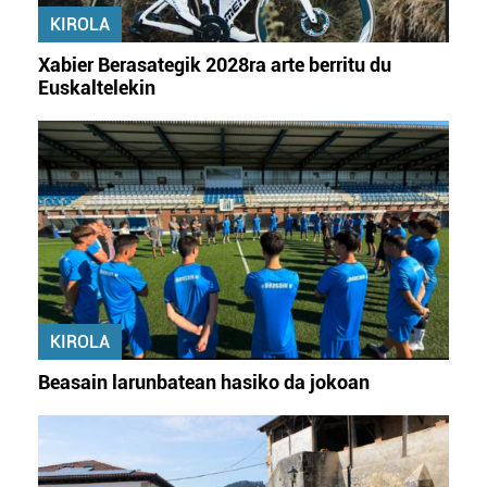
KIROLA
Xabier Berasategik 2028ra arte berritu du
Euskaltelekin
KIROLA
Beasain larunbatean hasiko da jokoan