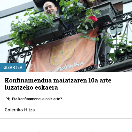
GIZARTEA
Konfinamendua maiatzaren 10a arte
luzatzeko eskaera
Eta konfinamendua noiz arte?
Goierriko Hitza