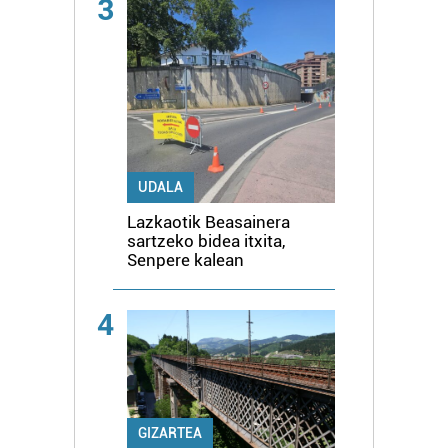
3
UDALA
Lazkaotik Beasainera
sartzeko bidea itxita,
Senpere kalean
4
GIZARTEA