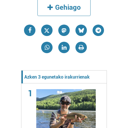
Gehiago
Azken 3 egunetako irakurrienak
1