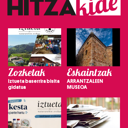
Zozketak
Eskaintzak
Iztueta baserrira bisita
ARRANTZALEEN
gidatua
MUSEOA