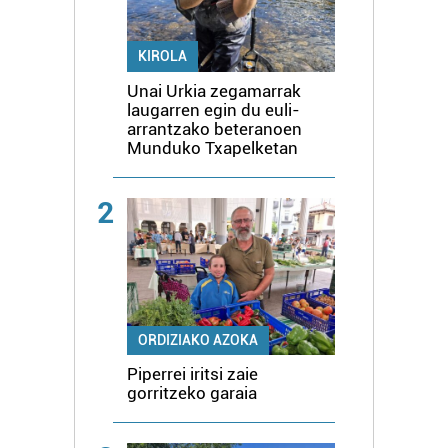
KIROLA
Unai Urkia zegamarrak
laugarren egin du euli-
arrantzako beteranoen
Munduko Txapelketan
2
ORDIZIAKO AZOKA
Piperrei iritsi zaie
gorritzeko garaia