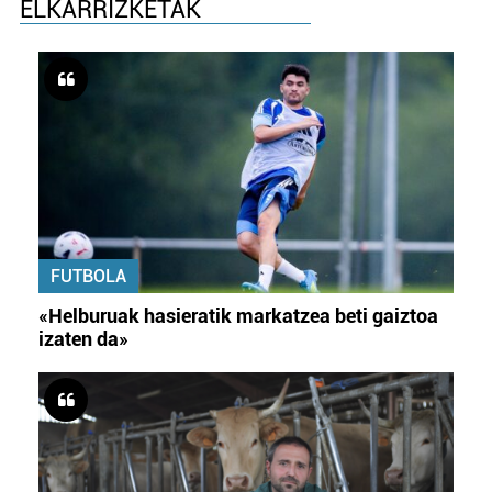
ELKARRIZKETAK
FUTBOLA
«Helburuak hasieratik markatzea beti gaiztoa
izaten da»