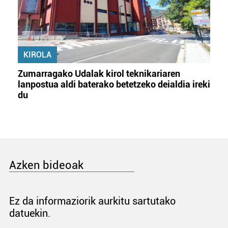
KIROLA
Zumarragako Udalak kirol teknikariaren
lanpostua aldi baterako betetzeko deialdia ireki
du
Azken bideoak
Ez da informaziorik aurkitu sartutako
datuekin.