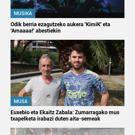
Bazkide batzuek ez dizute baimenik eskatzen, eta beren
MUSIKA
interes komertzial legitimoetan babesten dira. Ikusi gure
bazkideen zerrenda, beren ustez zein helburutarako
Odik berria ezagutzeko aukera 'KimiK' eta
duten interes legitimoa eta horren aurka nola egin
'Amaaaa!' abestiekin
dezakezun ikusteko.
Lortu zure datu pertsonalak prozesatzeko moduari
buruzko informazio gehiago eta ezarri zure lehentasunak
datuen atalean. Edozein unetan alda edo ken dezakezu
zure baimena Cookieen adierazpenean.
Webgune honek cookie propioak eta hirugarrenen cookie-
fitxategiak erabiltzen ditu. Zure esperientzia eta
zerbitzuak hobetzeko asmoz, cookie teknologiaz
MUSA
baliatzen gara. Ohar hau onartuz gero, teknologia hori
Euxebio eta Ekaitz Zabala: Zumarragako mus
erabiltzeko baimen esplizitua ematen diguzu.
Gehiago
txapelketa irabazi duten aita-semeak
irakurri