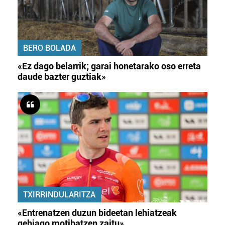
BERO BOLADA
«Ez dago belarrik; garai honetarako oso erreta
daude bazter guztiak»
TXIRRINDULARITZA
«Entrenatzen duzun bideetan lehiatzeak
gehiago motibatzen zaitu»