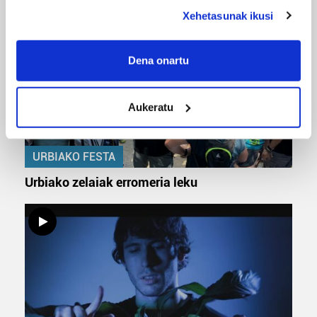
deklaraziotik edo Privacy triggerean klikatuz.
Xehetasunak ikusi
If you allow, we would also like to:
Collect information about your geographical
Dena onartu
location which can be accurate to within several
meters
Aukeratu
Identify your device by actively scanning it for
specific characteristics (fingerprinting)
Find out more about how your personal data is processed
URBIAKO FESTA
and set your preferences in the
details section
.
Urbiako zelaiak erromeria leku
Guk eta gure bazkideek zure datu pertsonalak
prozesatzen ditugu, zure IP zenbakia, besteak beste,
teknologia erabiliz, cookieak adibidez, iragarki eta eduki
pertsonalizatuak eskaintzeko, iragarkiak eta edukia
neurtzeko, jendeari buruzko informazioa biltzeko eta
produktuak garatzeko. Zure datuak nork eta zertarako
erabiltzen dituen hauta dezakezu.