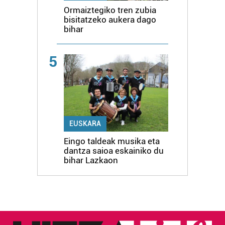
Ormaiztegiko tren zubia
bisitatzeko aukera dago
bihar
5
EUSKARA
Eingo taldeak musika eta
dantza saioa eskainiko du
bihar Lazkaon