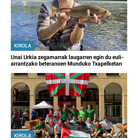
KIROLA
Unai Urkia zegamarrak laugarren egin du euli-
arrantzako beteranoen Munduko Txapelketan
KIROLA