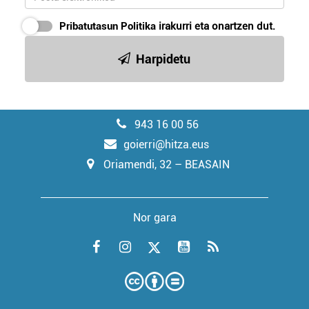
Pribatutasun Politika
irakurri eta onartzen dut.
Harpidetu
943 16 00 56
goierri@hitza.eus
Oriamendi, 32 – BEASAIN
Nor gara