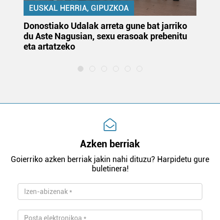
EUSKAL HERRIA, GIPUZKOA
Donostiako Udalak arreta gune bat jarriko
Ur
du Aste Nagusian, sexu erasoak prebenitu
es
eta artatzeko
lu
Azken berriak
Goierriko azken berriak jakin nahi dituzu? Harpidetu gure
buletinera!