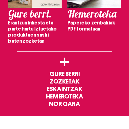
Gure berri.
Hemeroteka
Erantzun inkesta eta
Papereko zenbakiak
parte hartu Iztuetako
PDF formatuan
produktuen saski
baten zozketan
+
GURE BERRI
ZOZKETAK
ESKAINTZAK
HEMEROTEKA
NOR GARA