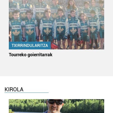
TXIRRINDULARITZA
Tourreko goierritarrak
KIROLA