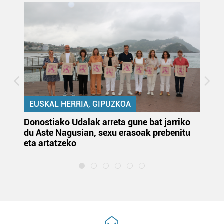
EUSKAL HERRIA, GIPUZKOA
Donostiako Udalak arreta gune bat jarriko
Ur
du Aste Nagusian, sexu erasoak prebenitu
es
eta artatzeko
lu