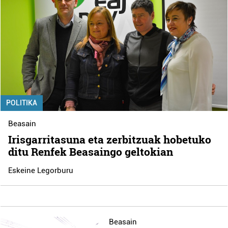
POLITIKA
Beasain
Irisgarritasuna eta zerbitzuak hobetuko
ditu Renfek Beasaingo geltokian
Eskeine Legorburu
Beasain