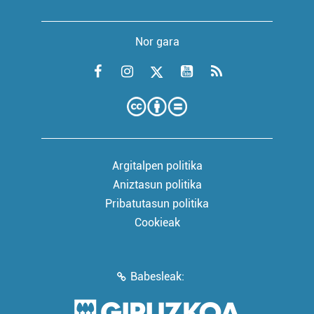
Nor gara
Argitalpen politika
Aniztasun politika
Pribatutasun politika
Cookieak
Babesleak: