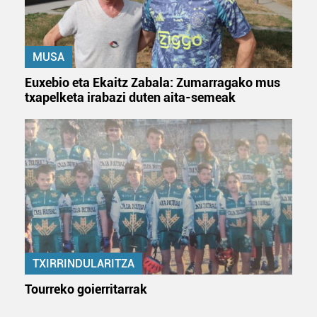
MUSA
Euxebio eta Ekaitz Zabala: Zumarragako mus
txapelketa irabazi duten aita-semeak
TXIRRINDULARITZA
Tourreko goierritarrak