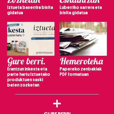
Iztueta baserrira bisita
Luberriko sarrera eta
gidatua
bisita gidatua
Gure berri.
Hemeroteka
Erantzun inkesta eta
Papereko zenbakiak
parte hartu Iztuetako
PDF formatuan
produktuen saski
baten zozketan
+