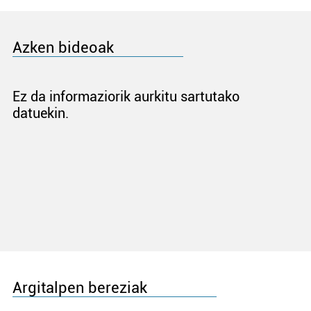
Azken bideoak
Ez da informaziorik aurkitu sartutako
datuekin.
Argitalpen bereziak