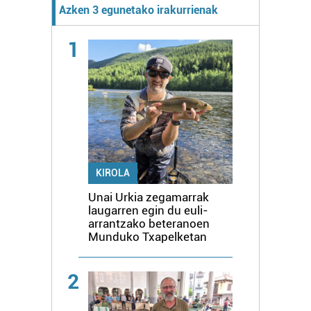
Azken 3 egunetako irakurrienak
1
KIROLA
Unai Urkia zegamarrak
laugarren egin du euli-
arrantzako beteranoen
Munduko Txapelketan
2