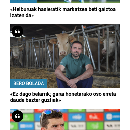
«Helburuak hasieratik markatzea beti gaiztoa
izaten da»
BERO BOLADA
«Ez dago belarrik; garai honetarako oso erreta
daude bazter guztiak»