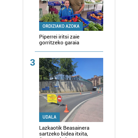
ORDIZIAKO AZOKA
Piperrei iritsi zaie
gorritzeko garaia
3
UDALA
Lazkaotik Beasainera
sartzeko bidea itxita,