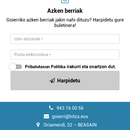
Azken berriak
Goierriko azken berriak jakin nahi dituzu? Harpidetu gure
buletinera!
Pribatutasun Politika
irakurri eta onartzen dut.
Harpidetu
943 16 00 56
goierri@hitza.eus
Oriamendi, 32 – BEASAIN