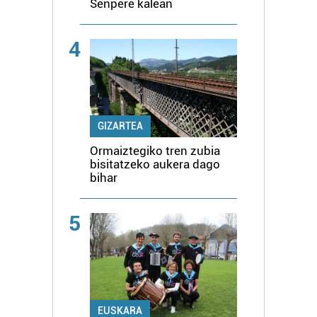
Senpere kalean
4
GIZARTEA
Ormaiztegiko tren zubia
bisitatzeko aukera dago
bihar
5
EUSKARA