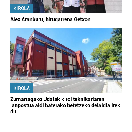
KIROLA
Alex Aranburu, hirugarrena Getxon
KIROLA
Zumarragako Udalak kirol teknikariaren
lanpostua aldi baterako betetzeko deialdia ireki
du