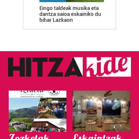
Eingo taldeak musika eta
dantza saioa eskainiko du
bihar Lazkaon
Zozketak
Eskaintzak