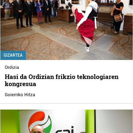
GIZARTEA
Ordizia
Hasi da Ordizian frikzio teknologiaren
kongresua
Goierriko Hitza