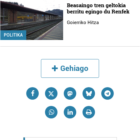
Beasaingo tren geltokia
berritu egingo du Renfek
Goierriko Hitza
POLITIKA
Gehiago