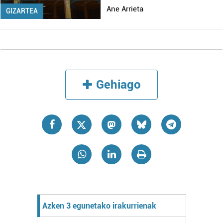
Ane Arrieta
GIZARTEA
Gehiago
Azken 3 egunetako irakurrienak