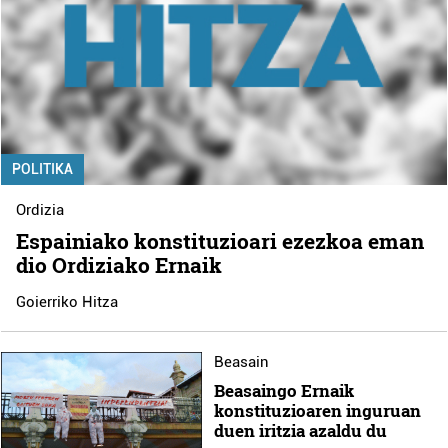
POLITIKA
Ordizia
Espainiako konstituzioari ezezkoa eman
dio Ordiziako Ernaik
Goierriko Hitza
Beasain
Beasaingo Ernaik
konstituzioaren inguruan
duen iritzia azaldu du