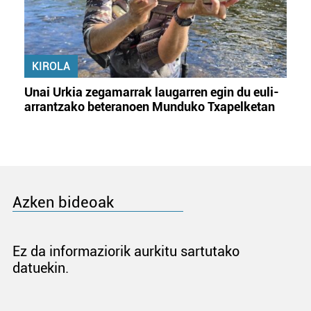
KIROLA
Unai Urkia zegamarrak laugarren egin du euli-
arrantzako beteranoen Munduko Txapelketan
Azken bideoak
Ez da informaziorik aurkitu sartutako
datuekin.