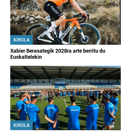
KIROLA
Xabier Berasategik 2028ra arte berritu du
Euskaltelekin
KIROLA