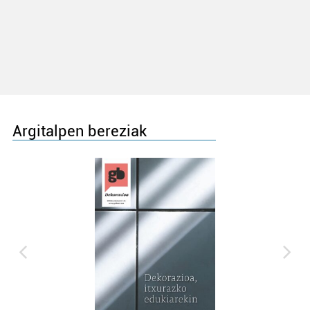
Argitalpen bereziak