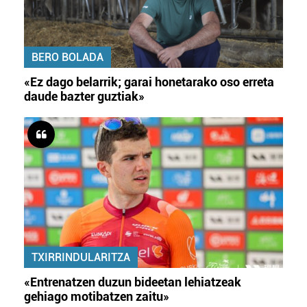
BERO BOLADA
«Ez dago belarrik; garai honetarako oso erreta
daude bazter guztiak»
TXIRRINDULARITZA
«Entrenatzen duzun bideetan lehiatzeak
gehiago motibatzen zaitu»