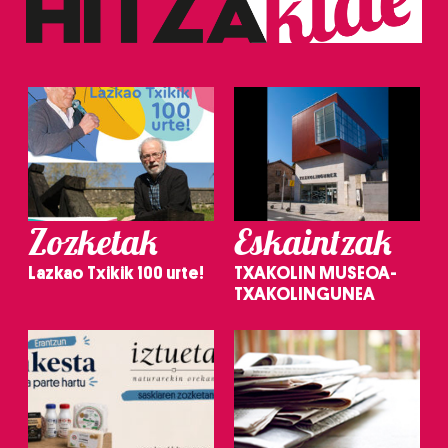
Zozketak
Eskaintzak
Lazkao Txikik 100 urte!
TXAKOLIN MUSEOA-
TXAKOLINGUNEA