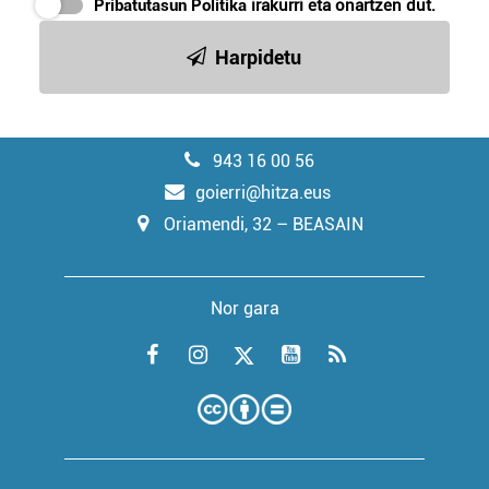
Pribatutasun Politika
irakurri eta onartzen dut.
Harpidetu
943 16 00 56
goierri@hitza.eus
Oriamendi, 32 – BEASAIN
Nor gara