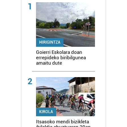
1
HIRIGINTZA
Goierri Eskolara doan
errepideko biribilgunea
amaitu dute
2
KIROLA
Itsasoko mendi bizikleta