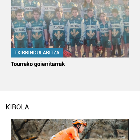
TXIRRINDULARITZA
Tourreko goierritarrak
KIROLA