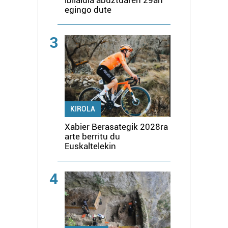
ibilaldia abuztuaren 29an
egingo dute
3
KIROLA
Xabier Berasategik 2028ra
arte berritu du
Euskaltelekin
4