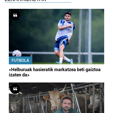
FUTBOLA
«Helburuak hasieratik markatzea beti gaiztoa
izaten da»