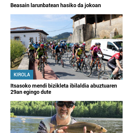
Beasain larunbatean hasiko da jokoan
KIROLA
Itsasoko mendi bizikleta ibilaldia abuztuaren
29an egingo dute