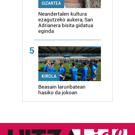
GIZARTEA
Neandertalen kultura
ezagutzeko aukera, San
Adrianera bisita gidatua
eginda
5
KIROLA
Beasain larunbatean
hasiko da jokoan