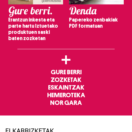
Gure berri.
Denda
Erantzun inkesta eta
Papereko zenbakiak
parte hartu Iztuetako
PDF formatuan
produktuen saski
baten zozketan
+
GURE BERRI
ZOZKETAK
ESKAINTZAK
HEMEROTEKA
NOR GARA
ELKARRIZKETAK