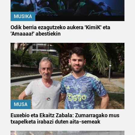
MUSIKA
Odik berria ezagutzeko aukera 'KimiK' eta
'Amaaaa!' abestiekin
MUSA
Euxebio eta Ekaitz Zabala: Zumarragako mus
txapelketa irabazi duten aita-semeak