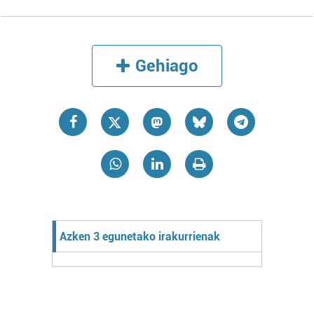
Gehiago
Azken 3 egunetako irakurrienak