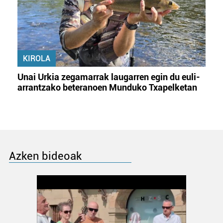
KIROLA
Unai Urkia zegamarrak laugarren egin du euli-
arrantzako beteranoen Munduko Txapelketan
Azken bideoak