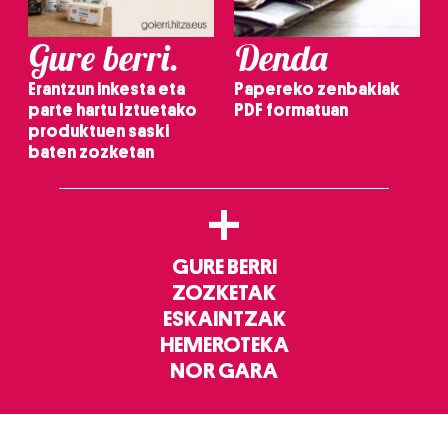
Gure berri.
Denda
Erantzun inkesta eta
Papereko zenbakiak
parte hartu Iztuetako
PDF formatuan
produktuen saski
baten zozketan
+
GURE BERRI
ZOZKETAK
ESKAINTZAK
HEMEROTEKA
NOR GARA