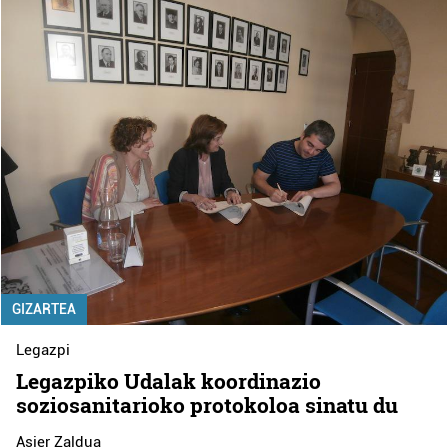
GIZARTEA
Legazpi
Legazpiko Udalak koordinazio
soziosanitarioko protokoloa sinatu du
Asier Zaldua