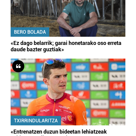
BERO BOLADA
«Ez dago belarrik; garai honetarako oso erreta
daude bazter guztiak»
TXIRRINDULARITZA
«Entrenatzen duzun bideetan lehiatzeak