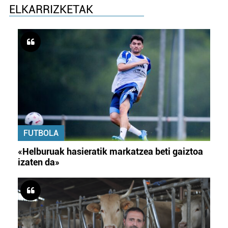
ELKARRIZKETAK
FUTBOLA
«Helburuak hasieratik markatzea beti gaiztoa
izaten da»