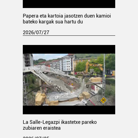
Papera eta kartoia jasotzen duen kamioi
bateko kargak sua hartu du
2026/07/27
La Salle-Legazpi ikastetxe pareko
zubiaren eraistea