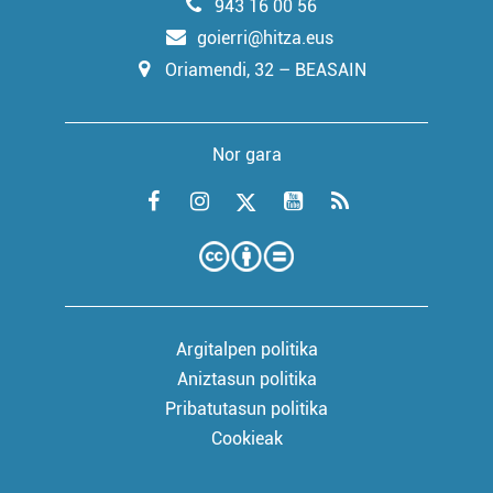
943 16 00 56
goierri@hitza.eus
Oriamendi, 32 – BEASAIN
Nor gara
Argitalpen politika
Aniztasun politika
Pribatutasun politika
Cookieak