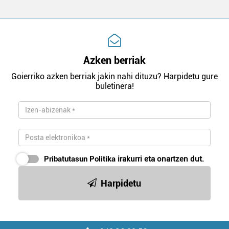
Azken berriak
Goierriko azken berriak jakin nahi dituzu? Harpidetu gure
buletinera!
Pribatutasun Politika
irakurri eta onartzen dut.
Harpidetu