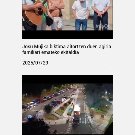
Josu Mujika biktima aitortzen duen agiria
familiari emateko ekitaldia
2026/07/29