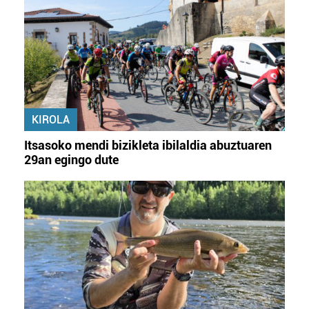
KIROLA
Itsasoko mendi bizikleta ibilaldia abuztuaren
29an egingo dute