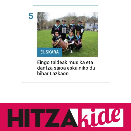
5
EUSKARA
Eingo taldeak musika eta
dantza saioa eskainiko du
bihar Lazkaon