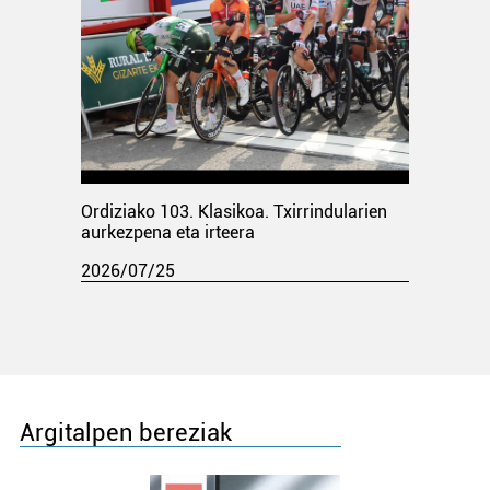
Ordiziako 103. Klasikoa. Txirrindularien
aurkezpena eta irteera
2026/07/25
Argitalpen bereziak