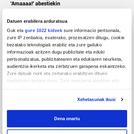
'Amaaaa!' abestiekin
Datuen erabilera arduratsua
Guk eta
gure 1022 kideek
sure informacio pertsonala,
zure IP zenbakia, esaterako, prozesatzen ditugu, cookie
bezalako teknologiak erabiliz eta zure gailuko
informazioak azitzen dugu publizitate eta eduki
pertsonalizatua, publizitatearen eta edukiaren neurketa,
audientzia-ikerketa eta zerbitzuen garapena eskaintzeko.
Zure datuak nork eta zertarako erabiltzen dituen
MUSA
hautatzeko aukera duzu. Zure onespena aldatzen edo
Euxebio eta Ekaitz Zabala: Zumarragako mus
deuseztatzen ahal duzu edozein momentutan, Cookie
txapelketa irabazi duten aita-semeak
deklaraziotik edo Privacy triggerean klikatuz.
Xehetasunak ikusi
If you allow, we would also like to:
Collect information about your geographical
Dena onartu
location which can be accurate to within several
meters