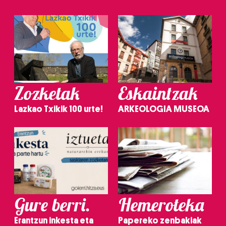
Zozketak
Eskaintzak
Lazkao Txikik 100 urte!
ARKEOLOGIA MUSEOA
Gure berri.
Hemeroteka
Erantzun inkesta eta
Papereko zenbakiak