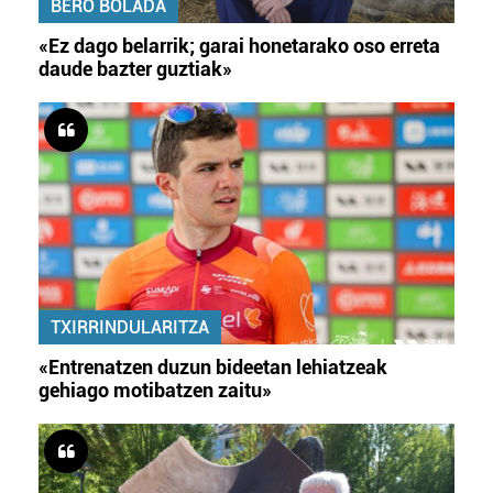
BERO BOLADA
«Ez dago belarrik; garai honetarako oso erreta
daude bazter guztiak»
TXIRRINDULARITZA
«Entrenatzen duzun bideetan lehiatzeak
gehiago motibatzen zaitu»