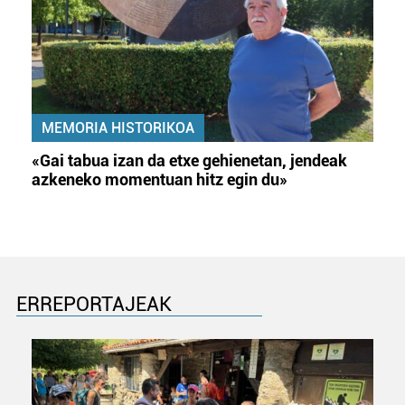
MEMORIA HISTORIKOA
«Gai tabua izan da etxe gehienetan, jendeak
azkeneko momentuan hitz egin du»
ERREPORTAJEAK