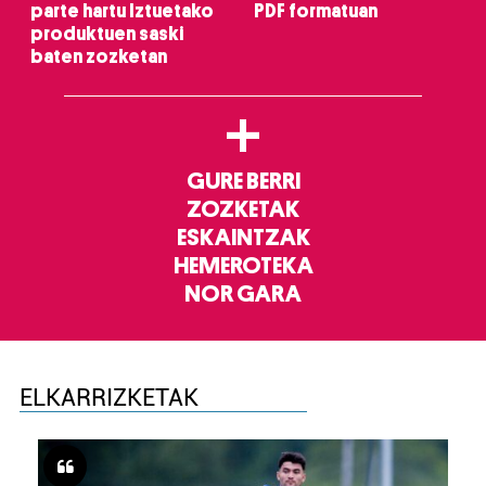
parte hartu Iztuetako
PDF formatuan
produktuen saski
baten zozketan
+
GURE BERRI
ZOZKETAK
ESKAINTZAK
HEMEROTEKA
NOR GARA
ELKARRIZKETAK