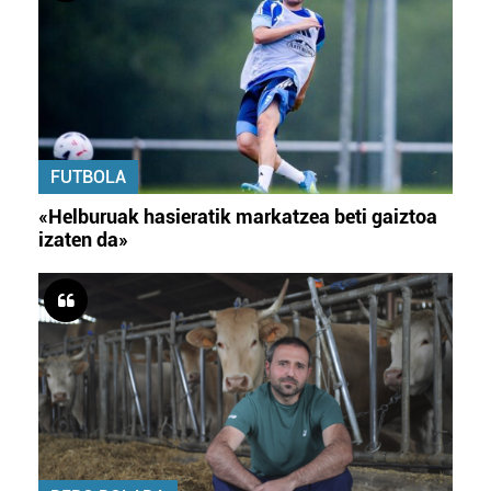
FUTBOLA
«Helburuak hasieratik markatzea beti gaiztoa
izaten da»