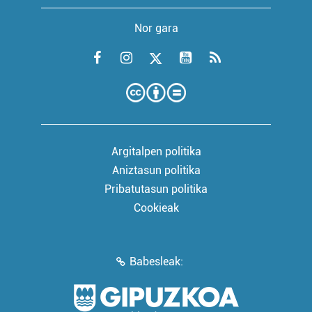
Nor gara
Argitalpen politika
Aniztasun politika
Pribatutasun politika
Cookieak
Babesleak: