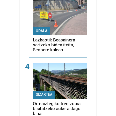
UDALA
Lazkaotik Beasainera
sartzeko bidea itxita,
Senpere kalean
4
GIZARTEA
Ormaiztegiko tren zubia
bisitatzeko aukera dago
bihar