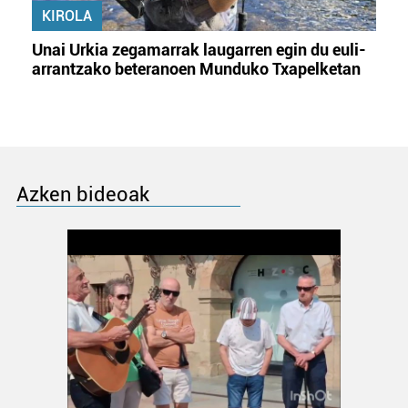
KIROLA
Unai Urkia zegamarrak laugarren egin du euli-
arrantzako beteranoen Munduko Txapelketan
Azken bideoak