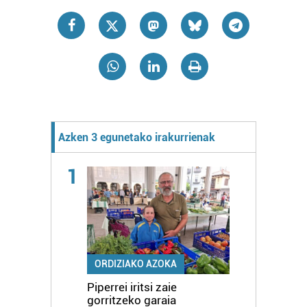
Azken 3 egunetako irakurrienak
1
ORDIZIAKO AZOKA
Piperrei iritsi zaie
gorritzeko garaia