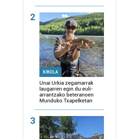
2
KIROLA
Unai Urkia zegamarrak
laugarren egin du euli-
arrantzako beteranoen
Munduko Txapelketan
3