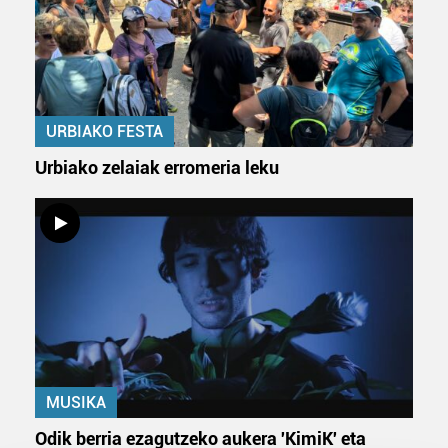
URBIAKO FESTA
Urbiako zelaiak erromeria leku
MUSIKA
Odik berria ezagutzeko aukera 'KimiK' eta