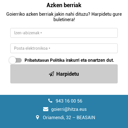
Azken berriak
Goierriko azken berriak jakin nahi dituzu? Harpidetu gure
buletinera!
Pribatutasun Politika
irakurri eta onartzen dut.
Harpidetu
943 16 00 56
goierri@hitza.eus
Oriamendi, 32 – BEASAIN