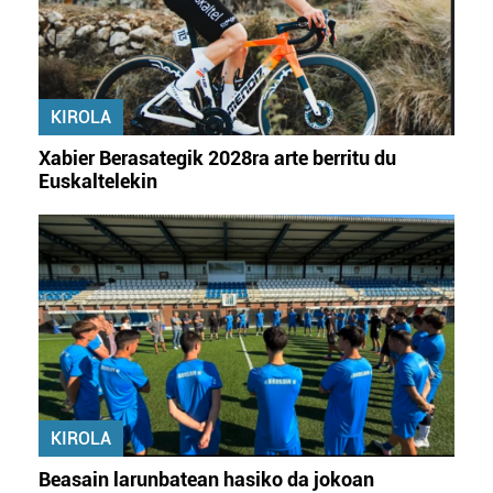
baliatzen gara. Ohar hau onartuz gero, teknologia hori
erabiltzeko baimen esplizitua ematen diguzu.
Gehiago
irakurri
KIROLA
Xabier Berasategik 2028ra arte berritu du
Euskaltelekin
KIROLA
Beasain larunbatean hasiko da jokoan