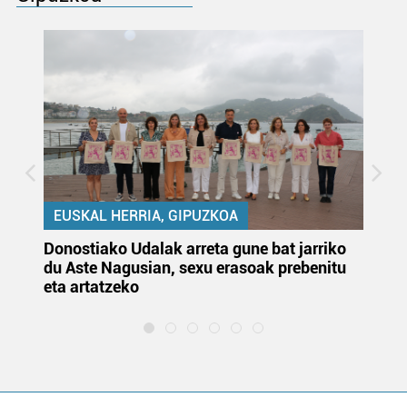
EUSKAL HERRIA, GIPUZKOA
Donostiako Udalak arreta gune bat jarriko
Ur
du Aste Nagusian, sexu erasoak prebenitu
es
eta artatzeko
lu