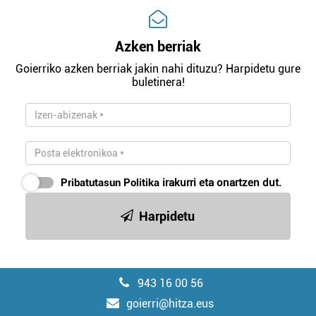
Azken berriak
Goierriko azken berriak jakin nahi dituzu? Harpidetu gure
buletinera!
Pribatutasun Politika
irakurri eta onartzen dut.
Harpidetu
943 16 00 56
goierri@hitza.eus