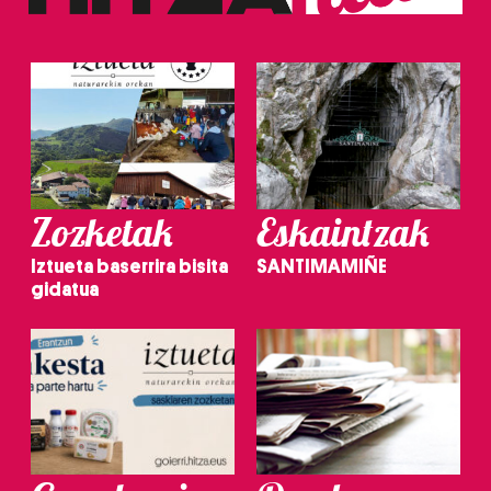
Zozketak
Eskaintzak
Iztueta baserrira bisita
SANTIMAMIÑE
gidatua