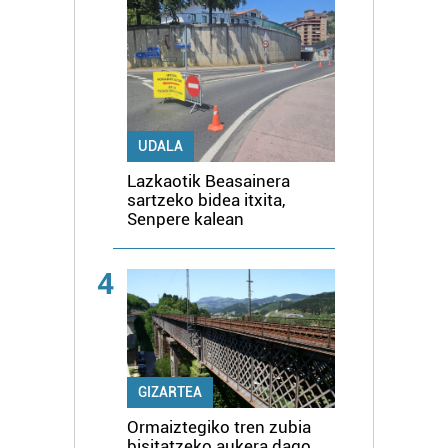
UDALA
Lazkaotik Beasainera
sartzeko bidea itxita,
Senpere kalean
4
GIZARTEA
Ormaiztegiko tren zubia
bisitatzeko aukera dago