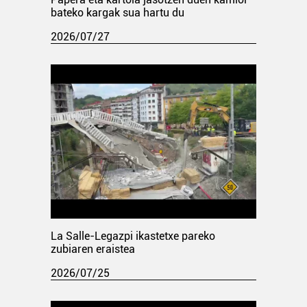
bateko kargak sua hartu du
2026/07/27
La Salle-Legazpi ikastetxe pareko
zubiaren eraistea
2026/07/25