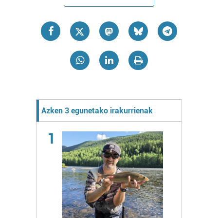
Azken 3 egunetako irakurrienak
1