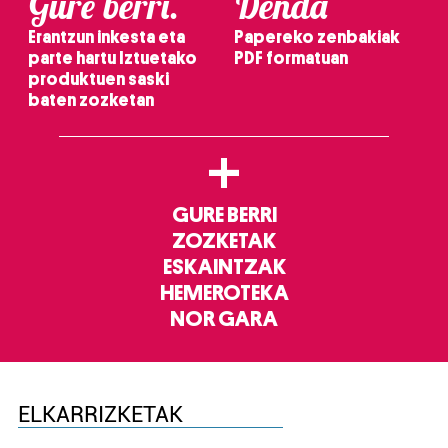
Gure berri.
Denda
Erantzun inkesta eta
Papereko zenbakiak
parte hartu Iztuetako
PDF formatuan
produktuen saski
baten zozketan
+
GURE BERRI
ZOZKETAK
ESKAINTZAK
HEMEROTEKA
NOR GARA
ELKARRIZKETAK