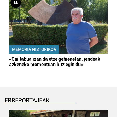
MEMORIA HISTORIKOA
«Gai tabua izan da etxe gehienetan, jendeak
azkeneko momentuan hitz egin du»
ERREPORTAJEAK