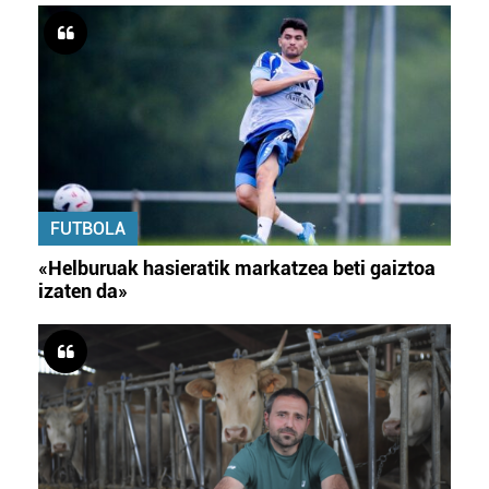
FUTBOLA
«Helburuak hasieratik markatzea beti gaiztoa
izaten da»