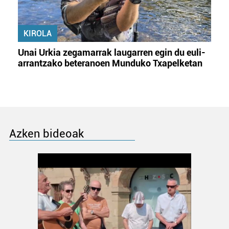
KIROLA
Unai Urkia zegamarrak laugarren egin du euli-
arrantzako beteranoen Munduko Txapelketan
Azken bideoak