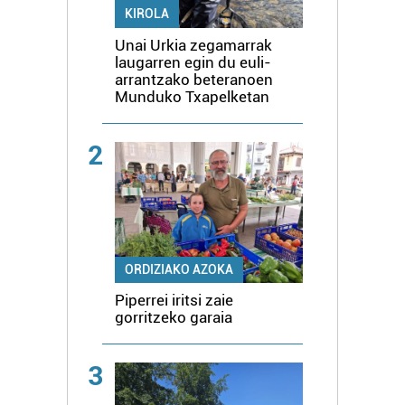
KIROLA
Unai Urkia zegamarrak
laugarren egin du euli-
arrantzako beteranoen
Munduko Txapelketan
2
ORDIZIAKO AZOKA
Piperrei iritsi zaie
gorritzeko garaia
3