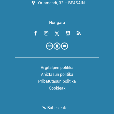
Oriamendi, 32 – BEASAIN
Nor gara
Argitalpen politika
Aniztasun politika
Pribatutasun politika
Cookieak
Babesleak: