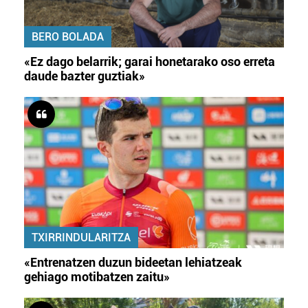
BERO BOLADA
«Ez dago belarrik; garai honetarako oso erreta
daude bazter guztiak»
TXIRRINDULARITZA
«Entrenatzen duzun bideetan lehiatzeak
gehiago motibatzen zaitu»