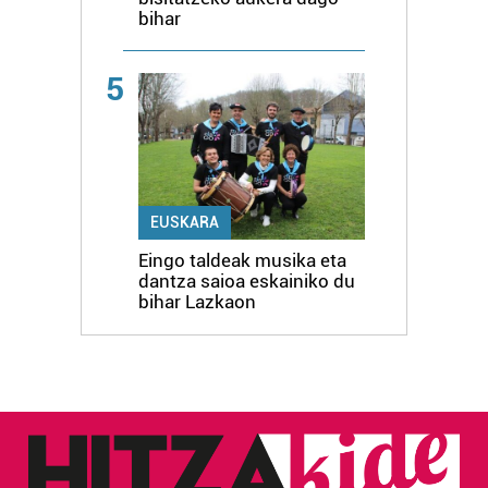
bihar
5
EUSKARA
Eingo taldeak musika eta
dantza saioa eskainiko du
bihar Lazkaon