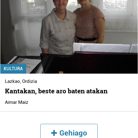
KULTURA
Lazkao
,
Ordizia
Kantakan, beste aro baten atakan
Aimar Maiz
Gehiago