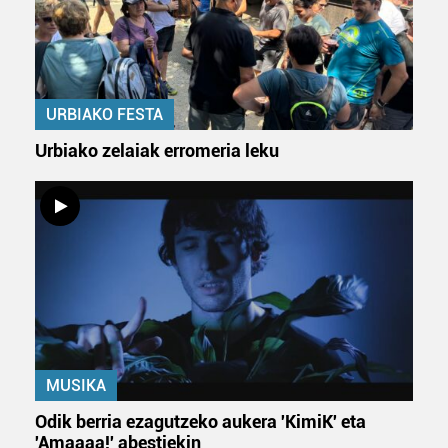
URBIAKO FESTA
Urbiako zelaiak erromeria leku
MUSIKA
Odik berria ezagutzeko aukera 'KimiK' eta
'Amaaaa!' abestiekin