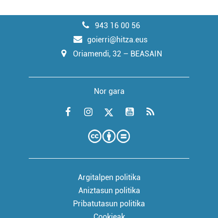
943 16 00 56
goierri@hitza.eus
Oriamendi, 32 – BEASAIN
Nor gara
Argitalpen politika
Aniztasun politika
Pribatutasun politika
Cookieak