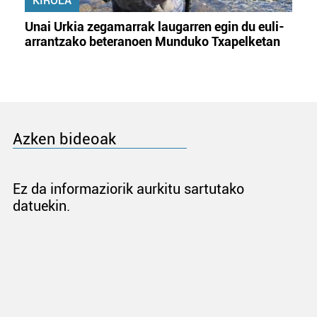
KIROLA
Unai Urkia zegamarrak laugarren egin du euli-
arrantzako beteranoen Munduko Txapelketan
Azken bideoak
Ez da informaziorik aurkitu sartutako
datuekin.