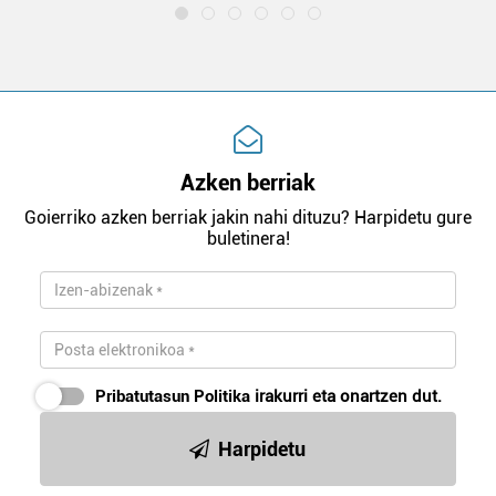
Azken berriak
Goierriko azken berriak jakin nahi dituzu? Harpidetu gure
buletinera!
Pribatutasun Politika
irakurri eta onartzen dut.
Harpidetu