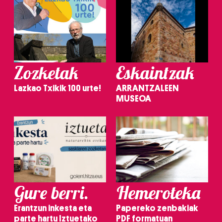
Zozketak
Eskaintzak
Lazkao Txikik 100 urte!
ARRANTZALEEN
MUSEOA
Gure berri.
Hemeroteka
Erantzun inkesta eta
Papereko zenbakiak
parte hartu Iztuetako
PDF formatuan