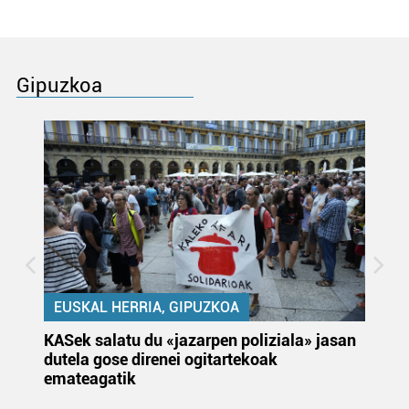
Gipuzkoa
EUSKAL HERRIA, GIPUZKOA
KASek salatu du «jazarpen poliziala» jasan
Pa
dutela gose direnei ogitartekoak
da
emateagatik
«s