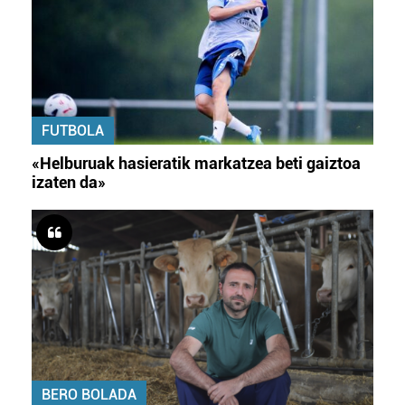
FUTBOLA
«Helburuak hasieratik markatzea beti gaiztoa
izaten da»
BERO BOLADA