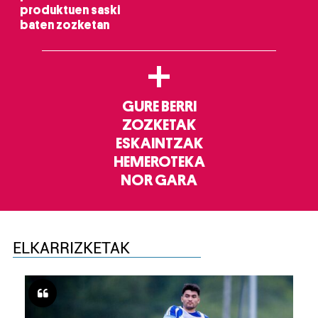
produktuen saski
baten zozketan
+
GURE BERRI
ZOZKETAK
ESKAINTZAK
HEMEROTEKA
NOR GARA
ELKARRIZKETAK