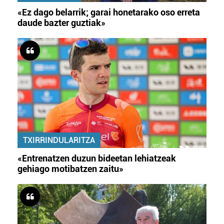
«Ez dago belarrik; garai honetarako oso erreta
daude bazter guztiak»
TXIRRINDULARITZA
«Entrenatzen duzun bideetan lehiatzeak
gehiago motibatzen zaitu»