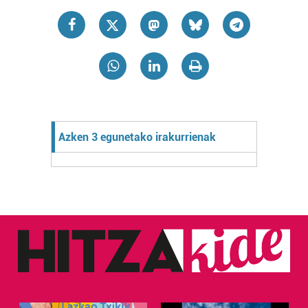
Azken 3 egunetako irakurrienak