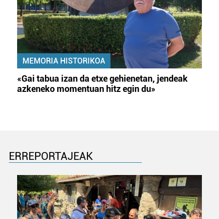
MEMORIA HISTORIKOA
«Gai tabua izan da etxe gehienetan, jendeak
azkeneko momentuan hitz egin du»
ERREPORTAJEAK