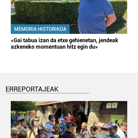
MEMORIA HISTORIKOA
«Gai tabua izan da etxe gehienetan, jendeak
azkeneko momentuan hitz egin du»
ERREPORTAJEAK