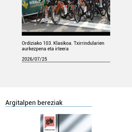
Ordiziako 103. Klasikoa. Txirrindularien
aurkezpena eta irteera
2026/07/25
Argitalpen bereziak