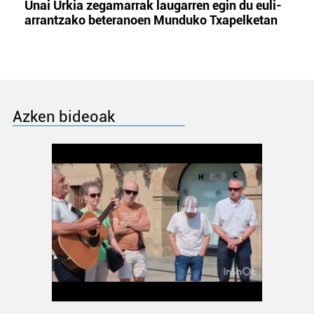
Unai Urkia zegamarrak laugarren egin du euli-
arrantzako beteranoen Munduko Txapelketan
Azken bideoak