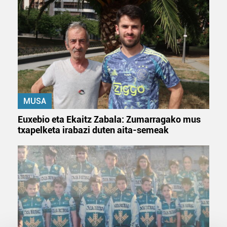
MUSA
Euxebio eta Ekaitz Zabala: Zumarragako mus
txapelketa irabazi duten aita-semeak