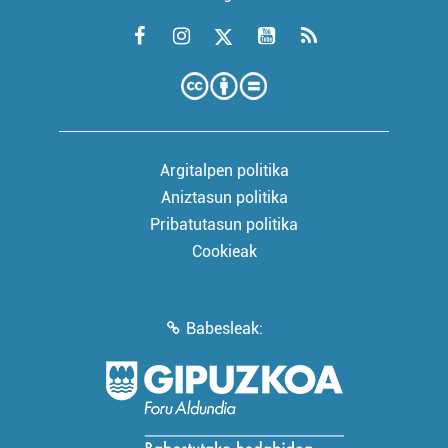
Argitalpen politika
Aniztasun politika
Pribatutasun politika
Cookieak
Babesleak: