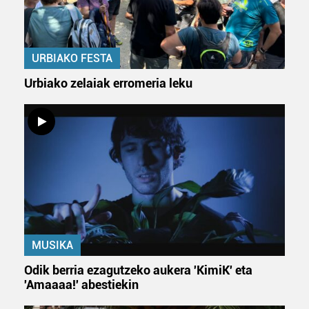
URBIAKO FESTA
Urbiako zelaiak erromeria leku
MUSIKA
Odik berria ezagutzeko aukera 'KimiK' eta
'Amaaaa!' abestiekin