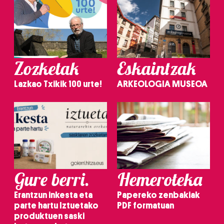
Zozketak
Eskaintzak
Lazkao Txikik 100 urte!
ARKEOLOGIA MUSEOA
Gure berri.
Hemeroteka
Erantzun inkesta eta
Papereko zenbakiak
parte hartu Iztuetako
PDF formatuan
produktuen saski