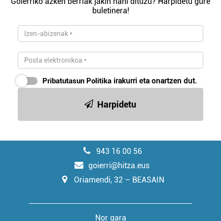
Goierriko azken berriak jakin nahi dituzu? Harpidetu gure
buletinera!
Pribatutasun Politika
irakurri eta onartzen dut.
Harpidetu
943 16 00 56
goierri@hitza.eus
Oriamendi, 32 – BEASAIN
Nor gara