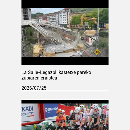
La Salle-Legazpi ikastetxe pareko
zubiaren eraistea
2026/07/25