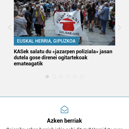
EUSKAL HERRIA, GIPUZKOA
KASek salatu du «jazarpen poliziala» jasan
Pa
dutela gose direnei ogitartekoak
da
emateagatik
«s
Azken berriak