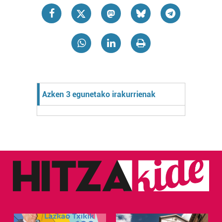
Azken 3 egunetako irakurrienak