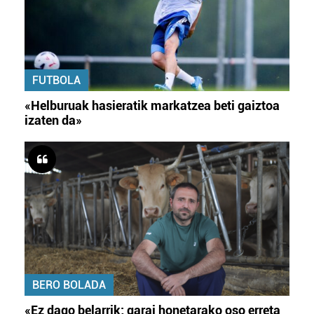
FUTBOLA
«Helburuak hasieratik markatzea beti gaiztoa
izaten da»
BERO BOLADA
«Ez dago belarrik; garai honetarako oso erreta