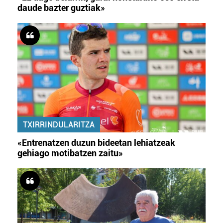
daude bazter guztiak»
TXIRRINDULARITZA
«Entrenatzen duzun bideetan lehiatzeak
gehiago motibatzen zaitu»