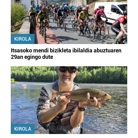
Lortu zure datu pertsonalak prozesatzeko moduari
buruzko informazio gehiago eta ezarri zure lehentasunak
datuen atalean. Edozein unetan alda edo ken dezakezu
zure baimena Cookieen adierazpenean.
KIROLA
Webgune honek cookie propioak eta hirugarrenen cookie-
fitxategiak erabiltzen ditu. Zure esperientzia eta
Itsasoko mendi bizikleta ibilaldia abuztuaren
zerbitzuak hobetzeko asmoz, cookie teknologiaz
29an egingo dute
baliatzen gara. Ohar hau onartuz gero, teknologia hori
erabiltzeko baimen esplizitua ematen diguzu.
Gehiago
irakurri
KIROLA