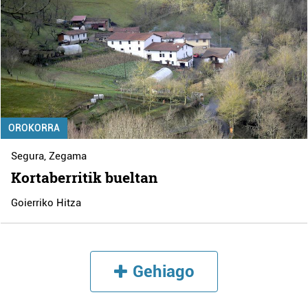
OROKORRA
Segura
,
Zegama
Kortaberritik bueltan
Goierriko Hitza
Gehiago