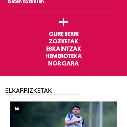
baten zozketan
+
GURE BERRI
ZOZKETAK
ESKAINTZAK
HEMEROTEKA
NOR GARA
ELKARRIZKETAK