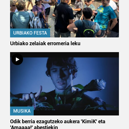
URBIAKO FESTA
Urbiako zelaiak erromeria leku
MUSIKA
Odik berria ezagutzeko aukera 'KimiK' eta
'Amaaaa!' abestiekin