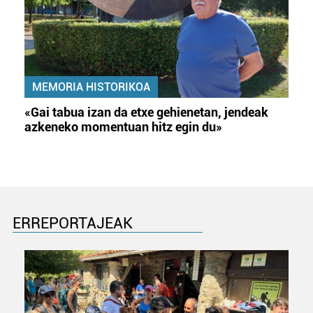
MEMORIA HISTORIKOA
«Gai tabua izan da etxe gehienetan, jendeak
azkeneko momentuan hitz egin du»
ERREPORTAJEAK