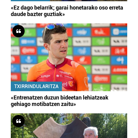
«Ez dago belarrik; garai honetarako oso erreta
daude bazter guztiak»
TXIRRINDULARITZA
«Entrenatzen duzun bideetan lehiatzeak
gehiago motibatzen zaitu»