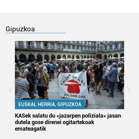
Gipuzkoa
EUSKAL HERRIA, GIPUZKOA
KASek salatu du «jazarpen poliziala» jasan
Pa
dutela gose direnei ogitartekoak
da
emateagatik
«s