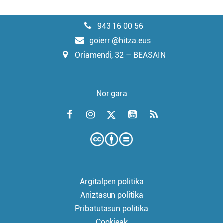
943 16 00 56
goierri@hitza.eus
Oriamendi, 32 – BEASAIN
Nor gara
Argitalpen politika
Aniztasun politika
Pribatutasun politika
Cookieak