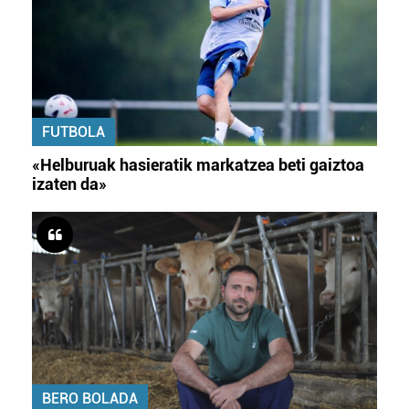
FUTBOLA
«Helburuak hasieratik markatzea beti gaiztoa
izaten da»
BERO BOLADA