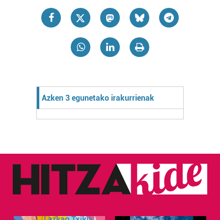
Azken 3 egunetako irakurrienak