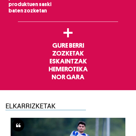
produktuen saski
baten zozketan
+
GURE BERRI
ZOZKETAK
ESKAINTZAK
HEMEROTEKA
NOR GARA
ELKARRIZKETAK