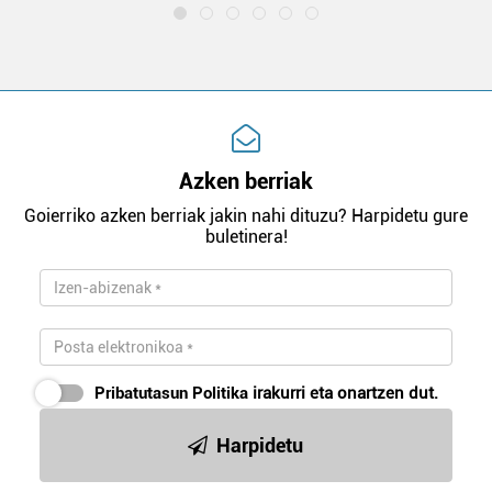
Azken berriak
Goierriko azken berriak jakin nahi dituzu? Harpidetu gure
buletinera!
Pribatutasun Politika
irakurri eta onartzen dut.
Harpidetu