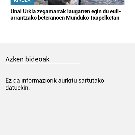
KIROLA
Unai Urkia zegamarrak laugarren egin du euli-
arrantzako beteranoen Munduko Txapelketan
Azken bideoak
Ez da informaziorik aurkitu sartutako
datuekin.