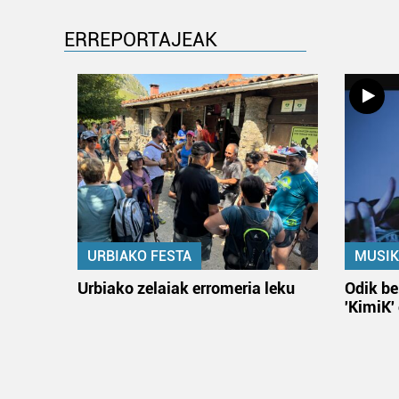
ERREPORTAJEAK
URBIAKO FESTA
MUSIK
Urbiako zelaiak erromeria leku
Odik be
'KimiK'