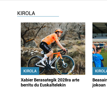
KIROLA
KIROLA
KIROL
Xabier Berasategik 2028ra arte
Beasain
berritu du Euskaltelekin
jokoan