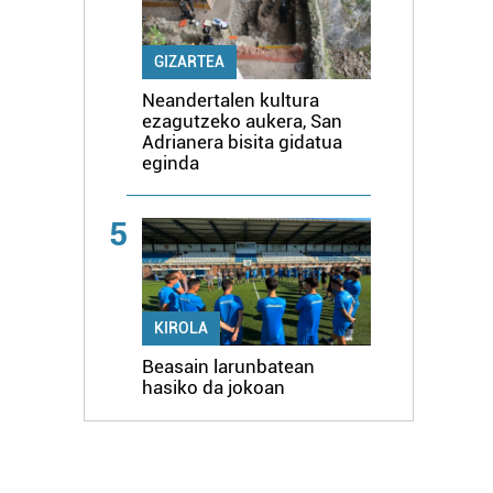
GIZARTEA
Neandertalen kultura
ezagutzeko aukera, San
Adrianera bisita gidatua
eginda
5
KIROLA
Beasain larunbatean
hasiko da jokoan