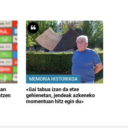
MEMORIA HISTORIKOA
tan
«Gai tabua izan da etxe
atzen
gehienetan, jendeak azkeneko
momentuan hitz egin du»