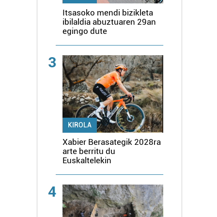
Itsasoko mendi bizikleta
ibilaldia abuztuaren 29an
egingo dute
3
KIROLA
Xabier Berasategik 2028ra
arte berritu du
Euskaltelekin
4