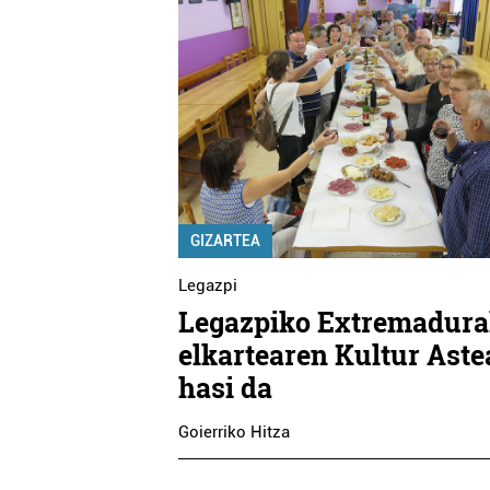
GIZARTEA
Legazpi
Legazpiko Extremadur
elkartearen Kultur Aste
hasi da
Goierriko Hitza