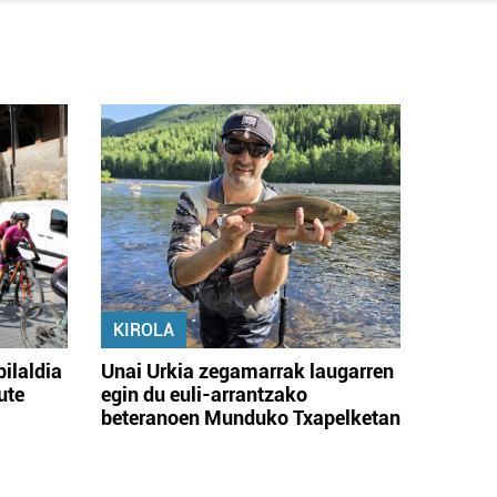
KIROLA
bilaldia
Unai Urkia zegamarrak laugarren
ute
egin du euli-arrantzako
beteranoen Munduko Txapelketan