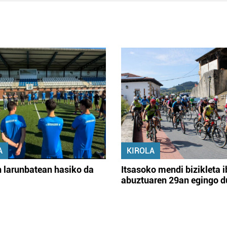
A
KIROLA
 larunbatean hasiko da
Itsasoko mendi bizikleta i
abuztuaren 29an egingo d