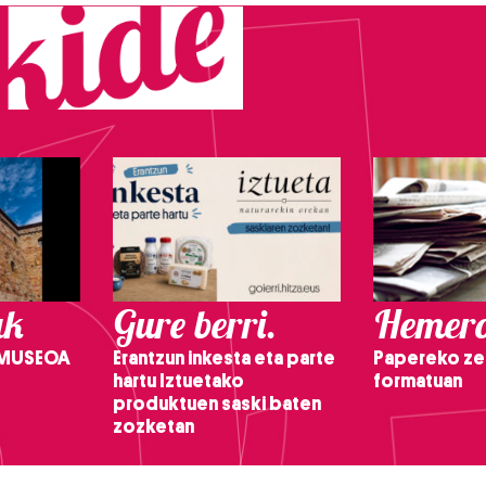
ak
Gure berri.
Hemero
 MUSEOA
Erantzun inkesta eta parte
Papereko ze
hartu Iztuetako
formatuan
produktuen saski baten
zozketan