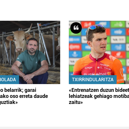
BOLADA
TXIRRINDULARITZA
o belarrik; garai
«Entrenatzen duzun bidee
ako oso erreta daude
lehiatzeak gehiago motib
guztiak»
zaitu»