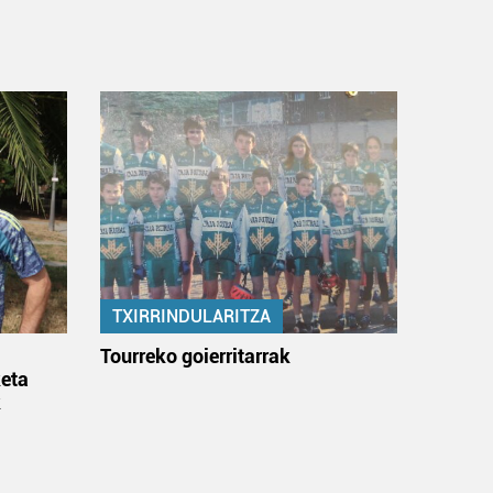
TXIRRINDULARITZA
:
Tourreko goierritarrak
eta
k