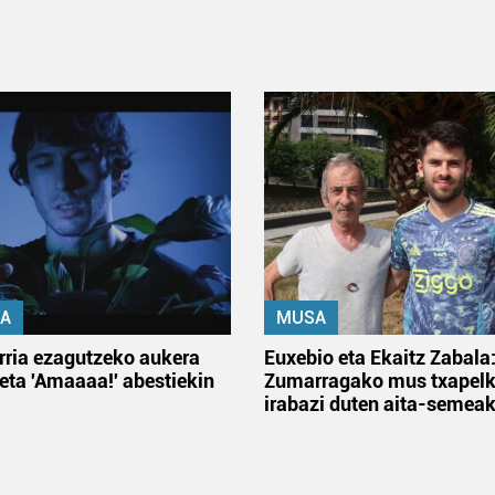
A
MUSA
rria ezagutzeko aukera
Euxebio eta Ekaitz Zabala
 eta 'Amaaaa!' abestiekin
Zumarragako mus txapelk
irabazi duten aita-semea