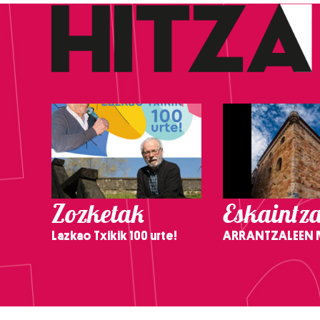
Zozketak
Eskaintz
Lazkao Txikik 100 urte!
ARRANTZALEEN