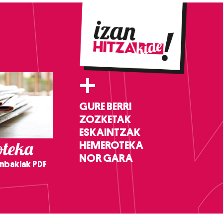
+
GURE BERRI
ZOZKETAK
ESKAINTZAK
teka
HEMEROTEKA
NOR GARA
nbakiak PDF