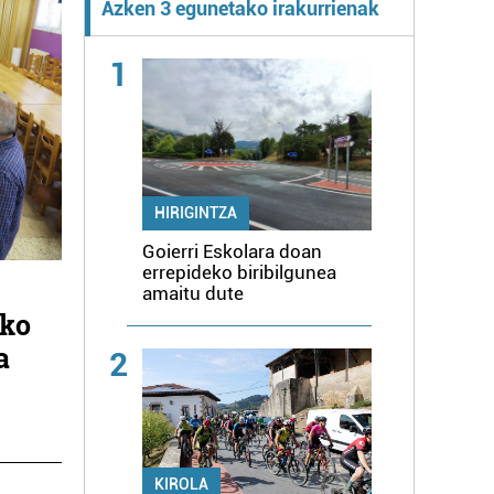
Azken 3 egunetako irakurrienak
1
HIRIGINTZA
Goierri Eskolara doan
errepideko biribilgunea
amaitu dute
ako
a
2
KIROLA