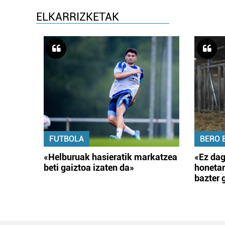
ELKARRIZKETAK
FUTBOLA
BERO 
«Helburuak hasieratik markatzea
«Ez dag
beti gaiztoa izaten da»
honetar
bazter 