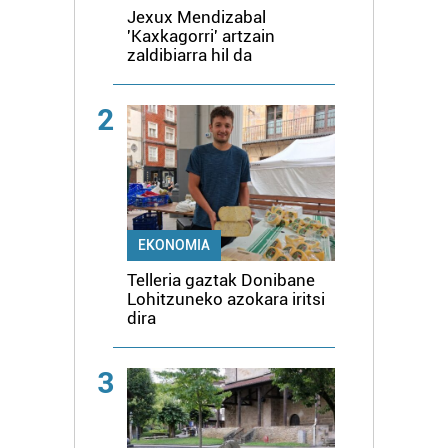
Jexux Mendizabal
'Kaxkagorri' artzain
zaldibiarra hil da
2
EKONOMIA
Telleria gaztak Donibane
Lohitzuneko azokara iritsi
dira
3