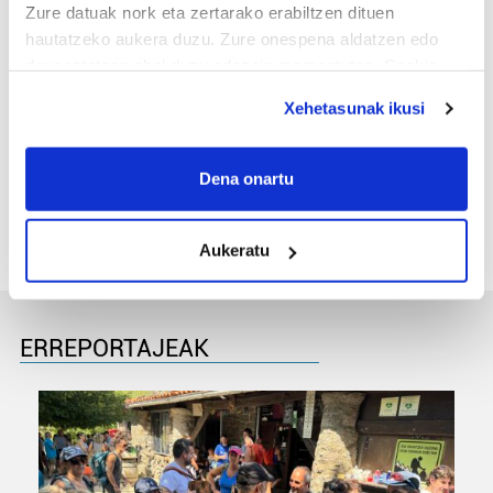
Zure datuak nork eta zertarako erabiltzen dituen
hautatzeko aukera duzu. Zure onespena aldatzen edo
deuseztatzen ahal duzu edozein momentutan, Cookie
deklaraziotik edo Privacy triggerean klikatuz.
Xehetasunak ikusi
MEMORIA HISTORIKOA
If you allow, we would also like to:
«Gai tabua izan da etxe gehienetan, jendeak
Collect information about your geographical
Dena onartu
azkeneko momentuan hitz egin du»
location which can be accurate to within several
meters
Aukeratu
Identify your device by actively scanning it for
specific characteristics (fingerprinting)
Find out more about how your personal data is processed
and set your preferences in the
details section
.
ERREPORTAJEAK
Guk eta gure bazkideek zure datu pertsonalak
prozesatzen ditugu, zure IP zenbakia, besteak beste,
teknologia erabiliz, cookieak adibidez, iragarki eta eduki
pertsonalizatuak eskaintzeko, iragarkiak eta edukia