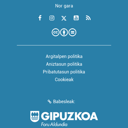
Nor gara
Argitalpen politika
Aniztasun politika
Pribatutasun politika
Cookieak
Babesleak: