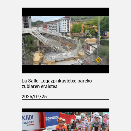
La Salle-Legazpi ikastetxe pareko
zubiaren eraistea
2026/07/25