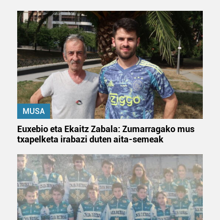
erabiltzeko baimen esplizitua ematen diguzu.
Gehiago
irakurri
MUSA
Euxebio eta Ekaitz Zabala: Zumarragako mus
txapelketa irabazi duten aita-semeak