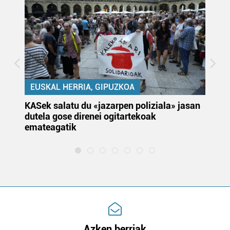
EUSKAL HERRIA, GIPUZKOA
KASek salatu du «jazarpen poliziala» jasan
Pa
dutela gose direnei ogitartekoak
da
emateagatik
«s
Azken berriak