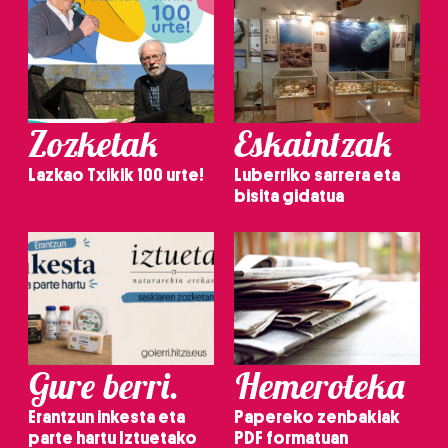
Zozketak
Eskaintzak
Lazkao Txikik 100 urte!
Luberriko sarrera eta
bisita gidatua
Gure berri.
Hemeroteka
Erantzun inkesta eta
Papereko zenbakiak
parte hartu Iztuetako
PDF formatuan