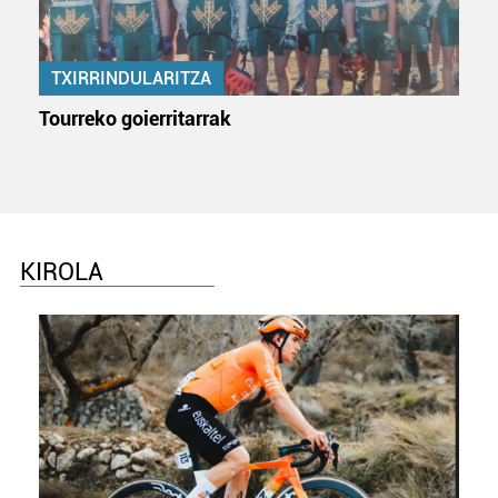
TXIRRINDULARITZA
Tourreko goierritarrak
KIROLA