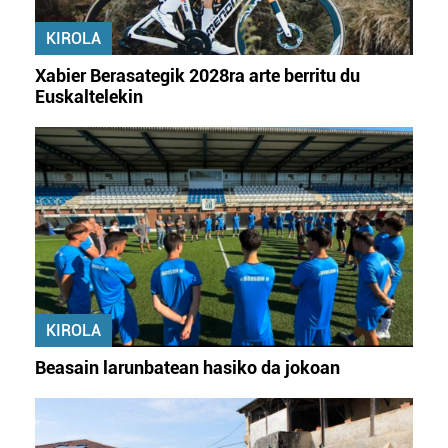
KIROLA
Xabier Berasategik 2028ra arte berritu du
Euskaltelekin
KIROLA
Beasain larunbatean hasiko da jokoan