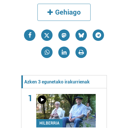
Gehiago
Azken 3 egunetako irakurrienak
1
HILBERRIA