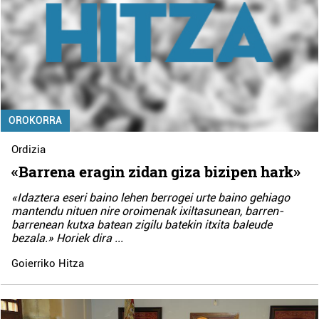
OROKORRA
Ordizia
«Barrena eragin zidan giza bizipen hark»
«Idaztera eseri baino lehen berrogei urte baino gehiago
mantendu nituen nire oroimenak ixiltasunean, barren-
barrenean kutxa batean zigilu batekin itxita baleude
bezala.» Horiek dira
...
Goierriko Hitza