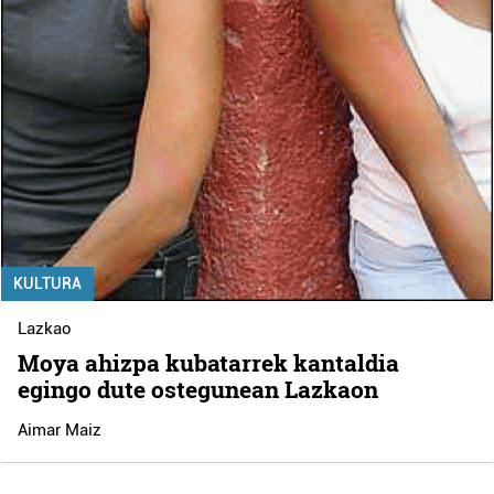
KULTURA
Lazkao
Moya ahizpa kubatarrek kantaldia
egingo dute ostegunean Lazkaon
Aimar Maiz