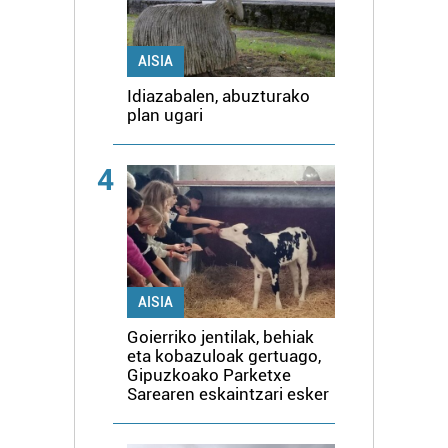
AISIA
Idiazabalen, abuzturako
plan ugari
4
AISIA
Goierriko jentilak, behiak
eta kobazuloak gertuago,
Gipuzkoako Parketxe
Sarearen eskaintzari esker