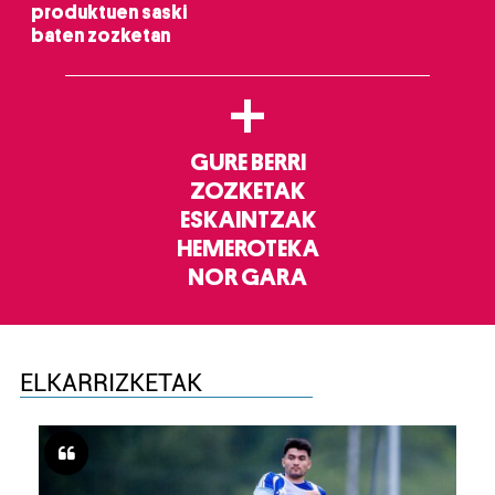
produktuen saski
baten zozketan
+
GURE BERRI
ZOZKETAK
ESKAINTZAK
HEMEROTEKA
NOR GARA
ELKARRIZKETAK