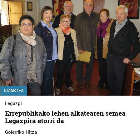
GIZARTEA
Legazpi
Errepublikako lehen alkatearen semea
Legazpira etorri da
Goierriko Hitza