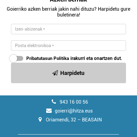
Goierriko azken berriak jakin nahi dituzu? Harpidetu gure
buletinera!
Pribatutasun Politika
irakurri eta onartzen dut.
Harpidetu
943 16 00 56
goierri@hitza.eus
Oriamendi, 32 – BEASAIN