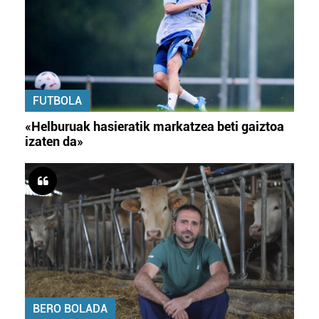
FUTBOLA
«Helburuak hasieratik markatzea beti gaiztoa
izaten da»
BERO BOLADA