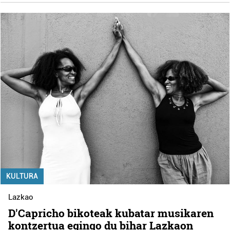
KULTURA
Lazkao
D'Capricho bikoteak kubatar musikaren
kontzertua egingo du bihar Lazkaon