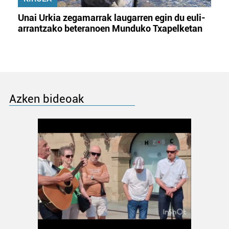
Unai Urkia zegamarrak laugarren egin du euli-
arrantzako beteranoen Munduko Txapelketan
Azken bideoak