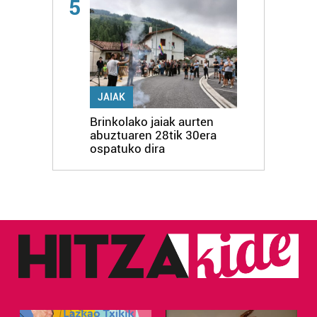
5
JAIAK
Brinkolako jaiak aurten
abuztuaren 28tik 30era
ospatuko dira