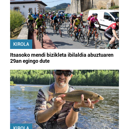
KIROLA
Itsasoko mendi bizikleta ibilaldia abuztuaren
29an egingo dute
KIROLA