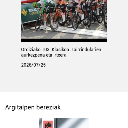
Ordiziako 103. Klasikoa. Txirrindularien
aurkezpena eta irteera
2026/07/25
Argitalpen bereziak