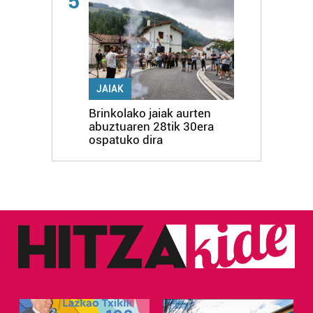
5
JAIAK
Brinkolako jaiak aurten
abuztuaren 28tik 30era
ospatuko dira