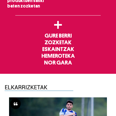
produktuen saski
baten zozketan
+
GURE BERRI
ZOZKETAK
ESKAINTZAK
HEMEROTEKA
NOR GARA
ELKARRIZKETAK