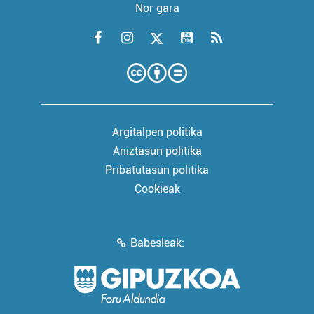
Nor gara
Argitalpen politika
Aniztasun politika
Pribatutasun politika
Cookieak
Babesleak: