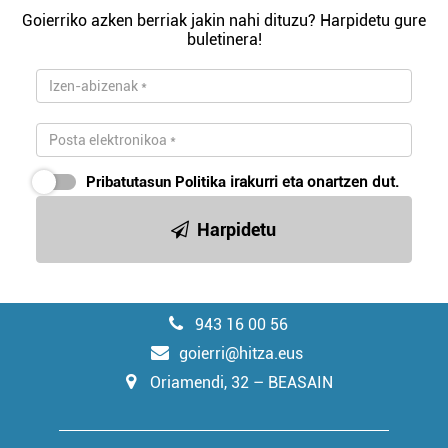
Goierriko azken berriak jakin nahi dituzu? Harpidetu gure
buletinera!
Pribatutasun Politika
irakurri eta onartzen dut.
Harpidetu
943 16 00 56
goierri@hitza.eus
Oriamendi, 32 – BEASAIN