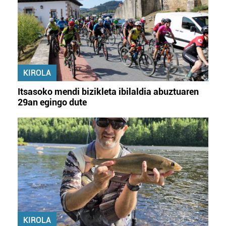
KIROLA
Itsasoko mendi bizikleta ibilaldia abuztuaren
29an egingo dute
KIROLA