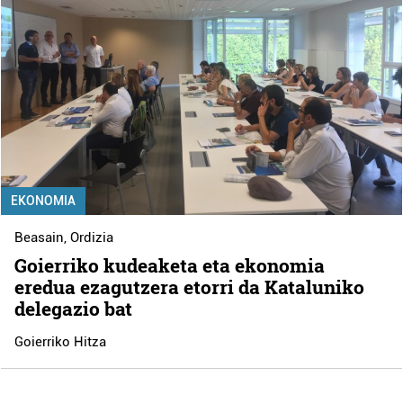
EKONOMIA
Beasain
,
Ordizia
Goierriko kudeaketa eta ekonomia
eredua ezagutzera etorri da Kataluniko
delegazio bat
Goierriko Hitza