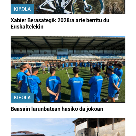
erabiltzeko baimen esplizitua ematen diguzu.
Gehiago
KIROLA
irakurri
Xabier Berasategik 2028ra arte berritu du
Euskaltelekin
KIROLA
Beasain larunbatean hasiko da jokoan