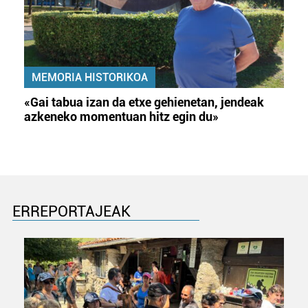
MEMORIA HISTORIKOA
«Gai tabua izan da etxe gehienetan, jendeak
azkeneko momentuan hitz egin du»
ERREPORTAJEAK