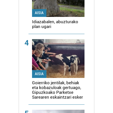
AISIA
Idiazabalen, abuzturako
plan ugari
4
AISIA
Goierriko jentilak, behiak
eta kobazuloak gertuago,
Gipuzkoako Parketxe
Sarearen eskaintzari esker