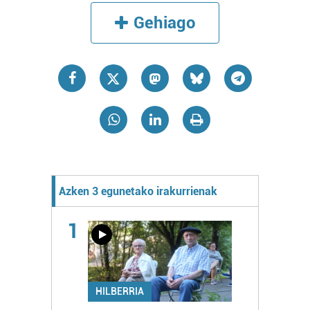
Gehiago
Azken 3 egunetako irakurrienak
1
HILBERRIA