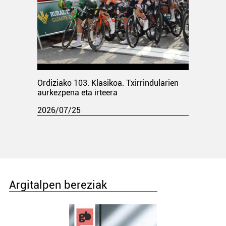
Ordiziako 103. Klasikoa. Txirrindularien
aurkezpena eta irteera
2026/07/25
Argitalpen bereziak