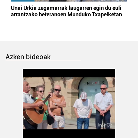
Unai Urkia zegamarrak laugarren egin du euli-
arrantzako beteranoen Munduko Txapelketan
Azken bideoak