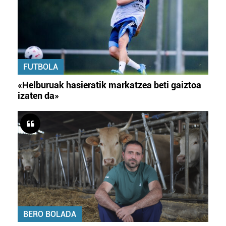
FUTBOLA
«Helburuak hasieratik markatzea beti gaiztoa
izaten da»
BERO BOLADA