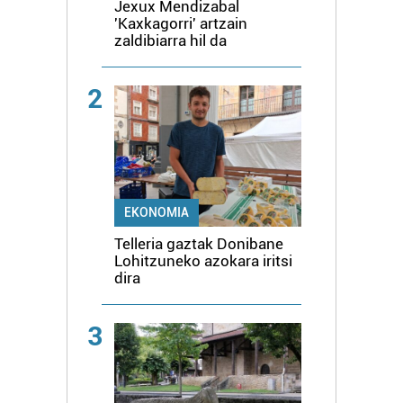
Jexux Mendizabal
'Kaxkagorri' artzain
zaldibiarra hil da
2
EKONOMIA
Telleria gaztak Donibane
Lohitzuneko azokara iritsi
dira
3