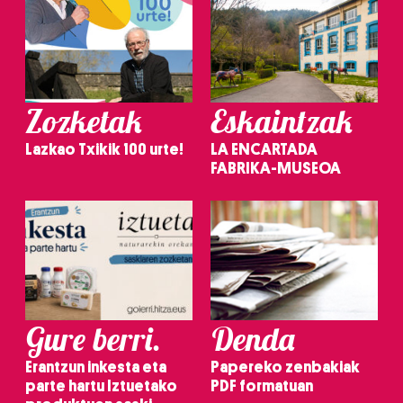
Zozketak
Eskaintzak
Lazkao Txikik 100 urte!
LA ENCARTADA
FABRIKA-MUSEOA
Gure berri.
Denda
Erantzun inkesta eta
Papereko zenbakiak
parte hartu Iztuetako
PDF formatuan