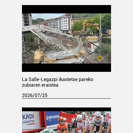
La Salle-Legazpi ikastetxe pareko
zubiaren eraistea
2026/07/25