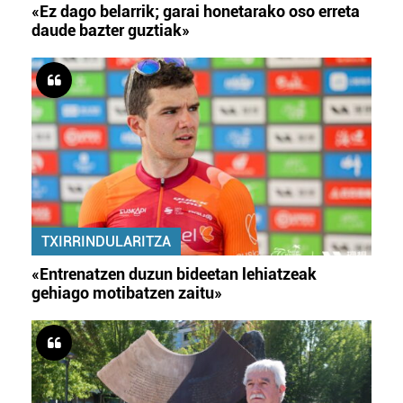
«Ez dago belarrik; garai honetarako oso erreta
daude bazter guztiak»
TXIRRINDULARITZA
«Entrenatzen duzun bideetan lehiatzeak
gehiago motibatzen zaitu»