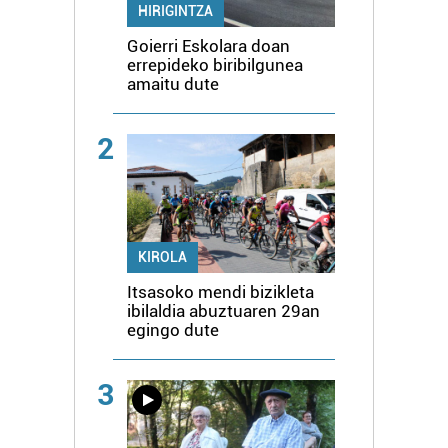
HIRIGINTZA
Goierri Eskolara doan
errepideko biribilgunea
amaitu dute
2
KIROLA
Itsasoko mendi bizikleta
ibilaldia abuztuaren 29an
egingo dute
3