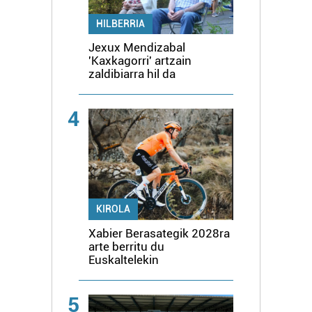
HILBERRIA
Jexux Mendizabal
'Kaxkagorri' artzain
zaldibiarra hil da
4
KIROLA
Xabier Berasategik 2028ra
arte berritu du
Euskaltelekin
5