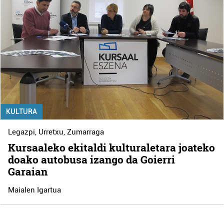
KULTURA
Legazpi
,
Urretxu
,
Zumarraga
Kursaaleko ekitaldi kulturaletara joateko
doako autobusa izango da Goierri
Garaian
Maialen Igartua