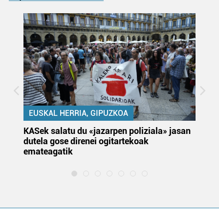
EUSKAL HERRIA, GIPUZKOA
KASek salatu du «jazarpen poliziala» jasan
Pa
dutela gose direnei ogitartekoak
da
emateagatik
«s