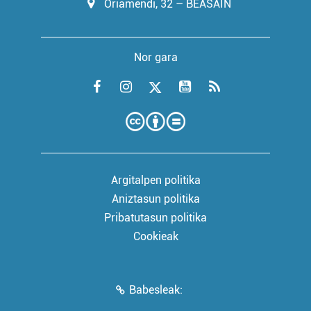
Oriamendi, 32 – BEASAIN
Nor gara
Argitalpen politika
Aniztasun politika
Pribatutasun politika
Cookieak
Babesleak: