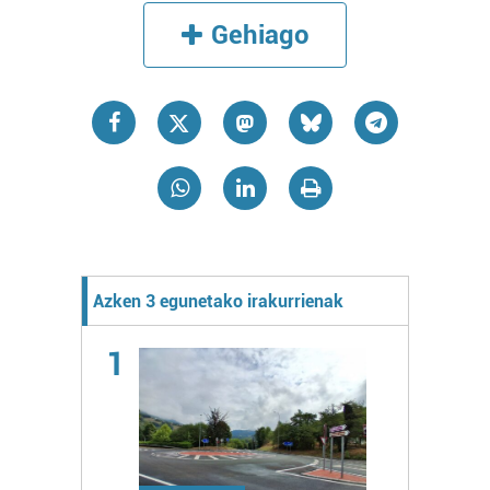
Gehiago
Azken 3 egunetako irakurrienak
1