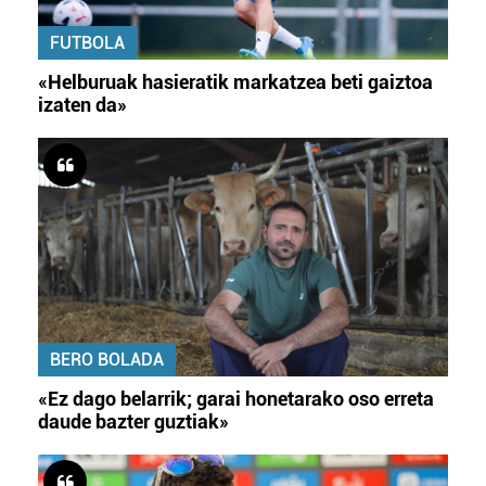
FUTBOLA
«Helburuak hasieratik markatzea beti gaiztoa
izaten da»
BERO BOLADA
«Ez dago belarrik; garai honetarako oso erreta
daude bazter guztiak»