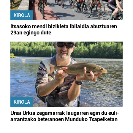
KIROLA
Itsasoko mendi bizikleta ibilaldia abuztuaren
29an egingo dute
KIROLA
Unai Urkia zegamarrak laugarren egin du euli-
arrantzako beteranoen Munduko Txapelketan