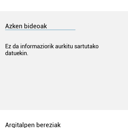
Azken bideoak
Ez da informaziorik aurkitu sartutako
datuekin.
Argitalpen bereziak