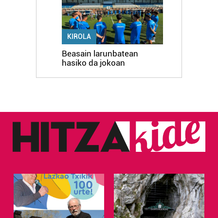
KIROLA
Beasain larunbatean
hasiko da jokoan