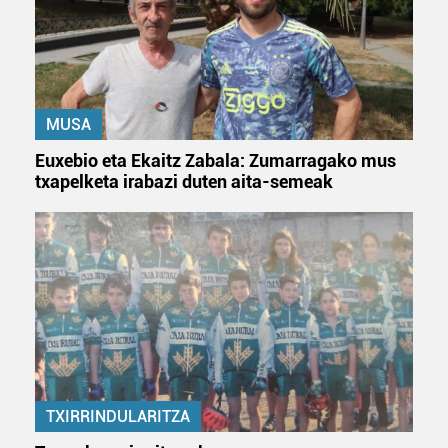
dezakezun ikusteko.
Lortu zure datu pertsonalak prozesatzeko moduari
buruzko informazio gehiago eta ezarri zure lehentasunak
datuen atalean. Edozein unetan alda edo ken dezakezu
zure baimena Cookieen adierazpenean.
MUSA
Euxebio eta Ekaitz Zabala: Zumarragako mus
Webgune honek cookie propioak eta hirugarrenen cookie-
txapelketa irabazi duten aita-semeak
fitxategiak erabiltzen ditu. Zure esperientzia eta
zerbitzuak hobetzeko asmoz, cookie teknologiaz
baliatzen gara. Ohar hau onartuz gero, teknologia hori
erabiltzeko baimen esplizitua ematen diguzu.
Gehiago
irakurri
TXIRRINDULARITZA