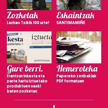
Zozketak
Eskaintzak
Lazkao Txikik 100 urte!
SANTIMAMIÑE
Gure berri.
Hemeroteka
Erantzun inkesta eta
Papereko zenbakiak
parte hartu Iztuetako
PDF formatuan
produktuen saski
baten zozketan