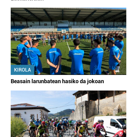
KIROLA
Beasain larunbatean hasiko da jokoan