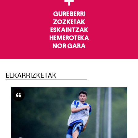
+
GURE BERRI
ZOZKETAK
ESKAINTZAK
HEMEROTEKA
NOR GARA
ELKARRIZKETAK