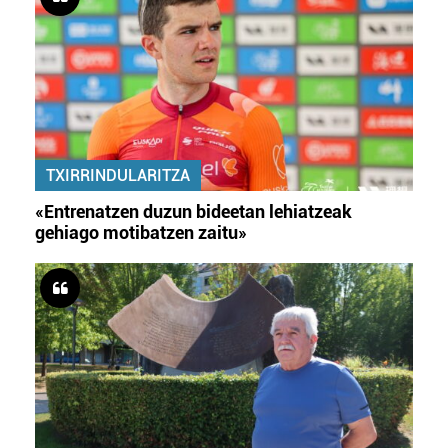
TXIRRINDULARITZA
«Entrenatzen duzun bideetan lehiatzeak
gehiago motibatzen zaitu»