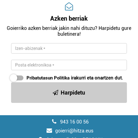
Azken berriak
Goierriko azken berriak jakin nahi dituzu? Harpidetu gure
buletinera!
Pribatutasun Politika
irakurri eta onartzen dut.
Harpidetu
943 16 00 56
goierri@hitza.eus