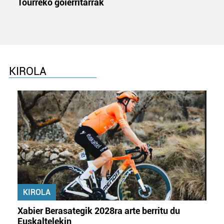
Tourreko goierritarrak
KIROLA
KIROLA
Xabier Berasategik 2028ra arte berritu du
Euskaltelekin