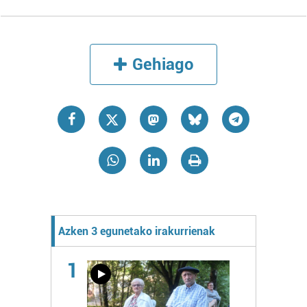
Gehiago
Azken 3 egunetako irakurrienak
1