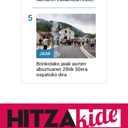
5
JAIAK
Brinkolako jaiak aurten
abuztuaren 28tik 30era
ospatuko dira