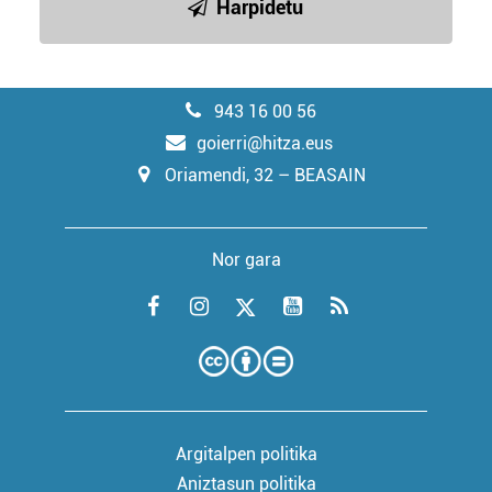
Harpidetu
943 16 00 56
goierri@hitza.eus
Oriamendi, 32 – BEASAIN
Nor gara
Argitalpen politika
Aniztasun politika