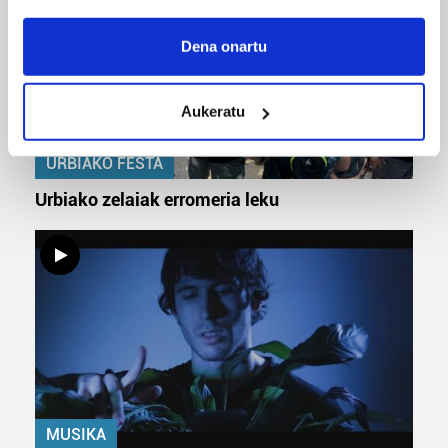
If you allow, we would also like to:
Collect information about your geographical
Dena onartu
location which can be accurate to within several
meters
Aukeratu
Identify your device by actively scanning it for
specific characteristics (fingerprinting)
URBIAKO FESTA
Find out more about how your personal data is processed
and set your preferences in the
details section
.
Urbiako zelaiak erromeria leku
Guk eta gure bazkideek zure datu pertsonalak
prozesatzen ditugu, zure IP zenbakia, besteak beste,
teknologia erabiliz, cookieak adibidez, iragarki eta eduki
pertsonalizatuak eskaintzeko, iragarkiak eta edukia
neurtzeko, jendeari buruzko informazioa biltzeko eta
produktuak garatzeko. Zure datuak nork eta zertarako
erabiltzen dituen hauta dezakezu.
Bazkide batzuek ez dizute baimenik eskatzen, eta beren
MUSIKA