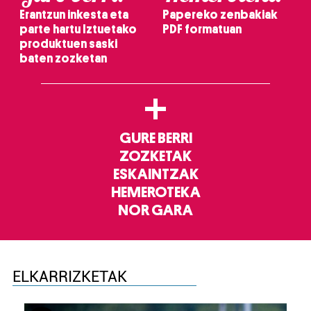
Erantzun inkesta eta
Papereko zenbakiak
parte hartu Iztuetako
PDF formatuan
produktuen saski
baten zozketan
+
GURE BERRI
ZOZKETAK
ESKAINTZAK
HEMEROTEKA
NOR GARA
ELKARRIZKETAK