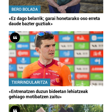
BERO BOLADA
«Ez dago belarrik; garai honetarako oso erreta
daude bazter guztiak»
TXIRRINDULARITZA
«Entrenatzen duzun bideetan lehiatzeak
gehiago motibatzen zaitu»