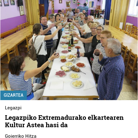
GIZARTEA
Legazpi
Legazpiko Extremadurako elkartearen
Kultur Astea hasi da
Goierriko Hitza