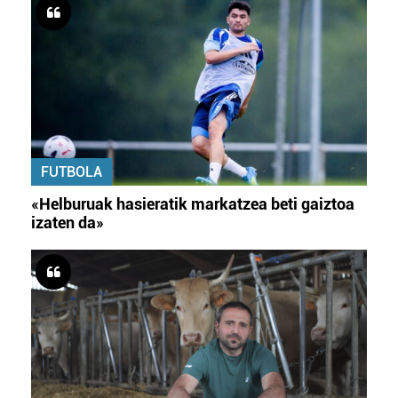
FUTBOLA
«Helburuak hasieratik markatzea beti gaiztoa
izaten da»