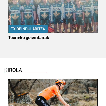
TXIRRINDULARITZA
Tourreko goierritarrak
KIROLA