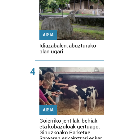
AISIA
Idiazabalen, abuzturako
plan ugari
4
AISIA
Goierriko jentilak, behiak
eta kobazuloak gertuago,
Gipuzkoako Parketxe
Sarearen eskaintzari esker