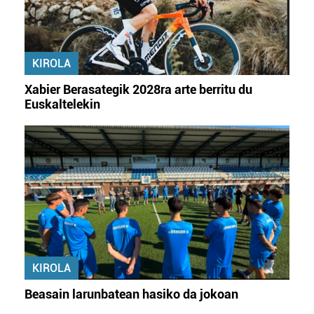
KIROLA
Xabier Berasategik 2028ra arte berritu du
Euskaltelekin
KIROLA
Beasain larunbatean hasiko da jokoan