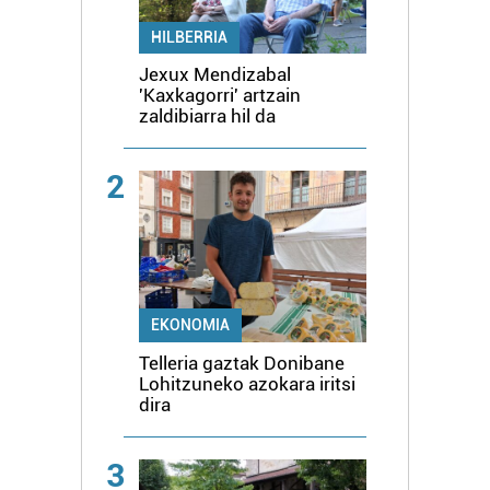
HILBERRIA
Jexux Mendizabal
'Kaxkagorri' artzain
zaldibiarra hil da
2
EKONOMIA
Telleria gaztak Donibane
Lohitzuneko azokara iritsi
dira
3