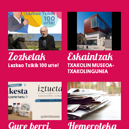
Zozketak
Eskaintzak
Lazkao Txikik 100 urte!
TXAKOLIN MUSEOA-
TXAKOLINGUNEA
Gure berri.
Hemeroteka