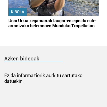
KIROLA
Unai Urkia zegamarrak laugarren egin du euli-
arrantzako beteranoen Munduko Txapelketan
Azken bideoak
Ez da informaziorik aurkitu sartutako
datuekin.