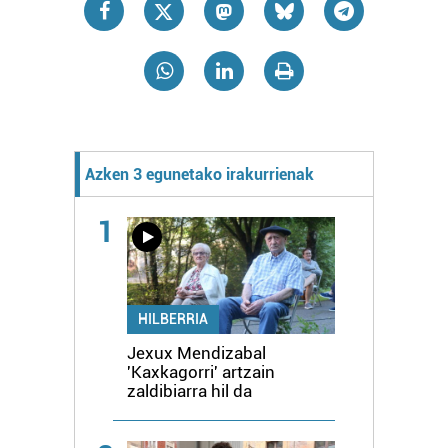
Azken 3 egunetako irakurrienak
1
HILBERRIA
Jexux Mendizabal
'Kaxkagorri' artzain
zaldibiarra hil da