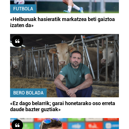
FUTBOLA
«Helburuak hasieratik markatzea beti gaiztoa
izaten da»
BERO BOLADA
«Ez dago belarrik; garai honetarako oso erreta
daude bazter guztiak»