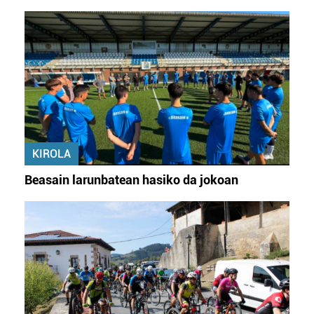
KIROLA
Beasain larunbatean hasiko da jokoan