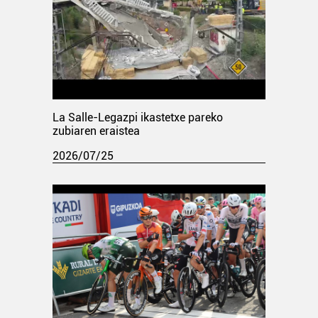
La Salle-Legazpi ikastetxe pareko
zubiaren eraistea
2026/07/25