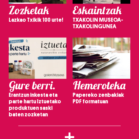
Zozketak
Eskaintzak
Lazkao Txikik 100 urte!
TXAKOLIN MUSEOA-
TXAKOLINGUNEA
Gure berri.
Hemeroteka
Erantzun inkesta eta
Papereko zenbakiak
parte hartu Iztuetako
PDF formatuan
produktuen saski
baten zozketan
+