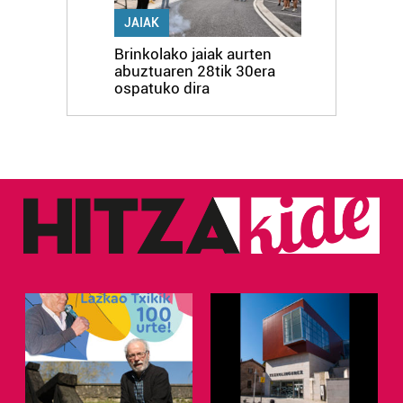
JAIAK
Brinkolako jaiak aurten
abuztuaren 28tik 30era
ospatuko dira