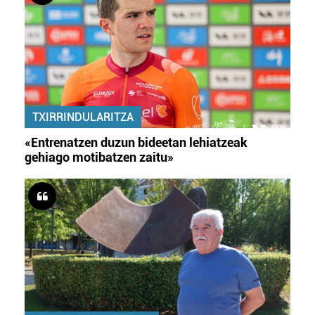
TXIRRINDULARITZA
«Entrenatzen duzun bideetan lehiatzeak
gehiago motibatzen zaitu»