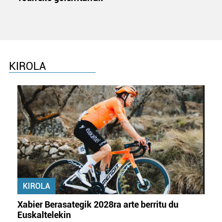
Bazkide batzuek ez dizute baimenik eskatzen, eta beren
interes komertzial legitimoetan babesten dira. Ikusi gure
bazkideen zerrenda, beren ustez zein helburutarako
duten interes legitimoa eta horren aurka nola egin
KIROLA
dezakezun ikusteko.
Lortu zure datu pertsonalak prozesatzeko moduari
buruzko informazio gehiago eta ezarri zure lehentasunak
datuen atalean. Edozein unetan alda edo ken dezakezu
zure baimena Cookieen adierazpenean.
Webgune honek cookie propioak eta hirugarrenen cookie-
fitxategiak erabiltzen ditu. Zure esperientzia eta
zerbitzuak hobetzeko asmoz, cookie teknologiaz
KIROLA
baliatzen gara. Ohar hau onartuz gero, teknologia hori
erabiltzeko baimen esplizitua ematen diguzu.
Gehiago
Xabier Berasategik 2028ra arte berritu du
irakurri
Euskaltelekin