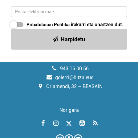
Pribatutasun Politika
irakurri eta onartzen dut.
Harpidetu
943 16 00 56
goierri@hitza.eus
Oriamendi, 32 – BEASAIN
Nor gara