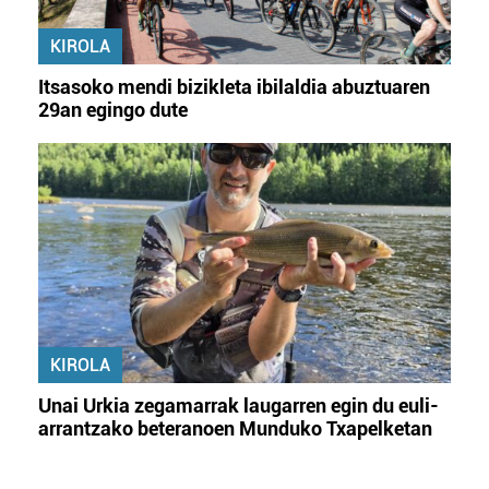
KIROLA
Itsasoko mendi bizikleta ibilaldia abuztuaren
29an egingo dute
KIROLA
Unai Urkia zegamarrak laugarren egin du euli-
arrantzako beteranoen Munduko Txapelketan