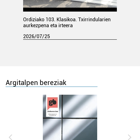
Ordiziako 103. Klasikoa. Txirrindularien
aurkezpena eta irteera
2026/07/25
Argitalpen bereziak