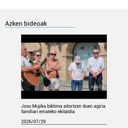
Azken bideoak
Josu Mujika biktima aitortzen duen agiria
familiari emateko ekitaldia
2026/07/29