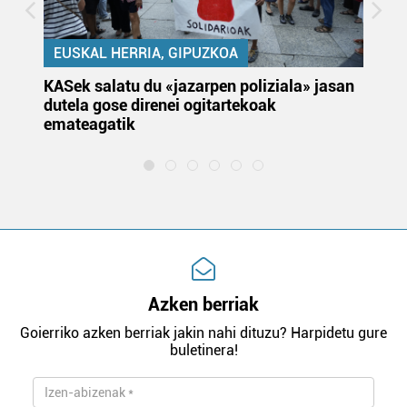
EUSKAL HERRIA, GIPUZKOA
KASek salatu du «jazarpen poliziala» jasan
Pa
dutela gose direnei ogitartekoak
da
emateagatik
«s
Azken berriak
Goierriko azken berriak jakin nahi dituzu? Harpidetu gure
buletinera!