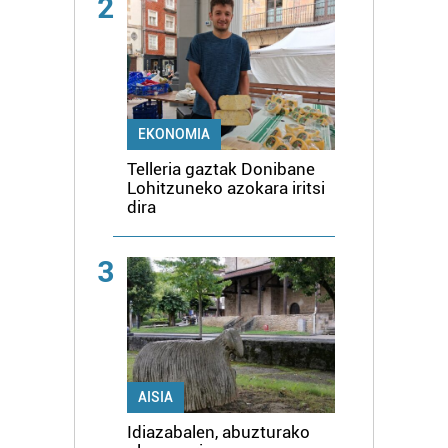
2
EKONOMIA
Telleria gaztak Donibane
Lohitzuneko azokara iritsi
dira
3
AISIA
Idiazabalen, abuzturako