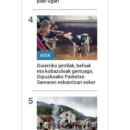
plan ugari
4
AISIA
Goierriko jentilak, behiak
eta kobazuloak gertuago,
Gipuzkoako Parketxe
Sarearen eskaintzari esker
5