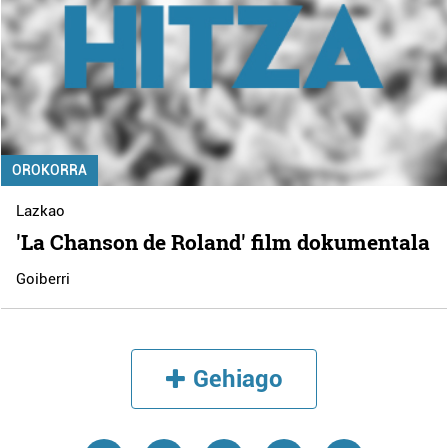
OROKORRA
Lazkao
'La Chanson de Roland' film dokumentala
Goiberri
Gehiago