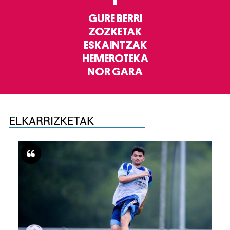
GURE BERRI
ZOZKETAK
ESKAINTZAK
HEMEROTEKA
NOR GARA
ELKARRIZKETAK