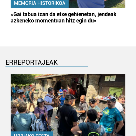
MEMORIA HISTORIKOA
«Gai tabua izan da etxe gehienetan, jendeak
azkeneko momentuan hitz egin du»
ERREPORTAJEAK