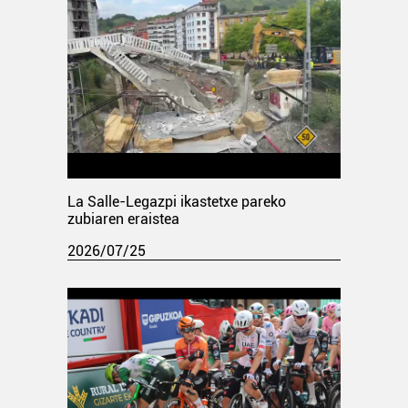
La Salle-Legazpi ikastetxe pareko
zubiaren eraistea
2026/07/25