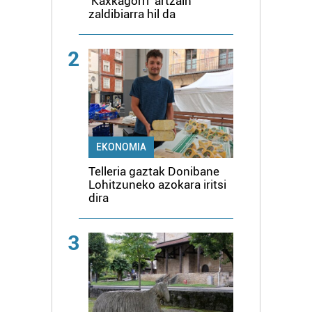
'Kaxkagorri' artzain
zaldibiarra hil da
2
EKONOMIA
Telleria gaztak Donibane
Lohitzuneko azokara iritsi
dira
3