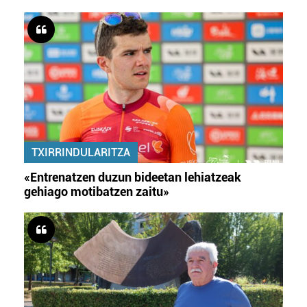
TXIRRINDULARITZA
«Entrenatzen duzun bideetan lehiatzeak
gehiago motibatzen zaitu»