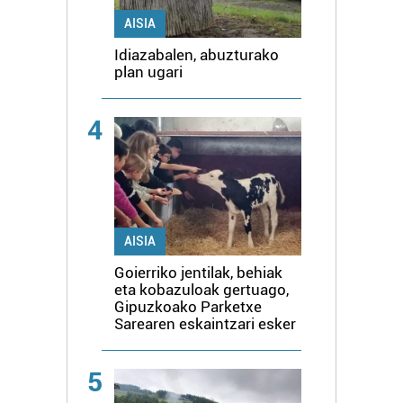
AISIA
Idiazabalen, abuzturako
plan ugari
4
AISIA
Goierriko jentilak, behiak
eta kobazuloak gertuago,
Gipuzkoako Parketxe
Sarearen eskaintzari esker
5