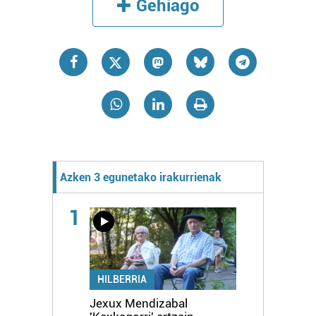
Gehiago
Azken 3 egunetako irakurrienak
1
HILBERRIA
Jexux Mendizabal