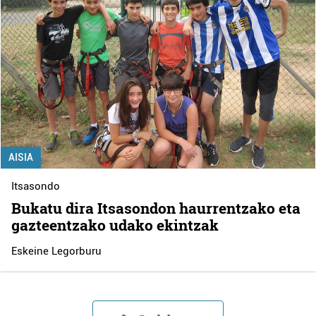
AISIA
Itsasondo
Bukatu dira Itsasondon haurrentzako eta
gazteentzako udako ekintzak
Eskeine Legorburu