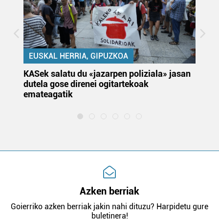
EUSKAL HERRIA, GIPUZKOA
KASek salatu du «jazarpen poliziala» jasan
Pa
dutela gose direnei ogitartekoak
da
emateagatik
«s
Azken berriak
Goierriko azken berriak jakin nahi dituzu? Harpidetu gure
buletinera!