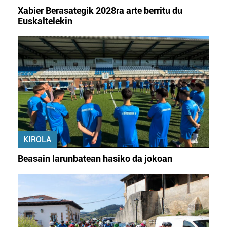
irakurri
Xabier Berasategik 2028ra arte berritu du
Euskaltelekin
KIROLA
Beasain larunbatean hasiko da jokoan