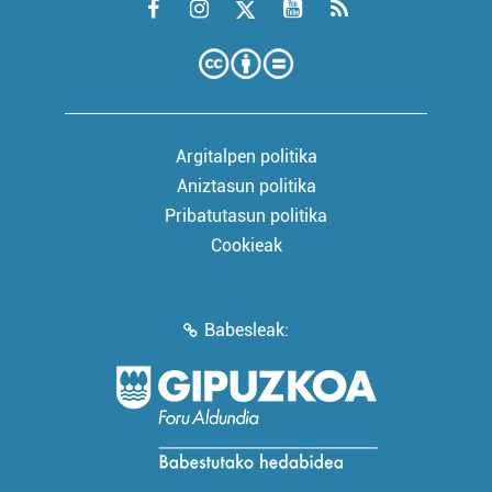
Argitalpen politika
Aniztasun politika
Pribatutasun politika
Cookieak
Babesleak: