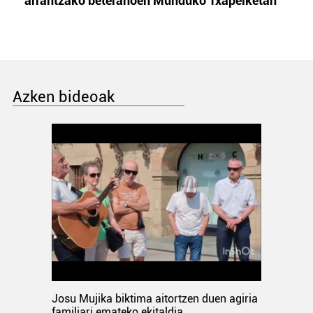
arrantzako beteranoen Munduko Txapelketan
Azken bideoak
Josu Mujika biktima aitortzen duen agiria
familiari emateko ekitaldia