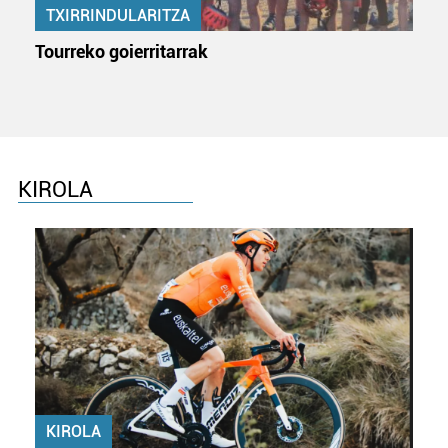
TXIRRINDULARITZA
erabiltzen dituen hauta dezakezu.
Tourreko goierritarrak
Bazkide batzuek ez dizute baimenik eskatzen, eta beren
interes komertzial legitimoetan babesten dira. Ikusi gure
bazkideen zerrenda, beren ustez zein helburutarako
duten interes legitimoa eta horren aurka nola egin
dezakezun ikusteko.
KIROLA
Lortu zure datu pertsonalak prozesatzeko moduari
buruzko informazio gehiago eta ezarri zure lehentasunak
datuen atalean. Edozein unetan alda edo ken dezakezu
zure baimena Cookieen adierazpenean.
Webgune honek cookie propioak eta hirugarrenen cookie-
fitxategiak erabiltzen ditu. Zure esperientzia eta
zerbitzuak hobetzeko asmoz, cookie teknologiaz
baliatzen gara. Ohar hau onartuz gero, teknologia hori
KIROLA
erabiltzeko baimen esplizitua ematen diguzu.
Gehiago