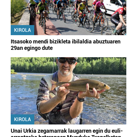
KIROLA
Itsasoko mendi bizikleta ibilaldia abuztuaren
29an egingo dute
KIROLA
Unai Urkia zegamarrak laugarren egin du euli-