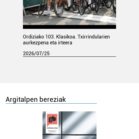
Ordiziako 103. Klasikoa. Txirrindularien
aurkezpena eta irteera
2026/07/25
Argitalpen bereziak