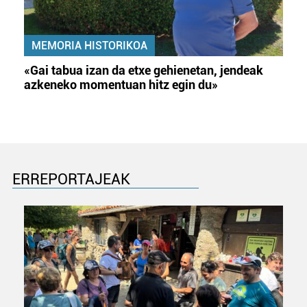
MEMORIA HISTORIKOA
«Gai tabua izan da etxe gehienetan, jendeak
azkeneko momentuan hitz egin du»
ERREPORTAJEAK