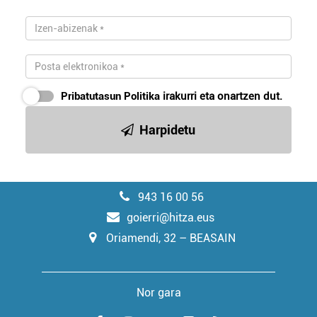
Pribatutasun Politika
irakurri eta onartzen dut.
Harpidetu
943 16 00 56
goierri@hitza.eus
Oriamendi, 32 – BEASAIN
Nor gara