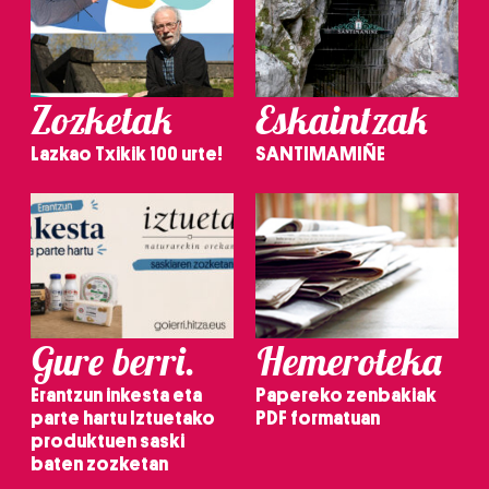
Zozketak
Eskaintzak
Lazkao Txikik 100 urte!
SANTIMAMIÑE
Gure berri.
Hemeroteka
Erantzun inkesta eta
Papereko zenbakiak
parte hartu Iztuetako
PDF formatuan
produktuen saski
baten zozketan