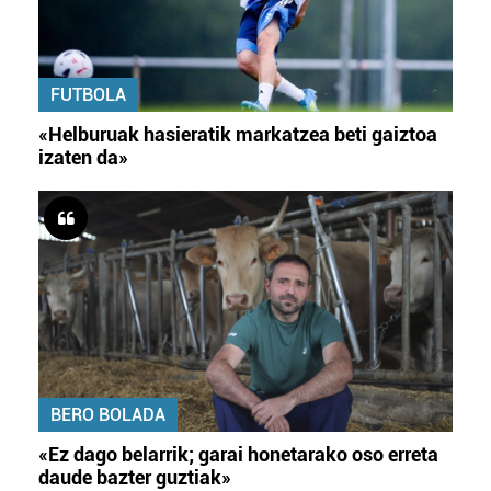
FUTBOLA
«Helburuak hasieratik markatzea beti gaiztoa
izaten da»
BERO BOLADA
«Ez dago belarrik; garai honetarako oso erreta
daude bazter guztiak»