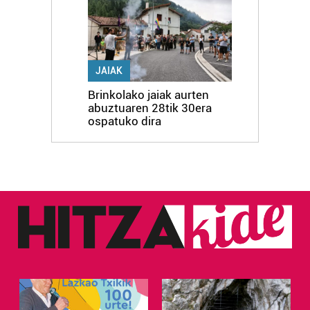
JAIAK
Brinkolako jaiak aurten
abuztuaren 28tik 30era
ospatuko dira