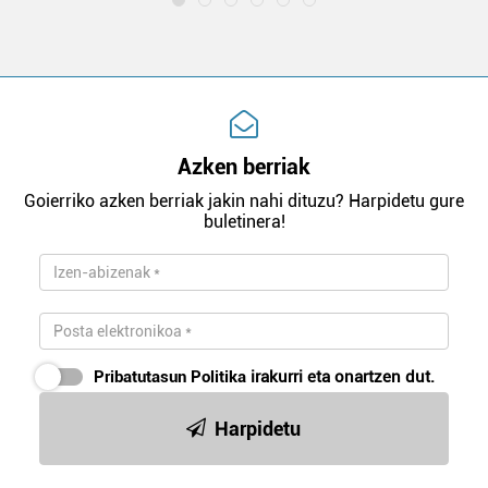
Azken berriak
Goierriko azken berriak jakin nahi dituzu? Harpidetu gure
buletinera!
Pribatutasun Politika
irakurri eta onartzen dut.
Harpidetu