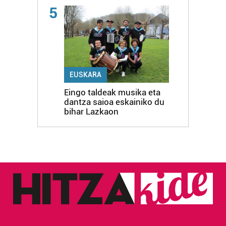
5
EUSKARA
Eingo taldeak musika eta
dantza saioa eskainiko du
bihar Lazkaon