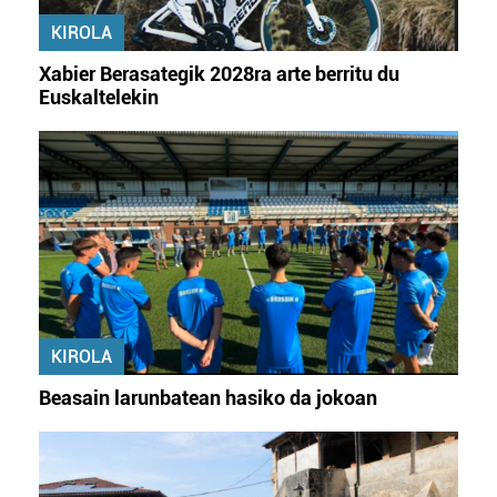
KIROLA
Xabier Berasategik 2028ra arte berritu du
Euskaltelekin
KIROLA
Beasain larunbatean hasiko da jokoan