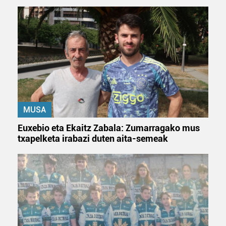
bazkideen zerrenda, beren ustez zein helburutarako
duten interes legitimoa eta horren aurka nola egin
dezakezun ikusteko.
Lortu zure datu pertsonalak prozesatzeko moduari
buruzko informazio gehiago eta ezarri zure lehentasunak
datuen atalean. Edozein unetan alda edo ken dezakezu
zure baimena Cookieen adierazpenean.
Webgune honek cookie propioak eta hirugarrenen cookie-
MUSA
fitxategiak erabiltzen ditu. Zure esperientzia eta
Euxebio eta Ekaitz Zabala: Zumarragako mus
zerbitzuak hobetzeko asmoz, cookie teknologiaz
txapelketa irabazi duten aita-semeak
baliatzen gara. Ohar hau onartuz gero, teknologia hori
erabiltzeko baimen esplizitua ematen diguzu.
Gehiago
irakurri