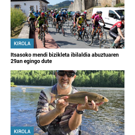
KIROLA
Itsasoko mendi bizikleta ibilaldia abuztuaren
29an egingo dute
KIROLA