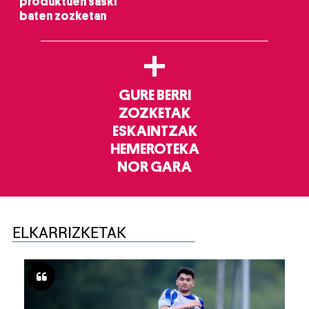
produktuen saski
baten zozketan
+
GURE BERRI
ZOZKETAK
ESKAINTZAK
HEMEROTEKA
NOR GARA
ELKARRIZKETAK