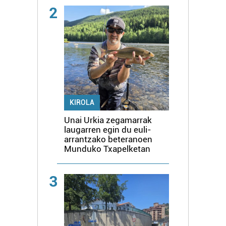
2
KIROLA
Unai Urkia zegamarrak
laugarren egin du euli-
arrantzako beteranoen
Munduko Txapelketan
3