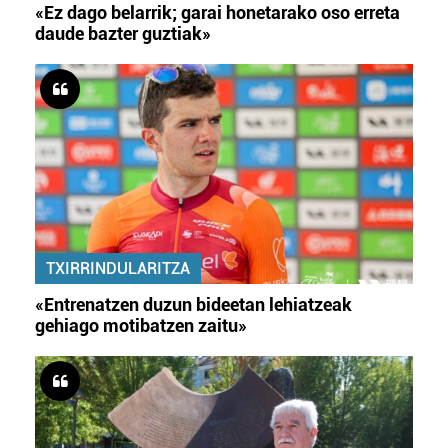
«Ez dago belarrik; garai honetarako oso erreta
daude bazter guztiak»
TXIRRINDULARITZA
«Entrenatzen duzun bideetan lehiatzeak
gehiago motibatzen zaitu»