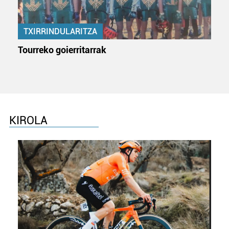
TXIRRINDULARITZA
Tourreko goierritarrak
KIROLA