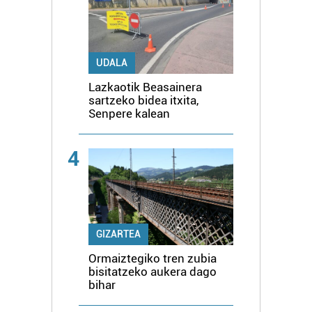
UDALA
Lazkaotik Beasainera
sartzeko bidea itxita,
Senpere kalean
4
GIZARTEA
Ormaiztegiko tren zubia
bisitatzeko aukera dago
bihar