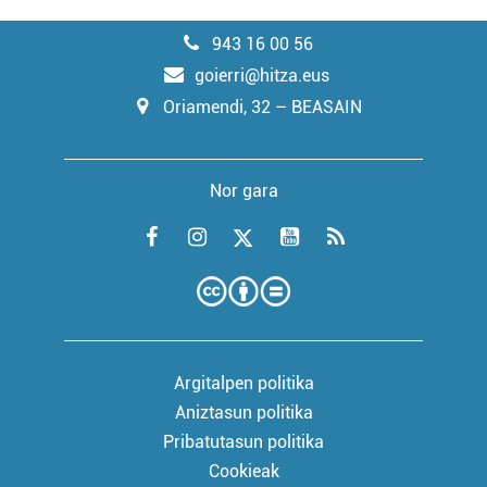
943 16 00 56
goierri@hitza.eus
Oriamendi, 32 – BEASAIN
Nor gara
Argitalpen politika
Aniztasun politika
Pribatutasun politika
Cookieak