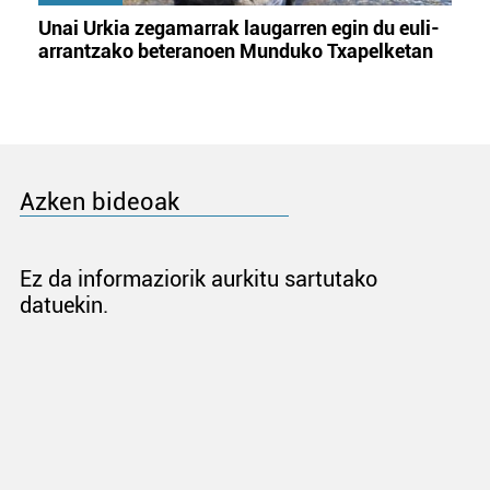
Unai Urkia zegamarrak laugarren egin du euli-
arrantzako beteranoen Munduko Txapelketan
Azken bideoak
Ez da informaziorik aurkitu sartutako
datuekin.