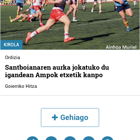
KIROLA
Ordizia
Santboianaren aurka jokatuko du
igandean Ampok etxetik kanpo
Goierriko Hitza
Gehiago