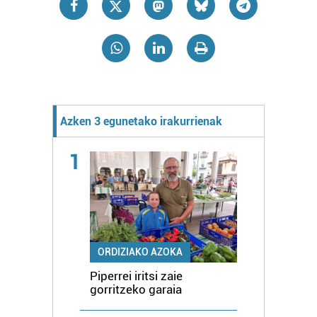
Azken 3 egunetako irakurrienak
1
ORDIZIAKO AZOKA
Piperrei iritsi zaie
gorritzeko garaia