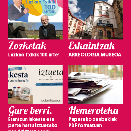
Zozketak
Eskaintzak
Lazkao Txikik 100 urte!
ARKEOLOGIA MUSEOA
Gure berri.
Hemeroteka
Erantzun inkesta eta
Papereko zenbakiak
parte hartu Iztuetako
PDF formatuan