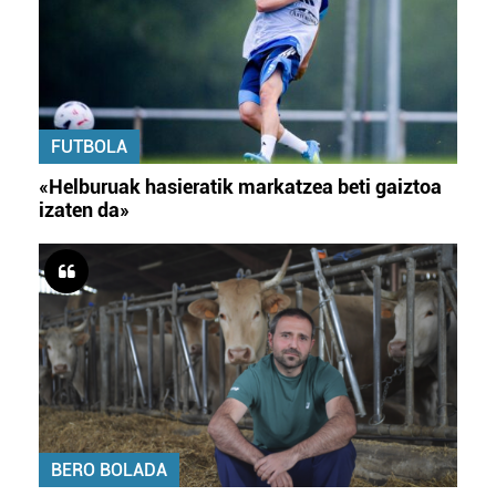
FUTBOLA
«Helburuak hasieratik markatzea beti gaiztoa
izaten da»
BERO BOLADA