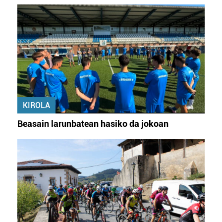
KIROLA
Beasain larunbatean hasiko da jokoan