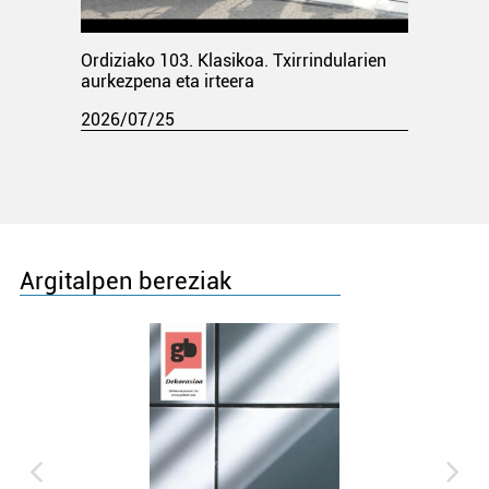
Ordiziako 103. Klasikoa. Txirrindularien
aurkezpena eta irteera
2026/07/25
Argitalpen bereziak