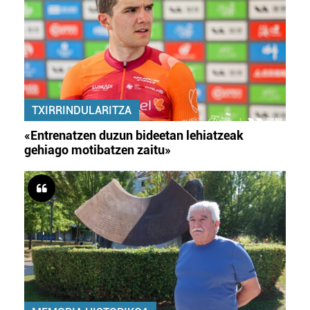
TXIRRINDULARITZA
«Entrenatzen duzun bideetan lehiatzeak
gehiago motibatzen zaitu»