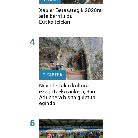
Xabier Berasategik 2028ra
arte berritu du
Euskaltelekin
4
GIZARTEA
Neandertalen kultura
ezagutzeko aukera, San
Adrianera bisita gidatua
eginda
5