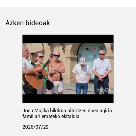
Azken bideoak
Josu Mujika biktima aitortzen duen agiria
familiari emateko ekitaldia
2026/07/29