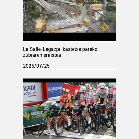
La Salle-Legazpi ikastetxe pareko
zubiaren eraistea
2026/07/25