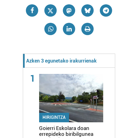
Azken 3 egunetako irakurrienak
1
HIRIGINTZA
Goierri Eskolara doan
errepideko biribilgunea