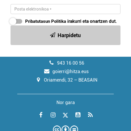
Pribatutasun Politika
irakurri eta onartzen dut.
Harpidetu
943 16 00 56
goierri@hitza.eus
Oriamendi, 32 – BEASAIN
Nor gara