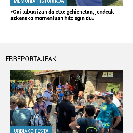
MEMORIA HISTORIKOA
«Gai tabua izan da etxe gehienetan, jendeak
azkeneko momentuan hitz egin du»
ERREPORTAJEAK
URBIAKO FESTA