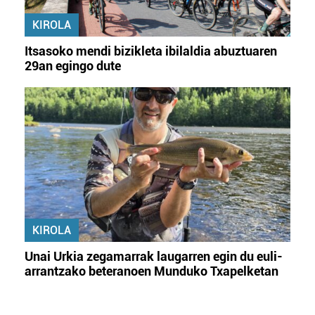
KIROLA
Itsasoko mendi bizikleta ibilaldia abuztuaren
29an egingo dute
KIROLA
Unai Urkia zegamarrak laugarren egin du euli-
arrantzako beteranoen Munduko Txapelketan