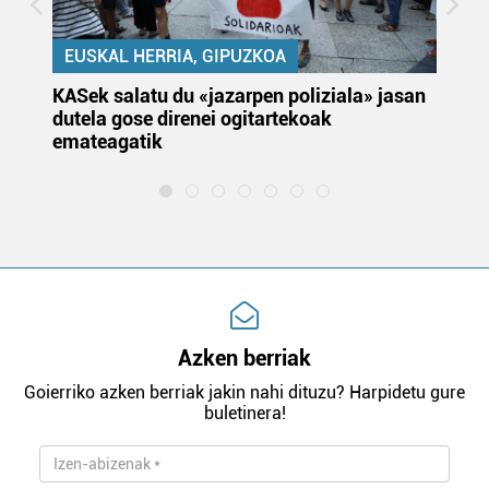
EUSKAL HERRIA, GIPUZKOA
KASek salatu du «jazarpen poliziala» jasan
Pa
dutela gose direnei ogitartekoak
da
emateagatik
«s
Azken berriak
Goierriko azken berriak jakin nahi dituzu? Harpidetu gure
buletinera!