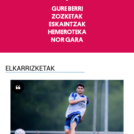
GURE BERRI
ZOZKETAK
ESKAINTZAK
HEMEROTEKA
NOR GARA
ELKARRIZKETAK