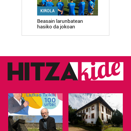
KIROLA
Beasain larunbatean
hasiko da jokoan