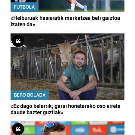
FUTBOLA
«Helburuak hasieratik markatzea beti gaiztoa
izaten da»
BERO BOLADA
«Ez dago belarrik; garai honetarako oso erreta
daude bazter guztiak»