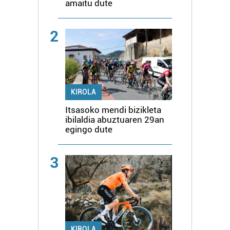
amaitu dute
2
KIROLA
Itsasoko mendi bizikleta
ibilaldia abuztuaren 29an
egingo dute
3
KIROLA