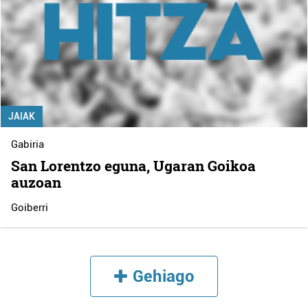
JAIAK
Gabiria
San Lorentzo eguna, Ugaran Goikoa
auzoan
Goiberri
Gehiago