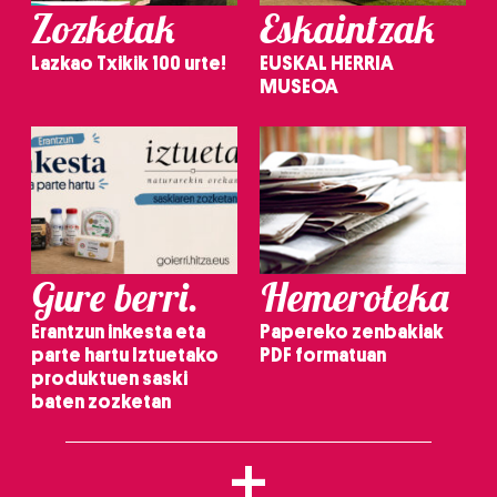
Zozketak
Eskaintzak
Lazkao Txikik 100 urte!
EUSKAL HERRIA
MUSEOA
Gure berri.
Hemeroteka
Erantzun inkesta eta
Papereko zenbakiak
parte hartu Iztuetako
PDF formatuan
produktuen saski
baten zozketan
+