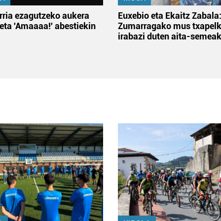
rria ezagutzeko aukera
Euxebio eta Ekaitz Zabala
 eta 'Amaaaa!' abestiekin
Zumarragako mus txapelk
irabazi duten aita-semea