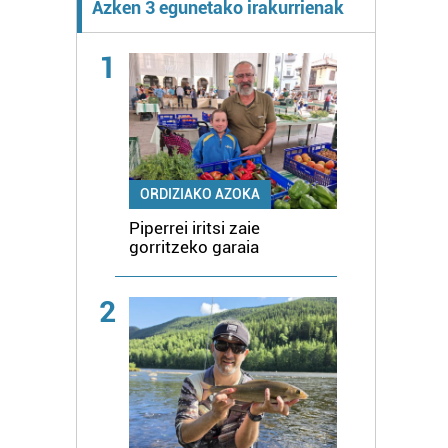
Azken 3 egunetako irakurrienak
1
ORDIZIAKO AZOKA
Piperrei iritsi zaie
gorritzeko garaia
2