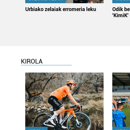
Urbiako zelaiak erromeria leku
Odik be
'KimiK'
KIROLA