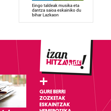
Eingo taldeak musika eta
dantza saioa eskainiko du
bihar Lazkaon
+
GURE BERRI
ZOZKETAK
ESKAINTZAK
HEMEROTEKA