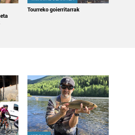
:
Tourreko goierritarrak
eta
k