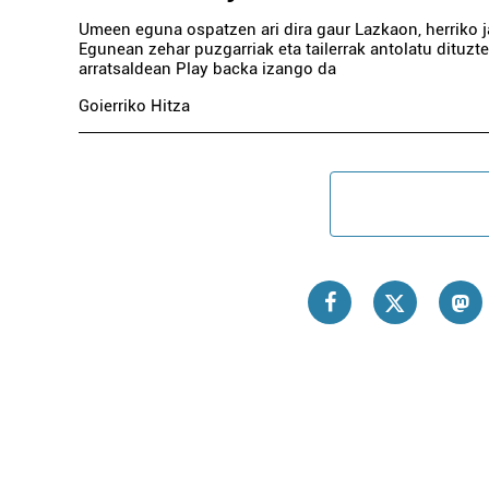
Umeen eguna ospatzen ari dira gaur Lazkaon, herriko j
Egunean zehar puzgarriak eta tailerrak antolatu dituzte
arratsaldean Play backa izango da
Goierriko Hitza