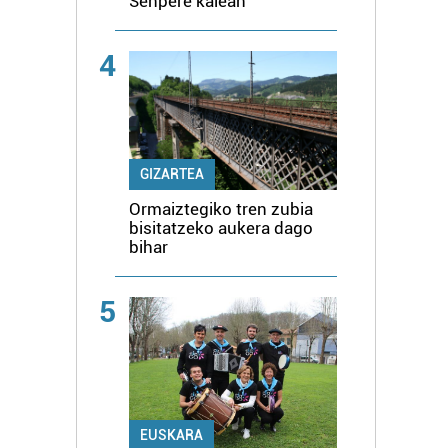
Senpere kalean
4
GIZARTEA
Ormaiztegiko tren zubia
bisitatzeko aukera dago
bihar
5
EUSKARA