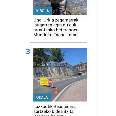
KIROLA
Unai Urkia zegamarrak
laugarren egin du euli-
arrantzako beteranoen
Munduko Txapelketan
3
UDALA
Lazkaotik Beasainera
sartzeko bidea itxita,