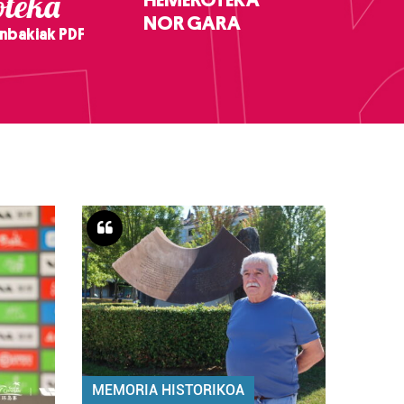
teka
NOR GARA
nbakiak PDF
MEMORIA HISTORIKOA