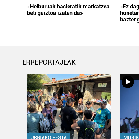
«Helburuak hasieratik markatzea
«Ez dag
beti gaiztoa izaten da»
honetar
bazter 
ERREPORTAJEAK
URBIAKO FESTA
MUSIK