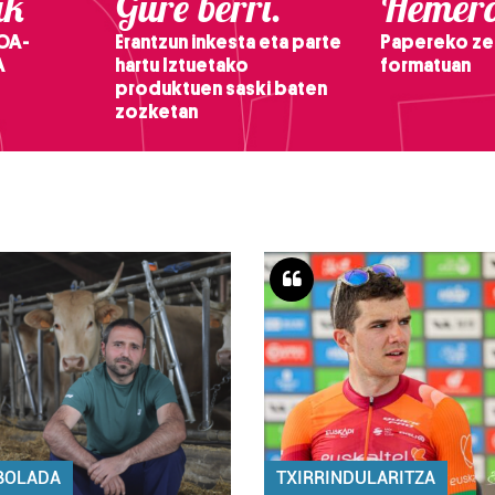
ak
Gure berri.
Hemero
OA-
Erantzun inkesta eta parte
Papereko ze
A
hartu Iztuetako
formatuan
produktuen saski baten
zozketan
BOLADA
TXIRRINDULARITZA