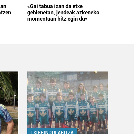
tan
«Gai tabua izan da etxe
atzen
gehienetan, jendeak azkeneko
momentuan hitz egin du»
TXIRRINDULARITZA