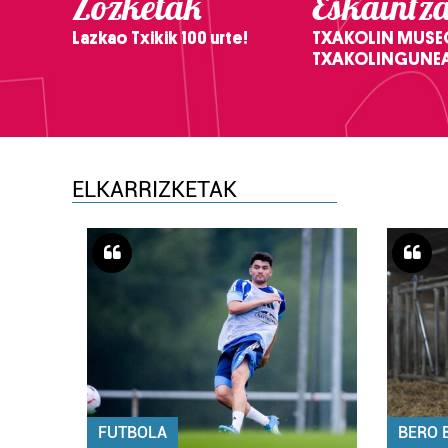
Zozketak
Eskaintz
Lazkao Txikik 100 urte!
TXAKOLIN MUSE
TXAKOLINGUNE
ELKARRIZKETAK
FUTBOLA
BERO 