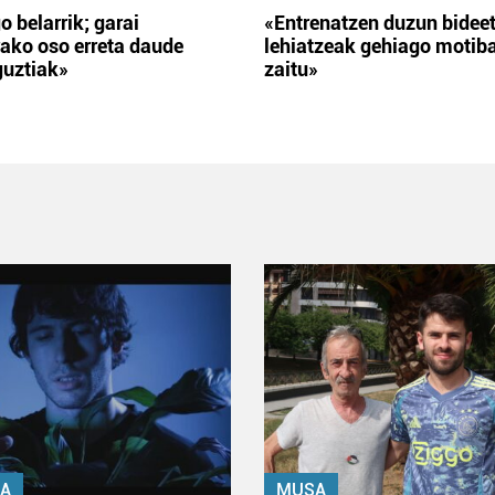
o belarrik; garai
«Entrenatzen duzun bidee
ako oso erreta daude
lehiatzeak gehiago motib
guztiak»
zaitu»
A
MUSA