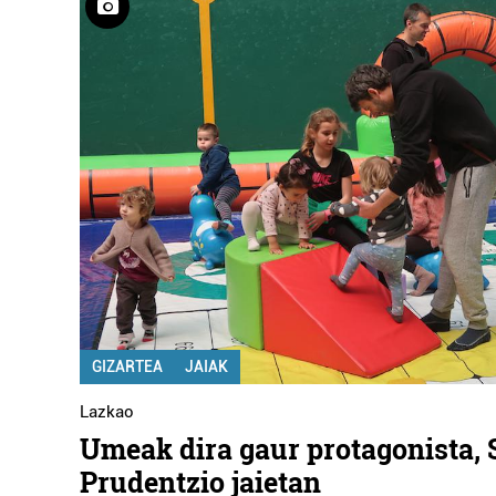
GIZARTEA
JAIAK
Lazkao
Umeak dira gaur protagonista, 
Prudentzio jaietan