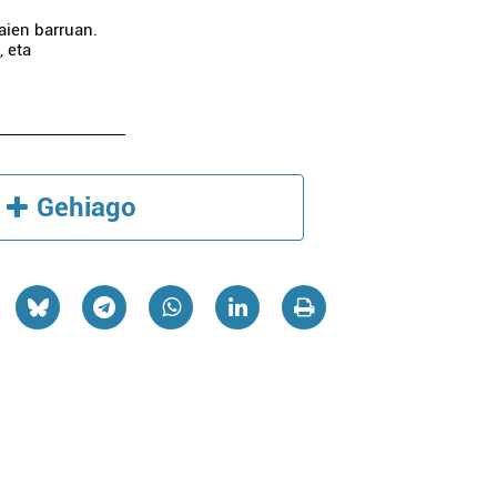
aien barruan.
, eta
Gehiago