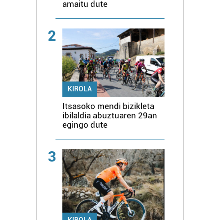
amaitu dute
2
KIROLA
Itsasoko mendi bizikleta
ibilaldia abuztuaren 29an
egingo dute
3
KIROLA