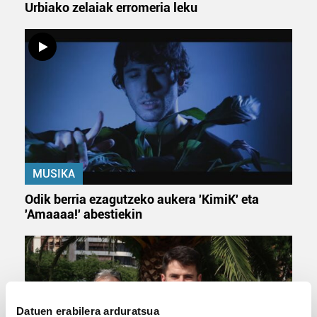
Urbiako zelaiak erromeria leku
MUSIKA
Odik berria ezagutzeko aukera 'KimiK' eta
'Amaaaa!' abestiekin
Datuen erabilera arduratsua