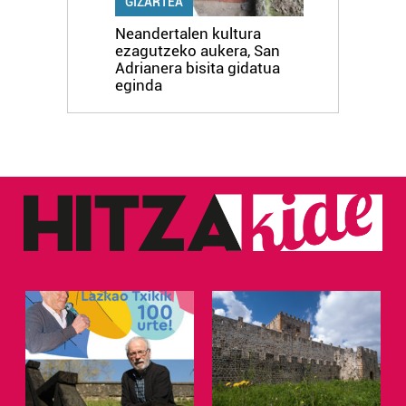
GIZARTEA
Neandertalen kultura
ezagutzeko aukera, San
Adrianera bisita gidatua
eginda