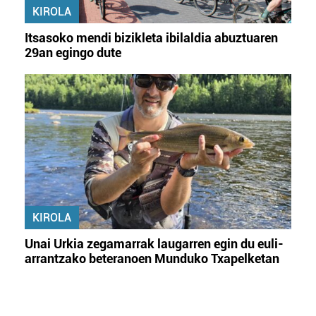
KIROLA
Itsasoko mendi bizikleta ibilaldia abuztuaren
29an egingo dute
KIROLA
Unai Urkia zegamarrak laugarren egin du euli-
arrantzako beteranoen Munduko Txapelketan