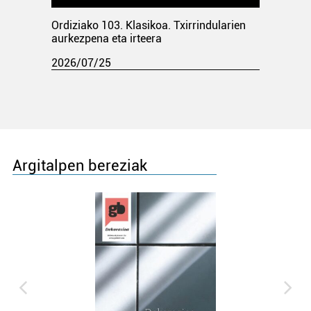
Ordiziako 103. Klasikoa. Txirrindularien
aurkezpena eta irteera
2026/07/25
Argitalpen bereziak