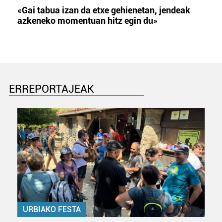
«Gai tabua izan da etxe gehienetan, jendeak
azkeneko momentuan hitz egin du»
ERREPORTAJEAK
URBIAKO FESTA