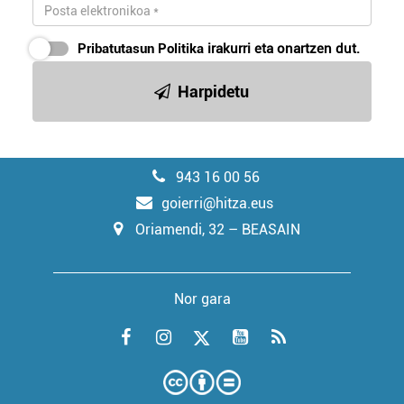
Pribatutasun Politika
irakurri eta onartzen dut.
Harpidetu
943 16 00 56
goierri@hitza.eus
Oriamendi, 32 – BEASAIN
Nor gara