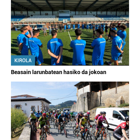
zure baimena Cookieen adierazpenean.
Webgune honek cookie propioak eta hirugarrenen cookie-
fitxategiak erabiltzen ditu. Zure esperientzia eta
zerbitzuak hobetzeko asmoz, cookie teknologiaz
baliatzen gara. Ohar hau onartuz gero, teknologia hori
erabiltzeko baimen esplizitua ematen diguzu.
Gehiago
irakurri
KIROLA
Beasain larunbatean hasiko da jokoan