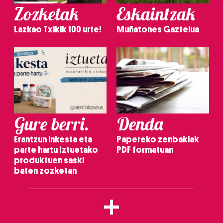
Zozketak
Eskaintzak
Lazkao Txikik 100 urte!
Muñatones Gaztelua
Gure berri.
Denda
Erantzun inkesta eta
Papereko zenbakiak
parte hartu Iztuetako
PDF formatuan
produktuen saski
baten zozketan
+