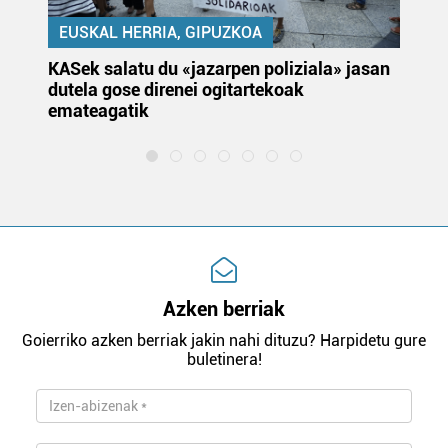
EUSKAL HERRIA, GIPUZKOA
KASek salatu du «jazarpen poliziala» jasan
Pa
dutela gose direnei ogitartekoak
da
emateagatik
«s
Azken berriak
Goierriko azken berriak jakin nahi dituzu? Harpidetu gure
buletinera!