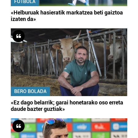
FUTBOLA
«Helburuak hasieratik markatzea beti gaiztoa
izaten da»
BERO BOLADA
«Ez dago belarrik; garai honetarako oso erreta
daude bazter guztiak»