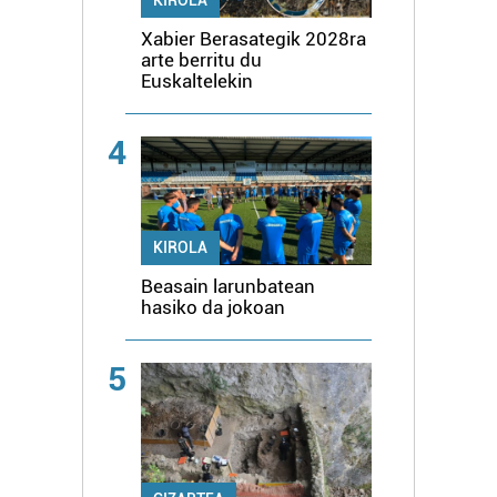
Xabier Berasategik 2028ra
arte berritu du
Euskaltelekin
4
KIROLA
Beasain larunbatean
hasiko da jokoan
5