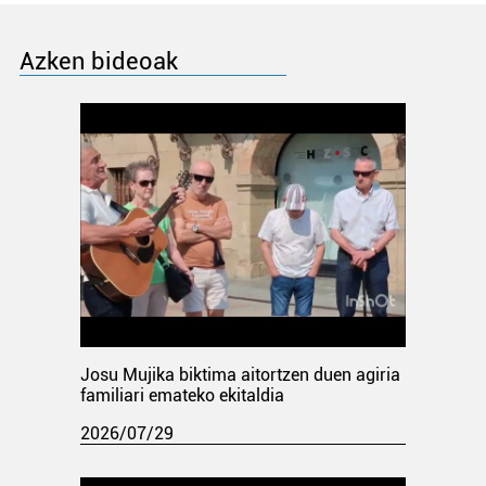
Azken bideoak
Josu Mujika biktima aitortzen duen agiria
familiari emateko ekitaldia
2026/07/29