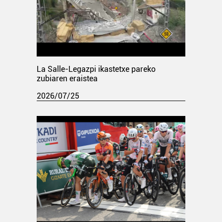
La Salle-Legazpi ikastetxe pareko
zubiaren eraistea
2026/07/25