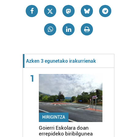
Azken 3 egunetako irakurrienak
1
HIRIGINTZA
Goierri Eskolara doan
errepideko biribilgunea