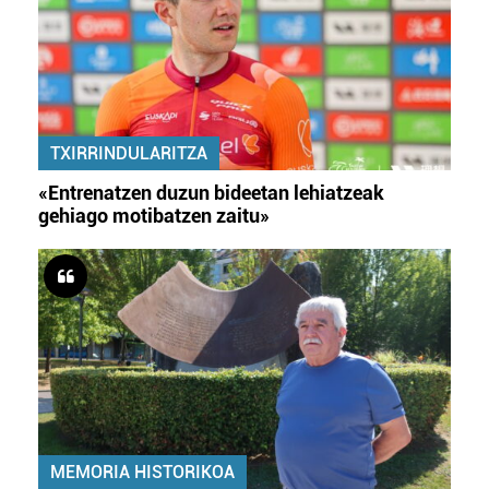
TXIRRINDULARITZA
«Entrenatzen duzun bideetan lehiatzeak
gehiago motibatzen zaitu»
MEMORIA HISTORIKOA