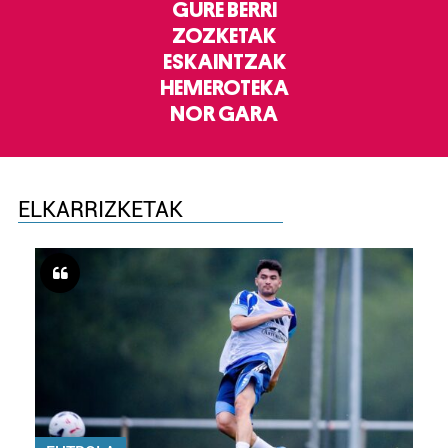
GURE BERRI
ZOZKETAK
ESKAINTZAK
HEMEROTEKA
NOR GARA
ELKARRIZKETAK