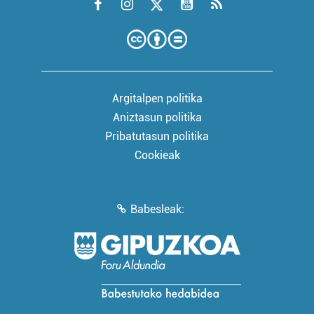
Argitalpen politika
Aniztasun politika
Pribatutasun politika
Cookieak
Babesleak: