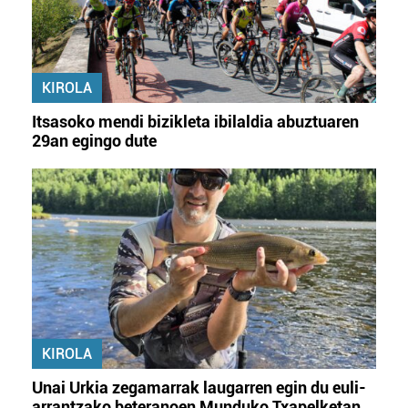
KIROLA
Itsasoko mendi bizikleta ibilaldia abuztuaren
29an egingo dute
KIROLA
Unai Urkia zegamarrak laugarren egin du euli-
arrantzako beteranoen Munduko Txapelketan