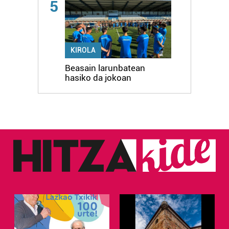
5
KIROLA
Beasain larunbatean
hasiko da jokoan