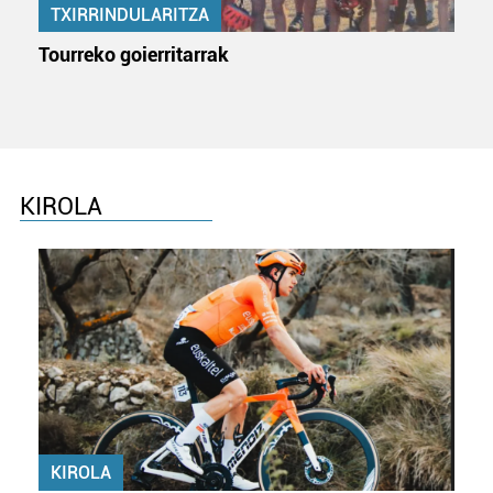
TXIRRINDULARITZA
erabiltzen dituen hauta dezakezu.
Tourreko goierritarrak
Bazkide batzuek ez dizute baimenik eskatzen, eta beren
interes komertzial legitimoetan babesten dira. Ikusi gure
bazkideen zerrenda, beren ustez zein helburutarako
duten interes legitimoa eta horren aurka nola egin
dezakezun ikusteko.
KIROLA
Lortu zure datu pertsonalak prozesatzeko moduari
buruzko informazio gehiago eta ezarri zure lehentasunak
datuen atalean. Edozein unetan alda edo ken dezakezu
zure baimena Cookieen adierazpenean.
Webgune honek cookie propioak eta hirugarrenen cookie-
fitxategiak erabiltzen ditu. Zure esperientzia eta
zerbitzuak hobetzeko asmoz, cookie teknologiaz
baliatzen gara. Ohar hau onartuz gero, teknologia hori
KIROLA
erabiltzeko baimen esplizitua ematen diguzu.
Gehiago