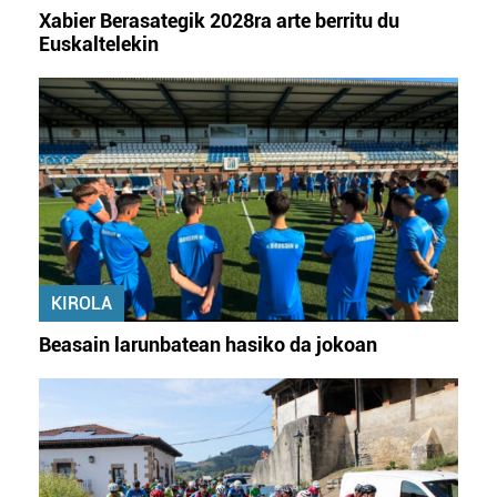
irakurri
Xabier Berasategik 2028ra arte berritu du
Euskaltelekin
KIROLA
Beasain larunbatean hasiko da jokoan