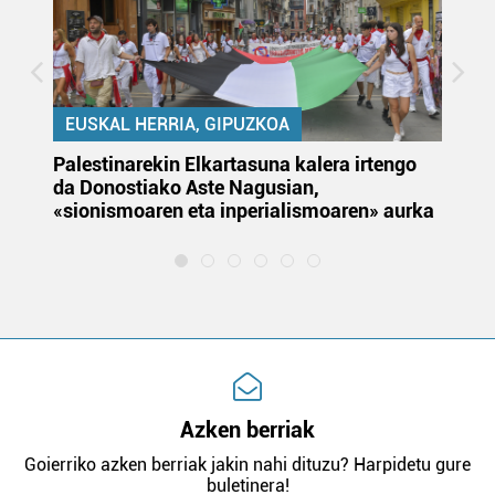
EUSKAL HERRIA, GIPUZKOA
Palestinarekin Elkartasuna kalera irtengo
Do
da Donostiako Aste Nagusian,
du
«sionismoaren eta inperialismoaren» aurka
et
Azken berriak
Goierriko azken berriak jakin nahi dituzu? Harpidetu gure
buletinera!