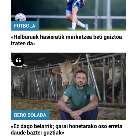
FUTBOLA
«Helburuak hasieratik markatzea beti gaiztoa
izaten da»
BERO BOLADA
«Ez dago belarrik; garai honetarako oso erreta
daude bazter guztiak»