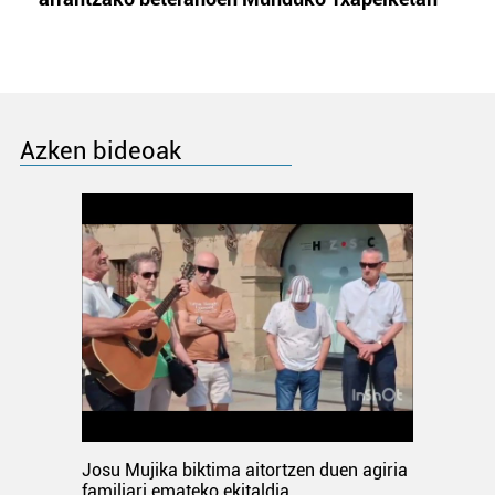
Azken bideoak
Josu Mujika biktima aitortzen duen agiria
familiari emateko ekitaldia