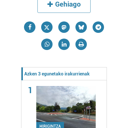
Gehiago
Azken 3 egunetako irakurrienak
1
HIRIGINTZA