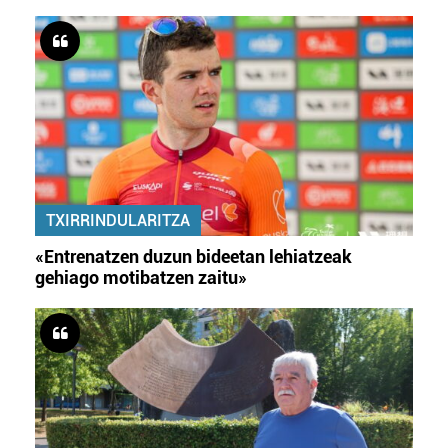
TXIRRINDULARITZA
«Entrenatzen duzun bideetan lehiatzeak
gehiago motibatzen zaitu»