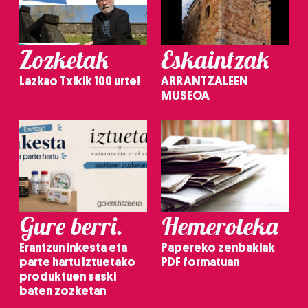
Zozketak
Eskaintzak
Lazkao Txikik 100 urte!
ARRANTZALEEN
MUSEOA
Gure berri.
Hemeroteka
Erantzun inkesta eta
Papereko zenbakiak
parte hartu Iztuetako
PDF formatuan
produktuen saski
baten zozketan