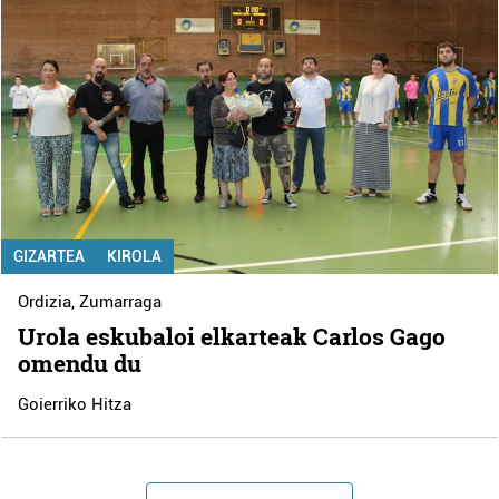
GIZARTEA
KIROLA
Ordizia
,
Zumarraga
Urola eskubaloi elkarteak Carlos Gago
omendu du
Goierriko Hitza