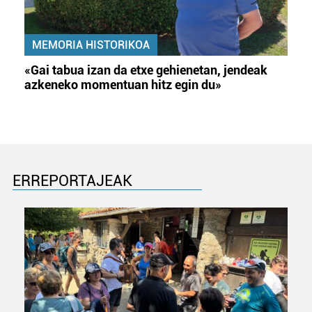
MEMORIA HISTORIKOA
«Gai tabua izan da etxe gehienetan, jendeak
azkeneko momentuan hitz egin du»
ERREPORTAJEAK