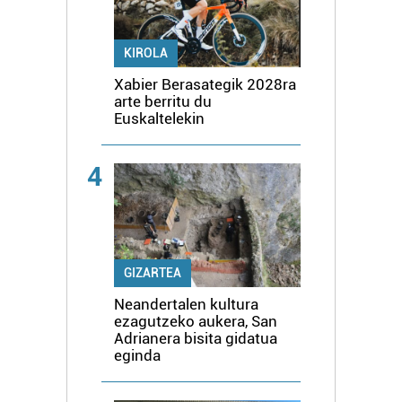
KIROLA
Xabier Berasategik 2028ra
arte berritu du
Euskaltelekin
4
GIZARTEA
Neandertalen kultura
ezagutzeko aukera, San
Adrianera bisita gidatua
eginda