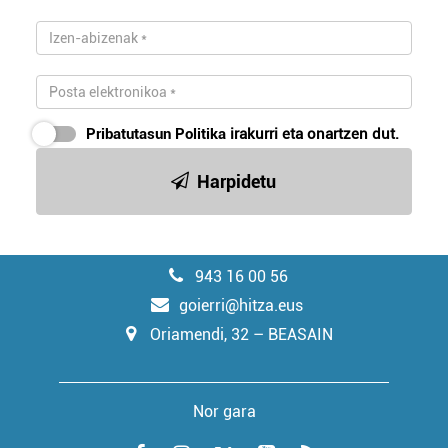
Pribatutasun Politika
irakurri eta onartzen dut.
Harpidetu
943 16 00 56
goierri@hitza.eus
Oriamendi, 32 – BEASAIN
Nor gara