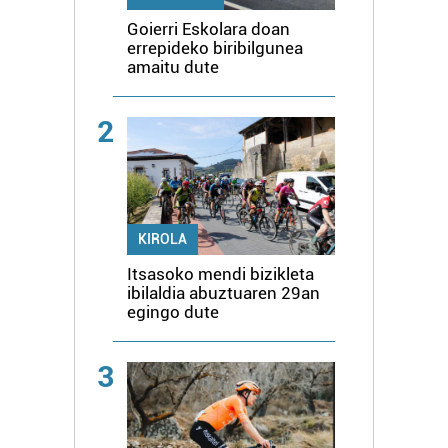
Goierri Eskolara doan
errepideko biribilgunea
amaitu dute
2
KIROLA
Itsasoko mendi bizikleta
ibilaldia abuztuaren 29an
egingo dute
3