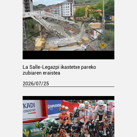
La Salle-Legazpi ikastetxe pareko
zubiaren eraistea
2026/07/25