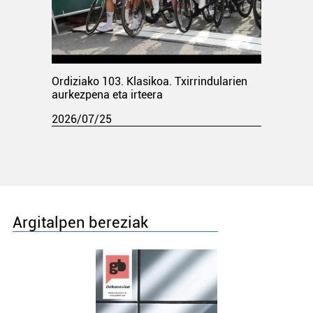
Ordiziako 103. Klasikoa. Txirrindularien
aurkezpena eta irteera
2026/07/25
Argitalpen bereziak