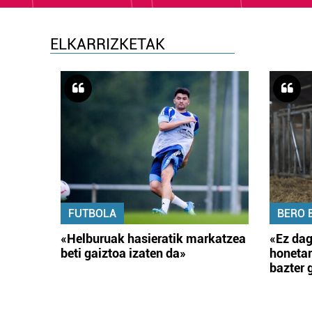
ELKARRIZKETAK
FUTBOLA
BERO 
«Helburuak hasieratik markatzea
«Ez dag
beti gaiztoa izaten da»
honetar
bazter 