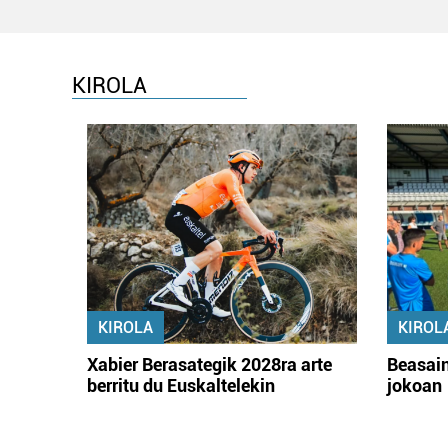
KIROLA
KIROLA
KIROL
Xabier Berasategik 2028ra arte
Beasain
berritu du Euskaltelekin
jokoan