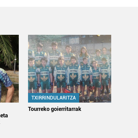
TXIRRINDULARITZA
:
Tourreko goierritarrak
eta
k