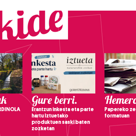
ak
Gure berri.
Hemero
RDINOLA
Erantzun inkesta eta parte
Papereko ze
hartu Iztuetako
formatuan
produktuen saski baten
zozketan