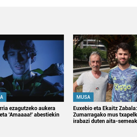
A
MUSA
rria ezagutzeko aukera
Euxebio eta Ekaitz Zabala
 eta 'Amaaaa!' abestiekin
Zumarragako mus txapelk
irabazi duten aita-semea