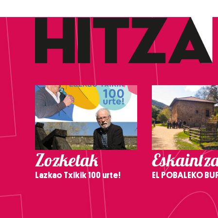
Zozketak
Eskaintz
Lazkao Txikik 100 urte!
EL POBALEKO BU