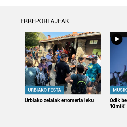
ERREPORTAJEAK
URBIAKO FESTA
MUSIK
Urbiako zelaiak erromeria leku
Odik be
'KimiK'