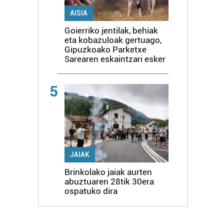
AISIA
Goierriko jentilak, behiak
eta kobazuloak gertuago,
Gipuzkoako Parketxe
Sarearen eskaintzari esker
5
JAIAK
Brinkolako jaiak aurten
abuztuaren 28tik 30era
ospatuko dira