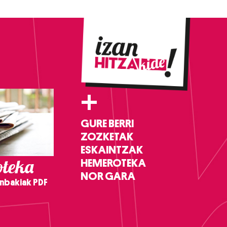
+
GURE BERRI
ZOZKETAK
ESKAINTZAK
teka
HEMEROTEKA
NOR GARA
nbakiak PDF