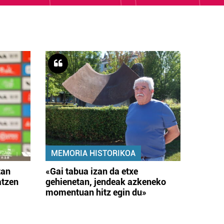
MEMORIA HISTORIKOA
tan
«Gai tabua izan da etxe
atzen
gehienetan, jendeak azkeneko
momentuan hitz egin du»