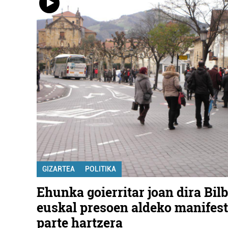
GIZARTEA
POLITIKA
Ehunka goierritar joan dira Bilb
euskal presoen aldeko manifes
parte hartzera