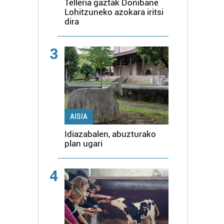
Telleria gaztak Donibane
Lohitzuneko azokara iritsi
dira
3
AISIA
Idiazabalen, abuzturako
plan ugari
4