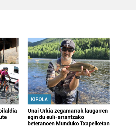
KIROLA
bilaldia
Unai Urkia zegamarrak laugarren
ute
egin du euli-arrantzako
beteranoen Munduko Txapelketan