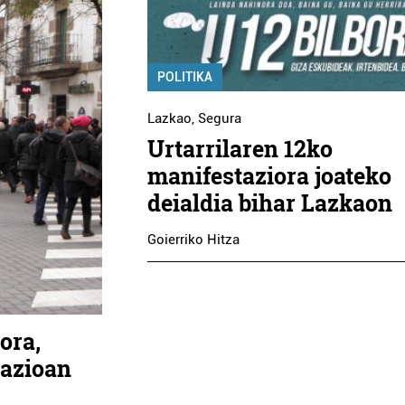
POLITIKA
Lazkao
,
Segura
Urtarrilaren 12ko
manifestaziora joateko
deialdia bihar Lazkaon
Goierriko Hitza
ora,
tazioan