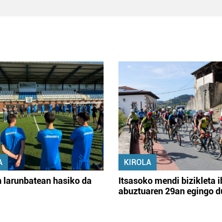
A
KIROLA
 larunbatean hasiko da
Itsasoko mendi bizikleta i
abuztuaren 29an egingo d