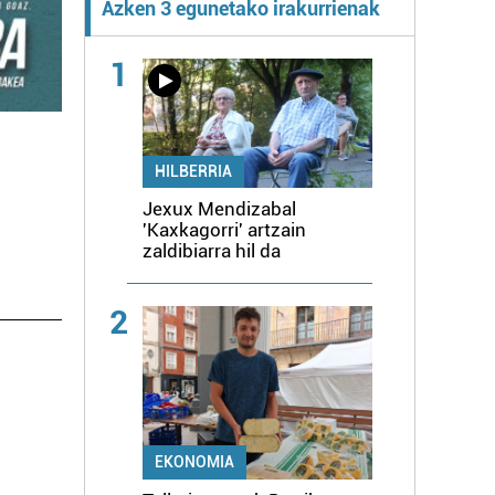
Azken 3 egunetako irakurrienak
1
HILBERRIA
Jexux Mendizabal
'Kaxkagorri' artzain
zaldibiarra hil da
2
EKONOMIA