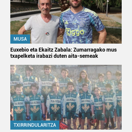
pertsonalizatuak eskaintzeko, iragarkiak eta edukia
neurtzeko, jendeari buruzko informazioa biltzeko eta
produktuak garatzeko. Zure datuak nork eta zertarako
erabiltzen dituen hauta dezakezu.
MUSA
Bazkide batzuek ez dizute baimenik eskatzen, eta beren
interes komertzial legitimoetan babesten dira. Ikusi gure
Euxebio eta Ekaitz Zabala: Zumarragako mus
bazkideen zerrenda, beren ustez zein helburutarako
txapelketa irabazi duten aita-semeak
duten interes legitimoa eta horren aurka nola egin
dezakezun ikusteko.
Lortu zure datu pertsonalak prozesatzeko moduari
buruzko informazio gehiago eta ezarri zure lehentasunak
datuen atalean. Edozein unetan alda edo ken dezakezu
zure baimena Cookieen adierazpenean.
Webgune honek cookie propioak eta hirugarrenen cookie-
fitxategiak erabiltzen ditu. Zure esperientzia eta
TXIRRINDULARITZA
zerbitzuak hobetzeko asmoz, cookie teknologiaz