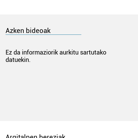
Azken bideoak
Ez da informaziorik aurkitu sartutako
datuekin.
Argitalpen bereziak