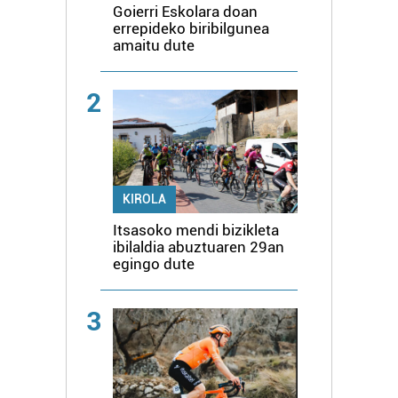
Goierri Eskolara doan
errepideko biribilgunea
amaitu dute
2
KIROLA
Itsasoko mendi bizikleta
ibilaldia abuztuaren 29an
egingo dute
3