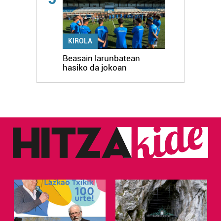
KIROLA
Beasain larunbatean
hasiko da jokoan