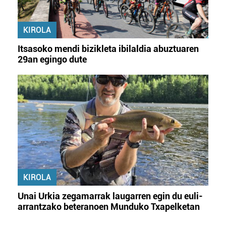
KIROLA
Itsasoko mendi bizikleta ibilaldia abuztuaren
29an egingo dute
KIROLA
Unai Urkia zegamarrak laugarren egin du euli-
arrantzako beteranoen Munduko Txapelketan