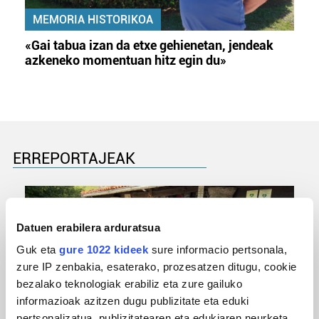
MEMORIA HISTORIKOA
«Gai tabua izan da etxe gehienetan, jendeak
azkeneko momentuan hitz egin du»
ERREPORTAJEAK
Datuen erabilera arduratsua
Guk eta
gure 1022 kideek
sure informacio pertsonala,
zure IP zenbakia, esaterako, prozesatzen ditugu, cookie
bezalako teknologiak erabiliz eta zure gailuko
informazioak azitzen dugu publizitate eta eduki
pertsonalizatua, publizitatearen eta edukiaren neurketa,