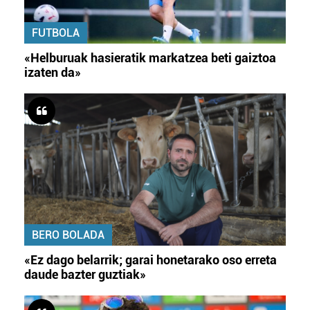
FUTBOLA
«Helburuak hasieratik markatzea beti gaiztoa
izaten da»
BERO BOLADA
«Ez dago belarrik; garai honetarako oso erreta
daude bazter guztiak»