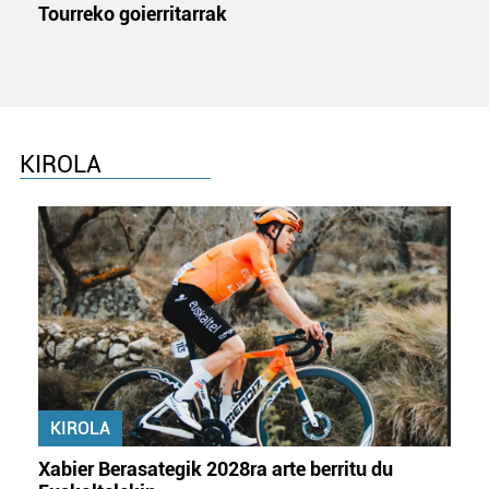
Tourreko goierritarrak
baliatzen gara. Ohar hau onartuz gero, teknologia hori
erabiltzeko baimen esplizitua ematen diguzu.
Gehiago
irakurri
KIROLA
KIROLA
Xabier Berasategik 2028ra arte berritu du