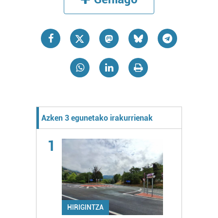
Azken 3 egunetako irakurrienak
1
HIRIGINTZA