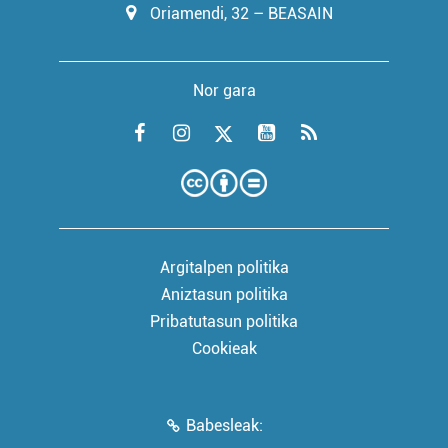
Oriamendi, 32 – BEASAIN
Nor gara
Argitalpen politika
Aniztasun politika
Pribatutasun politika
Cookieak
Babesleak: