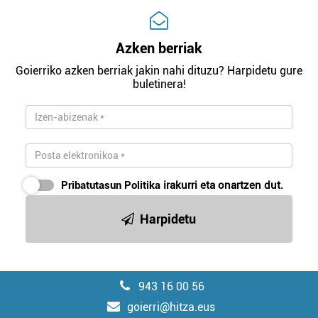
Azken berriak
Goierriko azken berriak jakin nahi dituzu? Harpidetu gure
buletinera!
Pribatutasun Politika
irakurri eta onartzen dut.
Harpidetu
943 16 00 56
goierri@hitza.eus