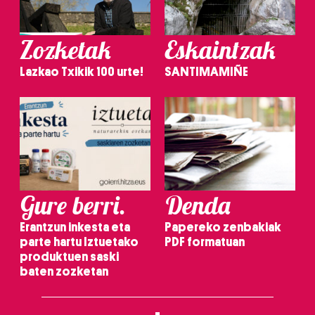
Zozketak
Eskaintzak
Lazkao Txikik 100 urte!
SANTIMAMIÑE
Gure berri.
Denda
Erantzun inkesta eta
Papereko zenbakiak
parte hartu Iztuetako
PDF formatuan
produktuen saski
baten zozketan