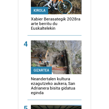
KIROLA
Xabier Berasategik 2028ra
arte berritu du
Euskaltelekin
4
GIZARTEA
Neandertalen kultura
ezagutzeko aukera, San
Adrianera bisita gidatua
eginda
5