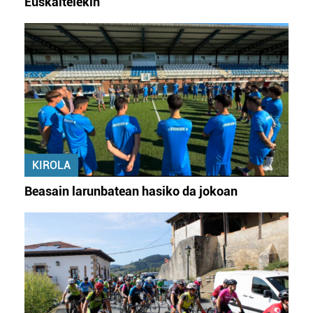
Euskaltelekin
KIROLA
Beasain larunbatean hasiko da jokoan