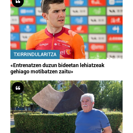
TXIRRINDULARITZA
«Entrenatzen duzun bideetan lehiatzeak
gehiago motibatzen zaitu»