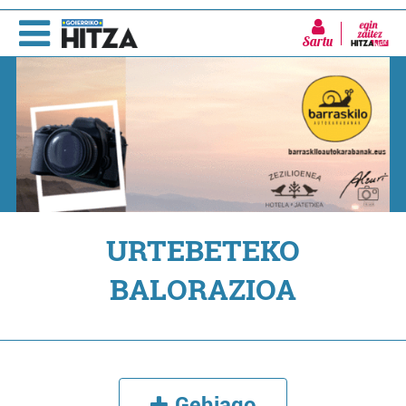
Sartu
URTEBETEKO
BALORAZIOA
Gehiago