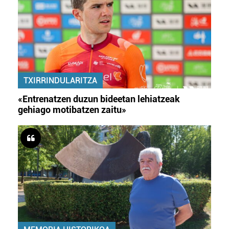
Lortu zure datu pertsonalak prozesatzeko moduari
buruzko informazio gehiago eta ezarri zure lehentasunak
datuen atalean. Edozein unetan alda edo ken dezakezu
zure baimena Cookieen adierazpenean.
Webgune honek cookie propioak eta hirugarrenen cookie-
TXIRRINDULARITZA
fitxategiak erabiltzen ditu. Zure esperientzia eta
zerbitzuak hobetzeko asmoz, cookie teknologiaz
«Entrenatzen duzun bideetan lehiatzeak
baliatzen gara. Ohar hau onartuz gero, teknologia hori
gehiago motibatzen zaitu»
erabiltzeko baimen esplizitua ematen diguzu.
Gehiago
irakurri