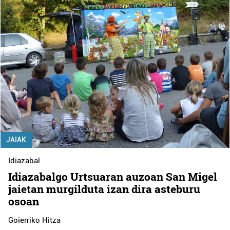
JAIAK
Idiazabal
Idiazabalgo Urtsuaran auzoan San Migel
jaietan murgilduta izan dira asteburu
osoan
Goierriko Hitza