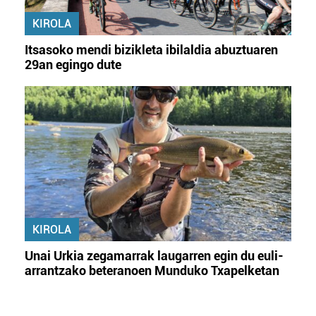
KIROLA
Itsasoko mendi bizikleta ibilaldia abuztuaren
29an egingo dute
KIROLA
Unai Urkia zegamarrak laugarren egin du euli-
arrantzako beteranoen Munduko Txapelketan