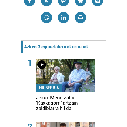
Azken 3 egunetako irakurrienak
1
HILBERRIA
Jexux Mendizabal
'Kaxkagorri' artzain
zaldibiarra hil da
2