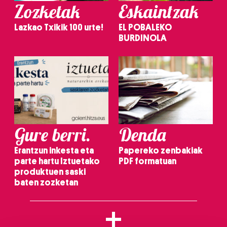
Zozketak
Eskaintzak
Lazkao Txikik 100 urte!
EL POBALEKO
BURDINOLA
Gure berri.
Denda
Erantzun inkesta eta
Papereko zenbakiak
parte hartu Iztuetako
PDF formatuan
produktuen saski
baten zozketan
+