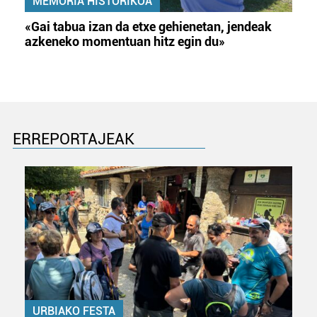
MEMORIA HISTORIKOA
«Gai tabua izan da etxe gehienetan, jendeak
azkeneko momentuan hitz egin du»
ERREPORTAJEAK
URBIAKO FESTA