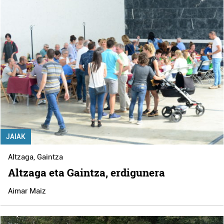
JAIAK
Altzaga
,
Gaintza
Altzaga eta Gaintza, erdigunera
Aimar Maiz