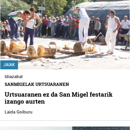
JAIAK
Idiazabal
SANMIGELAK URTSUARANEN
Urtsuaranen ez da San Migel festarik
izango aurten
Laida Goiburu