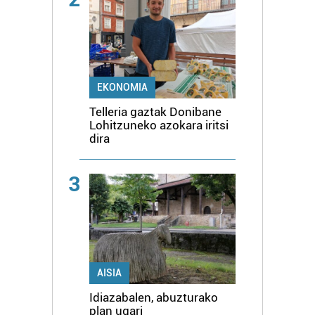
EKONOMIA
Telleria gaztak Donibane
Lohitzuneko azokara iritsi
dira
3
AISIA
Idiazabalen, abuzturako
plan ugari