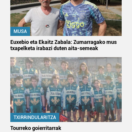
MUSA
Euxebio eta Ekaitz Zabala: Zumarragako mus
txapelketa irabazi duten aita-semeak
TXIRRINDULARITZA
Tourreko goierritarrak