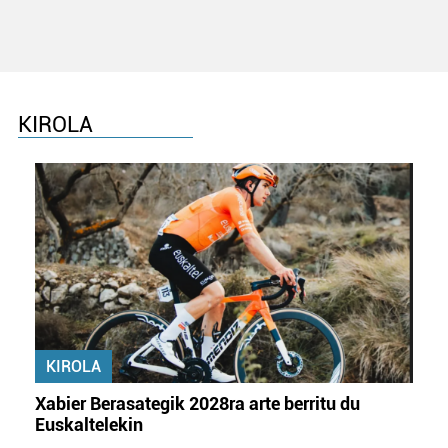
KIROLA
KIROLA
Xabier Berasategik 2028ra arte berritu du
Euskaltelekin