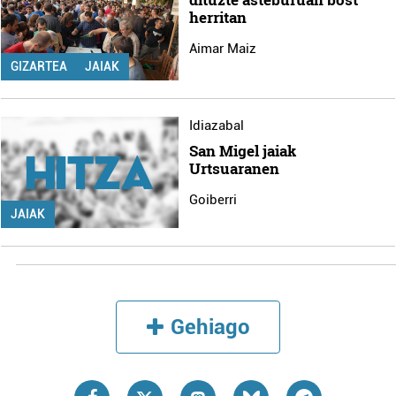
herritan
Aimar Maiz
GIZARTEA
JAIAK
Idiazabal
San Migel jaiak
Urtsuaranen
Goiberri
JAIAK
Gehiago