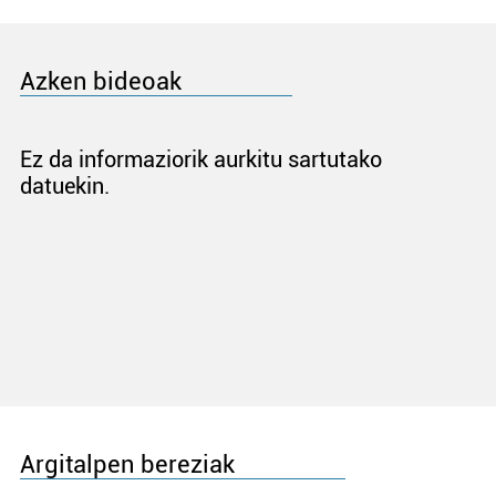
Azken bideoak
Ez da informaziorik aurkitu sartutako
datuekin.
Argitalpen bereziak