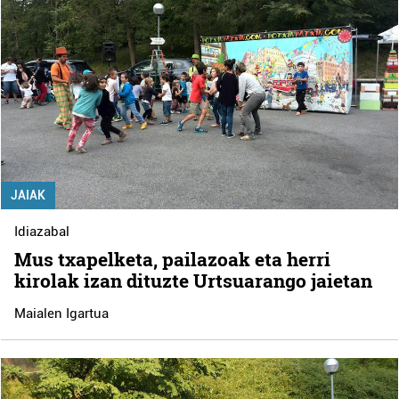
JAIAK
Idiazabal
Mus txapelketa, pailazoak eta herri
kirolak izan dituzte Urtsuarango jaietan
Maialen Igartua