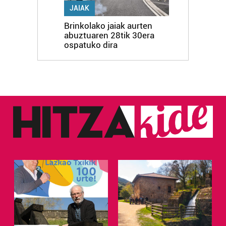
JAIAK
Brinkolako jaiak aurten
abuztuaren 28tik 30era
ospatuko dira