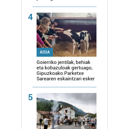
4
AISIA
Goierriko jentilak, behiak
eta kobazuloak gertuago,
Gipuzkoako Parketxe
Sarearen eskaintzari esker
5