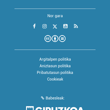
Nor gara
Argitalpen politika
Aniztasun politika
Pribatutasun politika
Cookieak
Babesleak: