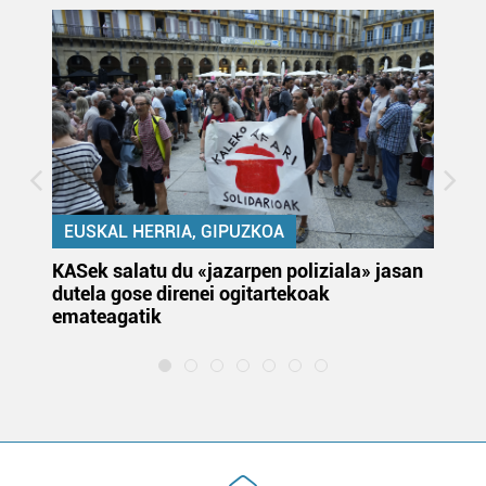
EUSKAL HERRIA, GIPUZKOA
KASek salatu du «jazarpen poliziala» jasan
Pa
dutela gose direnei ogitartekoak
da
emateagatik
«s