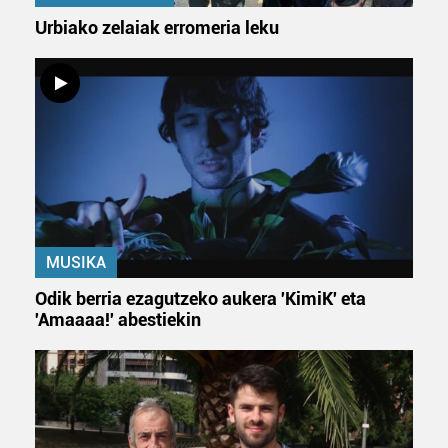
Urbiako zelaiak erromeria leku
MUSIKA
Odik berria ezagutzeko aukera 'KimiK' eta
'Amaaaa!' abestiekin