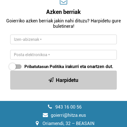
Azken berriak
Goierriko azken berriak jakin nahi dituzu? Harpidetu gure
buletinera!
Pribatutasun Politika
irakurri eta onartzen dut.
Harpidetu
943 16 00 56
goierri@hitza.eus
Oriamendi, 32 – BEASAIN