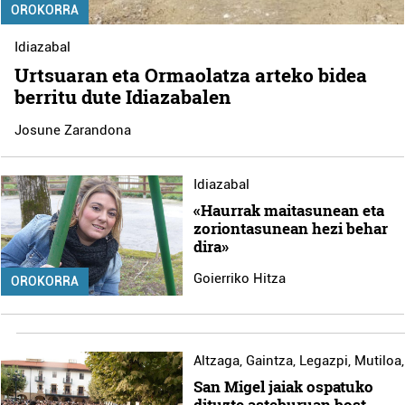
OROKORRA
Idiazabal
Urtsuaran eta Ormaolatza arteko bidea
berritu dute Idiazabalen
Josune Zarandona
Idiazabal
«Haurrak maitasunean eta
zoriontasunean hezi behar
dira»
Goierriko Hitza
OROKORRA
Altzaga
,
Gaintza
,
Legazpi
,
Mutiloa
San Migel jaiak ospatuko
dituzte asteburuan bost