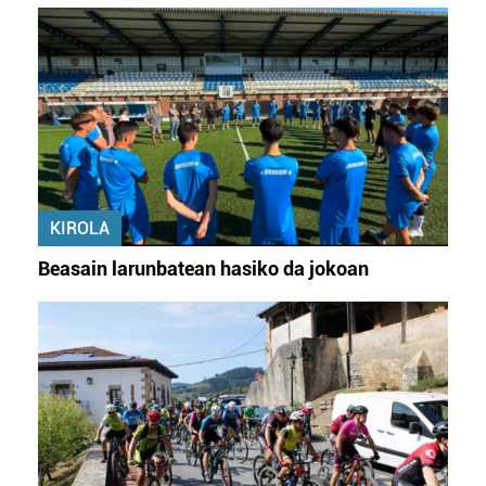
KIROLA
Beasain larunbatean hasiko da jokoan