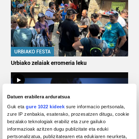
URBIAKO FESTA
Urbiako zelaiak erromeria leku
Datuen erabilera arduratsua
Guk eta
gure 1022 kideek
sure informacio pertsonala,
zure IP zenbakia, esaterako, prozesatzen ditugu, cookie
bezalako teknologiak erabiliz eta zure gailuko
informazioak azitzen dugu publizitate eta eduki
MUSIKA
pertsonalizatua, publizitatearen eta edukiaren neurketa,