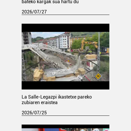
bateko kargak sua hartu du
2026/07/27
La Salle-Legazpi ikastetxe pareko
zubiaren eraistea
2026/07/25