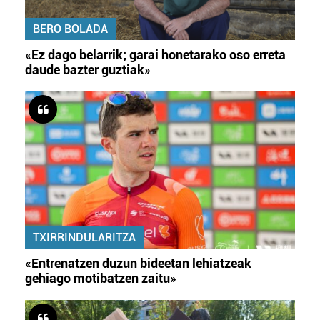
BERO BOLADA
«Ez dago belarrik; garai honetarako oso erreta
daude bazter guztiak»
TXIRRINDULARITZA
«Entrenatzen duzun bideetan lehiatzeak
gehiago motibatzen zaitu»