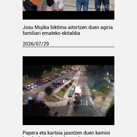
Josu Mujika biktima aitortzen duen agiria
familiari emateko ekitaldia
2026/07/29
Papera eta kartoia jasotzen duen kamioi