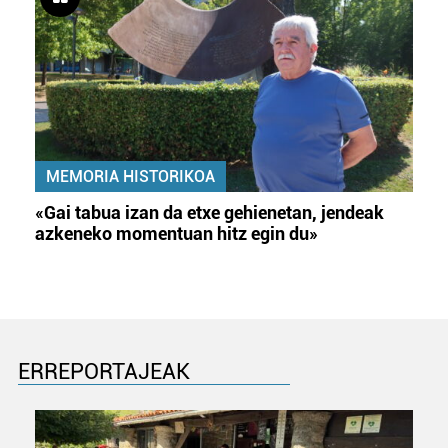
MEMORIA HISTORIKOA
«Gai tabua izan da etxe gehienetan, jendeak
azkeneko momentuan hitz egin du»
ERREPORTAJEAK