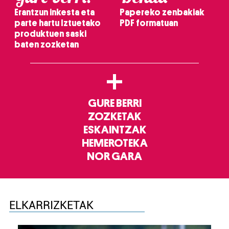
Erantzun inkesta eta
Papereko zenbakiak
parte hartu Iztuetako
PDF formatuan
produktuen saski
baten zozketan
+
GURE BERRI
ZOZKETAK
ESKAINTZAK
HEMEROTEKA
NOR GARA
ELKARRIZKETAK