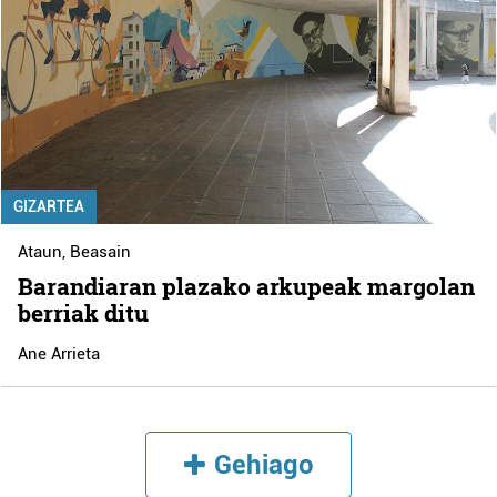
GIZARTEA
Ataun
,
Beasain
Barandiaran plazako arkupeak margolan
berriak ditu
Ane Arrieta
Gehiago