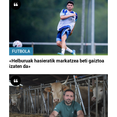
FUTBOLA
«Helburuak hasieratik markatzea beti gaiztoa
izaten da»