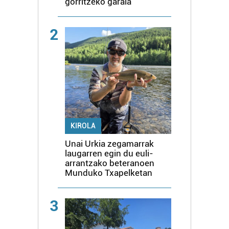
gorritzeko garaia
2
KIROLA
Unai Urkia zegamarrak
laugarren egin du euli-
arrantzako beteranoen
Munduko Txapelketan
3