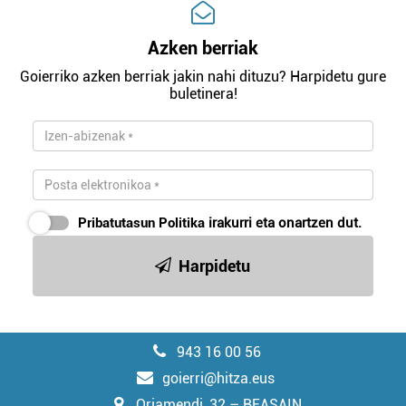
Azken berriak
Goierriko azken berriak jakin nahi dituzu? Harpidetu gure
buletinera!
Pribatutasun Politika
irakurri eta onartzen dut.
Harpidetu
943 16 00 56
goierri@hitza.eus
Oriamendi, 32 – BEASAIN