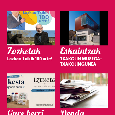
Zozketak
Eskaintzak
Lazkao Txikik 100 urte!
TXAKOLIN MUSEOA-
TXAKOLINGUNEA
Gure berri.
Denda