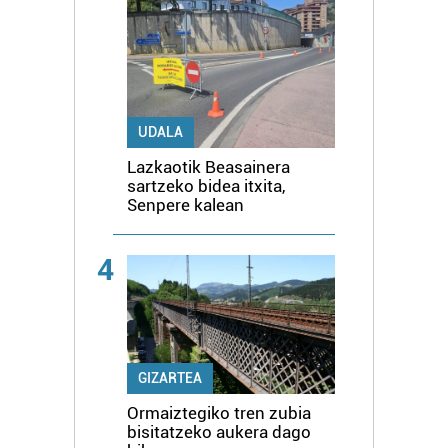
UDALA
Lazkaotik Beasainera
sartzeko bidea itxita,
Senpere kalean
4
GIZARTEA
Ormaiztegiko tren zubia
bisitatzeko aukera dago