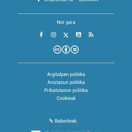
Nor gara
Argitalpen politika
Aniztasun politika
Pribatutasun politika
Cookieak
Babesleak: