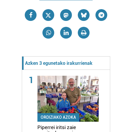
Azken 3 egunetako irakurrienak
1
ORDIZIAKO AZOKA
Piperrei iritsi zaie