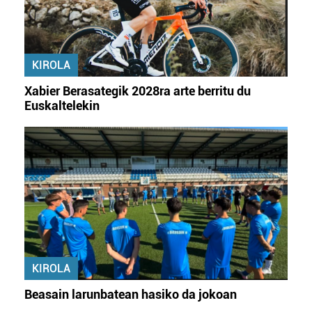
baliatzen gara. Ohar hau onartuz gero, teknologia hori
erabiltzeko baimen esplizitua ematen diguzu.
Gehiago
irakurri
KIROLA
Xabier Berasategik 2028ra arte berritu du
Euskaltelekin
KIROLA
Beasain larunbatean hasiko da jokoan