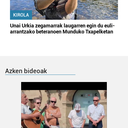
KIROLA
Unai Urkia zegamarrak laugarren egin du euli-
arrantzako beteranoen Munduko Txapelketan
Azken bideoak