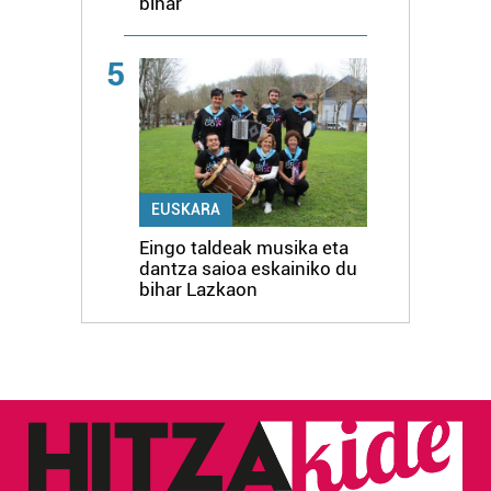
bihar
5
EUSKARA
Eingo taldeak musika eta
dantza saioa eskainiko du
bihar Lazkaon