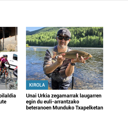
KIROLA
bilaldia
Unai Urkia zegamarrak laugarren
ute
egin du euli-arrantzako
beteranoen Munduko Txapelketan