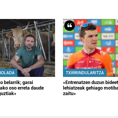
BOLADA
TXIRRINDULARITZA
o belarrik; garai
«Entrenatzen duzun bidee
ako oso erreta daude
lehiatzeak gehiago motib
guztiak»
zaitu»