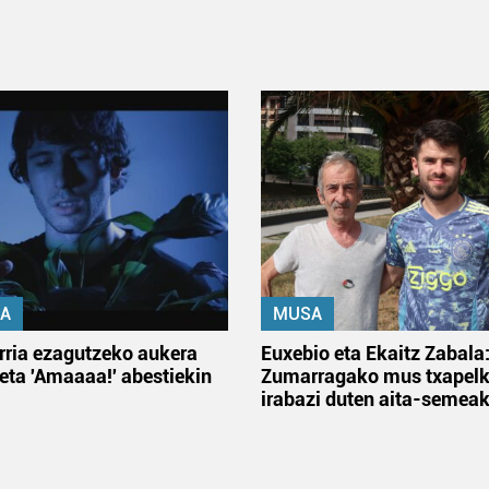
A
MUSA
rria ezagutzeko aukera
Euxebio eta Ekaitz Zabala
 eta 'Amaaaa!' abestiekin
Zumarragako mus txapelk
irabazi duten aita-semea