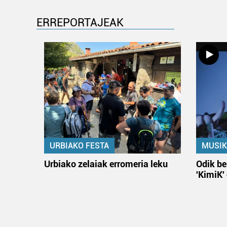
ERREPORTAJEAK
URBIAKO FESTA
MUSIK
Urbiako zelaiak erromeria leku
Odik be
'KimiK'