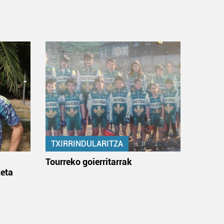
TXIRRINDULARITZA
:
Tourreko goierritarrak
eta
k