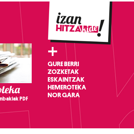
+
GURE BERRI
ZOZKETAK
ESKAINTZAK
teka
HEMEROTEKA
NOR GARA
nbakiak PDF