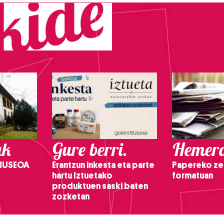
ak
Gure berri.
Hemero
 MUSEOA
Erantzun inkesta eta parte
Papereko ze
hartu Iztuetako
formatuan
produktuen saski baten
zozketan