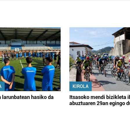
A
KIROLA
 larunbatean hasiko da
Itsasoko mendi bizikleta i
abuztuaren 29an egingo d