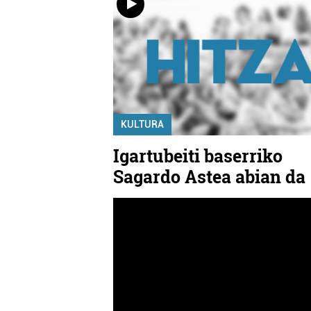
KULTURA
Igartubeiti baserriko
Sagardo Astea abian da