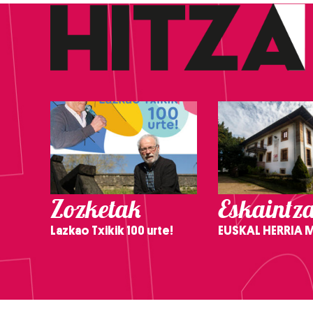
Zozketak
Eskaintz
Lazkao Txikik 100 urte!
EUSKAL HERRIA