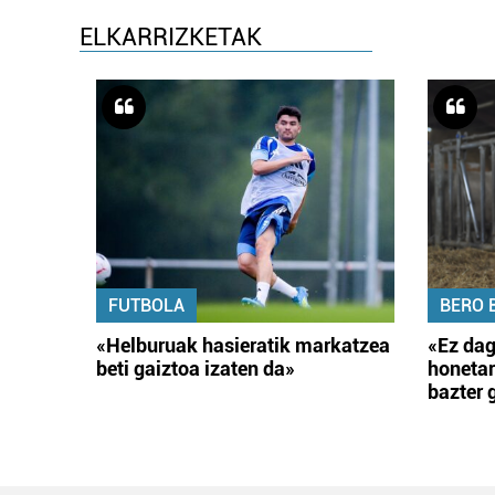
ELKARRIZKETAK
FUTBOLA
BERO 
«Helburuak hasieratik markatzea
«Ez dag
beti gaiztoa izaten da»
honetar
bazter 