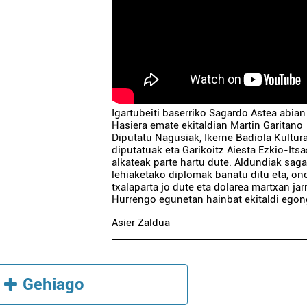
Igartubeiti baserriko Sagardo Astea abian
Hasiera emate ekitaldian Martin Garitano
Diputatu Nagusiak, Ikerne Badiola Kultur
diputatuak eta Garikoitz Aiesta Ezkio-Its
alkateak parte hartu dute. Aldundiak sag
lehiaketako diplomak banatu ditu eta, on
txalaparta jo dute eta dolarea martxan jarr
Hurrengo egunetan hainbat ekitaldi egon
Asier Zaldua
Gehiago