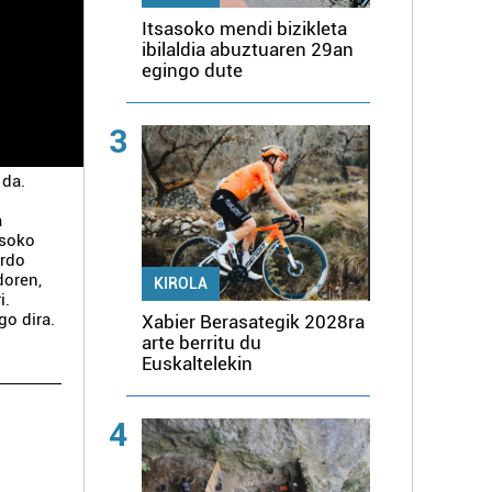
Itsasoko mendi bizikleta
ibilaldia abuztuaren 29an
egingo dute
3
 da.
a
asoko
ardo
doren,
KIROLA
i.
go dira.
Xabier Berasategik 2028ra
arte berritu du
Euskaltelekin
4