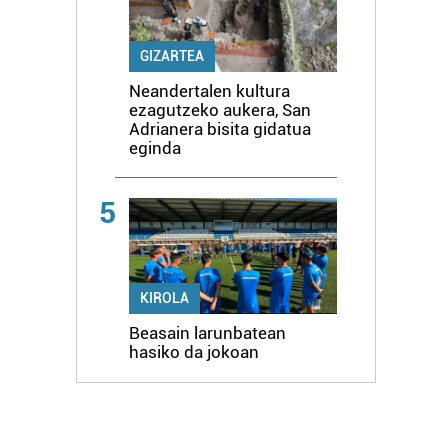
GIZARTEA
Neandertalen kultura
ezagutzeko aukera, San
Adrianera bisita gidatua
eginda
5
KIROLA
Beasain larunbatean
hasiko da jokoan