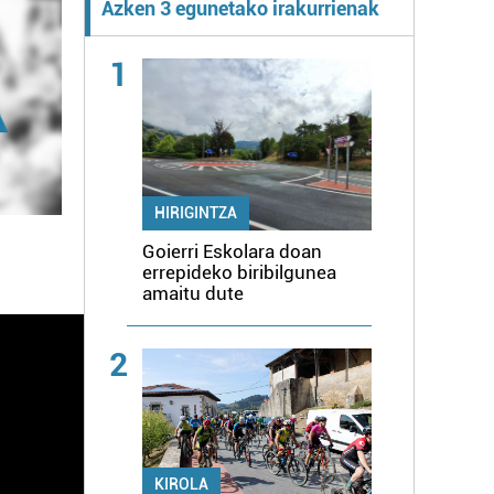
Azken 3 egunetako irakurrienak
1
HIRIGINTZA
Goierri Eskolara doan
errepideko biribilgunea
amaitu dute
2
KIROLA