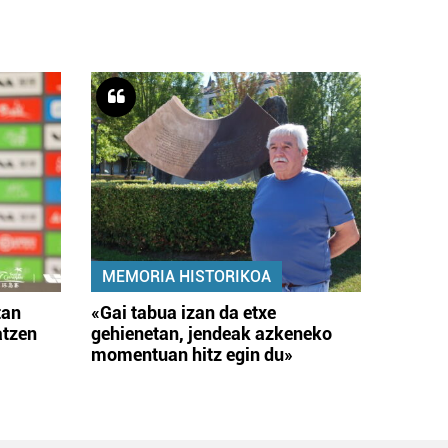
MEMORIA HISTORIKOA
tan
«Gai tabua izan da etxe
atzen
gehienetan, jendeak azkeneko
momentuan hitz egin du»