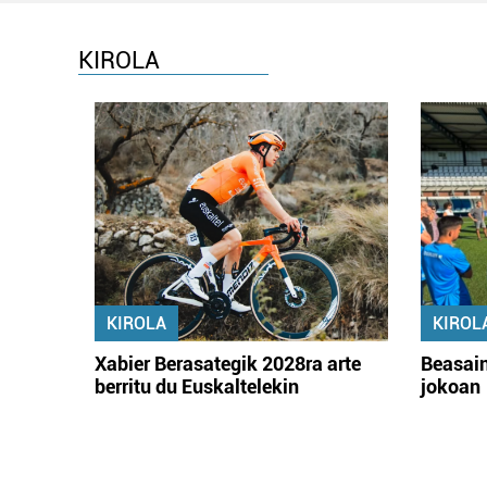
KIROLA
KIROLA
KIROL
Xabier Berasategik 2028ra arte
Beasain
berritu du Euskaltelekin
jokoan