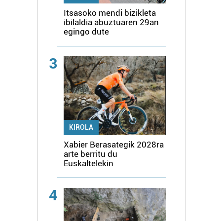
Itsasoko mendi bizikleta
ibilaldia abuztuaren 29an
egingo dute
3
KIROLA
Xabier Berasategik 2028ra
arte berritu du
Euskaltelekin
4