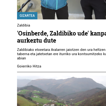
GIZARTEA
Zaldibia
'Osinberde, Zaldibiko ude' kanp
aurkeztu dute
Zaldibiako etxeetara Aralarren jaiotzen den ura heltzen
taberna eta jatetxetan ere iturriko ura kontsumitzeko k
abian
Goierriko Hitza