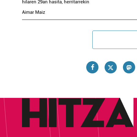
hilaren 29an hasita, herritarrekin
Aimar Maiz