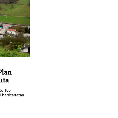
Plan
uta
o. 105
 herritarretan