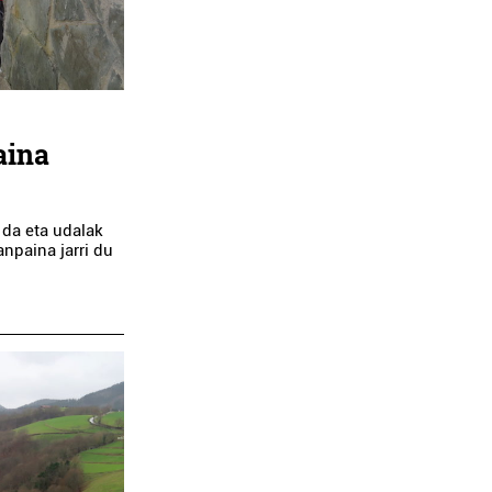
aina
 da eta udalak
anpaina jarri du