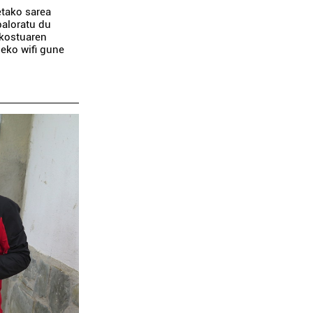
etako sarea
baloratu du
 kostuaren
leko wifi gune