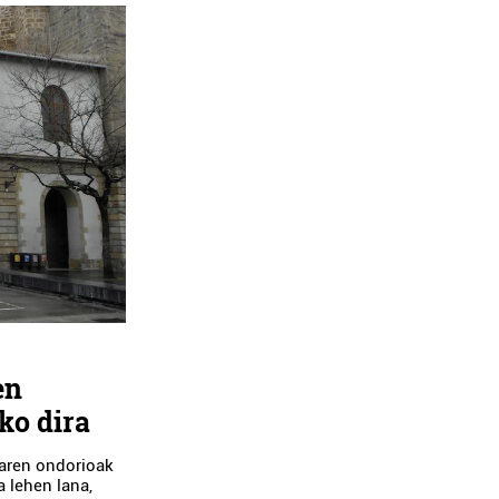
en
ko dira
uaren ondorioak
a lehen lana,