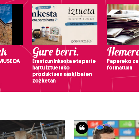
ak
Gure berri.
Hemero
 MUSEOA
Erantzun inkesta eta parte
Papereko ze
hartu Iztuetako
formatuan
produktuen saski baten
zozketan