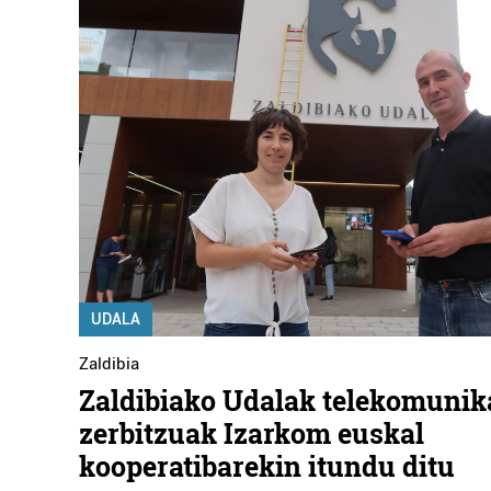
UDALA
Zaldibia
Zaldibiako Udalak telekomunik
zerbitzuak Izarkom euskal
kooperatibarekin itundu ditu