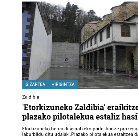
GIZARTEA
HIRIGINTZA
Zaldibia
'Etorkizuneko Zaldibia' eraikitz
plazako pilotalekua estaliz hasi
Etorkizuneko herria diseinatzeko parte-hartze prozes
laburbildu ditu udalak .Plazako pilotalekua estaltzea d