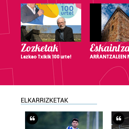
Zozketak
Eskaintz
Lazkao Txikik 100 urte!
ARRANTZALEEN
ELKARRIZKETAK