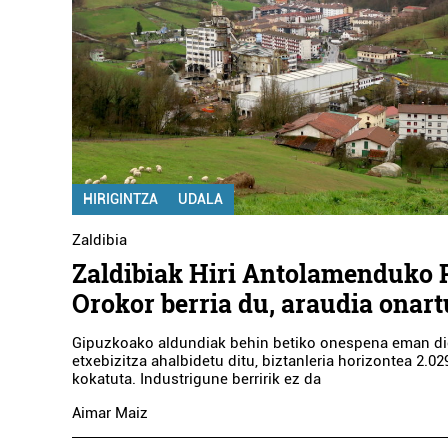
HIRIGINTZA
UDALA
Zaldibia
Zaldibiak Hiri Antolamenduko 
Orokor berria du, araudia onart
Gipuzkoako aldundiak behin betiko onespena eman di
etxebizitza ahalbidetu ditu, biztanleria horizontea 2.029
kokatuta. Industrigune berririk ez da
Aimar Maiz