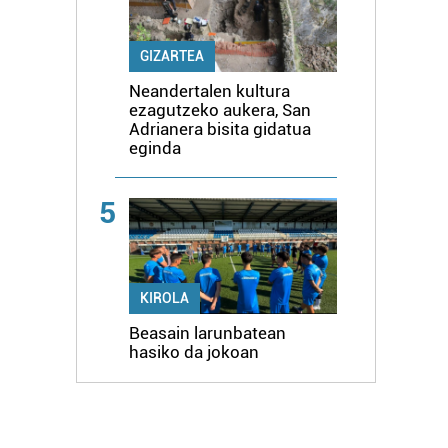
GIZARTEA
Neandertalen kultura
ezagutzeko aukera, San
Adrianera bisita gidatua
eginda
5
KIROLA
Beasain larunbatean
hasiko da jokoan