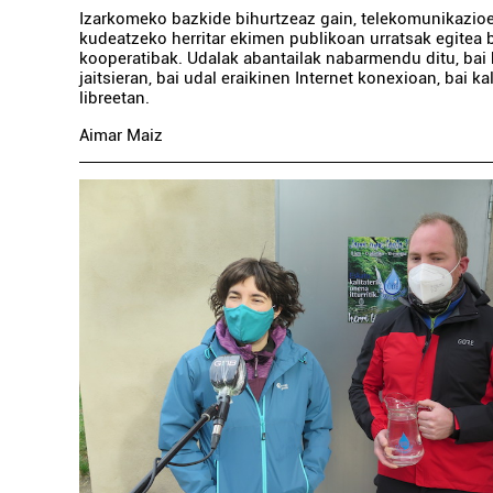
Izarkomeko bazkide bihurtzeaz gain, telekomunikazio
kudeatzeko herritar ekimen publikoan urratsak egitea 
kooperatibak. Udalak abantailak nabarmendu ditu, bai
jaitsieran, bai udal eraikinen Internet konexioan, bai ka
libreetan.
Aimar Maiz