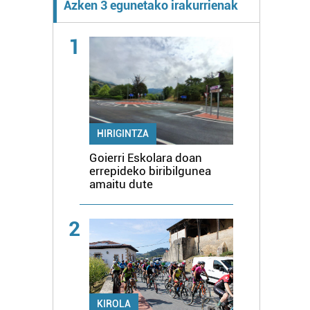
Azken 3 egunetako irakurrienak
1
HIRIGINTZA
Goierri Eskolara doan
errepideko biribilgunea
amaitu dute
2
KIROLA