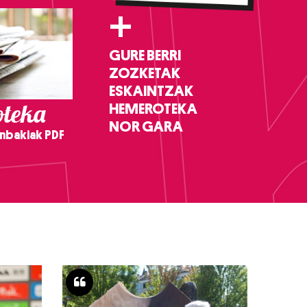
+
GURE BERRI
ZOZKETAK
ESKAINTZAK
teka
HEMEROTEKA
NOR GARA
nbakiak PDF