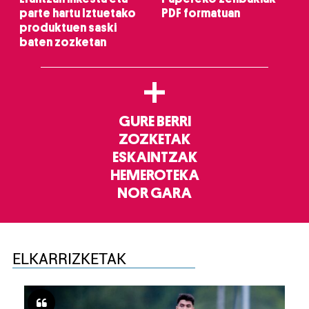
parte hartu Iztuetako
PDF formatuan
produktuen saski
baten zozketan
+
GURE BERRI
ZOZKETAK
ESKAINTZAK
HEMEROTEKA
NOR GARA
ELKARRIZKETAK