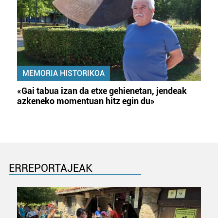
MEMORIA HISTORIKOA
«Gai tabua izan da etxe gehienetan, jendeak
azkeneko momentuan hitz egin du»
ERREPORTAJEAK