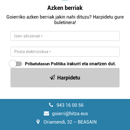
Azken berriak
Goierriko azken berriak jakin nahi dituzu? Harpidetu gure
buletinera!
Pribatutasun Politika
irakurri eta onartzen dut.
Harpidetu
943 16 00 56
goierri@hitza.eus
Oriamendi, 32 – BEASAIN