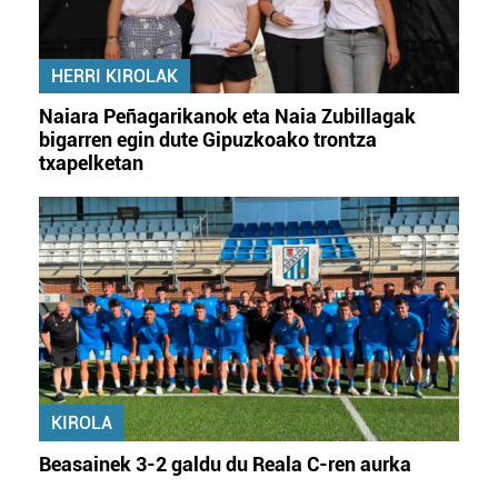
HERRI KIROLAK
Naiara Peñagarikanok eta Naia Zubillagak
bigarren egin dute Gipuzkoako trontza
txapelketan
KIROLA
Beasainek 3-2 galdu du Reala C-ren aurka