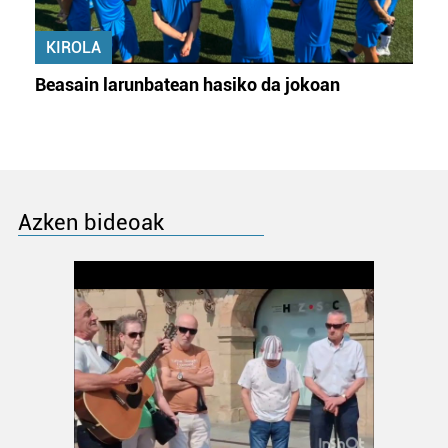
KIROLA
Beasain larunbatean hasiko da jokoan
Azken bideoak