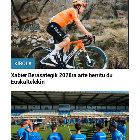
KIROLA
Xabier Berasategik 2028ra arte berritu du
Euskaltelekin