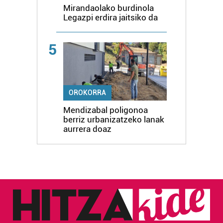
Mirandaolako burdinola
Legazpi erdira jaitsiko da
5
OROKORRA
Mendizabal poligonoa
berriz urbanizatzeko lanak
aurrera doaz