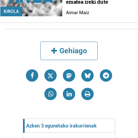
ematea ireki dute
KIROLA
Aimar Maiz
Gehiago
Azken 3 egunetako irakurrienak