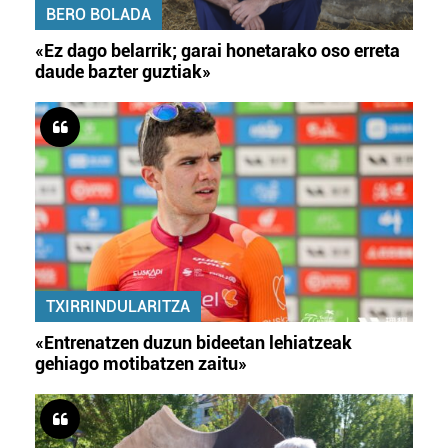
BERO BOLADA
«Ez dago belarrik; garai honetarako oso erreta
daude bazter guztiak»
TXIRRINDULARITZA
«Entrenatzen duzun bideetan lehiatzeak
gehiago motibatzen zaitu»