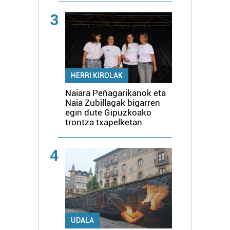
3
HERRI KIROLAK
Naiara Peñagarikanok eta
Naia Zubillagak bigarren
egin dute Gipuzkoako
trontza txapelketan
4
UDALA