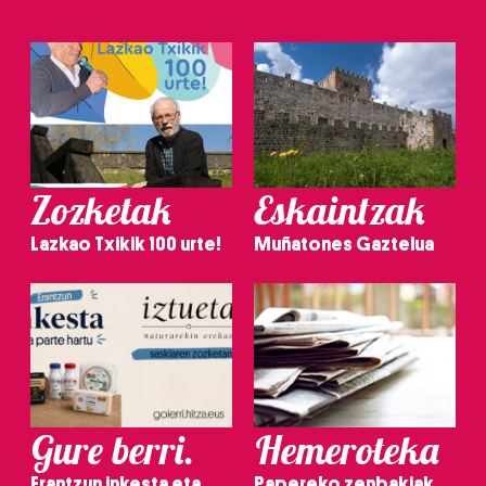
Zozketak
Eskaintzak
Lazkao Txikik 100 urte!
Muñatones Gaztelua
Gure berri.
Hemeroteka
Erantzun inkesta eta
Papereko zenbakiak