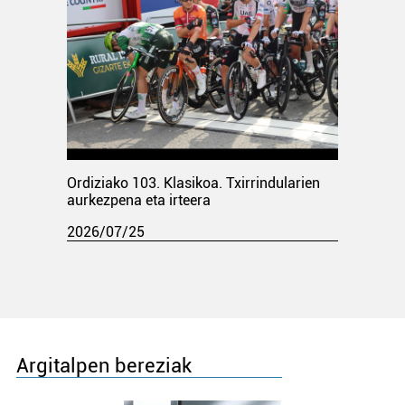
Ordiziako 103. Klasikoa. Txirrindularien
aurkezpena eta irteera
2026/07/25
Argitalpen bereziak