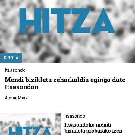
KIROLA
Itsasondo
Mendi bizikleta zeharkaldia egingo dute
Itsasondon
Aimar Maiz
Itsasondo
Itsasondoko mendi
bizikleta probarako izen-