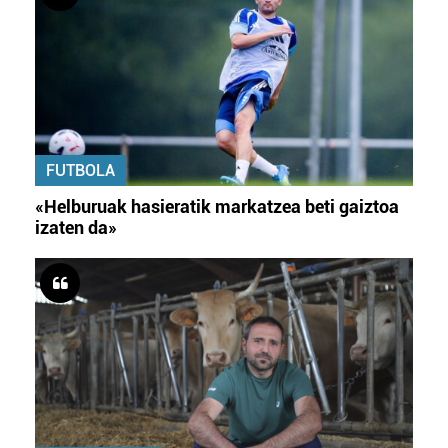
FUTBOLA
«Helburuak hasieratik markatzea beti gaiztoa
izaten da»