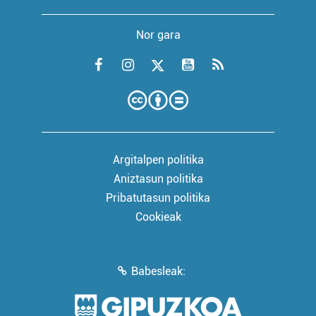
Nor gara
Argitalpen politika
Aniztasun politika
Pribatutasun politika
Cookieak
Babesleak: