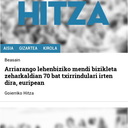
AISIA
GIZARTEA
KIROLA
Beasain
Arriarango lehenbiziko mendi bizikleta
zeharkaldian 70 bat txirrindulari irten
dira, euripean
Goierriko Hitza