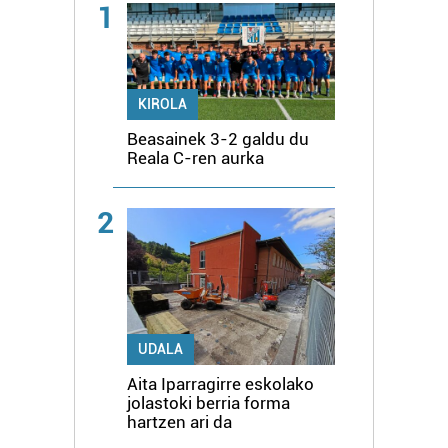
1
KIROLA
Beasainek 3-2 galdu du
Reala C-ren aurka
2
UDALA
Aita Iparragirre eskolako
jolastoki berria forma
hartzen ari da