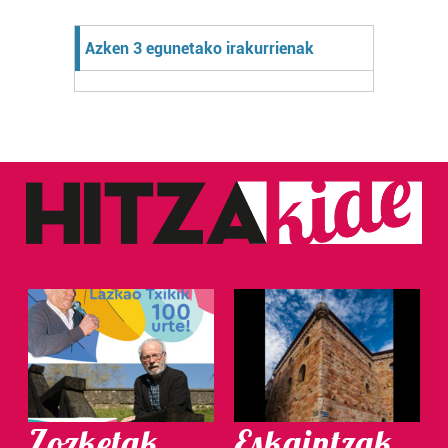
Azken 3 egunetako irakurrienak
Zozketak
Eskaintzak