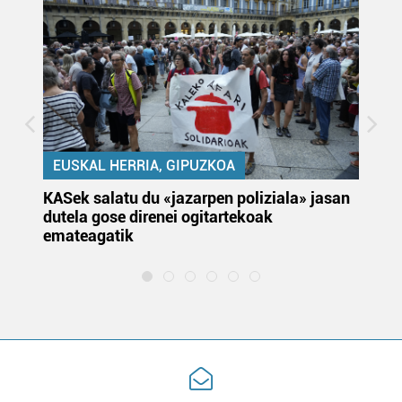
EUSKAL HERRIA, GIPUZKOA
KASek salatu du «jazarpen poliziala» jasan
Pa
dutela gose direnei ogitartekoak
da
emateagatik
«s