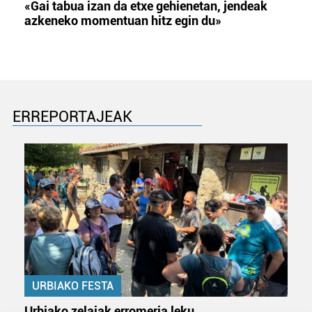
«Gai tabua izan da etxe gehienetan, jendeak
azkeneko momentuan hitz egin du»
ERREPORTAJEAK
URBIAKO FESTA
Urbiako zelaiak erromeria leku