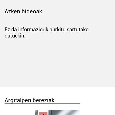
Azken bideoak
Ez da informaziorik aurkitu sartutako
datuekin.
Argitalpen bereziak