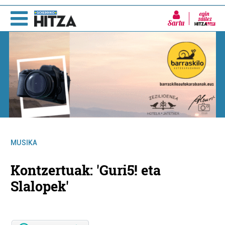
Sartu
MUSIKA
Kontzertuak: 'Guri5! eta
Slalopek'