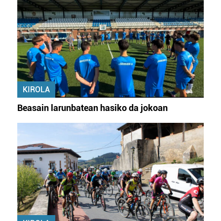
KIROLA
Beasain larunbatean hasiko da jokoan