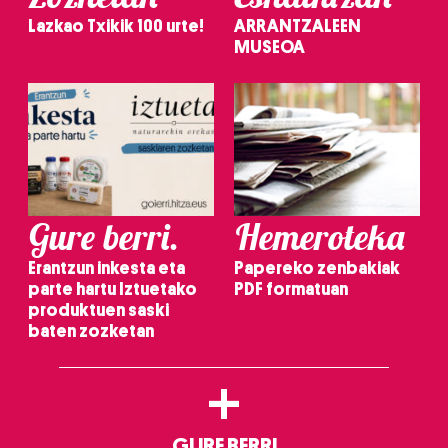
Lazkao Txikik 100 urte!
ARRANTZALEEN
MUSEOA
Gure berri.
Hemeroteka
Erantzun inkesta eta
Papereko zenbakiak
parte hartu Iztuetako
PDF formatuan
produktuen saski
baten zozketan
+
GURE BERRI