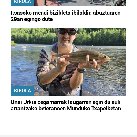
KIROLA
Itsasoko mendi bizikleta ibilaldia abuztuaren
29an egingo dute
KIROLA
Unai Urkia zegamarrak laugarren egin du euli-
arrantzako beteranoen Munduko Txapelketan