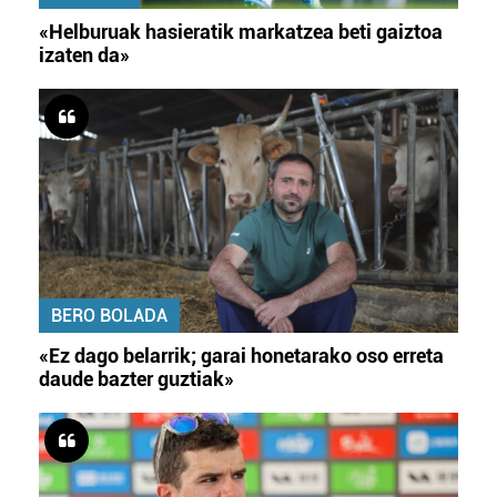
«Helburuak hasieratik markatzea beti gaiztoa
izaten da»
BERO BOLADA
«Ez dago belarrik; garai honetarako oso erreta
daude bazter guztiak»