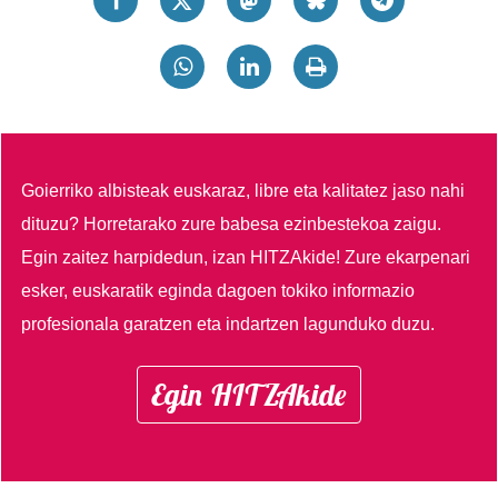
Goierriko albisteak euskaraz, libre eta kalitatez jaso nahi
dituzu?
Horretarako zure babesa ezinbestekoa zaigu.
Egin zaitez harpidedun, izan HITZAkide!
Zure ekarpenari
esker, euskaratik eginda dagoen tokiko informazio
profesionala garatzen eta indartzen lagunduko duzu.
Egin HITZAkide