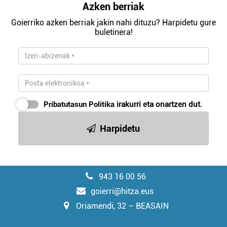
Azken berriak
Goierriko azken berriak jakin nahi dituzu? Harpidetu gure
buletinera!
Pribatutasun Politika
irakurri eta onartzen dut.
Harpidetu
943 16 00 56
goierri@hitza.eus
Oriamendi, 32 – BEASAIN