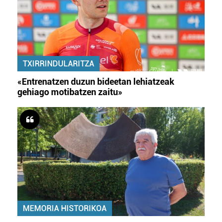
TXIRRINDULARITZA
«Entrenatzen duzun bideetan lehiatzeak
gehiago motibatzen zaitu»
MEMORIA HISTORIKOA