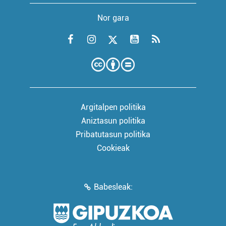
Nor gara
Argitalpen politika
Aniztasun politika
Pribatutasun politika
Cookieak
Babesleak: