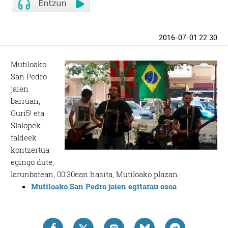
2016-07-01 22:30
Mutiloako
San Pedro
jaien
barruan,
Guri5! eta
Slalopek
taldeek
kontzertua
egingo dute,
larunbatean, 00:30ean hasita, Mutiloako plazan.
Mutiloako San Pedro jaien egitarau osoa
.