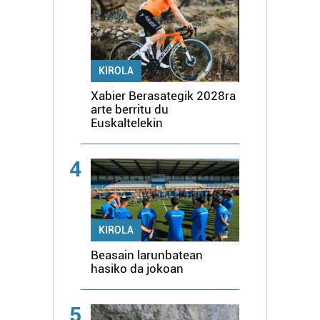
KIROLA
Xabier Berasategik 2028ra
arte berritu du
Euskaltelekin
4
KIROLA
Beasain larunbatean
hasiko da jokoan
5