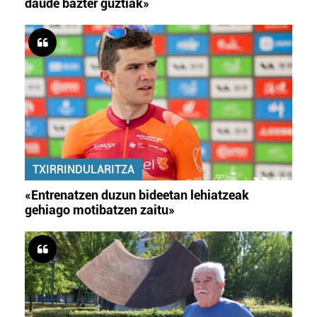
daude bazter guztiak»
TXIRRINDULARITZA
«Entrenatzen duzun bideetan lehiatzeak
gehiago motibatzen zaitu»