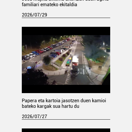
familiari emateko ekitaldia
2026/07/29
Papera eta kartoia jasotzen duen kamioi
bateko kargak sua hartu du
2026/07/27