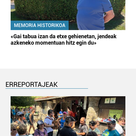
MEMORIA HISTORIKOA
«Gai tabua izan da etxe gehienetan, jendeak
azkeneko momentuan hitz egin du»
ERREPORTAJEAK