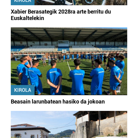
KIROLA
irakurri
Xabier Berasategik 2028ra arte berritu du
Euskaltelekin
KIROLA
Beasain larunbatean hasiko da jokoan