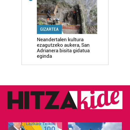
GIZARTEA
Neandertalen kultura
ezagutzeko aukera, San
Adrianera bisita gidatua
eginda