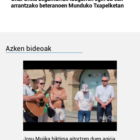
arrantzako beteranoen Munduko Txapelketan
Azken bideoak
Josu Mujika biktima aitortzen duen agiria