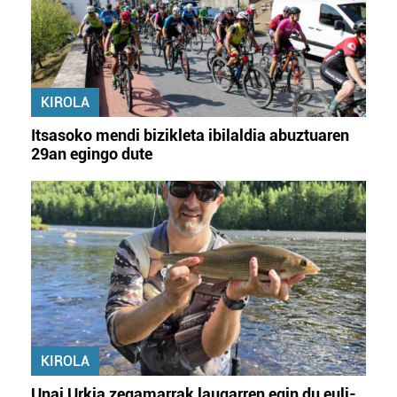
KIROLA
Itsasoko mendi bizikleta ibilaldia abuztuaren
29an egingo dute
KIROLA
Unai Urkia zegamarrak laugarren egin du euli-