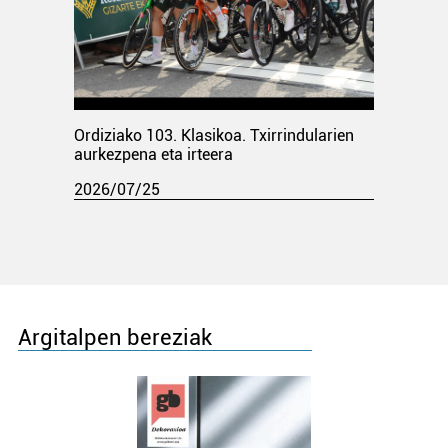
Ordiziako 103. Klasikoa. Txirrindularien
aurkezpena eta irteera
2026/07/25
Argitalpen bereziak