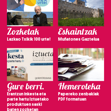
Zozketak
Eskaintzak
Lazkao Txikik 100 urte!
Muñatones Gaztelua
Gure berri.
Hemeroteka
Erantzun inkesta eta
Papereko zenbakiak
parte hartu Iztuetako
PDF formatuan
produktuen saski
baten zozketan