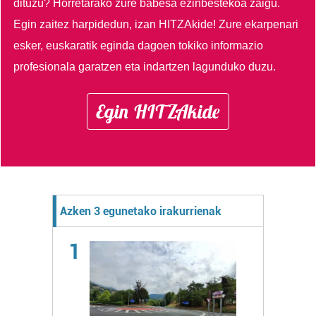
dituzu?
Horretarako zure babesa ezinbestekoa zaigu.
Egin zaitez harpidedun, izan HITZAkide!
Zure ekarpenari
esker, euskaratik eginda dagoen tokiko informazio
profesionala garatzen eta indartzen lagunduko duzu.
Egin HITZAkide
Azken 3 egunetako irakurrienak
1