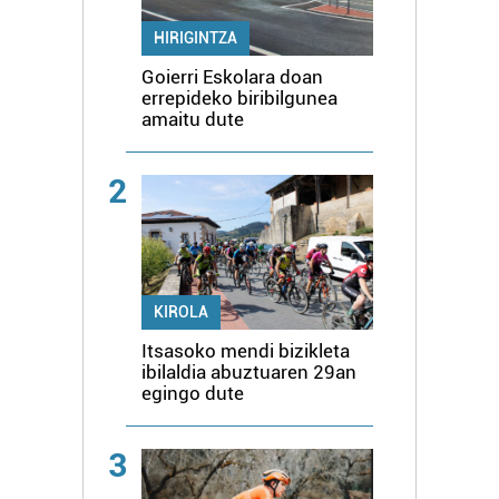
HIRIGINTZA
Goierri Eskolara doan
errepideko biribilgunea
amaitu dute
2
KIROLA
Itsasoko mendi bizikleta
ibilaldia abuztuaren 29an
egingo dute
3