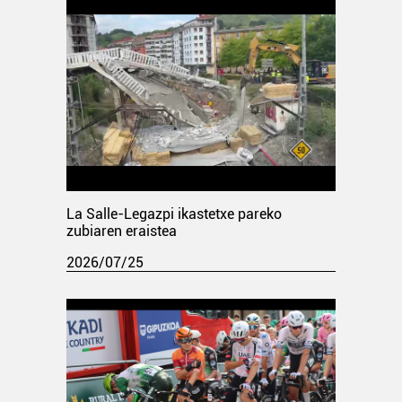
La Salle-Legazpi ikastetxe pareko
zubiaren eraistea
2026/07/25