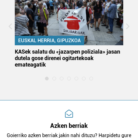
EUSKAL HERRIA, GIPUZKOA
KASek salatu du «jazarpen poliziala» jasan
Pa
dutela gose direnei ogitartekoak
da
emateagatik
«s
Azken berriak
Goierriko azken berriak jakin nahi dituzu? Harpidetu gure