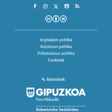
Argitalpen politika
Aniztasun politika
Pribatutasun politika
Cookieak
Babesleak: