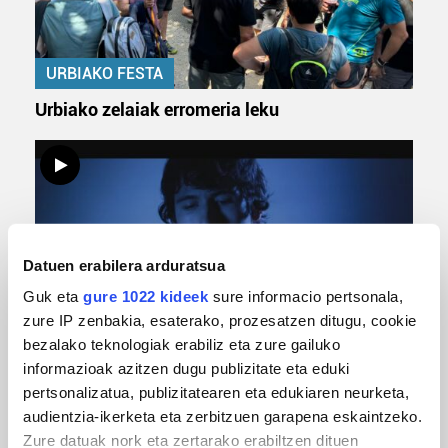
URBIAKO FESTA
Urbiako zelaiak erromeria leku
Datuen erabilera arduratsua
Guk eta
gure 1022 kideek
sure informacio pertsonala,
zure IP zenbakia, esaterako, prozesatzen ditugu, cookie
MUSIKA
bezalako teknologiak erabiliz eta zure gailuko
informazioak azitzen dugu publizitate eta eduki
Odik berria ezagutzeko aukera 'KimiK' eta
pertsonalizatua, publizitatearen eta edukiaren neurketa,
'Amaaaa!' abestiekin
audientzia-ikerketa eta zerbitzuen garapena eskaintzeko.
Zure datuak nork eta zertarako erabiltzen dituen