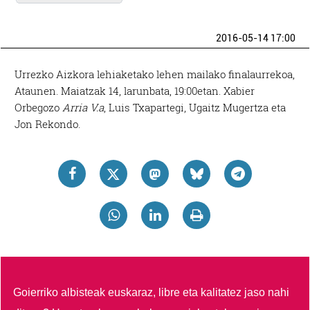
2016-05-14 17:00
Urrezko Aizkora lehiaketako lehen mailako finalaurrekoa,
Ataunen. Maiatzak 14, larunbata, 19:00etan. Xabier
Orbegozo
Arria V.a
, Luis Txapartegi, Ugaitz Mugertza eta
Jon Rekondo.
Goierriko albisteak euskaraz, libre eta kalitatez jaso nahi