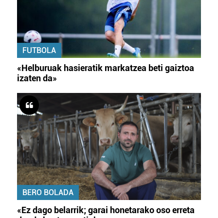
FUTBOLA
«Helburuak hasieratik markatzea beti gaiztoa
izaten da»
BERO BOLADA
«Ez dago belarrik; garai honetarako oso erreta