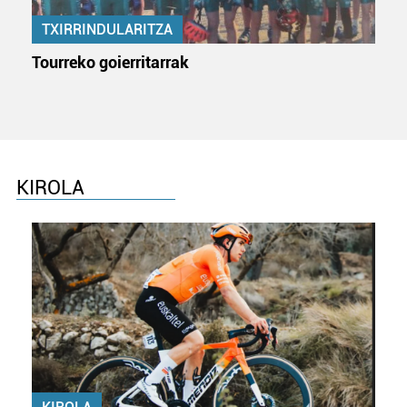
produktuak garatzeko. Zure datuak nork eta zertarako
erabiltzen dituen hauta dezakezu.
TXIRRINDULARITZA
Tourreko goierritarrak
Bazkide batzuek ez dizute baimenik eskatzen, eta beren
interes komertzial legitimoetan babesten dira. Ikusi gure
bazkideen zerrenda, beren ustez zein helburutarako
duten interes legitimoa eta horren aurka nola egin
dezakezun ikusteko.
KIROLA
Lortu zure datu pertsonalak prozesatzeko moduari
buruzko informazio gehiago eta ezarri zure lehentasunak
datuen atalean. Edozein unetan alda edo ken dezakezu
zure baimena Cookieen adierazpenean.
Webgune honek cookie propioak eta hirugarrenen cookie-
fitxategiak erabiltzen ditu. Zure esperientzia eta
zerbitzuak hobetzeko asmoz, cookie teknologiaz
baliatzen gara. Ohar hau onartuz gero, teknologia hori
erabiltzeko baimen esplizitua ematen diguzu.
Gehiago