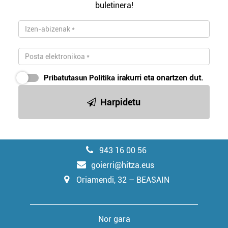
buletinera!
Pribatutasun Politika
irakurri eta onartzen dut.
Harpidetu
943 16 00 56
goierri@hitza.eus
Oriamendi, 32 – BEASAIN
Nor gara