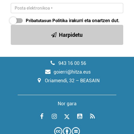
Pribatutasun Politika
irakurri eta onartzen dut.
Harpidetu
943 16 00 56
goierri@hitza.eus
Oriamendi, 32 – BEASAIN
Nor gara