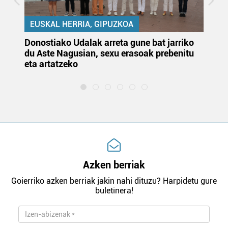
EUSKAL HERRIA, GIPUZKOA
Donostiako Udalak arreta gune bat jarriko
Ur
du Aste Nagusian, sexu erasoak prebenitu
es
eta artatzeko
lu
Azken berriak
Goierriko azken berriak jakin nahi dituzu? Harpidetu gure
buletinera!