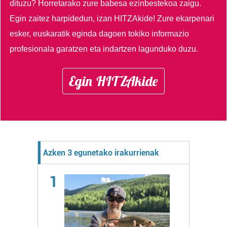
dituzu?
Horretarako zure babesa ezinbestekoa zaigu.
Egin zaitez harpidedun, izan HITZAkide!
Zure ekarpenari
esker, euskaratik eginda dagoen tokiko informazio
profesionala garatzen eta indartzen lagunduko duzu.
Egin HITZAkide
Azken 3 egunetako irakurrienak
1