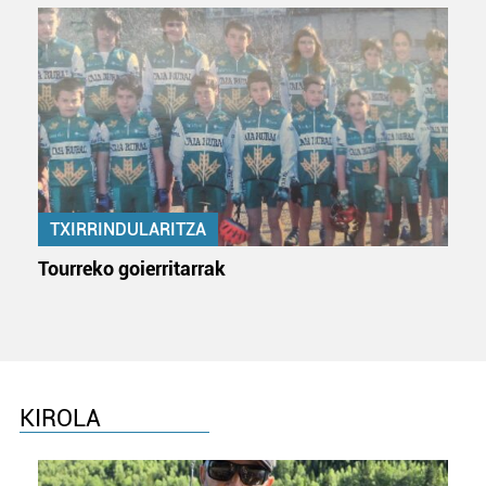
TXIRRINDULARITZA
Tourreko goierritarrak
KIROLA