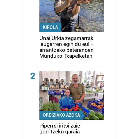
KIROLA
Unai Urkia zegamarrak
laugarren egin du euli-
arrantzako beteranoen
Munduko Txapelketan
2
ORDIZIAKO AZOKA
Piperrei iritsi zaie
gorritzeko garaia