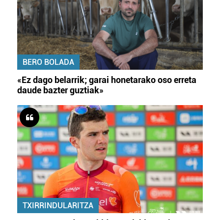
BERO BOLADA
«Ez dago belarrik; garai honetarako oso erreta
daude bazter guztiak»
TXIRRINDULARITZA