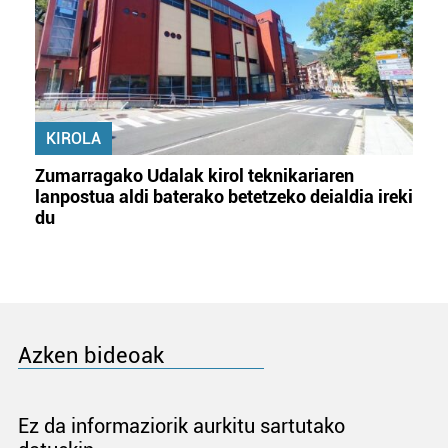
KIROLA
Zumarragako Udalak kirol teknikariaren
lanpostua aldi baterako betetzeko deialdia ireki
du
Azken bideoak
Ez da informaziorik aurkitu sartutako