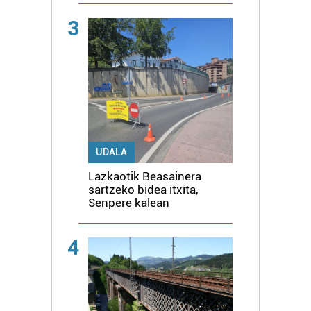
3
UDALA
Lazkaotik Beasainera
sartzeko bidea itxita,
Senpere kalean
4