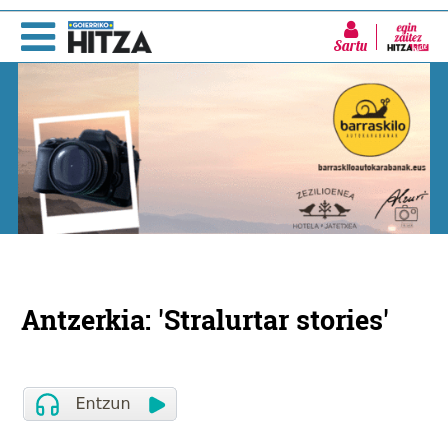
Sartu
Antzerkia: 'Stralurtar stories'