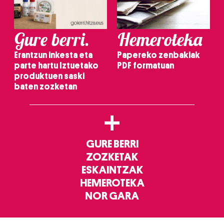
Gure berri.
Hemeroteka
Erantzun inkesta eta
Papereko zenbakiak
parte hartu Iztuetako
PDF formatuan
produktuen saski
baten zozketan
+
GURE BERRI
ZOZKETAK
ESKAINTZAK
HEMEROTEKA
NOR GARA