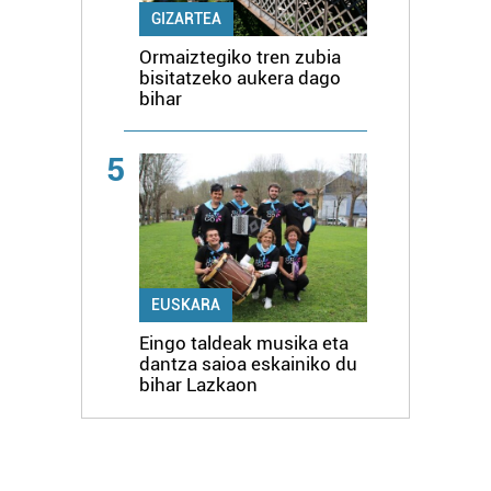
GIZARTEA
Ormaiztegiko tren zubia
bisitatzeko aukera dago
bihar
5
EUSKARA
Eingo taldeak musika eta
dantza saioa eskainiko du
bihar Lazkaon