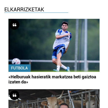
ELKARRIZKETAK
FUTBOLA
«Helburuak hasieratik markatzea beti gaiztoa
izaten da»