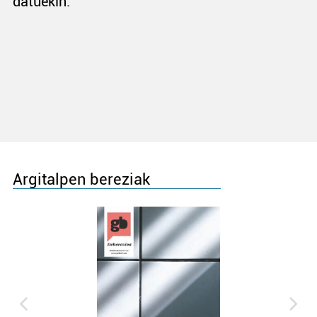
datuekin.
Argitalpen bereziak