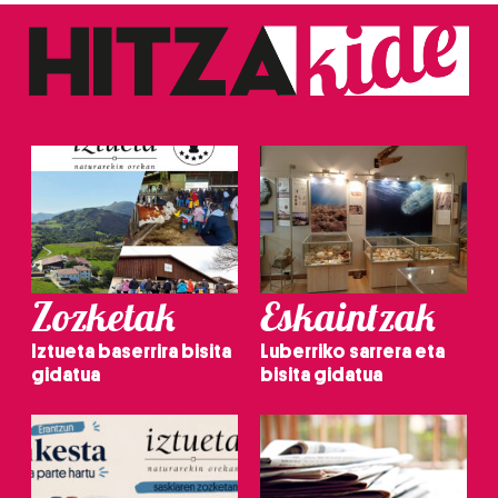
Zozketak
Eskaintzak
Iztueta baserrira bisita
Luberriko sarrera eta
gidatua
bisita gidatua