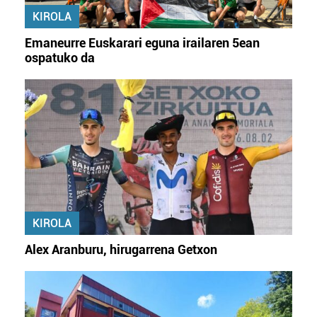
KIROLA
Emaneurre Euskarari eguna irailaren 5ean
ospatuko da
KIROLA
Alex Aranburu, hirugarrena Getxon