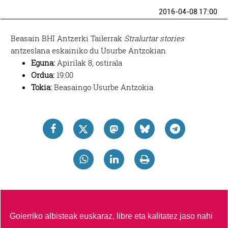
2016-04-08 17:00
Beasain BHI Antzerki Tailerrak
Stralurtar stories
antzeslana eskainiko du Usurbe Antzokian.
Eguna:
Apirilak 8, ostirala
Ordua:
19:00
Tokia:
Beasaingo Usurbe Antzokia
Goierriko albisteak euskaraz, libre eta kalitatez jaso nahi