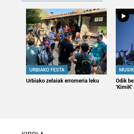
URBIAKO FESTA
MUSIK
Urbiako zelaiak erromeria leku
Odik be
'KimiK'