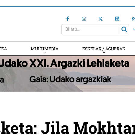
TEA
MULTIMEDIA
ESKELAK / AGURRAK
keta: Jila Mokhta