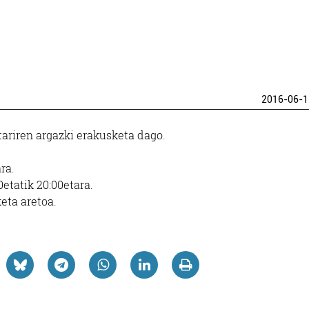
2016-06-1
tariren argazki erakusketa dago.
ra.
0etatik 20:00etara.
eta aretoa.