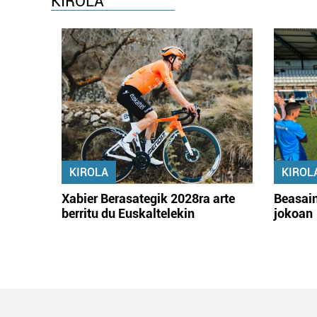
KIROLA
KIROLA
KIROL
Xabier Berasategik 2028ra arte
Beasain
berritu du Euskaltelekin
jokoan