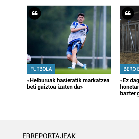
FUTBOLA
BERO 
«Helburuak hasieratik markatzea
«Ez dag
beti gaiztoa izaten da»
honetar
bazter 
ERREPORTAJEAK