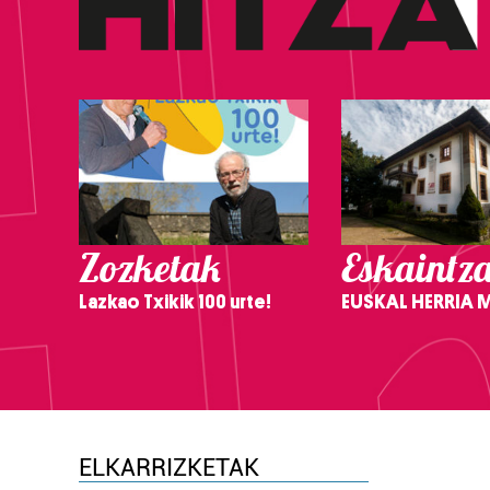
Zozketak
Eskaintz
Lazkao Txikik 100 urte!
EUSKAL HERRIA
ELKARRIZKETAK