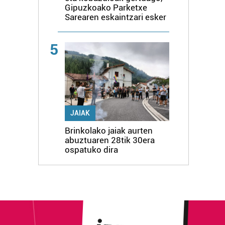
Gipuzkoako Parketxe
Sarearen eskaintzari esker
5
JAIAK
Brinkolako jaiak aurten
abuztuaren 28tik 30era
ospatuko dira