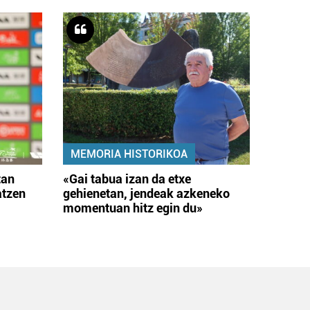
MEMORIA HISTORIKOA
tan
«Gai tabua izan da etxe
atzen
gehienetan, jendeak azkeneko
momentuan hitz egin du»