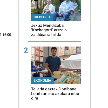
HILBERRIA
Jexux Mendizabal
'Kaxkagorri' artzain
zaldibiarra hil da
1 16:00
2
EKONOMIA
Telleria gaztak Donibane
Lohitzuneko azokara iritsi
dira