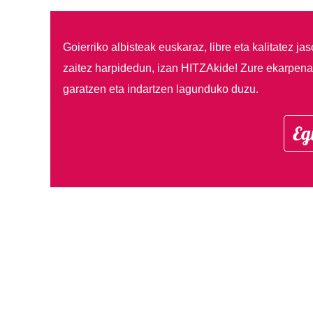
Goierriko albisteak euskaraz, libre eta kalitatez ja
zaitez harpidedun, izan HITZAkide!
Zure ekarpenar
garatzen eta indartzen lagunduko duzu.
Eg