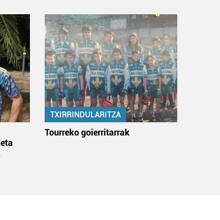
TXIRRINDULARITZA
:
Tourreko goierritarrak
eta
k