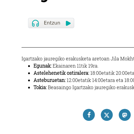
Igartzako jauregiko erakusketa aretoan Jila Mokh
Egunak:
Ekainaren 11tik 19ra.
Astelehenetik ostiralera:
18:00etatik 20:00eta
Asteburuetan:
12:00etatik 14:00etara eta 18:0
Tokia:
Beasaingo Igartzako jauregiko erakusk