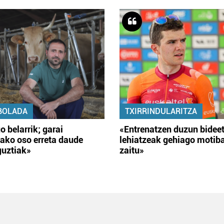
BOLADA
TXIRRINDULARITZA
o belarrik; garai
«Entrenatzen duzun bidee
ako oso erreta daude
lehiatzeak gehiago motib
guztiak»
zaitu»