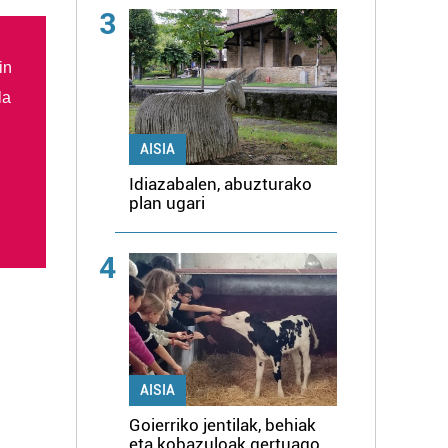
3
in
la
AISIA
Idiazabalen, abuzturako
plan ugari
4
AISIA
Goierriko jentilak, behiak
eta kobazuloak gertuago,