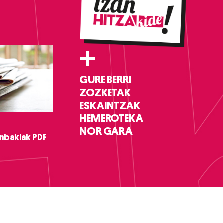
+
GURE BERRI
ZOZKETAK
ESKAINTZAK
HEMEROTEKA
NOR GARA
nbakiak PDF