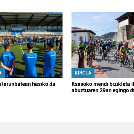
A
KIROLA
 larunbatean hasiko da
Itsasoko mendi bizikleta i
abuztuaren 29an egingo d