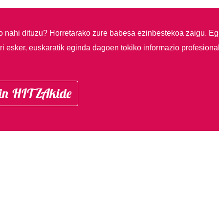
so nahi dituzu?
Horretarako zure babesa ezinbestekoa zaigu. Eg
i esker, euskaratik eginda dagoen tokiko informazio profesiona
in HITZAkide