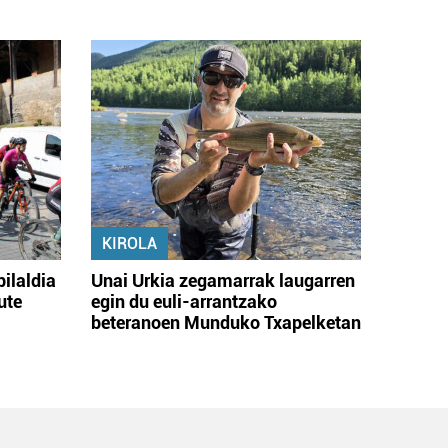
KIROLA
bilaldia
Unai Urkia zegamarrak laugarren
ute
egin du euli-arrantzako
beteranoen Munduko Txapelketan