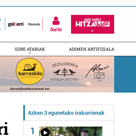
Sartu
GURE ATARIAK
ADIMEN ARTIFIZIALA
Azken 3 egunetako irakurrienak
ri
1