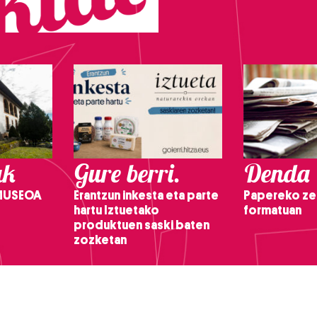
ak
Gure berri.
Denda
 MUSEOA
Erantzun inkesta eta parte
Papereko ze
hartu Iztuetako
formatuan
produktuen saski baten
zozketan