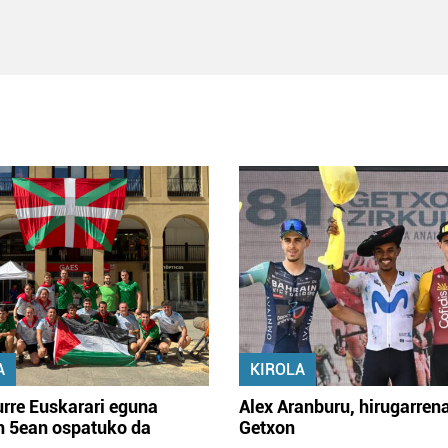
A
KIROLA
rre Euskarari eguna
Alex Aranburu, hirugarren
en 5ean ospatuko da
Getxon