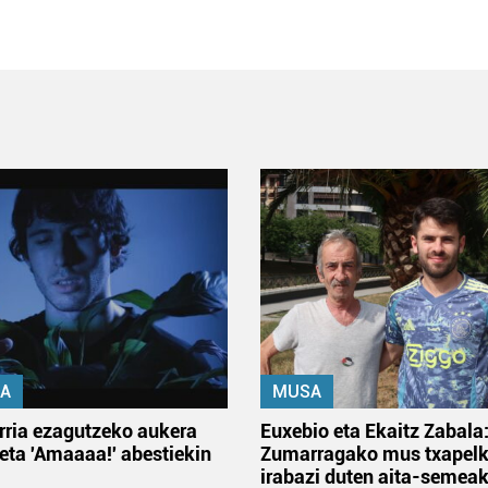
A
MUSA
rria ezagutzeko aukera
Euxebio eta Ekaitz Zabala
 eta 'Amaaaa!' abestiekin
Zumarragako mus txapelk
irabazi duten aita-semea