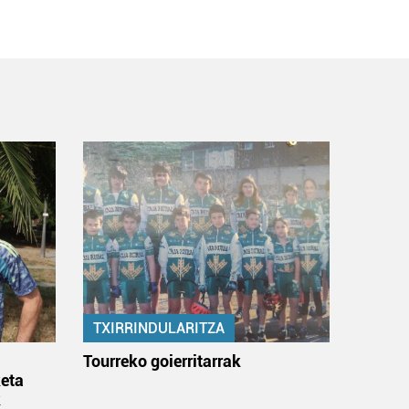
TXIRRINDULARITZA
:
Tourreko goierritarrak
eta
k