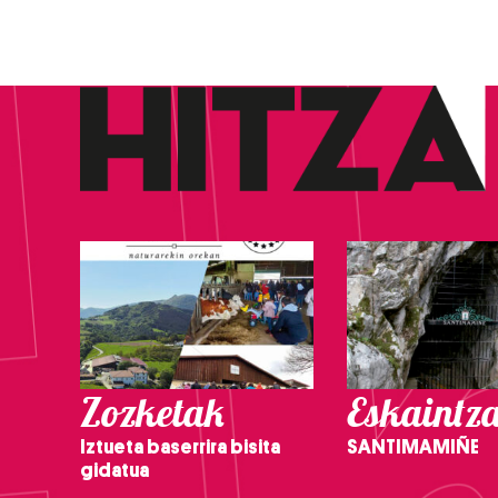
Zozketak
Eskaintz
Iztueta baserrira bisita
SANTIMAMIÑE
gidatua