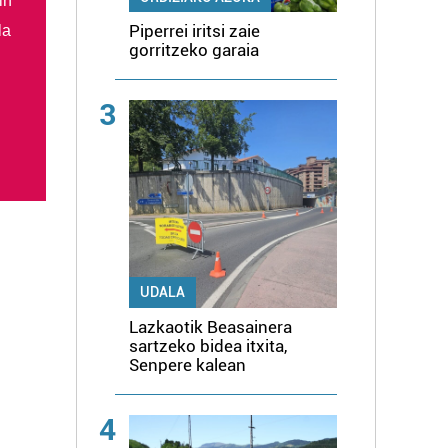
in
Piperrei iritsi zaie
la
gorritzeko garaia
3
UDALA
Lazkaotik Beasainera
sartzeko bidea itxita,
Senpere kalean
4