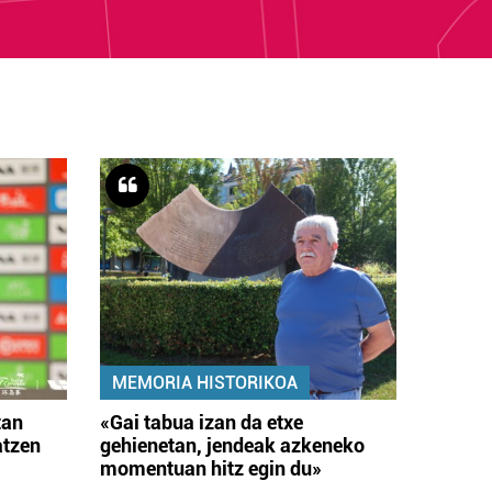
MEMORIA HISTORIKOA
tan
«Gai tabua izan da etxe
atzen
gehienetan, jendeak azkeneko
momentuan hitz egin du»