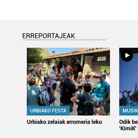
ERREPORTAJEAK
URBIAKO FESTA
MUSIK
Urbiako zelaiak erromeria leku
Odik be
'KimiK'