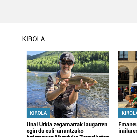
KIROLA
KIROLA
KIROL
Unai Urkia zegamarrak laugarren
Emaneu
egin du euli-arrantzako
irailar