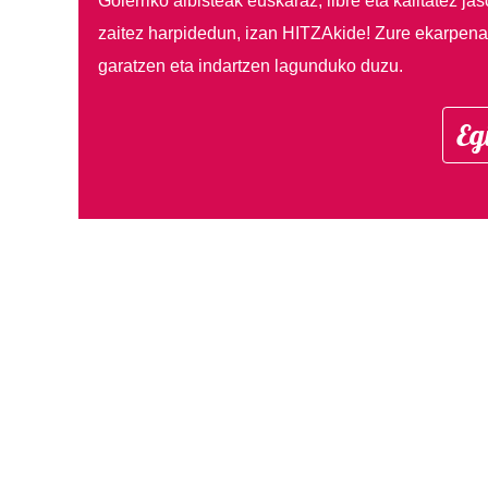
Goierriko albisteak euskaraz, libre eta kalitatez ja
zaitez harpidedun, izan HITZAkide!
Zure ekarpenar
garatzen eta indartzen lagunduko duzu.
Eg