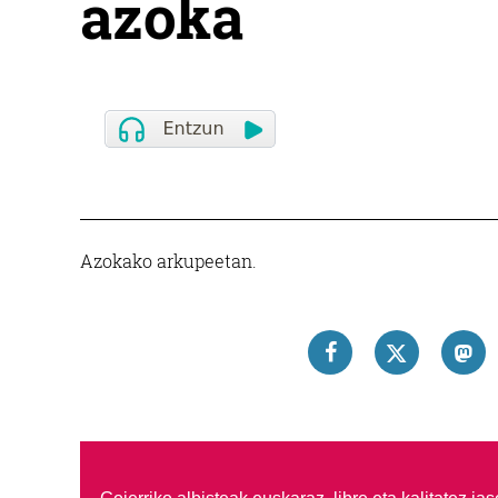
azoka
Azokako arkupeetan.