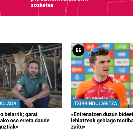
zozketan
BOLADA
TXIRRINDULARITZA
o belarrik; garai
«Entrenatzen duzun bidee
ako oso erreta daude
lehiatzeak gehiago motib
guztiak»
zaitu»