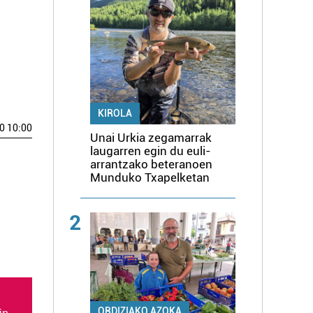
KIROLA
0 10:00
Unai Urkia zegamarrak
laugarren egin du euli-
arrantzako beteranoen
Munduko Txapelketan
2
ORDIZIAKO AZOKA