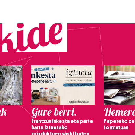
ak
Gure berri.
Hemero
Erantzun inkesta eta parte
Papereko ze
hartu Iztuetako
formatuan
produktuen saski baten