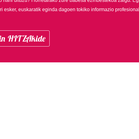
so nahi dituzu?
Horretarako zure babesa ezinbestekoa zaigu. Eg
i esker, euskaratik eginda dagoen tokiko informazio profesiona
in HITZAkide