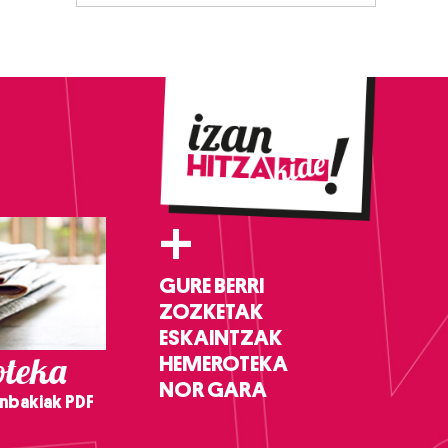
+
GURE BERRI
ZOZKETAK
ESKAINTZAK
teka
HEMEROTEKA
NOR GARA
nbakiak PDF