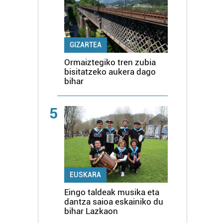
GIZARTEA
Ormaiztegiko tren zubia
bisitatzeko aukera dago
bihar
5
EUSKARA
Eingo taldeak musika eta
dantza saioa eskainiko du
bihar Lazkaon