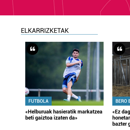
ELKARRIZKETAK
FUTBOLA
BERO 
«Helburuak hasieratik markatzea
«Ez dag
beti gaiztoa izaten da»
honetar
bazter 