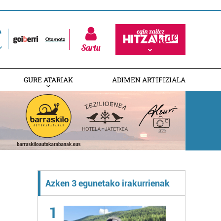
Sartu
GURE ATARIAK
ADIMEN ARTIFIZIALA
Azken 3 egunetako irakurrienak
1