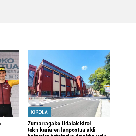
KIROLA
a
Zumarragako Udalak kirol
teknikariaren lanpostua aldi