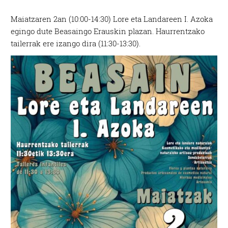
Maiatzaren 2an (10:00-14:30) Lore eta Landareen I. Azoka
egingo dute Beasaingo Erauskin plazan. Haurrentzako
tailerrak ere izango dira (11:30-13:30).