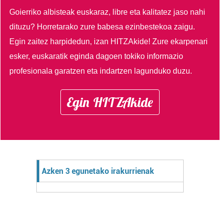
Goierriko albisteak euskaraz, libre eta kalitatez jaso nahi
dituzu?
Horretarako zure babesa ezinbestekoa zaigu.
Egin zaitez harpidedun, izan HITZAkide!
Zure ekarpenari
esker, euskaratik eginda dagoen tokiko informazio
profesionala garatzen eta indartzen lagunduko duzu.
Egin HITZAkide
Azken 3 egunetako irakurrienak