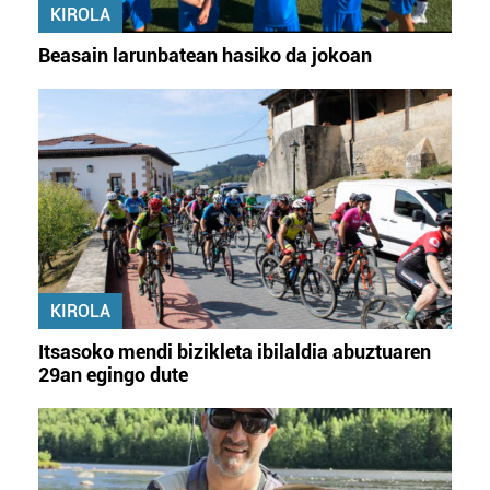
KIROLA
Beasain larunbatean hasiko da jokoan
KIROLA
Itsasoko mendi bizikleta ibilaldia abuztuaren
29an egingo dute