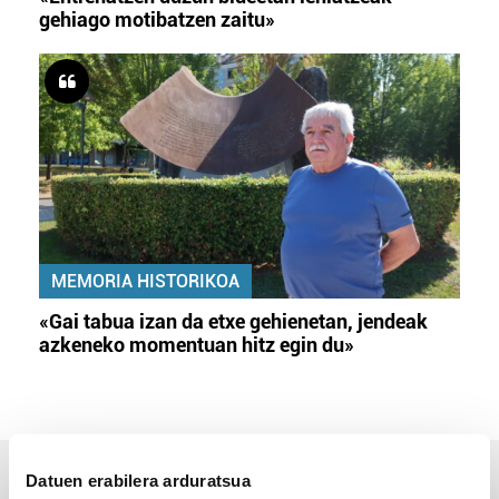
gehiago motibatzen zaitu»
MEMORIA HISTORIKOA
«Gai tabua izan da etxe gehienetan, jendeak
azkeneko momentuan hitz egin du»
Datuen erabilera arduratsua
ERREPORTAJEAK