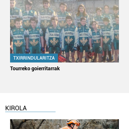
zure baimena Cookieen adierazpenean.
Webgune honek cookie propioak eta hirugarrenen cookie-
fitxategiak erabiltzen ditu. Zure esperientzia eta
zerbitzuak hobetzeko asmoz, cookie teknologiaz
baliatzen gara. Ohar hau onartuz gero, teknologia hori
erabiltzeko baimen esplizitua ematen diguzu.
Gehiago
irakurri
TXIRRINDULARITZA
Tourreko goierritarrak
KIROLA