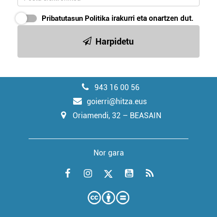
Pribatutasun Politika
irakurri eta onartzen dut.
Harpidetu
943 16 00 56
goierri@hitza.eus
Oriamendi, 32 – BEASAIN
Nor gara