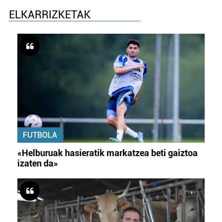
ELKARRIZKETAK
FUTBOLA
«Helburuak hasieratik markatzea beti gaiztoa
izaten da»