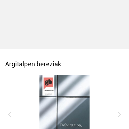
Argitalpen bereziak