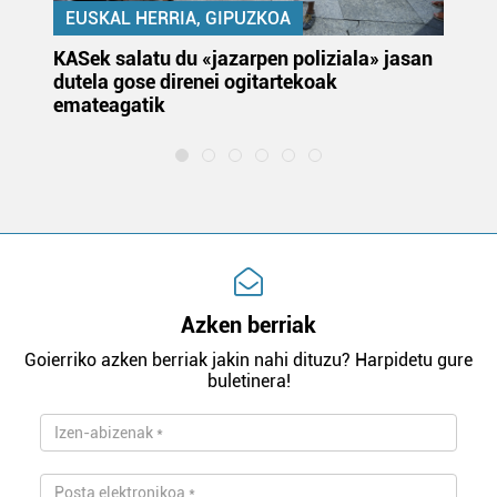
EUSKAL HERRIA, GIPUZKOA
KASek salatu du «jazarpen poliziala» jasan
Pa
dutela gose direnei ogitartekoak
da
emateagatik
«s
Azken berriak
Goierriko azken berriak jakin nahi dituzu? Harpidetu gure
buletinera!