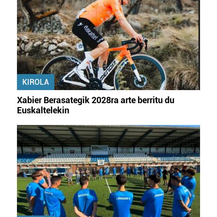
KIROLA
Xabier Berasategik 2028ra arte berritu du
Euskaltelekin