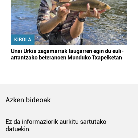
KIROLA
Unai Urkia zegamarrak laugarren egin du euli-
arrantzako beteranoen Munduko Txapelketan
Azken bideoak
Ez da informaziorik aurkitu sartutako
datuekin.