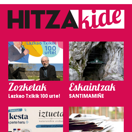
Zozketak
Eskaintzak
Lazkao Txikik 100 urte!
SANTIMAMIÑE