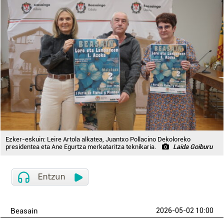
Ezker-eskuin: Leire Artola alkatea, Juantxo Pollacino Dekoloreko
presidentea eta Ane Egurtza merkataritza teknikaria.
Laida Goiburu
Beasain
2026-05-02 10:00