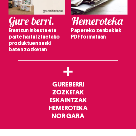
Gure berri.
Hemeroteka
Erantzun inkesta eta
Papereko zenbakiak
parte hartu Iztuetako
PDF formatuan
produktuen saski
baten zozketan
+
GURE BERRI
ZOZKETAK
ESKAINTZAK
HEMEROTEKA
NOR GARA