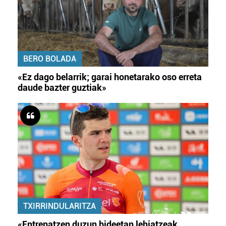
BERO BOLADA
«Ez dago belarrik; garai honetarako oso erreta
daude bazter guztiak»
TXIRRINDULARITZA
«Entrenatzen duzun bideetan lehiatzeak