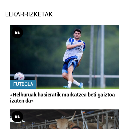
ELKARRIZKETAK
FUTBOLA
«Helburuak hasieratik markatzea beti gaiztoa
izaten da»