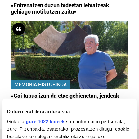
«Entrenatzen duzun bideetan lehiatzeak
gehiago motibatzen zaitu»
MEMORIA HISTORIKOA
«Gai tabua izan da etxe gehienetan, jendeak
azkeneko momentuan hitz egin du»
Datuen erabilera arduratsua
Guk eta
gure 1022 kideek
sure informacio pertsonala,
zure IP zenbakia, esaterako, prozesatzen ditugu, cookie
bezalako teknologiak erabiliz eta zure gailuko