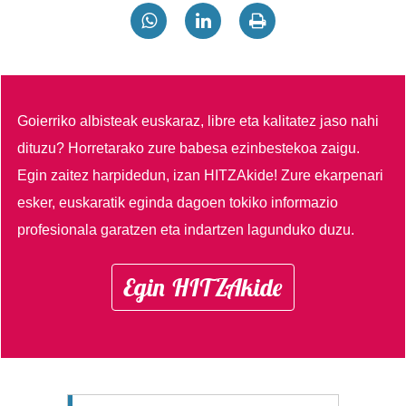
Goierriko albisteak euskaraz, libre eta kalitatez jaso nahi
dituzu?
Horretarako zure babesa ezinbestekoa zaigu.
Egin zaitez harpidedun, izan HITZAkide!
Zure ekarpenari
esker, euskaratik eginda dagoen tokiko informazio
profesionala garatzen eta indartzen lagunduko duzu.
Egin HITZAkide