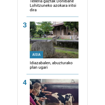
Telleria gaztak Donibane
Lohitzuneko azokara iritsi
dira
3
AISIA
Idiazabalen, abuzturako
plan ugari
4