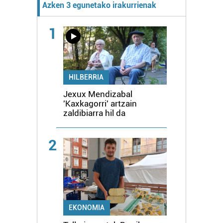
Azken 3 egunetako irakurrienak
1
HILBERRIA
Jexux Mendizabal
'Kaxkagorri' artzain
zaldibiarra hil da
2
EKONOMIA