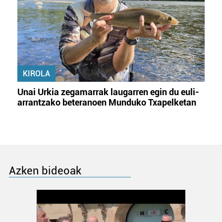
KIROLA
Unai Urkia zegamarrak laugarren egin du euli-
arrantzako beteranoen Munduko Txapelketan
Azken bideoak