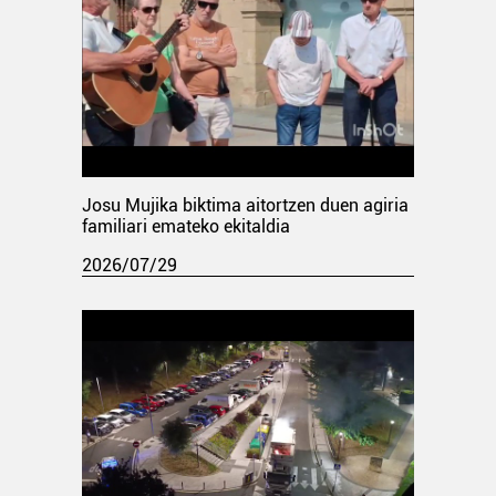
Josu Mujika biktima aitortzen duen agiria
familiari emateko ekitaldia
2026/07/29