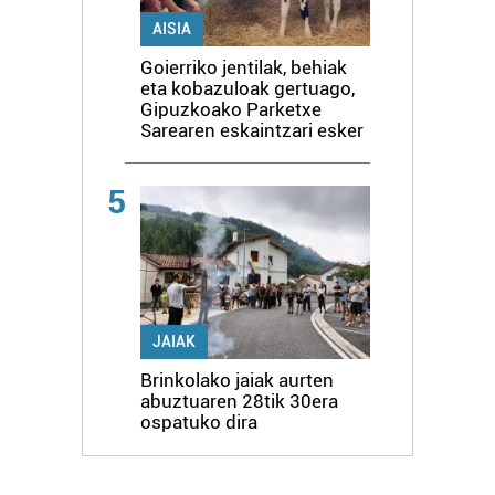
AISIA
Goierriko jentilak, behiak
eta kobazuloak gertuago,
Gipuzkoako Parketxe
Sarearen eskaintzari esker
5
JAIAK
Brinkolako jaiak aurten
abuztuaren 28tik 30era
ospatuko dira