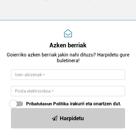
Azken berriak
Goierriko azken berriak jakin nahi dituzu? Harpidetu gure
buletinera!
Pribatutasun Politika
irakurri eta onartzen dut.
Harpidetu