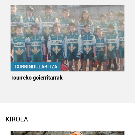
fitxategiak erabiltzen ditu. Zure esperientzia eta
zerbitzuak hobetzeko asmoz, cookie teknologiaz
baliatzen gara. Ohar hau onartuz gero, teknologia hori
erabiltzeko baimen esplizitua ematen diguzu.
Gehiago
irakurri
TXIRRINDULARITZA
Tourreko goierritarrak
KIROLA