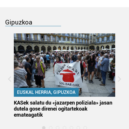
Gipuzkoa
EUSKAL HERRIA, GIPUZKOA
KASek salatu du «jazarpen poliziala» jasan
Pa
dutela gose direnei ogitartekoak
da
emateagatik
«s