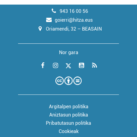
943 16 00 56
goierri@hitza.eus
Oriamendi, 32 – BEASAIN
Nor gara
Argitalpen politika
Aniztasun politika
Pribatutasun politika
Cookieak