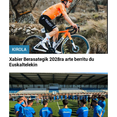
KIROLA
Xabier Berasategik 2028ra arte berritu du
Euskaltelekin