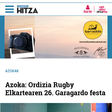
Sartu
AZOKAK
Azoka: Ordizia Rugby
Elkartearen 26. Garagardo festa