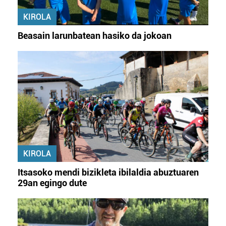
KIROLA
Beasain larunbatean hasiko da jokoan
KIROLA
Itsasoko mendi bizikleta ibilaldia abuztuaren
29an egingo dute