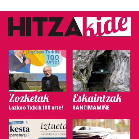
Zozketak
Eskaintzak
Lazkao Txikik 100 urte!
SANTIMAMIÑE