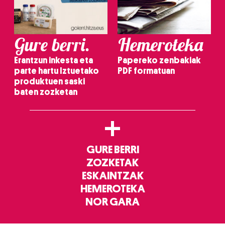
Gure berri.
Hemeroteka
Erantzun inkesta eta
Papereko zenbakiak
parte hartu Iztuetako
PDF formatuan
produktuen saski
baten zozketan
+
GURE BERRI
ZOZKETAK
ESKAINTZAK
HEMEROTEKA
NOR GARA