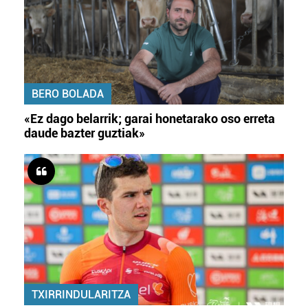
BERO BOLADA
«Ez dago belarrik; garai honetarako oso erreta
daude bazter guztiak»
TXIRRINDULARITZA