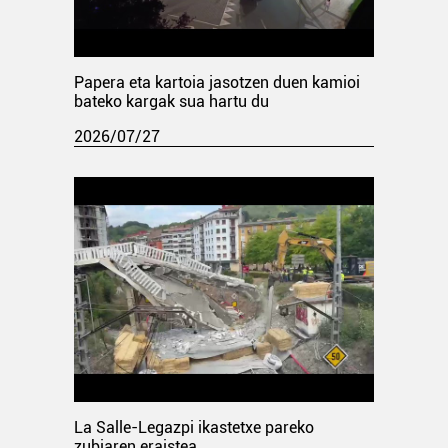
Papera eta kartoia jasotzen duen kamioi
bateko kargak sua hartu du
2026/07/27
La Salle-Legazpi ikastetxe pareko
zubiaren eraistea