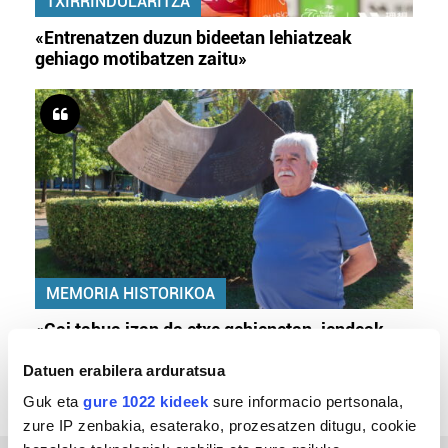
TXIRRINDULARITZA
«Entrenatzen duzun bideetan lehiatzeak
gehiago motibatzen zaitu»
MEMORIA HISTORIKOA
«Gai tabua izan da etxe gehienetan, jendeak
azkeneko momentuan hitz egin du»
Datuen erabilera arduratsua
Guk eta
gure 1022 kideek
sure informacio pertsonala,
zure IP zenbakia, esaterako, prozesatzen ditugu, cookie