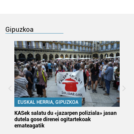
Gipuzkoa
EUSKAL HERRIA, GIPUZKOA
KASek salatu du «jazarpen poliziala» jasan
Pa
dutela gose direnei ogitartekoak
da
emateagatik
«s