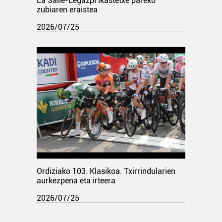
La Salle-Legazpi ikastetxe pareko
zubiaren eraistea
2026/07/25
Ordiziako 103. Klasikoa. Txirrindularien
aurkezpena eta irteera
2026/07/25