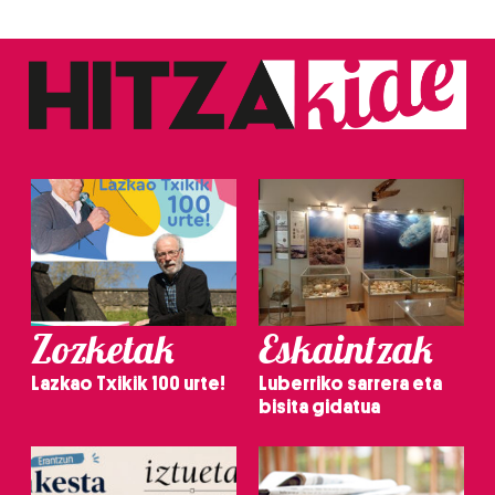
Zozketak
Eskaintzak
Lazkao Txikik 100 urte!
Luberriko sarrera eta
bisita gidatua