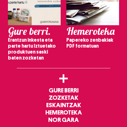
Gure berri.
Hemeroteka
Erantzun inkesta eta
Papereko zenbakiak
parte hartu Iztuetako
PDF formatuan
produktuen saski
baten zozketan
+
GURE BERRI
ZOZKETAK
ESKAINTZAK
HEMEROTEKA
NOR GARA