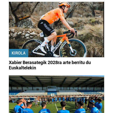
KIROLA
Xabier Berasategik 2028ra arte berritu du
Euskaltelekin