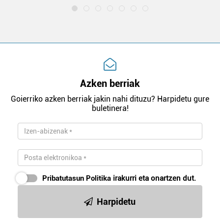
Azken berriak
Goierriko azken berriak jakin nahi dituzu? Harpidetu gure
buletinera!
Pribatutasun Politika
irakurri eta onartzen dut.
Harpidetu