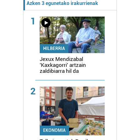
Azken 3 egunetako irakurrienak
1
HILBERRIA
Jexux Mendizabal
'Kaxkagorri' artzain
zaldibiarra hil da
2
EKONOMIA