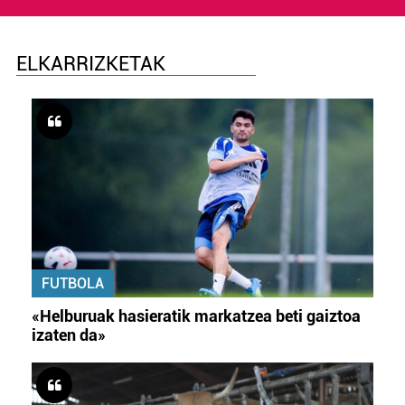
ELKARRIZKETAK
FUTBOLA
«Helburuak hasieratik markatzea beti gaiztoa
izaten da»