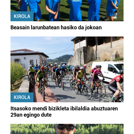
KIROLA
Beasain larunbatean hasiko da jokoan
KIROLA
Itsasoko mendi bizikleta ibilaldia abuztuaren
29an egingo dute