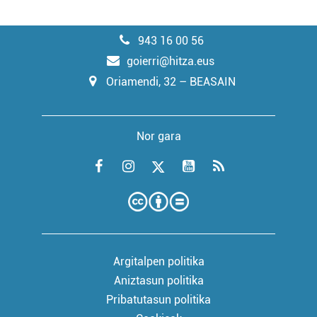
943 16 00 56
goierri@hitza.eus
Oriamendi, 32 – BEASAIN
Nor gara
Argitalpen politika
Aniztasun politika
Pribatutasun politika