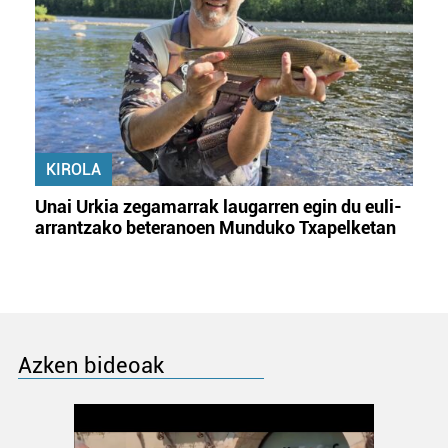
KIROLA
Unai Urkia zegamarrak laugarren egin du euli-
arrantzako beteranoen Munduko Txapelketan
Azken bideoak