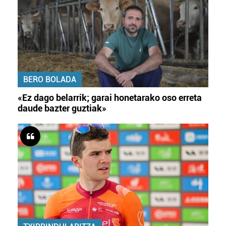
BERO BOLADA
«Ez dago belarrik; garai honetarako oso erreta
daude bazter guztiak»