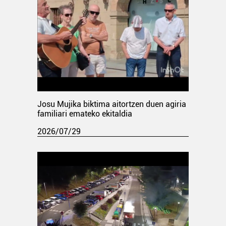
Josu Mujika biktima aitortzen duen agiria
familiari emateko ekitaldia
2026/07/29