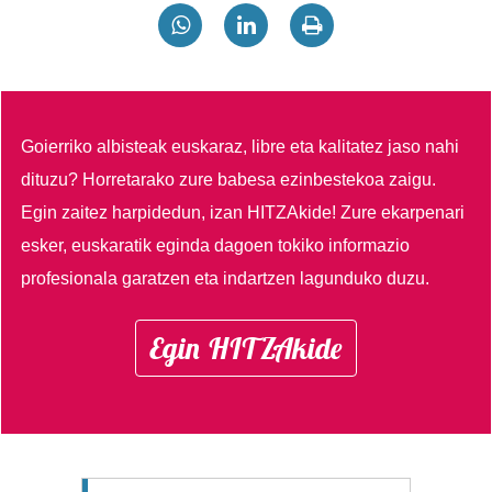
Goierriko albisteak euskaraz, libre eta kalitatez jaso nahi
dituzu?
Horretarako zure babesa ezinbestekoa zaigu.
Egin zaitez harpidedun, izan HITZAkide!
Zure ekarpenari
esker, euskaratik eginda dagoen tokiko informazio
profesionala garatzen eta indartzen lagunduko duzu.
Egin HITZAkide