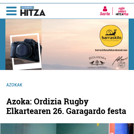
Sartu
AZOKAK
Azoka: Ordizia Rugby
Elkartearen 26. Garagardo festa