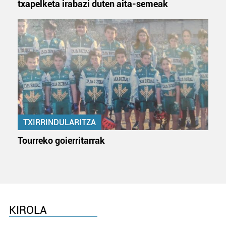
Webgune honek cookie propioak eta hirugarrenen cookie-
txapelketa irabazi duten aita-semeak
fitxategiak erabiltzen ditu. Zure esperientzia eta
zerbitzuak hobetzeko asmoz, cookie teknologiaz
baliatzen gara. Ohar hau onartuz gero, teknologia hori
erabiltzeko baimen esplizitua ematen diguzu.
Gehiago
irakurri
TXIRRINDULARITZA
Tourreko goierritarrak
KIROLA