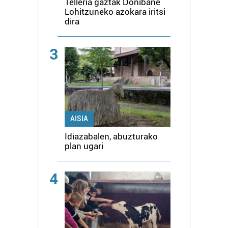
Telleria gaztak Donibane
Lohitzuneko azokara iritsi
dira
3
AISIA
Idiazabalen, abuzturako
plan ugari
4