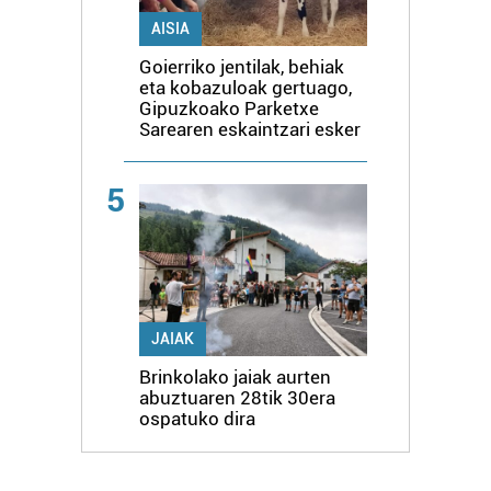
AISIA
Goierriko jentilak, behiak
eta kobazuloak gertuago,
Gipuzkoako Parketxe
Sarearen eskaintzari esker
5
JAIAK
Brinkolako jaiak aurten
abuztuaren 28tik 30era
ospatuko dira