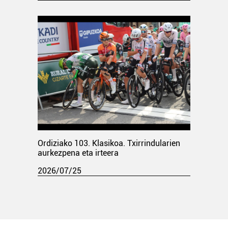
Ordiziako 103. Klasikoa. Txirrindularien
aurkezpena eta irteera
2026/07/25