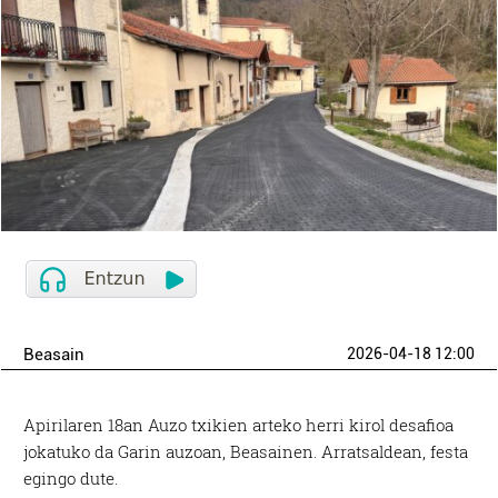
Beasain
2026-04-18 12:00
Apirilaren 18an Auzo txikien arteko herri kirol desafioa
jokatuko da Garin auzoan, Beasainen. Arratsaldean, festa
egingo dute.