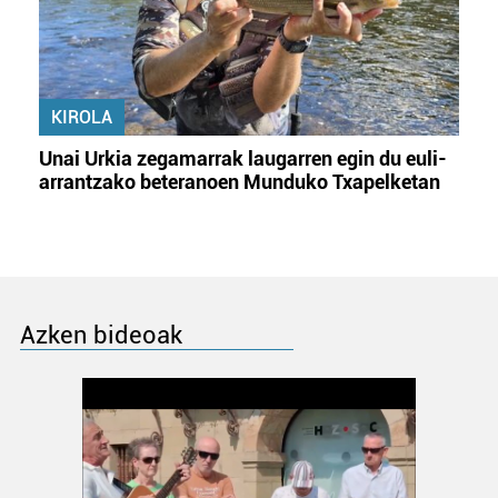
KIROLA
Unai Urkia zegamarrak laugarren egin du euli-
arrantzako beteranoen Munduko Txapelketan
Azken bideoak