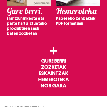
Gure berri.
Hemeroteka
Erantzun inkesta eta
Papereko zenbakiak
parte hartu Iztuetako
PDF formatuan
produktuen saski
baten zozketan
+
GURE BERRI
ZOZKETAK
ESKAINTZAK
HEMEROTEKA
NOR GARA