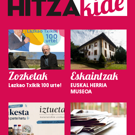
Zozketak
Eskaintzak
Lazkao Txikik 100 urte!
EUSKAL HERRIA
MUSEOA