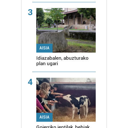
3
AISIA
Idiazabalen, abuzturako
plan ugari
4
AISIA
Goierriko jentilak, behiak