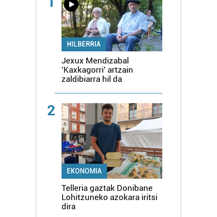
1
HILBERRIA
Jexux Mendizabal
'Kaxkagorri' artzain
zaldibiarra hil da
2
EKONOMIA
Telleria gaztak Donibane
Lohitzuneko azokara iritsi
dira