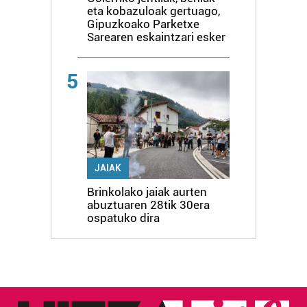
eta kobazuloak gertuago,
Gipuzkoako Parketxe
Sarearen eskaintzari esker
5
JAIAK
Brinkolako jaiak aurten
abuztuaren 28tik 30era
ospatuko dira