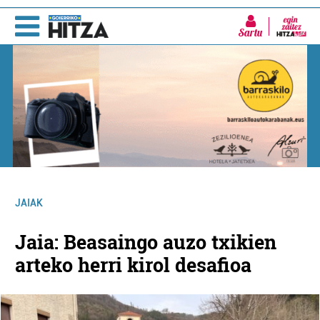
Sartu
JAIAK
Jaia: Beasaingo auzo txikien
arteko herri kirol desafioa