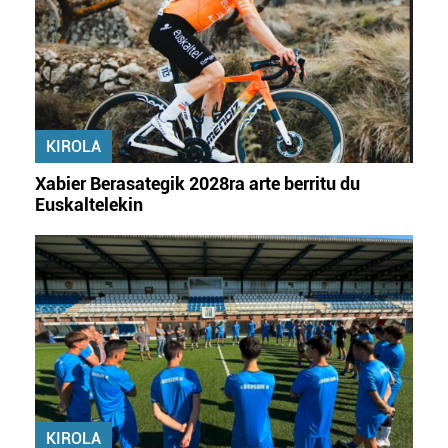
KIROLA
Xabier Berasategik 2028ra arte berritu du
Euskaltelekin
KIROLA