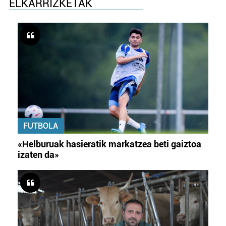
ELKARRIZKETAK
FUTBOLA
«Helburuak hasieratik markatzea beti gaiztoa
izaten da»