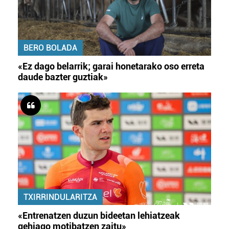
BERO BOLADA
«Ez dago belarrik; garai honetarako oso erreta
daude bazter guztiak»
TXIRRINDULARITZA
«Entrenatzen duzun bideetan lehiatzeak
gehiago motibatzen zaitu»