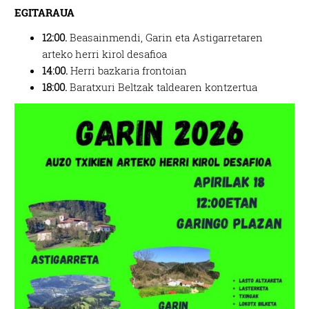
EGITARAUA
12:00.
Beasainmendi, Garin eta Astigarretaren
arteko herri kirol desafioa
14:00.
Herri bazkaria frontoian
18:00.
Baratxuri Beltzak taldearen kontzertua