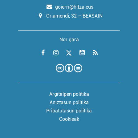
goierri@hitza.eus
Oriamendi, 32 – BEASAIN
Nor gara
Argitalpen politika
Aniztasun politika
Pribatutasun politika
Cookieak