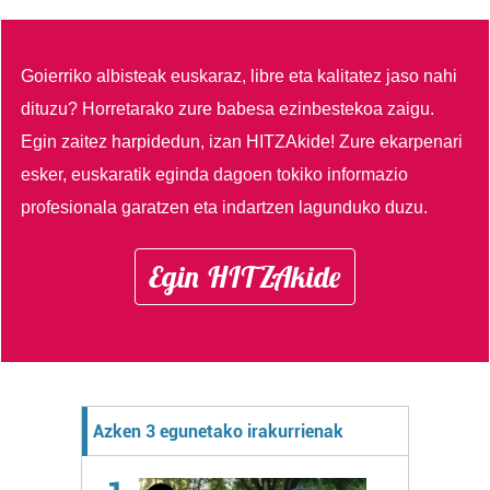
Goierriko albisteak euskaraz, libre eta kalitatez jaso nahi
dituzu?
Horretarako zure babesa ezinbestekoa zaigu.
Egin zaitez harpidedun, izan HITZAkide!
Zure ekarpenari
esker, euskaratik eginda dagoen tokiko informazio
profesionala garatzen eta indartzen lagunduko duzu.
Egin HITZAkide
Azken 3 egunetako irakurrienak