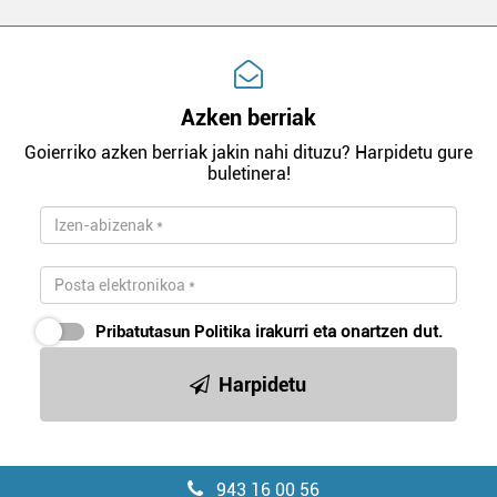
Azken berriak
Goierriko azken berriak jakin nahi dituzu? Harpidetu gure
buletinera!
Pribatutasun Politika
irakurri eta onartzen dut.
Harpidetu
943 16 00 56