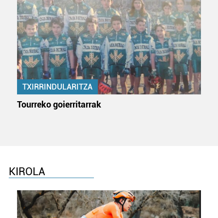
zerbitzuak hobetzeko asmoz, cookie teknologiaz
baliatzen gara. Ohar hau onartuz gero, teknologia hori
erabiltzeko baimen esplizitua ematen diguzu.
Gehiago
irakurri
TXIRRINDULARITZA
Tourreko goierritarrak
KIROLA