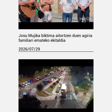
Josu Mujika biktima aitortzen duen agiria
familiari emateko ekitaldia
2026/07/29