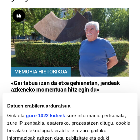
MEMORIA HISTORIKOA
«Gai tabua izan da etxe gehienetan, jendeak
azkeneko momentuan hitz egin du»
Datuen erabilera arduratsua
Guk eta
gure 1022 kideek
sure informacio pertsonala,
zure IP zenbakia, esaterako, prozesatzen ditugu, cookie
bezalako teknologiak erabiliz eta zure gailuko
ERREPORTAJEAK
informazioak azitzen dugu publizitate eta eduki