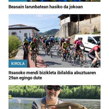
Beasain larunbatean hasiko da jokoan
KIROLA
Itsasoko mendi bizikleta ibilaldia abuztuaren
29an egingo dute